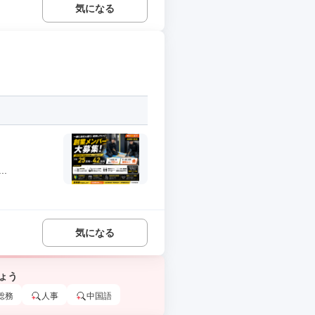
気になる
.
気になる
ょう
総務
人事
中国語