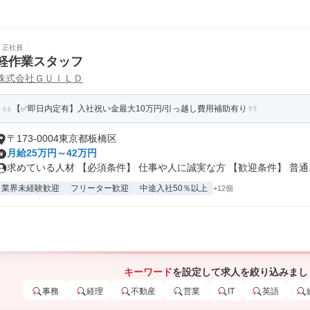
正社員
軽作業スタッフ
株式会社ＧＵＩＬＤ
【✅即日内定有】入社祝い金最大10万円/引っ越し費用補助有り
〒173-0004東京都板橋区
月給25万円～42万円
求めている人材 【必須条件】 仕事や人に誠実な方 【歓迎条件】 普通..
業界未経験歓迎
フリーター歓迎
中途入社50％以上
+12個
キーワード
を設定して求人を絞り込みまし
事務
経理
不動産
営業
IT
英語