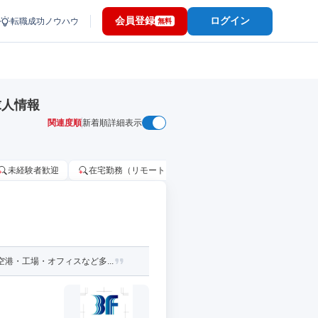
会員登録
ログイン
転職成功ノウハウ
無料
求人情報
関連度順
新着順
詳細表示
未経験者歓迎
在宅勤務（リモートワーク）OK
家賃補助・住宅手当
港・工場・オフィスなど多...