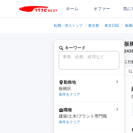
ホーム
オファー
気に
転職・求人トップ
/
東京都
/
東京23区
/
板橋
板
キーワード
243
こだ
勤務地
板橋区
条件をクリア
職種
建築/土木/プラント専門職
条件をクリア