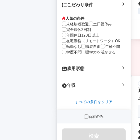
こだわり条件
人気の条件
未経験者歓迎
土日祝休み
完全週休2日制
年間休日120日以上
在宅勤務（リモートワーク）OK
転勤なし
服装自由
年齢不問
学歴不問
語学力を活かせる
雇用形態
年収
すべての条件をクリア
新着のみ
検索