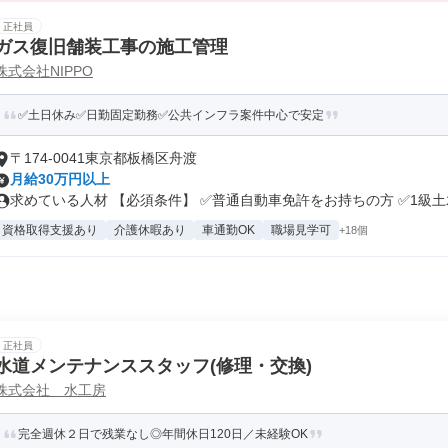
正社員
ガス復旧舗装工事の施工管理
株式会社NIPPO
✅土日休み✅日勤固定勤務✅公共インフラ案件中心で安定
〒174-0041東京都板橋区舟渡
月給30万円以上
求めている人材 【必須条件】 ✅普通自動車免許をお持ちの方 ✅1級土木.
資格取得支援あり
介護休暇あり
車通勤OK
職場見学可
+18個
正社員
水道メンテナンススタッフ(修理・交換)
株式会社 水工房
完全週休２日で残業なし◎年間休日120日／未経験OK