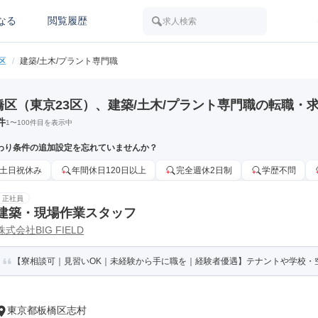
なる
閲覧履歴
求人検索
区
/
建築/土木/プラント専門職
橋区（東京23区）、建築/土木/プラント専門職の転職・
件
1
〜
100
件目を表示中
わり条件の追加設定を忘れていませんか？
土日祝休み
年間休日120日以上
完全週休2日制
学歴不問
正社員
建築・現場作業スタッフ
株式会社BIG FIELD
【寮相談可｜見習いOK｜未経験から手に職を｜経験者優遇】テナントや学校・空
東京都板橋区志村