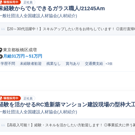
正社員
未経験からでもできるガラス職人/21245Am
一般社団法人全国建設人材協会(人材紹介)
【20～30代活躍中！】スキルアップしたい方をお待ちしています！ ◎直行直帰O
東京都板橋区成増
月給31万円～51万円
学歴不問
未経験者歓迎
残業なし
賞与あり
交通費支給
+3個
正社員
経験を活かせるRC造新築マンション建設現場の型枠大工/2
一般社団法人全国建設人材協会(人材紹介)
【高収入可能！】経験・スキルを活かしたい方歓迎します！ ◎事業拡大に伴う募集