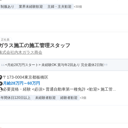
制服あり
業界未経験歓迎
主婦・主夫歓迎
+30個
正社員
ガラス施工の施工管理スタッフ
株式会社内木ガラス商会
<月給28万円スタート> 未経験OK 賞与年2回あり 完全週休2日制
〒173-0004東京都板橋区
月給28万円～60万円
必要資格・経験 <必須> 普通自動車第一種免許 <歓迎> 施工管...
年間休日120日以上
未経験者歓迎
経験者歓迎
+3個