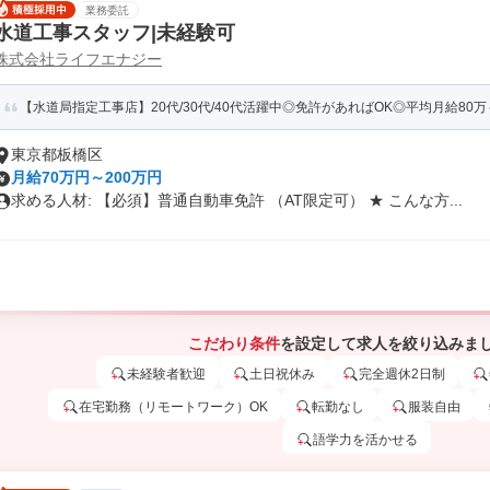
業務委託
水道工事スタッフ|未経験可
株式会社ライフエナジー
【水道局指定工事店】20代/30代/40代活躍中◎免許があればOK◎平均月給80万～9
東京都板橋区
月給70万円～200万円
求める人材: 【必須】普通自動車免許 （AT限定可） ★ こんな方...
こだわり条件
を設定して求人を絞り込みま
未経験者歓迎
土日祝休み
完全週休2日制
在宅勤務（リモートワーク）OK
転勤なし
服装自由
語学力を活かせる