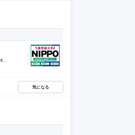
..
気になる