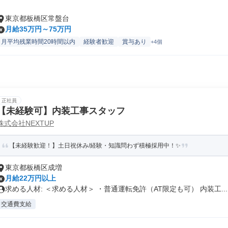
東京都板橋区常盤台
月給35万円～75万円
月平均残業時間20時間以内
経験者歓迎
賞与あり
+4個
正社員
【未経験可】内装工事スタッフ
株式会社NEXTUP
【未経験歓迎！】土日祝休み/経験・知識問わず積極採用中！✨
東京都板橋区成増
月給22万円以上
求める人材: ＜求める人材＞ ・普通運転免許（AT限定も可） 内装工...
交通費支給