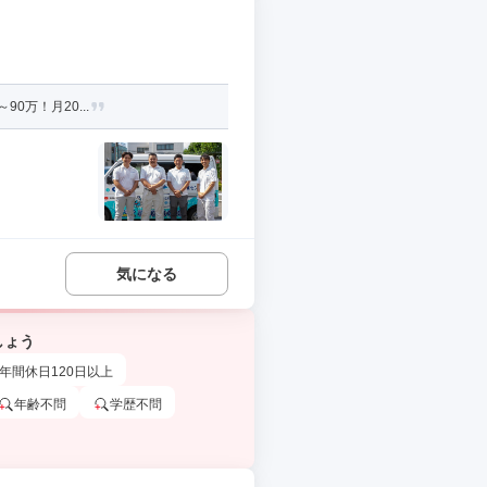
0万！月20...
気になる
しょう
年間休日120日以上
年齢不問
学歴不問