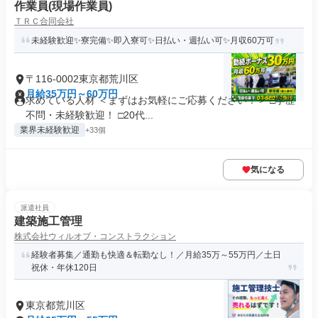
作業員(現場作業員)
ＴＲＣ合同会社
未経験歓迎✨寮完備✨即入寮可✨日払い・週払い可✨月収60万可
〒116-0002東京都荒川区
月給35万円～60万円
求めている人材 ＜まずはお気軽にご応募ください！＞ □学歴
不問・未経験歓迎！ □20代...
業界未経験歓迎
+33個
気になる
派遣社員
建築施工管理
株式会社ウィルオブ・コンストラクション
経験者募集／通勤も快適＆転勤なし！／月給35万～55万円／土日
祝休・年休120日
東京都荒川区