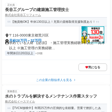
正社員
長谷工グループの建築施工管理技士
株式会社長谷工リフォーム
【無資格OK】年休130日以上！充実の資格取得支援制度あり！
〒116-0000東京都荒川区
月給26万円～32万円
求めている人材 【必須】 ・施工管理実務経験3年以上 ・高卒
以上 ※施工管理の実務経験...
年間休日120日以上
+18個
気になる
この企業の類似求人を見る
業務委託
水のトラブルを解決するメンテナンス作業スタッフ
株式会社イースマイル
【TVCM放映中】年間25万件の圧倒的な依頼量。営業で挫折したあ