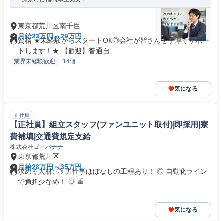
東京都荒川区南千住
月給23万円～29万円
資格 ★未経験からスタートOK◎会社が皆さんを手厚くサポー
トします！★ 【歓迎】普通自...
業界未経験歓迎
+14個
気になる
正社員
【正社員】組立スタッフ(ファンユニット取付)|即採用|寮
費補填|交通費規定支給
株式会社ゴーバナナ
東京都荒川区
月給28万円～35万円
求める人材: ◎ 力仕事ほぼなしの工程あり！ ◎ 自動化ライン
で負担少なめ！ ◎ 重...
気になる