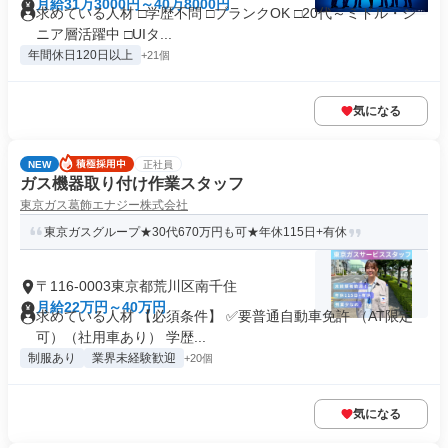
月給31万3000円～40万8000円
求めている人材 □学歴不問 □ブランクOK □20代～ミドル・シ
ニア層活躍中 □UIタ...
年間休日120日以上
+21個
気になる
NEW
正社員
ガス機器取り付け作業スタッフ
東京ガス葛飾エナジー株式会社
東京ガスグループ★30代670万円も可★年休115日+有休
〒116-0003東京都荒川区南千住
月給22万円～40万円
求めている人材 【必須条件】 ✅要普通自動車免許 （AT限定
可）（社用車あり） 学歴...
制服あり
業界未経験歓迎
+20個
気になる