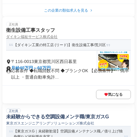
この企業の類似求人を見る
正社員
衛生設備工事スタッフ
ダイキン福祉サービス株式会社
【ダイキン工業の特工店 (リード)】衛生設備工事/荒川区
〒116-0013東京都荒川区西日暮里
月給40万円～60万円
応募条件 ◆転職回数不問 ◆ブランクOK 【必須条件】 ・高卒
以上 ・普通自動車免許...
気になる
正社員
未経験からできる空調設備メンテ職/東京ガスG
東京ガスエンジニアリングソリューションズ株式会社
【東京ガスG｜未経験歓迎】空調設備メンテナンス職／借り上げ独
身寮など福利厚生充実！