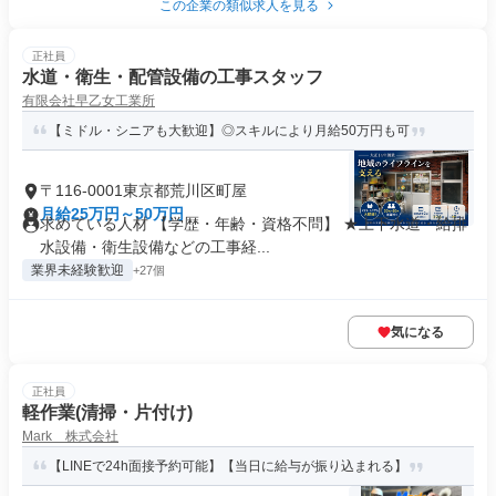
この企業の類似求人を見る
正社員
水道・衛生・配管設備の工事スタッフ
有限会社早乙女工業所
【ミドル・シニアも大歓迎】◎スキルにより月給50万円も可
〒116-0001東京都荒川区町屋
月給25万円～50万円
求めている人材 【学歴・年齢・資格不問】 ★上下水道・給排
水設備・衛生設備などの工事経...
業界未経験歓迎
+27個
気になる
正社員
軽作業(清掃・片付け)
Mark 株式会社
【LINEで24h面接予約可能】【当日に給与が振り込まれる】