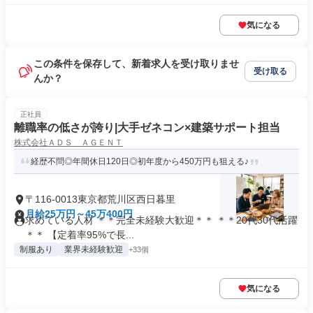
気になる
この条件を保存して、新着求人を受け取りませ
受け取る
んか？
正社員
離職率の低さが誇り|大手ゼネコン×建築サポート担当
株式会社ＡＤＳ ＡＧＥＮＴ
経歴不問◎年間休日120日◎初年度から450万円も狙える♪
〒116-0013東京都荒川区西日暮里
月給25万円～45万400円
求めている人材 ＊＊完全未経験大歓迎＊＊ ＊＊20代30代活躍
＊＊ 【定着率95%で長...
制服あり
業界未経験歓迎
+33個
気になる