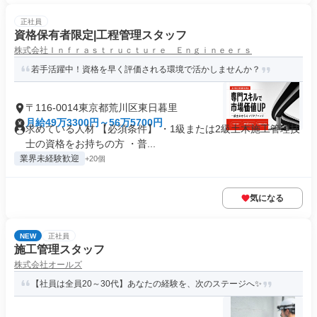
正社員
資格保有者限定|工程管理スタッフ
株式会社Ｉｎｆｒａｓｔｒｕｃｔｕｒｅ Ｅｎｇｉｎｅｅｒｓ
若手活躍中！資格を早く評価される環境で活かしませんか？
〒116-0014東京都荒川区東日暮里
月給49万3300円～56万5700円
求めている人材 【必須条件】 ・1級または2級土木施工管理技
士の資格をお持ちの方 ・普...
業界未経験歓迎
+20個
気になる
NEW
正社員
施工管理スタッフ
株式会社オールズ
【社員は全員20～30代】あなたの経験を、次のステージへ✨