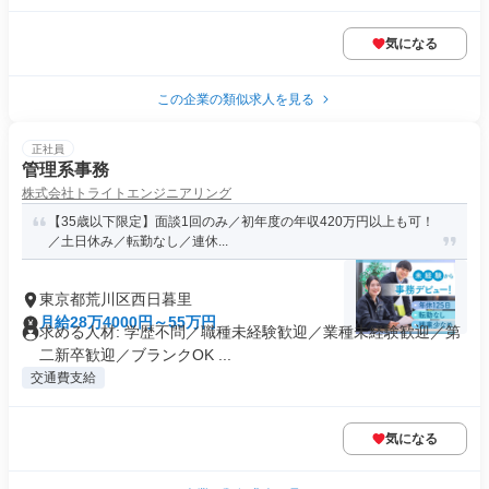
気になる
この企業の類似求人を見る
正社員
管理系事務
株式会社トライトエンジニアリング
【35歳以下限定】面談1回のみ／初年度の年収420万円以上も可！
／土日休み／転勤なし／連休...
東京都荒川区西日暮里
月給28万4000円～55万円
求める人材: 学歴不問／職種未経験歓迎／業種未経験歓迎／第
二新卒歓迎／ブランクOK ...
交通費支給
気になる