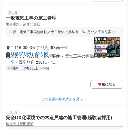
正社員
一般電気工事の施工管理
東邦電気工業株式会社
要・電気工事実務経験／土日祝休／賞与有：8ヶ月分／手当充実
〒116-0003東京都荒川区南千住
月給27万円～40万円
求めている人材 ＜必須要件＞ 電気工事の実務経験 □第二新
卒・既卒歓迎 □30代・4...
年間休日120日以上
+24個
気になる
この企業の類似求人を見る
正社員
完全DX化環境での木造戸建の施工管理(経験者採用)
株式会社飯田産業