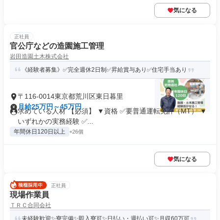
気になる
正社員
官公庁などの造園施工管理
岩田造園土木株式会社
《経験者募集》✅完全週休2日制✅昇給賞与あり✅住宅手当あり
〒116-0014東京都荒川区東日暮里
月給25万円～45万円
求めている人材 【必須】 ▼資格 ✅要普通運転免許（MT） ▼
いずれかの実務経験 ✅...
年間休日120日以上
+26個
気になる
正社員
現場作業員
ＴＲＣ合同会社
未経験歓迎✨寮完備✨即入寮可✨日払い・週払い可✨月収60万可