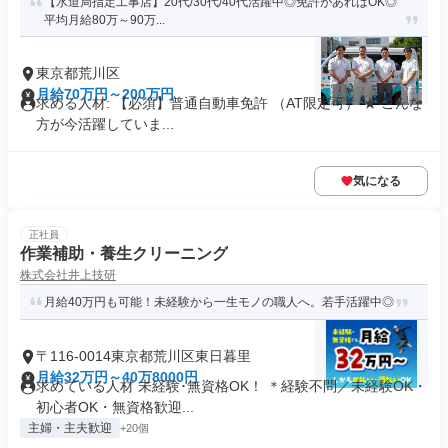
【水道局指定工事店】20代/30代/40代活躍中◎免許があればOK◎
平均月給80万～90万...
東京都荒川区
月給70万円～200万円
求める人材: 【必須】普通自動車免許 （AT限定可） ★ こんな
方が今活躍していま...
気になる
正社員
作業補助・養生クリーニング
株式会社井上技研
月給40万円も可能！未経験から一生モノの職人へ。若手活躍中◎
〒116-0014東京都荒川区東日暮里
月給32万円～40万8000円
求めている人材 未経験･無資格OK！ ＊経験不問／未経験OK・
初心者OK・無資格歓迎...
主婦・主夫歓迎
+20個