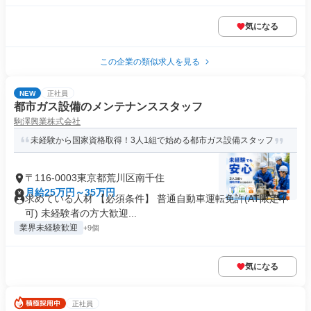
気になる
この企業の類似求人を見る
NEW
正社員
都市ガス設備のメンテナンススタッフ
駒澤興業株式会社
未経験から国家資格取得！3人1組で始める都市ガス設備スタッフ
〒116-0003東京都荒川区南千住
月給25万円～35万円
求めている人材 【必須条件】 普通自動車運転免許(AT限定不
可) 未経験者の方大歓迎...
業界未経験歓迎
+9個
気になる
正社員