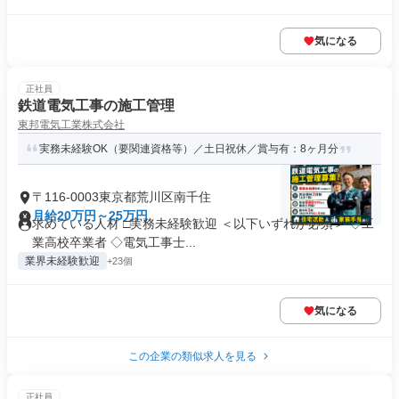
気になる
正社員
鉄道電気工事の施工管理
東邦電気工業株式会社
実務未経験OK（要関連資格等）／土日祝休／賞与有：8ヶ月分
〒116-0003東京都荒川区南千住
月給20万円～25万円
求めている人材 □実務未経験歓迎 ＜以下いずれか必須＞ ◇工
業高校卒業者 ◇電気工事士...
業界未経験歓迎
+23個
気になる
この企業の類似求人を見る
正社員