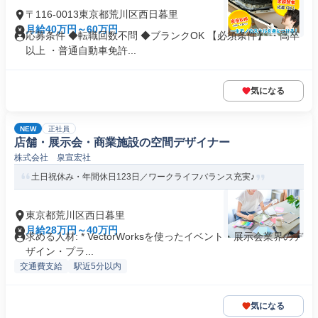
〒116-0013東京都荒川区西日暮里
月給40万円～60万円
応募条件 ◆転職回数不問 ◆ブランクOK 【必須条件】 ・高卒
以上 ・普通自動車免許...
気になる
NEW
正社員
店舗・展示会・商業施設の空間デザイナー
株式会社 泉宣宏社
土日祝休み・年間休日123日／ワークライフバランス充実♪
東京都荒川区西日暮里
月給28万円～40万円
求める人材: * VectorWorksを使ったイベント・展示会業界のデ
ザイン・プラ...
交通費支給
駅近5分以内
気になる