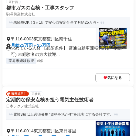
正社員
都市ガスの点検・工事スタッフ
駒澤興業株式会社
未経験OK！3人1組で安心◎安定仕事で月給25万円～
〒116-0003東京都荒川区南千住
月給25万円～35万円
求めている人材 【必須条件】 普通自動車運転免許(AT限定不
可) 未経験者の方大歓迎...
業界未経験歓迎
+9個
気になる
正社員
定期的な保安点検を担う電気主任技術者
日本テクノ株式会社
電験3種以上必須募集 “資格を活かす”を現実にする会社です。
〒116-0014東京都荒川区東日暮里