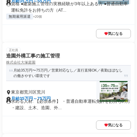
月給35万円～55万円
資格 ●建築施工管理の実務経験が3年以上ある方 ●普通自動車
運転免許をお持ちの方（AT...
無期雇用派遣
+20個
気になる
正社員
造園外構工事の施工管理
株式会社大塚庭園
月給35万円〜75万円／営業対応なし／直行直帰OK／夜勤ほぼなし
の働きやすい環境です
東京都荒川区荒川
月給35万円～75万円
求める人材: 【必須条件】 ・普通自動車運転免許をお持ちの方
・建設、土木、造園、外...
気になる