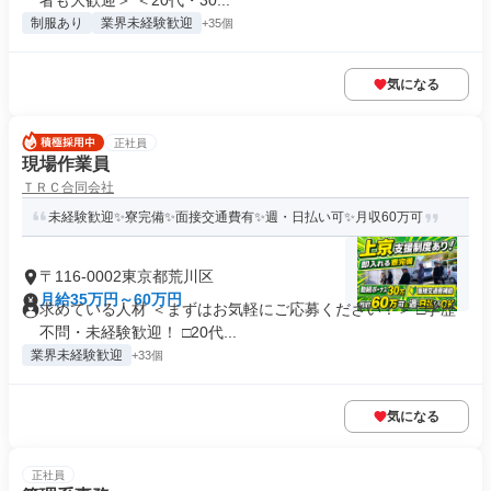
者も大歓迎＞ ＜20代・30...
制服あり
業界未経験歓迎
+35個
気になる
正社員
現場作業員
ＴＲＣ合同会社
未経験歓迎✨寮完備✨面接交通費有✨週・日払い可✨月収60万可
〒116-0002東京都荒川区
月給35万円～60万円
求めている人材 ＜まずはお気軽にご応募ください！＞ □学歴
不問・未経験歓迎！ □20代...
業界未経験歓迎
+33個
気になる
正社員