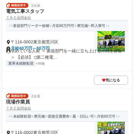
正社員
電気工事スタッフ
ＴＲＣ合同会社
新規部門リーダー候補✨月収80万円可✨寮完備✨即入寮可
〒116-0002東京都荒川区
月給40万円～80万円
求めている人材 ＜ 新規部門を一緒に立ち上げる仲間を募集！
＞ 【必須】 □第二種電...
業界未経験歓迎
+35個
気になる
正社員
現場作業員
ＴＲＣ合同会社
未経験歓迎✨寮完備✨面接交通費有✨週・日払い可✨月収60万可
〒116-0002東京都荒川区