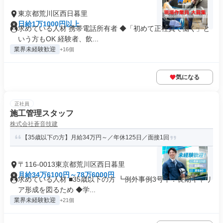
東京都荒川区西日暮里
日給1万1000円以上
求めている人材 携帯電話所有者 ◆「初めて正社員で働く」と
いう方もOK 経験者、飲...
業界未経験歓迎
+16個
気になる
正社員
施工管理スタッフ
株式会社蒼音技建
【35歳以下の方】月給34万円～／年休125日／面接1回
〒116-0013東京都荒川区西日暮里
月給34万6100円～78万6000円
求めている人材 ■35歳以下の方 ┗例外事例3号イ：長期キャリ
ア形成を図るため ◆学...
業界未経験歓迎
+21個