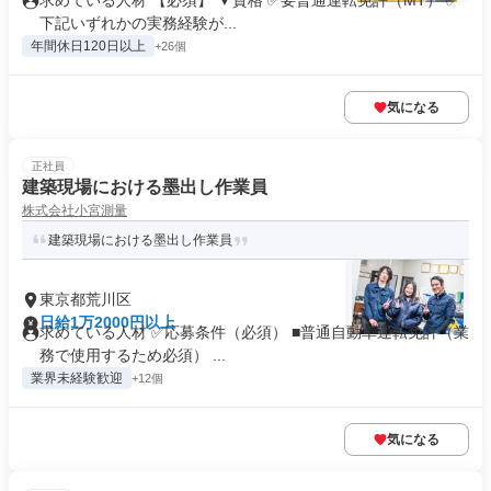
求めている人材 【必須】 ▼資格 ✅要普通運転免許（MT） ✅
下記いずれかの実務経験が...
年間休日120日以上
+26個
気になる
正社員
建築現場における墨出し作業員
株式会社小宮測量
建築現場における墨出し作業員
東京都荒川区
日給1万2000円以上
求めている人材 ✅️応募条件（必須） ■普通自動車運転免許（業
務で使用するため必須） ...
業界未経験歓迎
+12個
気になる