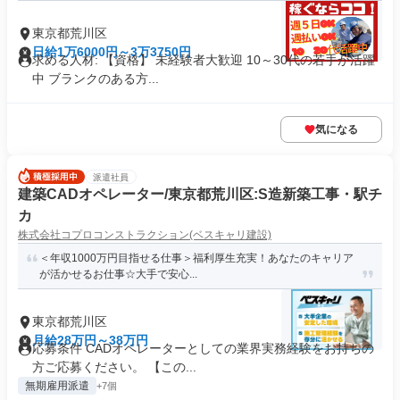
東京都荒川区
日給1万6000円～3万3750円
求める人材: 【資格】 未経験者大歓迎 10～30代の若手が活躍
中 ブランクのある方...
気になる
派遣社員
建築CADオペレーター/東京都荒川区:S造新築工事・駅チ
カ
株式会社コプロコンストラクション(ベスキャリ建設)
＜年収1000万円目指せる仕事＞福利厚生充実！あなたのキャリア
が活かせるお仕事☆大手で安心...
東京都荒川区
月給28万円～38万円
応募条件 CADオペレーターとしての業界実務経験をお持ちの
方ご応募ください。 【この...
無期雇用派遣
+7個