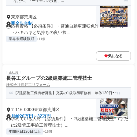
なたへ、「一生モノの技術」...
東京都荒川区
完全歩合制
応募資格 【必須条件】 ・普通自動車運転免許（AT限定可）
・ハキハキと気持ちの良い挨...
業界未経験歓迎
+11個
気になる
正社員
長谷工グループの2級建築施工管理技士
株式会社長谷工リフォーム
【2建築施工保有者募集】充実の1級取得研修有！年休130日〜
〒116-0000東京都荒川区
月給26万円～32万円
求めている人材 【必須条件】 ・2級建築施工管理技士 （また
は2級管工事施工管理技士）...
年間休日120日以上
+18個