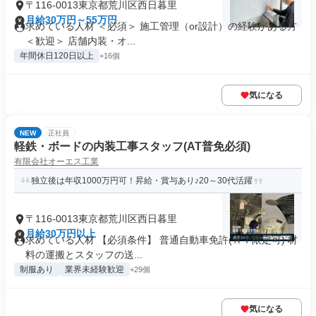
〒116-0013東京都荒川区西日暮里
月給30万円～55万円
求めている人材 ＜必須＞ 施工管理（or設計）の経験がある方
＜歓迎＞ 店舗内装・オ...
年間休日120日以上
+16個
気になる
NEW
正社員
軽鉄・ボードの内装工事スタッフ(AT普免必須)
有限会社オーエス工業
独立後は年収1000万円可！昇給・賞与あり♪20～30代活躍
〒116-0013東京都荒川区西日暮里
月給30万円以上
求めている人材 【必須条件】 普通自動車免許(ＡＴ限定可) 材
料の運搬とスタッフの送...
制服あり
業界未経験歓迎
+29個
気になる