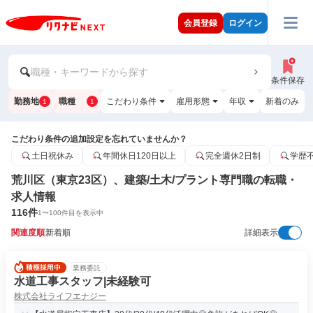
会員登録
ログイン
職種・キーワードから探す
条件保存
勤務地
職種
こだわり条件
雇用形態
年収
新着のみ
1
1
こだわり条件の追加設定を忘れていませんか？
土日祝休み
年間休日120日以上
完全週休2日制
学歴
荒川区（東京23区）、建築/土木/プラント専門職の転職・
求人情報
116
件
1
〜
100
件目を表示中
関連度順
新着順
詳細表示
業務委託
水道工事スタッフ|未経験可
株式会社ライフエナジー