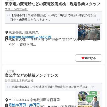
東京電力変電所などの変電設備点検・現場作業スタッフ
エステム株式会社
【資格不問｜未経験者歓迎】＜20代~50代まで幅広い年代の方が活
躍中＞未経験者からスキル・...
東京都荒川区東尾久
年俸280万8000円～540万円
求める人材: ・学歴不問（中卒/高卒/専門卒/大卒OK） ・職歴
不問 ・資格不問...
気になる
正社員
官公庁などの植栽メンテナンス
岩田造園土木株式会社
《経験者募集》✅完全週休2日制✅昇給賞与あり✅住宅手当あり
〒116-0014東京都荒川区東日暮里
月給25万円～45万円