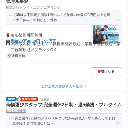
管理系事務
株式会社トライトエンジニアリング
【35歳以下限定】面談1回のみ／初年度の年収420万円以上も可！
／土日休み／転勤なし／連休...
東京都荒川区荒川
月給28万4000円～55万円
求める人材: 学歴不問／職種未経験歓迎／業種未経験歓迎／第
二新卒歓迎／ブランクOK ...
交通費支給
気になる
この企業の類似求人を見る
NEW
正社員
荷物運びスタッフ|完全週休2日制・週5勤務・フルタイム
株式会社味菜
⭐️完全週休2日制のメリハリをつけながら高収入⭐️早く終わっても日
給保障！専門知識などは一...