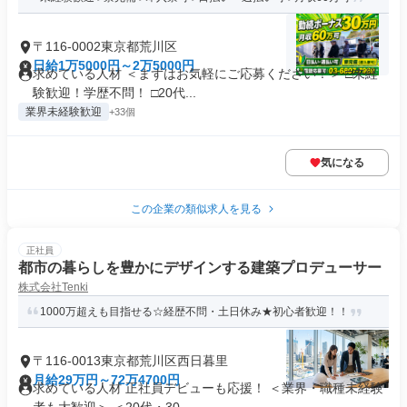
〒116-0002東京都荒川区
日給1万5000円～2万5000円
求めている人材 ＜まずはお気軽にご応募ください！＞ □未経
験歓迎！学歴不問！ □20代...
業界未経験歓迎
+33個
気になる
この企業の類似求人を見る
正社員
都市の暮らしを豊かにデザインする建築プロデューサー
株式会社Tenki
1000万超えも目指せる☆経歴不問・土日休み★初心者歓迎！！
〒116-0013東京都荒川区西日暮里
月給29万円～72万4700円
求めている人材 正社員デビューも応援！ ＜業界・職種未経験