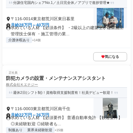
分譲住宅国内シェアNo.1／土日完全休／アプリで進捗管理★
〒116-0014東京都荒川区東日暮里
月給28万円～40万円
求めている人材 【必須条件】 ・2級以上の建築士か建築施工
管理技士保有 ・施工管理の業...
介護休暇あり
+14個
気になる
正社員
防犯カメラの設置・メンテナンスアシスタント
株式会社Ｋエナジー
週休2日(シフト制)！資格取得支援制度有！社員デビュー歓迎！
〒116-0003東京都荒川区南千住
月給22万円～26万円
求めている人材 【必須要件】 普通自動車免許 【歓迎要件】
◎未経験歓迎 ◎経験者も...
制服あり
業界未経験歓迎
+15個