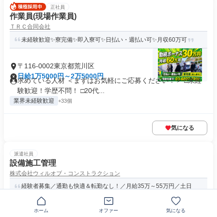
正社員
作業員(現場作業員)
ＴＲＣ合同会社
未経験歓迎✨寮完備✨即入寮可✨日払い・週払い可✨月収60万可
〒116-0002東京都荒川区
日給1万5000円～2万5000円
求めている人材 ＜まずはお気軽にご応募ください！＞ □未経
験歓迎！学歴不問！ □20代...
業界未経験歓迎
+33個
気になる
派遣社員
設備施工管理
株式会社ウィルオブ・コンストラクション
経験者募集／通勤も快適＆転勤なし！／月給35万～55万円／土日
祝休・年休120日／過度な残...
ホーム
オファー
気になる