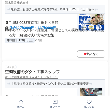
清水塗装株式会社
建築施工管理技士募集／賞与年3回／年間休日127日／土日祝休
〒158-0083東京都世田谷区奥沢
月給32万6000円～63万6000円
求めている人材 ✓建築施工管理としての実務経験が1年以上あ
る方 （経験の浅い方も大歓迎...
年間休日120日以上
+15個
気になる
正社員
空調設備のダクト工事スタッフ
宮田空調株式会社（みやたくうちょう）
【現場は団体競技✕緻密なパズル】週休二日制&仕事量安定
〒155-0031東京都世田谷区北沢
月給23万円～50万円
求めている人材 ●無資格OK ●未経験OK ●学歴不問 ★地方から
ホーム
オファー
気になる
の転職者も応援！ ...