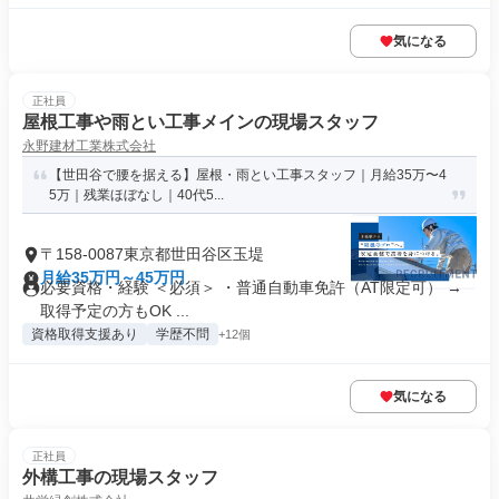
気になる
正社員
屋根工事や雨とい工事メインの現場スタッフ
永野建材工業株式会社
【世田谷で腰を据える】屋根・雨とい工事スタッフ｜月給35万〜4
5万｜残業ほぼなし｜40代5...
〒158-0087東京都世田谷区玉堤
月給35万円～45万円
必要資格・経験 ＜必須＞ ・普通自動車免許（AT限定可） →
取得予定の方もOK ...
資格取得支援あり
学歴不問
+12個
気になる
正社員
外構工事の現場スタッフ