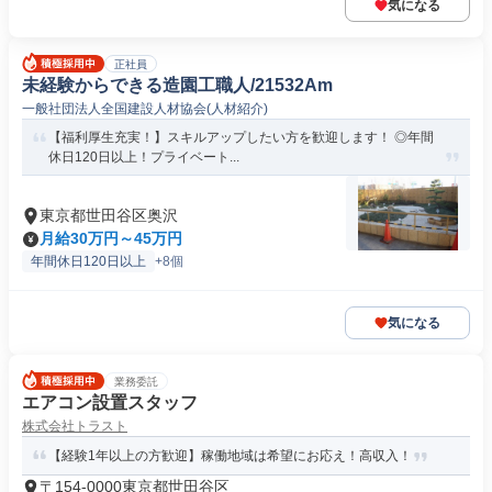
気になる
正社員
未経験からできる造園工職人/21532Am
一般社団法人全国建設人材協会(人材紹介)
【福利厚生充実！】スキルアップしたい方を歓迎します！ ◎年間
休日120日以上！プライベート...
東京都世田谷区奥沢
月給30万円～45万円
年間休日120日以上
+8個
気になる
業務委託
エアコン設置スタッフ
株式会社トラスト
【経験1年以上の方歓迎】稼働地域は希望にお応え！高収入！
〒154-0000東京都世田谷区