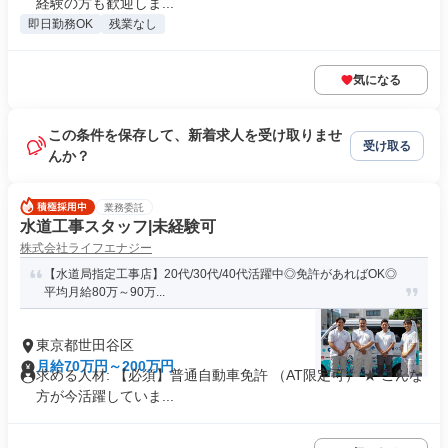
経験の方も歓迎しま...
即日勤務OK
残業なし
気になる
この条件を保存して、新着求人を受け取りませ
受け取る
んか？
業務委託
水道工事スタッフ|未経験可
株式会社ライフエナジー
【水道局指定工事店】20代/30代/40代活躍中◎免許があればOK◎
平均月給80万～90万...
東京都世田谷区
月給70万円～200万円
求める人材: 【必須】普通自動車免許 （AT限定可） ★ こんな
方が今活躍していま...