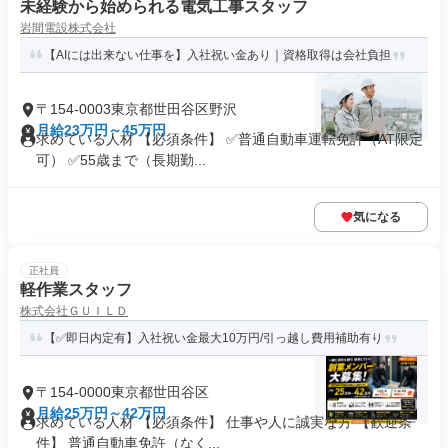
未経験から始められる電気工事スタッフ
岩間電設株式会社
【AIには出来ない仕事を】入社祝い金あり｜資格取得は会社負担
〒154-0003東京都世田谷区野沢
月給23万円～45万円
求めている人材 【必須条件】 ✅普通自動車運転免許（AT限定
可） ✅55歳まで（長期勤...
気になる
正社員
軽作業スタッフ
株式会社ＧＵＩＬＤ
【✅即日内定有】入社祝い金最大10万円/引っ越し費用補助有り
〒154-0000東京都世田谷区
月給25万円～42万円
求めている人材 【必須条件】 仕事や人に誠実な方 【歓迎条
件】 普通自動車免許（なく...