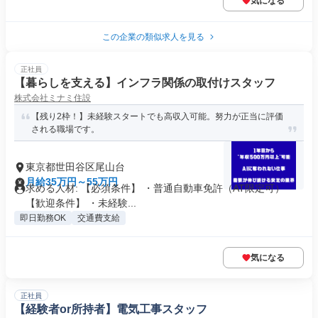
気になる
この企業の類似求人を見る
正社員
【暮らしを支える】インフラ関係の取付けスタッフ
株式会社ミナミ住設
【残り2枠！】未経験スタートでも高収入可能。努力が正当に評価
される職場です。
東京都世田谷区尾山台
月給35万円～55万円
求める人材: 【必須条件】 ・普通自動車免許（AT限定可）
【歓迎条件】 ・未経験...
即日勤務OK
交通費支給
気になる
正社員
【経験者or所持者】電気工事スタッフ