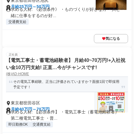
東京都世田谷区池尻
月給25万円～50万円
求める人材: 《必須条件》 ・ものづくりが好きな方 ・人と一
緒に仕事をするのが好...
交通費支給
気になる
正社員
【電気工事士・蓄電池経験者】 月給40~70万円!+入社祝
い金10万円支給! 正直…今がチャンスです!
(株)AD‐HOME
その電気工事経験、正当に評価されていますか？面接1回で即採用
予定です！
東京都世田谷区
月給40万円～70万円
求める人材: 【必須条件】 ・電気工事士（蓄電池経験者） ・
第二種電気工事士 ・普...
即日勤務OK
交通費支給