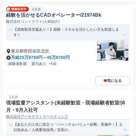
正社員
経験を活かせるCADオペレーター/21974Bk
株式会社コントラフト(人材紹介)
【資格取得支援あり！】経験・スキルを活かしたい方を歓迎しま
す！
東京都世田谷区北沢
月給25万8750円～45万8750円
経験者歓迎
賞与あり
+6個
気になる
正社員
現場監督アシスタント(未経験歓迎・現場経験者歓迎!)8
月・9月入社可
株式会社アーキテクトマーケティング
【あなたの人生に役立つ『パーソナルバリュー診断』実施中！】土
日祝休み／人柄重視採用／充実の...