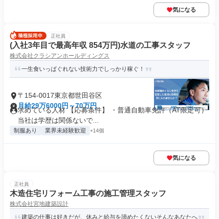
気になる
正社員
(入社3年目で最高年収 854万円)水道の工事スタッフ
株式会社クラシアンホールディングス
一生食いっぱぐれない技術力でしっかり稼ぐ！
〒154-0017東京都世田谷区
月給29万6000円～70万円
求めている人材 【応募条件】 ・普通自動車免許（AT限定可）
当社は学歴は関係ないで...
制服あり
業界未経験歓迎
+14個
気になる
正社員
木造住宅リフォーム工事の施工管理スタッフ
株式会社宮地建築設計
建築の仕事は好きだが、休みと給与を諦めたくないそんなあなたへ