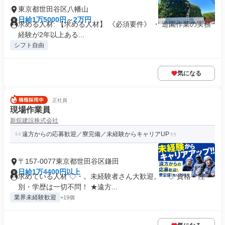
東京都世田谷区八幡山
日給1万5000円～2万円
求める人材: 【求める人材】 《必須要件》 ・ 造園作業の実務
経験が2年以上ある...
シフト自由
気になる
正社員
現場作業員
新舘建設株式会社
遠方からの応募歓迎／寮完備／未経験からキャリアUP
〒157-0077東京都世田谷区鎌田
日給1万4400円以上
求めている人材 ◇・。未経験者さん大歓迎。・◇ 資格・性
別・学歴は一切不問！ ★遠方...
業界未経験歓迎
+19個