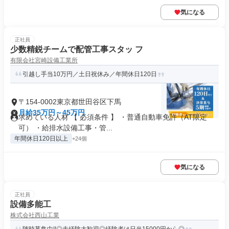
気になる
正社員
少数精鋭チームで配管工事スタッ フ
有限会社宮崎設備工業所
引越し手当10万円／土日祝休み／年間休日120日
〒154-0002東京都世田谷区下馬
月給35万円～45万円
求めている人材 【 必須条件 】 ・普通自動車免許（AT限定
可） ・給排水設備工事・管...
年間休日120日以上
+24個
気になる
正社員
設備多能工
株式会社西山工業