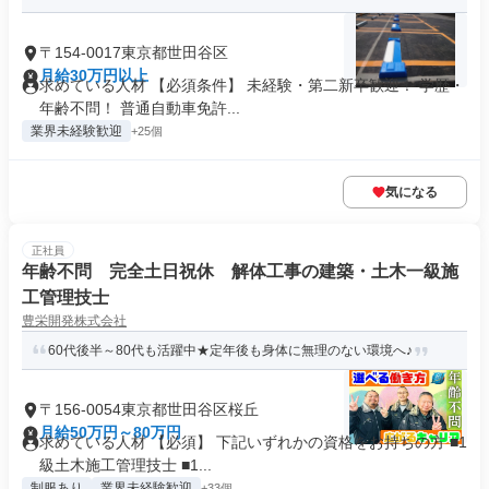
〒154-0017東京都世田谷区
月給30万円以上
求めている人材 【必須条件】 未経験・第二新卒歓迎！ 学歴・
年齢不問！ 普通自動車免許...
業界未経験歓迎
+25個
気になる
正社員
年齢不問 完全土日祝休 解体工事の建築・土木一級施
工管理技士
豊栄開発株式会社
60代後半～80代も活躍中★定年後も身体に無理のない環境へ♪
〒156-0054東京都世田谷区桜丘
月給50万円～80万円
求めている人材 【必須】 下記いずれかの資格をお持ちの方 ■1
級土木施工管理技士 ■1...
制服あり
業界未経験歓迎
+33個