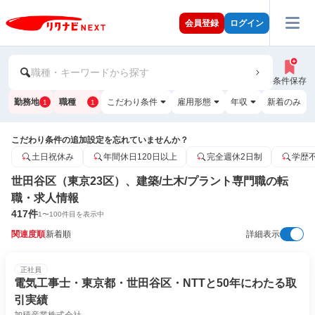
会員登録
ログイン
職種・キーワードから探す
条件保存
勤務地
職種
こだわり条件
雇用形態
年収
新着のみ
1
1
こだわり条件の追加設定を忘れていませんか？
土日祝休み
年間休日120日以上
完全週休2日制
学歴
世田谷区（東京23区）、建築/土木/プラント専門職の転
職・求人情報
417
件
1
〜
100
件目を表示中
関連度順
新着順
詳細表示
正社員
電気工事士・東京都・世田谷区・NTTと50年にわたる取
引実績