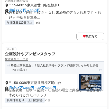
共栄緑創株式会社
〒154-0015東京都世田谷区桜新町
月給22万円～30万円
必要資格・経験 ＜必須＞ なし 未経験の方も大歓迎です ＜歓
迎＞ 中型自動車免...
年間休日120日以上
+5個
気になる
正社員
企画設計やプレゼンスタッフ
株式会社ホープス
時差出勤制度あり！新入社員研修やブランド研修でしっかりと成長
できる環境！
〒158-0086東京都世田谷区尾山台
月給25万6000円～35万4000円
必要資格・経験 ＜必須＞ 〇当社の理念に共感し、理想を追い
求められる方 〇ペルソナ...
長期休暇あり
土日祝休み
+1個