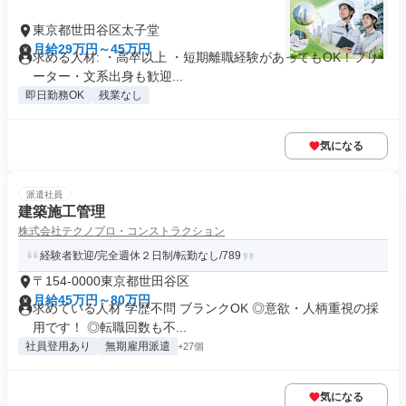
東京都世田谷区太子堂
月給29万円～45万円
求める人材: ・高卒以上 ・短期離職経験があってもOK！フリ
ーター・文系出身も歓迎...
即日勤務OK
残業なし
気になる
派遣社員
建築施工管理
株式会社テクノプロ・コンストラクション
経験者歓迎/完全週休２日制/転勤なし/789
〒154-0000東京都世田谷区
月給45万円～80万円
求めている人材 学歴不問 ブランクOK ◎意欲・人柄重視の採
用です！ ◎転職回数も不...
社員登用あり
無期雇用派遣
+27個
気になる