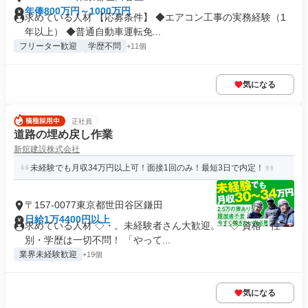
年俸800万円～1000万円
求めている人材 【応募条件】 ◆エアコン工事の実務経験（1
年以上） ◆普通自動車運転免...
フリーター歓迎
学歴不問
+11個
気になる
正社員
道路の埋め戻し作業
新舘建設株式会社
未経験でも月収34万円以上可！面接1回のみ！最短3日で内定！
〒157-0077東京都世田谷区鎌田
日給1万4400円以上
求めている人材 ◇・。未経験者さん大歓迎。・◇ 資格・性
別・学歴は一切不問！ 「やって...
業界未経験歓迎
+19個
気になる