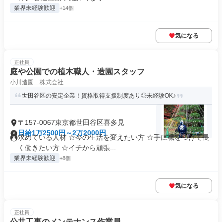
業界未経験歓迎
+14個
気になる
正社員
庭や公園での植木職人・造園スタッフ
小川造園 株式会社
世田谷区の安定企業！資格取得支援制度あり◎未経験OK♪
〒157-0067東京都世田谷区喜多見
日給1万2500円～2万2000円
求めている人材 ☆今の生活を変えたい方 ☆手に職をつけて長
く働きたい方 ☆イチから頑張...
業界未経験歓迎
+8個
気になる
正社員
公共工事のメンテナンス作業員