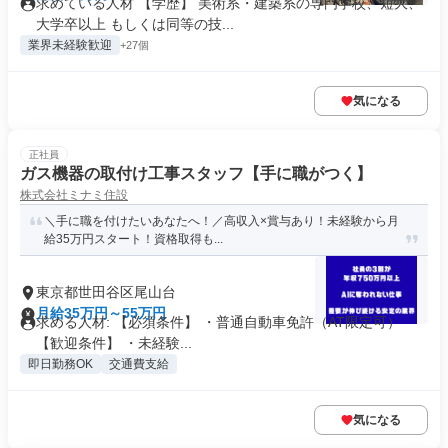
求めている人材 【学歴】 美術系・建築系の専門学校、短大、
大学卒以上 もしくは同等の技...
業界未経験歓迎
+27個
気になる
正社員
ガス機器の取付け工事スタッフ【手に職がつく】
株式会社ミナミ住設
＼手に職を付けたいあなたへ！／高収入×賞与あり！未経験から月
給35万円スタート！資格取得も...
東京都世田谷区尾山台
月給35万円～55万円
求める人材: 【必須条件】 ・普通自動車免許（AT限定可）
【歓迎条件】 ・未経験...
即日勤務OK
交通費支給
気になる