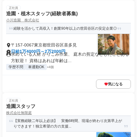
正社員
造園・植木スタッフ(経験者募集)
小川造園 株式会社
経験を活かして高収入！創業90年以上の世田谷区の安定企業◎
〒157-0067東京都世田谷区喜多見
日給1万4000円～2万2000円
求めている人材 かりこみ作業、 庭木の剪定などしたことある
方歓迎！ 資格はあれば年齢は...
学歴不問
車通勤OK
+4個
気になる
正社員
造園スタッフ
株式会社無限庭
【実務経験二年以上必須】 実働6時間、現場が終わり次第早上が
りできます！独立希望の方の支援...