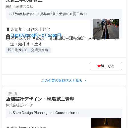
水道工事の配管工
栄新工業株式会社
配管経験者募集／賞与年2回／元請の直営工事
東京都世田谷区上北沢
日給2万2000円～2万5000円
求める人材: ■ 必須 ・普通自動車運転免許（AT限定可） ・水
道・給排水・土木...
即日勤務OK
交通費支給
気になる
この企業の類似求人を見る
正社員
店舗設計デザイン・現場施工管理
株式会社ビバーク
Store Design Planning and Construction