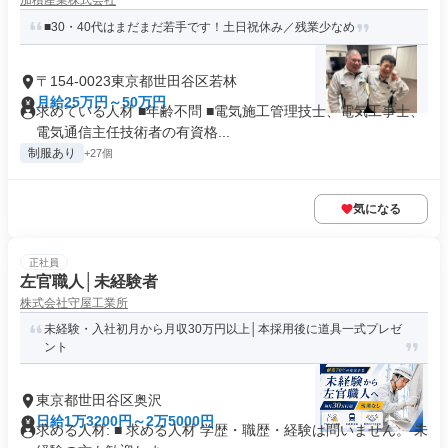
加積産業株式会社
■30・40代はまだまだ若手です！土日祝休み／残業少なめ
〒154-0023東京都世田谷区若林
月給25万円～50万円
求めている人材 ■年齢不問 ■電気施工管理技士、電気工事士、
電気通信主任技術者の有資格...
制服あり
+27個
気になる
正社員
左官職人│未経験者
株式会社守屋工業所
未経験・入社初月から月収30万円以上│本採用後に道具一式プレゼ
ント
東京都世田谷区奥沢
日給1万3200円～2万5000円
求める人材: ■ 求める人材 学歴・職歴・経験は問いません。 未