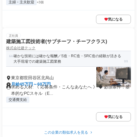
主婦・主夫歓迎
+3個
気になる
正社員
建築施工図技術者(サブチーフ・チーフクラス)
株式会社建テック
確かな技術には確かな報酬／S造・RC造・SRC造の経験が活きる
大手現場での建築施工図業務
東京都世田谷区北烏山
月給45万円～60万円
求める人材: 《 応募条件・こんなあなたへ 》 ◆ 必須条件：基
本的なPCスキル（E...
交通費支給
気になる
この企業の類似求人を見る