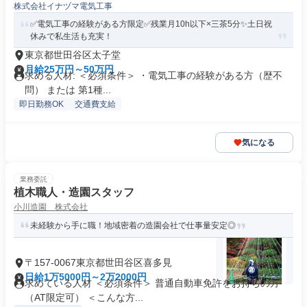
株式会社イナヅマ電気工事
✅電気工事の経験がある方限定✅残業月10h以下×三茶5分✨土日祝
休みで私生活も充実！
東京都世田谷区太子堂
月給25万円～50万円
求める人材: ＜必須条件＞ ・電気工事の経験がある方（歴不
問） または 第1種...
即日勤務OK
交通費支給
気になる
業務委託
植木職人・造園スタッフ
小川造園 株式会社
未経験から手に職！地域密着の造園会社で仕事量安定◎
〒157-0067東京都世田谷区喜多見
日給1万5000円～2万2000円
求めている人材 ＜必須条件＞ 普通自動車免許をお持ちの方
（AT限定可） ＜こんな方...