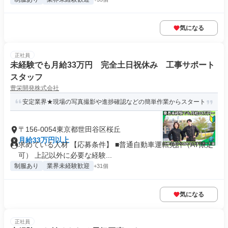
気になる
正社員
未経験でも月給33万円 完全土日祝休み 工事サポート
スタッフ
豊栄開発株式会社
安定業界★現場の写真撮影や進捗確認などの簡単作業からスタート
〒156-0054東京都世田谷区桜丘
月給33万円以上
求めている人材 【応募条件】 ■普通自動車運転免許（AT限定
可） 上記以外に必要な経験...
制服あり
業界未経験歓迎
+31個
気になる
正社員