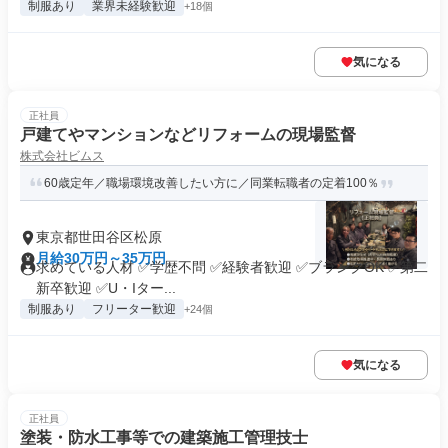
制服あり
業界未経験歓迎
+18個
気になる
正社員
戸建てやマンションなどリフォームの現場監督
株式会社ビムス
60歳定年／職場環境改善したい方に／同業転職者の定着100％
東京都世田谷区松原
月給30万円～35万円
求めている人材 ✅学歴不問 ✅経験者歓迎 ✅ブランクOK ✅第二
新卒歓迎 ✅U・Iター...
制服あり
フリーター歓迎
+24個
気になる
正社員
塗装・防水工事等での建築施工管理技士