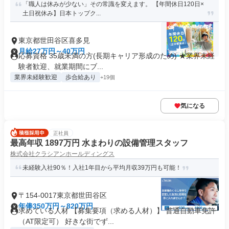
「職人は休みが少ない」その常識を変えます。 【年間休日120日×
土日祝休み】日本トップク...
東京都世田谷区喜多見
月給27万円～40万円
応募資格 35歳未満の方(長期キャリア形成のため) ★業界未経
験者歓迎、就業期間にブ...
業界未経験歓迎
歩合給あり
+19個
気になる
正社員
最高年収 1897万円 水まわりの設備管理スタッフ
株式会社クラシアンホールディングス
未経験入社90％！入社1年目から平均月収39万円も可能！
〒154-0017東京都世田谷区
年俸350万円～820万円
求めている人材 【募集要項（求める人材）】 普通自動車免許
（AT限定可） 好きな街でず...