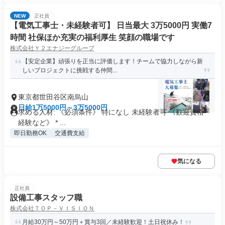
NEW
正社員
【電気工事士・未経験者可】 日当最大 3万5000円 実働7
時間 社保ほか充実の福利厚生 笑顔の職場です
株式会社Ｙ２エナジーグループ
【安定企業】頑張りを正当に評価します！チームで協力しながら新
しいプロジェクトに挑戦する仲間...
東京都世田谷区南烏山
日給1万5000円～3万5000円
求める人材: 《必須条件》 ​特になし 未経験者可 《歓迎資格・
経験など》 * ...
即日勤務OK
交通費支給
気になる
正社員
設備工事スタッフ職
株式会社ＴＯＰ－ＶＩＳＩＯＮ
月給30万円～50万円＋賞与3回／未経験歓迎！土日祝休み！