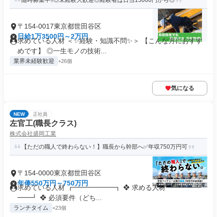
随時募集中!!◎未経験大歓迎◎経験者は日当15000円から◎
〒154-0017東京都世田谷区
日給1万3500円～2万円
求めている人材 ＜✨経験・知識不問✨＞ 【こんな方におすす
めです】 ◎一生モノの技術...
業界未経験歓迎
+26個
気になる
NEW
正社員
左官工(職長クラス)
株式会社盛岡工業
【ただの職人で終わらない！】職長から幹部へ✅年収750万円可
〒154-0000東京都世田谷区
年俸550万円～750万円
求めている人材 ┏━━━━━━┓ ❖ 求める人材 ┗━━━━
━━┛ ❖ 必須要件（どち...
ランチタイム
+23個