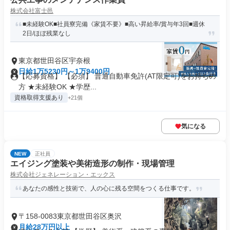
株式会社富士邑
■未経験OK■社員寮完備《家賃不要》■高い昇給率/賞与年3回■週休
2日/ほぼ残業なし
東京都世田谷区宇奈根
日給1万5230円～1万9400円
【応募資格】 【必須】 普通自動車免許(AT限定可)をお持ちの
方 ★未経験OK ★学歴...
資格取得支援あり
+21個
気になる
NEW
正社員
エイジング塗装や美術造形の制作・現場管理
株式会社ジェネレーション・エックス
あなたの感性と技術で、人の心に残る空間をつくる仕事です。
〒158-0083東京都世田谷区奥沢
月給28万円以上