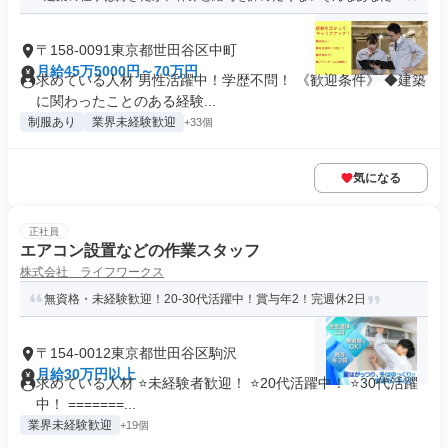
〒158-0091東京都世田谷区中町
月給45万5000円～70万円
求めている人材 男性活躍中！学歴不問！ 《歓迎条件》 ◆建築
に関わったことのある経験...
制服あり
業界未経験歓迎
+33個
気になる
正社員
エアコン設置などの作業スタッフ
株式会社 ライフワークス
無資格・未経験歓迎！20-30代活躍中！賞与年2！完週休2日
〒154-0012東京都世田谷区駒沢
月給30万円以上
求めている人材 ⭐未経験者歓迎！ ⭐20代活躍中！ ⭐30代活躍
中！ =======...
業界未経験歓迎
+19個