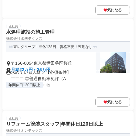
気になる
正社員
水処理施設の施工管理
株式会社水機テクノス
東レグループ！年休125日！資格不要！夜勤なし
〒156-0054東京都世田谷区桜丘
月給22万円～36万円
求めている人材 ✅【必須条件】 ￣￣￣￣￣￣￣￣￣￣￣￣￣
￣￣￣ ◎普通自動車免許（A...
年間休日120日以上
+9個
気になる
正社員
リフォーム塗装スタッフ|年間休日120日以上
株式会社オンテックス