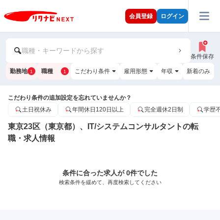
会員登録
ログイン
職種・キーワードから探す
条件保存
勤務地
職種
こだわり条件
雇用形態
年収
新着のみ
1
1
こだわり条件の追加設定を忘れていませんか？
土日祝休み
年間休日120日以上
完全週休2日制
学歴
東京23区（東京都）、IT/システムコンサルタントの転
職・求人情報
条件に合った求人が 0件でした
検索条件を緩めて、再度検索してください