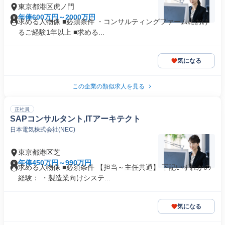
東京都港区虎ノ門
年俸600万円～2000万円
求める人物像 ■必須条件 ・コンサルティングファームにおけ
るご経験1年以上 ■求める...
気になる
この企業の類似求人を見る
正社員
SAPコンサルタント,ITアーキテクト
日本電気株式会社(NEC)
東京都港区芝
年俸450万円～990万円
求める人物像 ■必須条件 【担当～主任共通】 下記いずれかの
経験： ・製造業向けシステ...
気になる