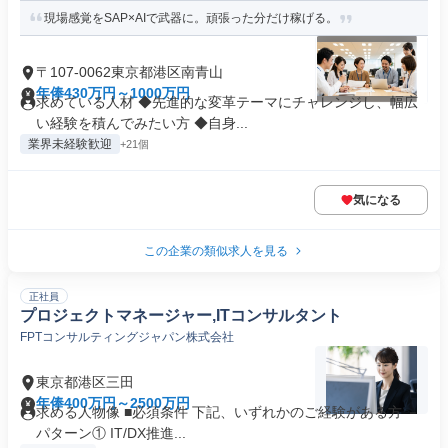
現場感覚をSAP×AIで武器に。頑張った分だけ稼げる。
〒107-0062東京都港区南青山
年俸430万円～1000万円
求めている人材 ◆先進的な変革テーマにチャレンジし、幅広
い経験を積んでみたい方 ◆自身...
業界未経験歓迎
+21個
気になる
この企業の類似求人を見る
正社員
プロジェクトマネージャー,ITコンサルタント
FPTコンサルティングジャパン株式会社
東京都港区三田
年俸400万円～2500万円
求める人物像 ■必須条件 下記、いずれかのご経験がある方 －
パターン① IT/DX推進...