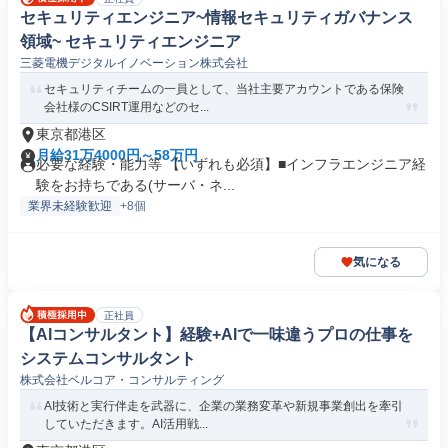
セキュリティエンジニア~情報セキュリティガバナンス
領域~ セキュリティエンジニア
三菱電機デジタルイノベーション株式会社
セキュリティチームの一員として、当社主要アカウントである保険
会社様のCSIRT運用などのセ...
東京都港区
月給31万4000円～58万円
必要な経験・能力等 【いずれも必須】■インフラエンジニア経
験をお持ちである(サーバ・ネ...
業界未経験歓迎
+8個
気になる
正社員
【AIコンサルタント】経験+AIで一味違うプロの仕事を
システムコンサルタント
株式会社ベルコア・コンサルティング
AI技術と実行伴走を武器に、企業の業務変革や新規事業創出を牽引
していただきます。AI活用戦...