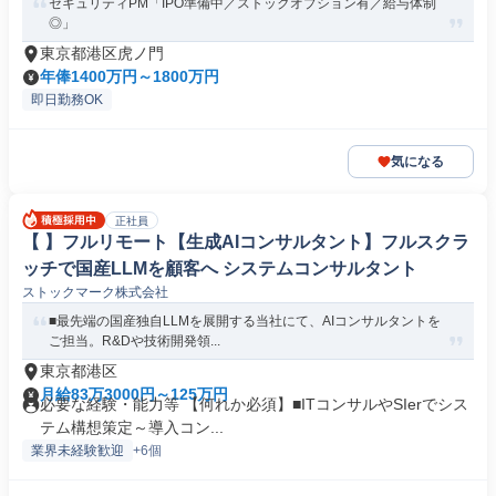
セキュリティPM「IPO準備中／ストックオプション有／給与体制
◎」
東京都港区虎ノ門
年俸1400万円～1800万円
即日勤務OK
気になる
正社員
【 】フルリモート【生成AIコンサルタント】フルスクラ
ッチで国産LLMを顧客へ システムコンサルタント
ストックマーク株式会社
■最先端の国産独自LLMを展開する当社にて、AIコンサルタントを
ご担当。R&Dや技術開発領...
東京都港区
月給83万3000円～125万円
必要な経験・能力等 【何れか必須】■ITコンサルやSIerでシス
テム構想策定～導入コン...
業界未経験歓迎
+6個