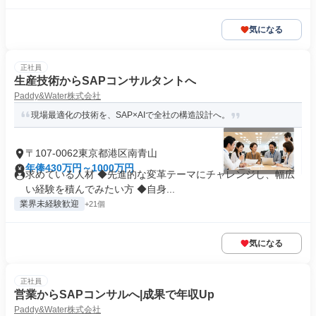
気になる
正社員
生産技術からSAPコンサルタントへ
Paddy&Water株式会社
現場最適化の技術を、SAP×AIで全社の構造設計へ。
〒107-0062東京都港区南青山
年俸430万円～1000万円
求めている人材 ◆先進的な変革テーマにチャレンジし、幅広
い経験を積んでみたい方 ◆自身...
業界未経験歓迎
+21個
気になる
正社員
営業からSAPコンサルへ|成果で年収Up
Paddy&Water株式会社