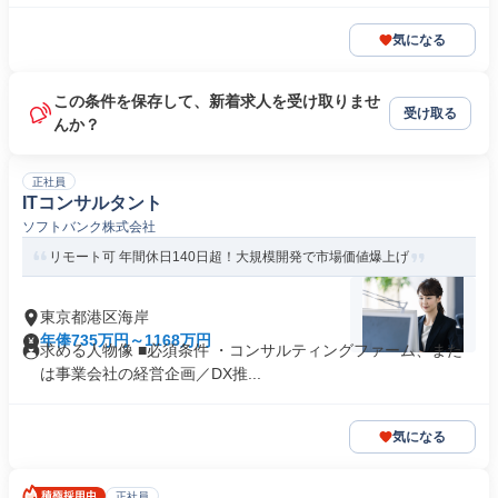
気になる
この条件を保存して、新着求人を受け取りませ
受け取る
んか？
正社員
ITコンサルタント
ソフトバンク株式会社
リモート可 年間休日140日超！大規模開発で市場価値爆上げ
東京都港区海岸
年俸735万円～1168万円
求める人物像 ■必須条件 ・コンサルティングファーム、また
は事業会社の経営企画／DX推...
気になる
正社員