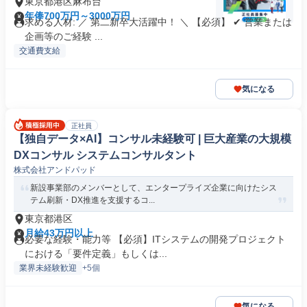
東京都港区麻布台
年俸700万円～3000万円
求める人材: ／ 第二新卒大活躍中！ ＼ 【必須】 ✔ 営業または
企画等のご経験 ...
交通費支給
気になる
正社員
【独自データ×AI】コンサル未経験可 | 巨大産業の大規模
DXコンサル システムコンサルタント
株式会社アンドパッド
新設事業部のメンバーとして、エンタープライズ企業に向けたシス
テム刷新・DX推進を支援するコ...
東京都港区
月給43万円以上
必要な経験・能力等 【必須】ITシステムの開発プロジェクト
における「要件定義」もしくは...
業界未経験歓迎
+5個
気になる