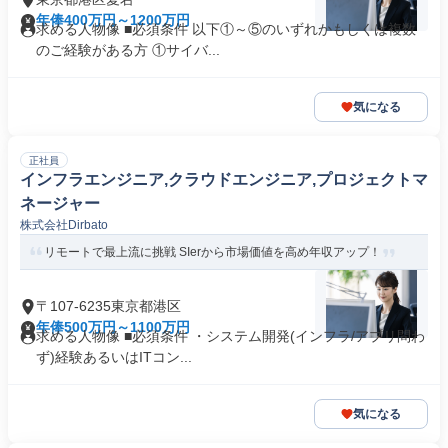
年俸400万円～1200万円
求める人物像 ■必須条件 以下①～⑤のいずれかもしくは複数
のご経験がある方 ①サイバ...
気になる
正社員
インフラエンジニア,クラウドエンジニア,プロジェクトマ
ネージャー
株式会社Dirbato
リモートで最上流に挑戦 SIerから市場価値を高め年収アップ！
〒107-6235東京都港区
年俸500万円～1100万円
求める人物像 ■必須条件 ・システム開発(インフラ/アプリ問わ
ず)経験あるいはITコン...
気になる