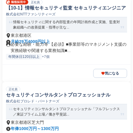
正社員
【10-1】情報セキュリティ監査 セキュリティエンジニア
株式会社NTTファシリティーズ
情報セキュリティに関する内部監査の年間計画作成と実施、監査対
象組織への改善提案・指導が主な...
東京都港区
月給29万4000円以上
必要な経験・能力等 【必須】■事業部等のマネジメント支援の
実務経験や関連する業務知識■...
年間休日120日以上
+7個
気になる
正社員
セキュリティコンサルタントプロフェッショナル
株式会社プロレド・パートナーズ
セキュリティコンサルタントプロフェッショナル「フルフレックス
／東証プライム上場／働き甲斐認...
東京都港区芝大門
年俸1000万円～1300万円