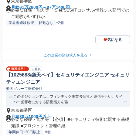
東京都港区
月給61万7800円～97万1400円
必要な経験・能力等 ・SIer/SES/ITコンサル/情報シス部門での
ご経験がいずれか...
業界未経験歓迎
転勤なし
+2個
気になる
この企業の類似求人を見る
正社員
【1025688/楽天ペイ】セキュリティエンジニア セキュリ
ティエンジニア
楽天グループ株式会社
このポジションでは、フィンテック事業各個社と連携を行い、サイ
バー犯罪者に対する防衛能力を強...
東京都港区
月給30万1000円以上
必要な経験・能力等 【必須】■セキュリティ技術に関する基礎
知識 ■プロジェクト管理の経...
年間休日120日以上
+8個