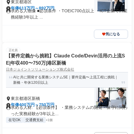
東京都港区
年俸613万円～892万円
求める人物像 ■必須条件 ・TOEIC700点以上 ・ICT企業での業
務経験3年以上 ...
気になる
正社員
【要件定義から挑戦】Claude Code/Devin活用の上流S
E|年収400〜750万|港区新橋
日本ジョイントソリューションズ株式会社
AIと共に開発する業務システムSE｜要件定義〜上流工程に挑戦｜
新橋・年休120日以上
東京都港区新橋
年俸400万円～750万円
求める人材: 【必須条件】 ・業務システムの開発・保守に関わ
った実務経験が3年以上...
在宅OK
交通費支給
+1個