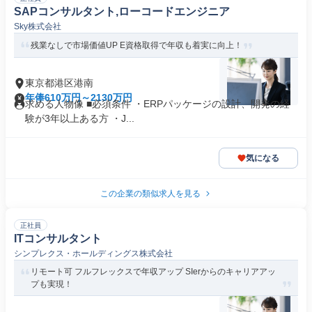
SAPコンサルタント,ローコードエンジニア
Sky株式会社
残業なしで市場価値UP E資格取得で年収も着実に向上！
東京都港区港南
年俸610万円～2130万円
求める人物像 ■必須条件 ・ERPパッケージの設計、開発の経
験が3年以上ある方 ・J...
気になる
この企業の類似求人を見る
正社員
ITコンサルタント
シンプレクス・ホールディングス株式会社
リモート可 フルフレックスで年収アップ SIerからのキャリアアッ
プも実現！