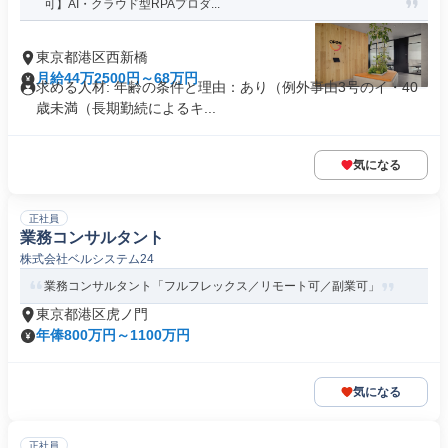
可】AI・クラウド型RPAプロダ...
東京都港区西新橋
月給44万2500円～68万円
求める人材: 年齢の条件と理由：あり（例外事由3号のイ・40
歳未満（長期勤続によるキ...
気になる
正社員
業務コンサルタント
株式会社ベルシステム24
業務コンサルタント「フルフレックス／リモート可／副業可」
東京都港区虎ノ門
年俸800万円～1100万円
気になる
正社員