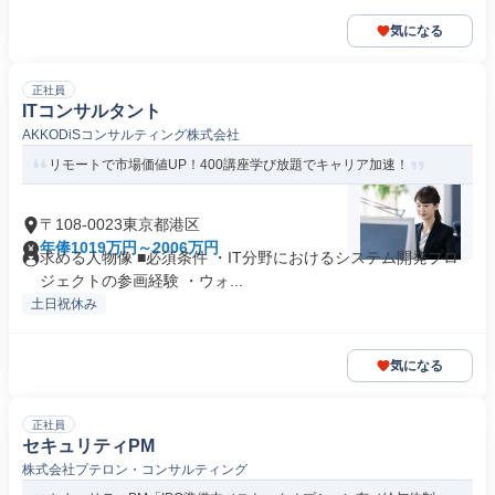
気になる
正社員
ITコンサルタント
AKKODiSコンサルティング株式会社
リモートで市場価値UP！400講座学び放題でキャリア加速！
〒108-0023東京都港区
年俸1019万円～2006万円
求める人物像 ■必須条件 ・IT分野におけるシステム開発プロ
ジェクトの参画経験 ・ウォ...
土日祝休み
気になる
正社員
セキュリティPM
株式会社プテロン・コンサルティング