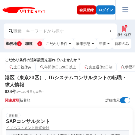
会員登録
ログイン
職種・キーワードから探す
条件保存
勤務地
職種
こだわり条件
雇用形態
年収
新着のみ
1
1
こだわり条件の追加設定を忘れていませんか？
土日祝休み
年間休日120日以上
完全週休2日制
学歴
港区（東京23区）、IT/システムコンサルタントの転職・
求人情報
634
件
1
〜
100
件目を表示中
関連度順
新着順
詳細表示
正社員
SAPコンサルタント
イノベストメント株式会社