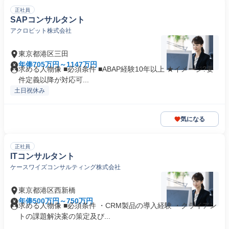
正社員
SAPコンサルタント
アクロビット株式会社
東京都港区三田
年俸705万円～1147万円
求める人物像 ■必須条件 ■ABAP経験10年以上 ★イメージ?要
件定義以降が対応可...
土日祝休み
気になる
正社員
ITコンサルタント
ケースワイズコンサルティング株式会社
東京都港区西新橋
年俸500万円～750万円
求める人物像 ■必須条件 ・CRM製品の導入経験 ・クライアン
トの課題解決案の策定及び...