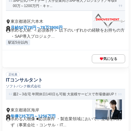
SAP公式パートナー｜大手企業向けSAP導入プロジェクト／年収6
00万～1200万円・キャ...
東京都港区六本木
月給50万78円～78万3906円
求める人材: ＜必須条件＞ 以下のいずれかの経験をお持ちの方
・SAP導入プロジェク...
駅近5分以内
気になる
正社員
ITコンサルタント
ソフトバンク株式会社
週2～3在宅 年間休日140日も可能 大規模サービスで市場価値UP！
東京都港区海岸
年俸735万円～1256万円
求める人物像 ■必須条件 ・製造業領域において、立場を問わ
ず（事業会社・コンサル・IT...