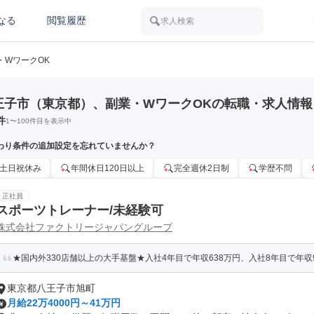
なる
閲覧履歴
求人検索
・WワークOK
王子市（東京都）、副業・WワークOKの転職・求人情報
件
1
〜
100
件目を表示中
わり条件の追加設定を忘れていませんか？
土日祝休み
年間休日120日以上
完全週休2日制
学歴不問
正社員
スポーツトレーナー/未経験可
株式会社ファクトリージャパングループ
★国内外330店舗以上の大手基盤★入社4年目で年収638万円、入社8年目で年収
東京都八王子市旭町
月給22万4000円～41万円