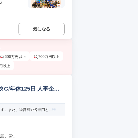
..
気になる
う
600万円以上
700万円以上
万円以上
/年休125日 人事企画/
。また、経営層や各部門と...
、労...