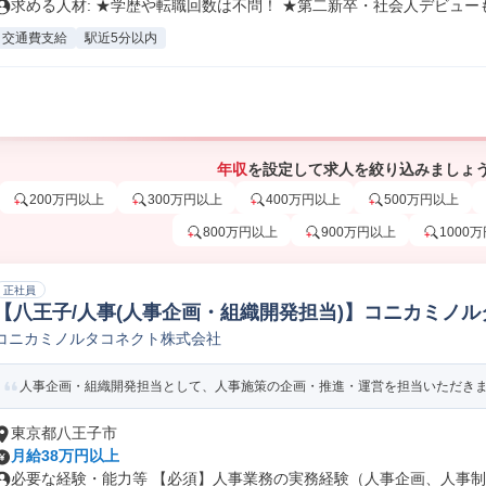
求める人材: ★学歴や転職回数は不問！ ★第二新卒・社会人デビューも.
交通費支給
駅近5分以内
年収
を設定して求人を絞り込みましょ
200万円以上
300万円以上
400万円以上
500万円以上
800万円以上
900万円以上
1000
正社員
【八王子/人事(人事企画・組織開発担当)】コニカミノルタG
コニカミノルタコネクト株式会社
制度設計
人事企画・組織開発担当として、人事施策の企画・推進・運営を担当いただきます
東京都八王子市
月給38万円以上
必要な経験・能力等 【必須】人事業務の実務経験（人事企画、人事制度