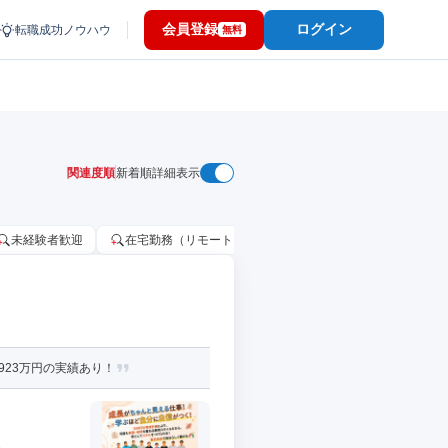
会員登録
ログイン
転職成功ノウハウ
無料
関連度順
新着順
詳細表示
未経験者歓迎
在宅勤務（リモートワーク）OK
家賃補助・住宅手当
923万円の実績あり！