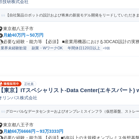
昂技研株式会社
設計
【自社製品ロボットの設計および将来の新規モデル開発をリードしていただきます
東京都八王子市
月給40万円～50万円
必要な経験・能力等 【必須】 ■産業用機器における3DCAD設計の実務.
業界未経験歓迎
副業・WワークOK
年間休日120日以上
+9個
正社員
【東京】ITスペシャリスト-Data Center(エキスパート) 
オリンパス株式会社
グローバルなデータセンターおよびオンプレミスインフラ（仮想基盤、ストレージ
東京都八王子市
月給66万6666円～93万3333円
必要な経験・能力等 【必須】■5年以上の大規模オンプレミス仮想基盤の