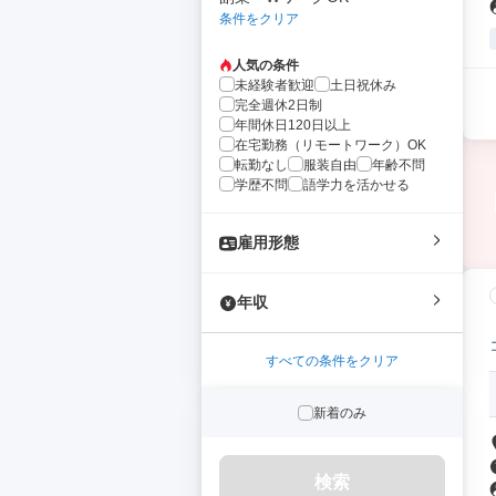
条件をクリア
人気の条件
未経験者歓迎
土日祝休み
完全週休2日制
年間休日120日以上
在宅勤務（リモートワーク）OK
転勤なし
服装自由
年齢不問
学歴不問
語学力を活かせる
雇用形態
年収
すべての条件をクリア
新着のみ
検索