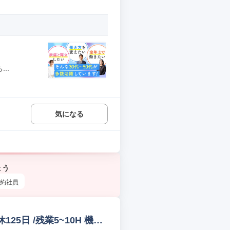
..
気になる
ょう
約社員
5日 /残業5~10H 機構