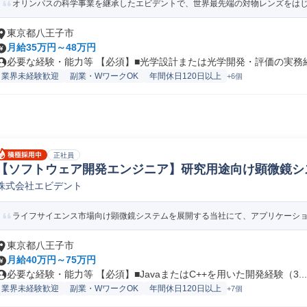
オリンパスの科学事業を継承したエビデントで、世界最先端の対物レンズをはじめ
東京都八王子市
月給35万円～48万円
必要な経験・能力等 【必須】■光学設計または光学開発・評価の実務経験
業界未経験歓迎
副業・WワークOK
年間休日120日以上
+6個
正社員
【ソフトウェア開発エンジニア】研究用途向け顕微鏡シス
株式会社エビデント
計/開発(アプリケーション)
ライフサイエンス市場向け顕微鏡システムを展開する当社にて、アプリケーション
東京都八王子市
月給40万円～75万円
必要な経験・能力等 【必須】■JavaまたはC++を用いた開発経験（3...
業界未経験歓迎
副業・WワークOK
年間休日120日以上
+7個