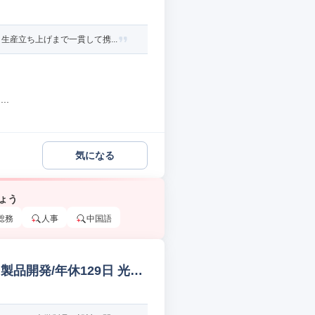
産立ち上げまで一貫して携...
..
気になる
ょう
総務
人事
中国語
品開発/年休129日 光学