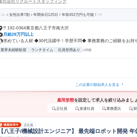
株式会社リクルートスタッフィング
＜女性比率7割＞年間休日125日！年収452万円も可能！
〒192-0364東京都八王子市南大沢
月給28万円以上
求めている人材 ◆30代活躍中！学歴不問◆ 事務業務のご経験をお持ち.
業界未経験歓迎
ランチタイム
社員登用あり
+28個
この企業の類似求人を見る
雇用形態
を設定して求人を絞り込みまし
正社員
派遣社員
業務委託
契
正社員
【八王子/機械設計エンジニア】 最先端ロボット開発 年休12