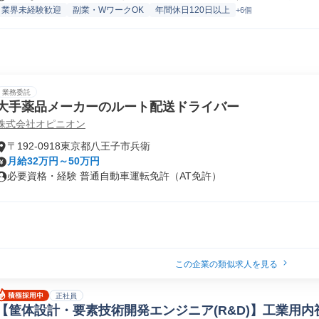
業界未経験歓迎
副業・WワークOK
年間休日120日以上
+6個
業務委託
大手薬品メーカーのルート配送ドライバー
株式会社オピニオン
〒192-0918東京都八王子市兵衛
月給32万円～50万円
必要資格・経験 普通自動車運転免許（AT免許）
この企業の類似求人を見る
正社員
【筐体設計・要素技術開発エンジニア(R&D)】工業用内視