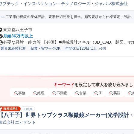
ワブテック・インスペクション・テクノロジーズ・ジャパン株式会社
設計
工業用内視鏡の筐体設計、要素技術開発を担当。顧客要求から仕様策定、設計、生
東京都八王子市
月給36万円以上
必要な経験・能力等 【必須】■機械設計スキル（3D_CAD、製図、4力.
業界未経験歓迎
副業・WワークOK
年間休日120日以上
+5個
キーワード
を設定して求人を絞り込みまし
事務
経理
不動産
営業
IT
英語
正社員
【八王子】世界トップクラス顕微鏡メーカー|光学設計・製
株式会社エビデント
設計