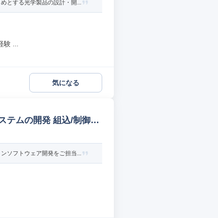
とする光学製品の設計・開...
 ...
気になる
テムの開発 組込/制御設
ソフトウェア開発をご担当...