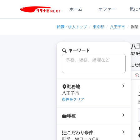
ホーム
オファー
気に
転職・求人トップ
/
東京都
/
八王子市
/
副業
八
キーワード
329
こだ
勤務地
八王子市
条件をクリア
職種
こだわり条件
副業・WワークOK