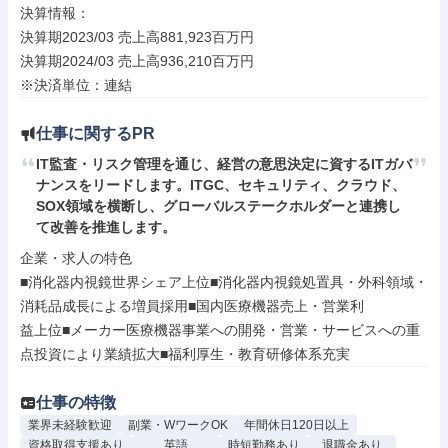
決算情報：

決算期2023/03 売上高881,923百万円

決算期2024/03 売上高936,210百万円

※決済単位：連結
仕事に関するPR
IT監査・リスク管理を通じ、経営の意思決定に資するITガバ
ナンスをリードします。ITGC、セキュリティ、クラウド、
SOX領域を横断し、グローバルステークホルダーと連携し
て改善を推進します。
企業・求人の特色

■消化器内視鏡世界シェア上位■消化器内視鏡処置具・外科領域・
消耗品成長による増員採用■国内医療機器売上・営業利

益上位■メーカー医療機器事業への開発・営業・サービスへの重
点投資により業績拡大■福利厚生・教育研修体系充実
仕事の特徴
業界未経験歓迎
副業・WワークOK
年間休日120日以上
資格取得支援あり
英語
時短勤務あり
退職金あり