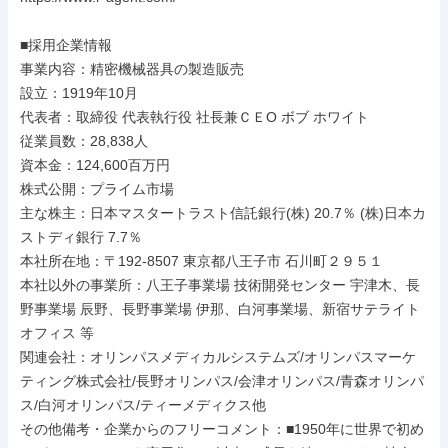
■採用企業情報

事業内容：精密機械器具の製造販売

設立：1919年10月

代表者：取締役 代表執行役 社長兼ＣＥО ボブ ホワイト

従業員数：28,838人

資本金：124,600百万円

株式公開：プライム市場

主な株主：日本マスタートラスト信託銀行(株) 20.7％ (株)日本カ
ストディ銀行 7.7％

本社所在地：〒192-8507 東京都八王子市 石川町２９５１

本社以外の事業所：八王子事業場 技術開発センター 宇津木、長
野事業場 辰野、長野事業場 伊那、白河事業場、新宿サテライト
オフィス 等

関連会社：オリンパスメディカルシステムズ/オリンパスマーケ
ティング株式会社/長野オリンパス/会津オリンパス/青森オリンパ
ス/白河オリンパス/ティーメディクス他

その他備考・企業からのフリーコメント：■1950年に世界で初め