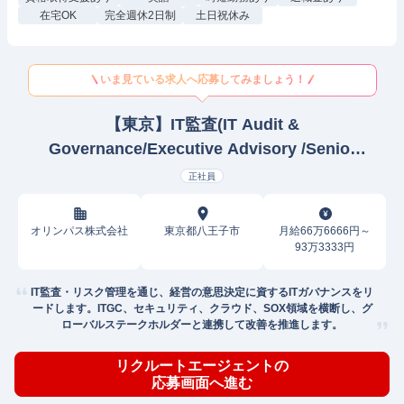
在宅OK
完全週休2日制
土日祝休み
いま見ている求人へ応募してみましょう！
【東京】IT監査(IT Audit &
Governance/Executive Advisory /Senior
Manager) その他IT
正社員
オリンパス株式会社
東京都八王子市
月給66万6666円～
93万3333円
IT監査・リスク管理を通じ、経営の意思決定に資するITガバナンスをリ
ードします。ITGC、セキュリティ、クラウド、SOX領域を横断し、グ
ローバルステークホルダーと連携して改善を推進します。
リクルートエージェントの
応募画面へ進む