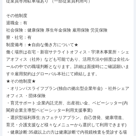
従業員専用駐車場あり （一部従業員利用可）

その他制度

退職金：有

社会保険：健康保険 厚生年金保険 雇用保険 労災保険

寮・社宅：有

制度備考：★自由な働き方について★

働く場所は在宅・新宿サテライトオフィス・宇津木事業所・シェ
アオフィス（社外）なども可能であり、活用方法や頻度は全社ル
ールの中での職場判断となります。詳細は面接時にご確認願いま
す※雇用契約はグローバル本社にて締結します。

★その他制度★

・オリンパスライフプラン(独自の拠出型企業年金) ・社外シェア
オフィス ・団体保険

・育児サポート:企業内託児所、出産祝い金、ベビーシッター(内
閣府企業主導型ベビーシッター利用支援事業)

・選択型福利厚生:カフェテリアプラン、自己啓発、健康増進、
育児・介護支援など様々なメニューから選択して利用できます) 
・健康診断:35歳以上の方は健康診断で内視鏡検査を受診する場