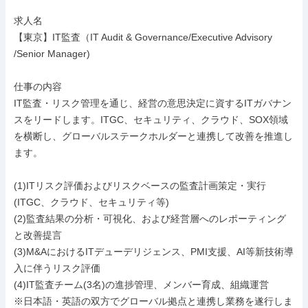
求人名

【東京】IT監査（IT Audit & Governance/Executive Advisory 
/Senior Manager)

仕事の内容

IT監査・リスク管理を通じ、経営の意思決定に資するITガバナン
スをリードします。ITGC、セキュリティ、クラウド、SOX領域
を横断し、グローバルステークホルダーと連携して改善を推進し
ます。

(1)ITリスク評価およびリスクベースの監査計画策定・実行
(ITGC、クラウド、セキュリティ等)

(2)監査結果の分析・可視化、および経営層へのレポーティング
と改善提言

(3)M&AにおけるITデューデリジェンス、PMI支援、AI等新技術導
入に伴うリスク評価

(4)IT監査チーム(3名)の進捗管理、メンバー育成、組織運営

※日本語・英語の双方でグローバル拠点と連携し業務を遂行しま