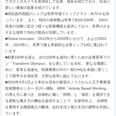
てガストロカメラを実用化して以来、成長を続けており、社会に
新しい価値の提案を続けています。

■消化器内視鏡のシェアは世界市場でトップクラス：約70％を誇
っています。 また、特許の保有数は世界で約20,000件。 100の
疾患の治療に役立つ様々な医療機器を提供しており、世界のさま
ざまな場所で当社の製品が活躍しています。

■Global Innovator：2012年から2020年にかけて、および2022
年,・2023年に、世界で最も革新的な企業トップ100に選ばれて
います

■創業100年を迎え、次の100年を成功に導くための企業変革プラ
ン「Transform Olympus」を公表している当社。 更なる飛躍に
向け、変革を加速化。医療事業の中の一部のHQを米国に置くこ
とで競争力を強化等、大胆な改革に臨んでおります。

■2024年4月1日より本社を現在の新宿モノリスから八王子事業場 
技術開発センター 石川へ移転。ABW「Activity Based Working」 
の考え方に基づき、自律的に働く「時間」と「場所」を選択でき
る柔軟な働き方の機会を提供することで、生産性向上、 自律性
を重視する職場風土の醸成、会社生活と個人生活の調和を目指し
ています。
