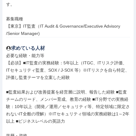
す。

募集職種

【東京】IT監査（IT Audit & Governance/Executive Advisory 
/Senior Manager)
求めている人材
必要な経験・能力等

【必須】■IT監査の実務経験：5年以上（ITGC、ITリスク評価、
ITセキュリティ監査、SOX / J-SOX 等）※ITリスクを自ら特定、
評価し監査テーマを立案した経験

■監査結果および改善提案を経営層に説明、報告した経験 ■監査
チームのリード、メンバー育成、教育の経験 ■IT分野での実務経
験：10年以上（開発／運用／セキュリティ等、特定領域に限定さ
れないIT全般の理解）※ITセキュリティ領域の実務経験は1～2年
以上 ■ビジネスレベルの英語力

学歴・資格
