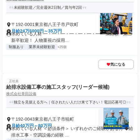
未経験歓迎／完全週休2日制／賞与年2回
〒192-0001東京都八王子市戸吹町
月給24万6000円～35万円
求めている人材 ━・━・━・━・━・━・━・ 未経験・第二
新卒歓迎！ 人物重視の採用...
制服あり
業界未経験歓迎
+25個
気になる
正社員
給排水設備工事の施工スタッフ(リーダー候補)
株式会社青田設備
独立を見据える方へ｜任されたい人だけ来て下さい！電話応募可◎
〒192-0043東京都八王子市暁町
月給40万円～80万円
求めている人材 ＜必須条件＞ いずれかのご経験がある方 ◆給
排水工事・空調設備の経験 ...