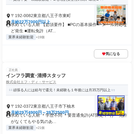
〒192-0082東京都八王子市東町
月給22万7000円以上
求めている人材 【必須要件】 ■PCの基本操作 ┗メール対応な
ど発生 ■運転免許（AT...
業界未経験歓迎
+19個
気になる
正社員
インフラ調査･清掃スタッフ
株式会社エフ・ディ・サービス
頑張る人には給与で還元！未経験も１年後には月35万円以上
〒192-0372東京都八王子市下柚木
月給29万4900円～39万2500円
求めている人材 ＊学歴不問 ＊要普通免許(AT限定不可) ┗免許
がなくてもやる気のあ...
業界未経験歓迎
+21個