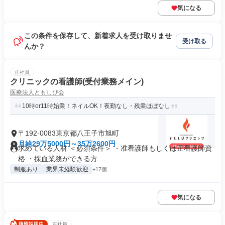
気になる
この条件を保存して、新着求人を受け取りませ
受け取る
んか？
正社員
クリニックの看護師(受付業務メイン)
医療法人ともしび会
10時or11時始業！ネイルOK！夜勤なし・残業ほぼなし
〒192-0083東京都八王子市旭町
月給29万5000円～35万2600円
求めている人材 ＜必須条件＞ ・准看護師もしくは正看護師資
格 ・採血業務ができる方 ...
制服あり
業界未経験歓迎
+17個
気になる
正社員