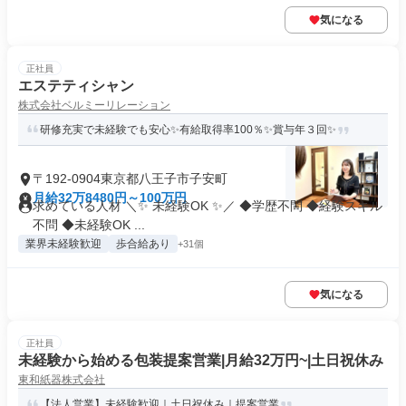
気になる
正社員
エステティシャン
株式会社ベルミーリレーション
研修充実で未経験でも安心✨有給取得率100％✨賞与年３回✨
〒192-0904東京都八王子市子安町
月給32万8480円～100万円
求めている人材 ＼✨ 未経験OK ✨／ ◆学歴不問 ◆経験スキル
不問 ◆未経験OK ...
業界未経験歓迎
歩合給あり
+31個
気になる
正社員
未経験から始める包装提案営業|月給32万円~|土日祝休み
東和紙器株式会社
【法人営業】未経験歓迎｜土日祝休み｜提案営業