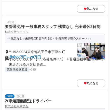
気になる
正社員
要普通免許 一般事務スタッフ 残業なし 完全週休2日制
株式会社ウエマツ
残業なし✅未経験OK 賞与年2回・手当充実で安心スタート
〒192-0024東京都八王子市宇津木町
月給22万円～28万円
求めている人材 【∴∵応募条件∵∴】 ✧普通自動車免許(AT可)
来店されるお客様を送...
業界未経験歓迎
+28個
気になる
NEW
正社員
2t車短距離配送ドライバー
株式会社東京急配