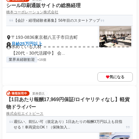
シール印刷通販サイトの総務経理
橋本コーポレーション株式会社
【会計・経理経験者募集】56年目のスタートアップ
〒193-0836東京都八王子市日吉町
月給25万円以上
求めている人材 ＝＝＝＝＝＝＝＝＝＝＝＝＝＝＝＝＝＝＝＝
【20代・30代活躍中】 会...
業界未経験歓迎
+16個
気になる
業務委託
【1日あたり報酬17,969円保証/ロイヤリティなし】軽貨
物ドライバー
株式会社エイトピース
週払い、前払い可（規定あり）1日あたりの報酬3万円以上も目指
せる！車両貸出OK！（保険加入...