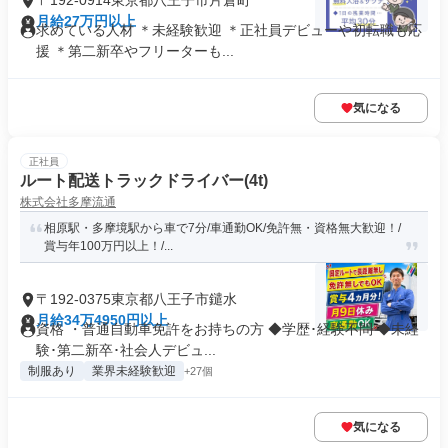
〒192-0914東京都八王子市片倉町
月給27万円以上
求めている人材 ＊未経験歓迎 ＊正社員デビューや初転職も応
援 ＊第二新卒やフリーターも...
気になる
正社員
ルート配送トラックドライバー(4t)
株式会社多摩流通
相原駅・多摩境駅から車で7分/車通勤OK/免許無・資格無大歓迎！/
賞与年100万円以上！/...
〒192-0375東京都八王子市鑓水
月給34万4950円以上
資格 ・普通自動車免許をお持ちの方 ◆学歴･経験不問 ◆未経
験･第二新卒･社会人デビュ...
制服あり
業界未経験歓迎
+27個
気になる