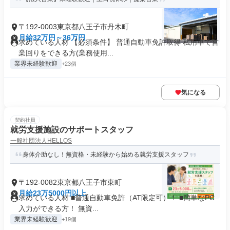
〒192-0003東京都八王子市丹木町
月給32万円～36万円
求めている人材 【必須条件】 普通自動車免許取得 私用車で営
業回りをできる方(業務使用...
業界未経験歓迎
+23個
気になる
契約社員
就労支援施設のサポートスタッフ
一般社団法人HELLOS
身体介助なし！無資格・未経験から始める就労支援スタッフ
〒192-0082東京都八王子市東町
月給23万5000円以上
求めている人材 ■普通自動車免許（AT限定可）！ ■簡単なPC
入力ができる方！ 無資...
業界未経験歓迎
+19個