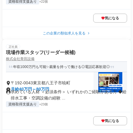
資格取得支援あり
+22個
気になる
この企業の類似求人を見る
正社員
現場作業スタッフ(リーダー候補)
株式会社青田設備
年収1000万円も可能✨裁量を持って働ける◎電話応募歓迎◎
〒192-0043東京都八王子市暁町
月給40万円～80万円
求めている人材 ＜必須条件＞ いずれかのご経験がある方 ◆給
排水工事・空調設備の経験 ...
資格取得支援あり
+23個
気になる