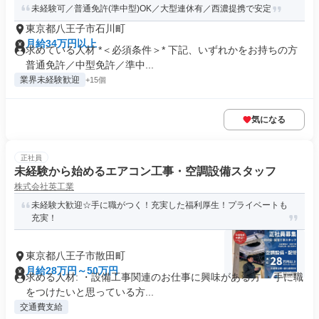
未経験可／普通免許(準中型)OK／大型連休有／西濃提携で安定
東京都八王子市石川町
月給34万円以上
求めている人材 *＜必須条件＞* 下記、いずれかをお持ちの方
普通免許／中型免許／準中...
業界未経験歓迎
+15個
気になる
正社員
未経験から始めるエアコン工事・空調設備スタッフ
株式会社英工業
未経験大歓迎☆手に職がつく！充実した福利厚生！プライベートも
充実！
東京都八王子市散田町
月給28万円～50万円
求める人材: ・設備工事関連のお仕事に興味がある方 ・手に職
をつけたいと思っている方...
交通費支給