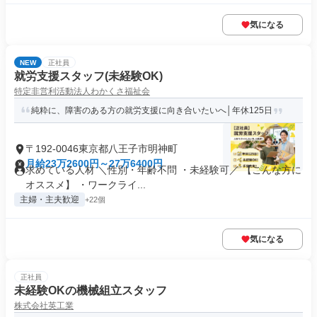
気になる
NEW
正社員
就労支援スタッフ(未経験OK)
特定非営利活動法人わかくさ福祉会
純粋に、障害のある方の就労支援に向き合いたいへ│年休125日
〒192-0046東京都八王子市明神町
月給23万2600円～27万6400円
求めている人材 ＼性別・年齢不問 ・未経験可／ 【こんな方に
オススメ】 ・ワークライ...
主婦・主夫歓迎
+22個
気になる
正社員
未経験OKの機械組立スタッフ
株式会社英工業