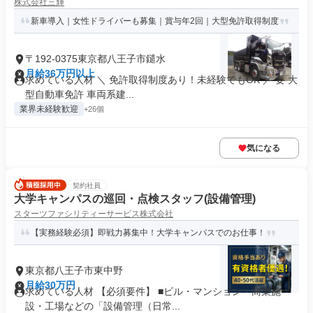
株式会社三輝
新車導入｜女性ドライバーも募集｜賞与年2回｜大型免許取得制度
〒192-0375東京都八王子市鑓水
月給36万円以上
求めている人材 ＼ 免許取得制度あり！未経験でもOK ／ 要 大
型自動車免許 車両系建...
業界未経験歓迎
+26個
気になる
契約社員
大学キャンパスの巡回・点検スタッフ(設備管理)
スターツファシリティーサービス株式会社
【実務経験必須】即戦力募集中！大学キャンパスでのお仕事！
東京都八王子市東中野
月給30万円
求めている人材 【必須要件】 ■ビル・マンション・商業施
設・工場などの「設備管理（日常...