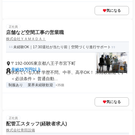
気になる
正社員
店舗など空間工事の営業職
株式会社ＹＡＭＡＤＡＩ
未経験OK｜17:30退社が当たり前｜空間づくり進行サポート
〒192-0005東京都八王子市宮下町
月給25万円以上
求めている人材 学歴不問。中卒、高卒OK！ 未経験歓迎です！
＜必須条件＞ 普通自動...
制服あり
業界未経験歓迎
+35個
気になる
正社員
配管工スタッフ(経験者求人)
株式会社青田設備