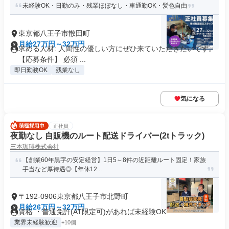
未経験OK・日勤のみ・残業ほぼなし・車通勤OK・髪色自由
東京都八王子市散田町
月給27万円～32万円
求める人材: 人間性の優しい方にぜひ来ていただきたいです。
【応募条件】 必須 ...
即日勤務OK
残業なし
気になる
正社員
夜勤なし 自販機のルート配送ドライバー(2tトラック)
三本珈琲株式会社
【創業60年黒字の安定経営】1日5～8件の近距離ルート固定！家族
手当など厚待遇◎【年休12...
〒192-0906東京都八王子市北野町
月給26万円～32万円
資格 ・普通免許(AT限定可)があれば未経験OK
業界未経験歓迎
+10個