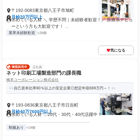
〒192-0083東京都八王子市旭町
月給20万円以上
求めている人材 ＼ 学歴不問｜未経験者歓迎！／ 医療系デビュ
ーという方も大歓迎です！ ...
業界未経験歓迎
+28個
気になる
正社員
ネット印刷工場製造部門の課長職
橋本コーポレーション株式会社
自己資本比率90％以上の安定企業◎想定年収689万円～！
〒193-0836東京都八王子市日吉町
月給40万7600円以上
求めている人材 ◇20代・30代・40代活躍中！
……………………………………………...
制服あり
+19個