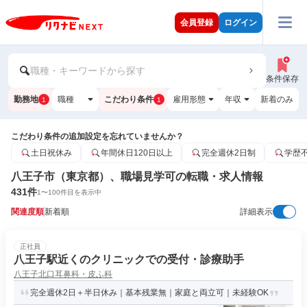
会員登録
ログイン
職種・キーワードから探す
条件保存
勤務地
職種
こだわり条件
雇用形態
年収
新着のみ
1
1
こだわり条件の追加設定を忘れていませんか？
土日祝休み
年間休日120日以上
完全週休2日制
学歴
八王子市（東京都）、職場見学可の転職・求人情報
431
件
1
〜
100
件目を表示中
関連度順
新着順
詳細表示
正社員
八王子駅近くのクリニックでの受付・診療助手
八王子北口耳鼻科・皮ふ科
完全週休2日＋半日休み｜基本残業無｜家庭と両立可｜未経験OK