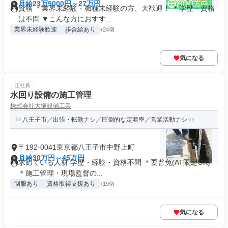
月給23万9000円～27万円
資格 ＊業界未経験・職種未経験の方、大歓迎！ ＊学歴・資格
は不問 ▼こんな方におすす...
業界未経験歓迎
歩合給あり
+24個
気になる
正社員
水回り設備の施工管理
株式会社大塚設備工業
八王子市／出張・転勤ナシ／圧倒的な定着率／営業活動ナシ
〒192-0041東京都八王子市中野上町
月給30万円～45万円
求めている人材 学歴・経験・資格不問 ＊要普免(AT限定OK)
＊施工管理・現場監督の...
制服あり
資格取得支援あり
+19個
気になる