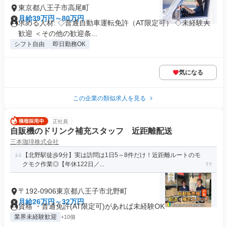
東京都八王子市高尾町
月給39万円～80万円
求める人材: ◇普通自動車運転免許（AT限定可） ◇未経験大
歓迎 ＜その他の歓迎条...
シフト自由
即日勤務OK
気になる
この企業の類似求人を見る
正社員
自販機のドリンク補充スタッフ 近距離配送
三本珈琲株式会社
【北野駅徒歩9分】実は訪問は1日5～8件だけ！近距離ルートのモ
クモク作業◎【年休122日／...
〒192-0906東京都八王子市北野町
月給26万円～32万円
資格 ・普通免許(AT限定可)があれば未経験OK
業界未経験歓迎
+10個