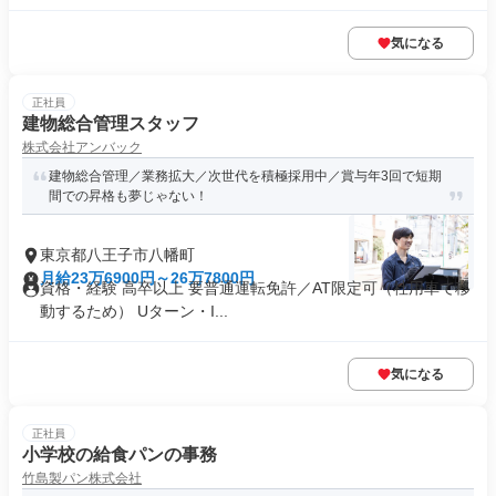
気になる
正社員
建物総合管理スタッフ
株式会社アンバック
建物総合管理／業務拡大／次世代を積極採用中／賞与年3回で短期
間での昇格も夢じゃない！
東京都八王子市八幡町
月給23万6900円～26万7800円
資格・経験 高卒以上 要普通運転免許／AT限定可（社用車で移
動するため） Uターン・I...
気になる
正社員
小学校の給食パンの事務
竹島製パン株式会社