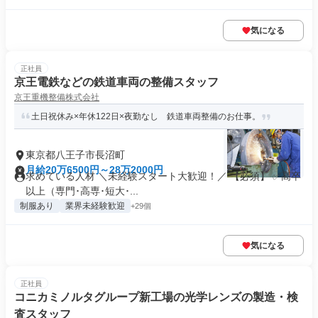
気になる
正社員
京王電鉄などの鉄道車両の整備スタッフ
京王重機整備株式会社
土日祝休み×年休122日×夜勤なし 鉄道車両整備のお仕事。
東京都八王子市長沼町
月給20万6500円～28万2000円
求めている人材 ＼未経験スタート大歓迎！／ 【必須】 ✅高卒
以上（専門･高専･短大･...
制服あり
業界未経験歓迎
+29個
気になる
正社員
コニカミノルタグループ新工場の光学レンズの製造・検
査スタッフ