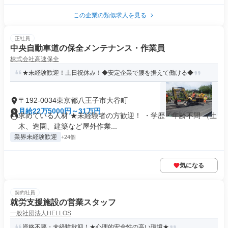
この企業の類似求人を見る
正社員
中央自動車道の保全メンテナンス・作業員
株式会社高速保全
★未経験歓迎！土日祝休み！◆安定企業で腰を据えて働ける◆
〒192-0034東京都八王子市大谷町
月給22万5000円～31万円
求めている人材 ★未経験者の方歓迎！ ・学歴・年齢不問 （土
木、造園、建築など屋外作業...
業界未経験歓迎
+24個
気になる
契約社員
就労支援施設の営業スタッフ
一般社団法人HELLOS
資格不要・未経験歓迎！★心理的安全性の高い環境★