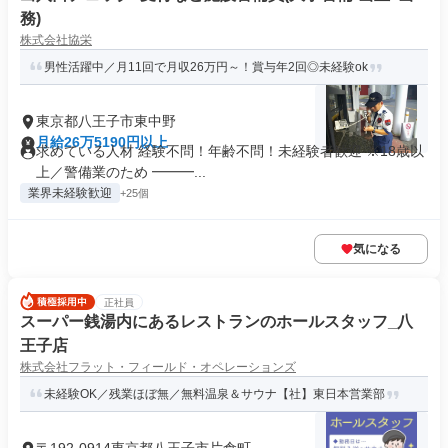
務)
株式会社協栄
男性活躍中／月11回で月収26万円～！賞与年2回◎未経験ok
東京都八王子市東中野
月給26万5190円以上
求めている人材 経験不問！年齢不問！未経験者歓迎 ※18歳以
上／警備業のため ━━━...
業界未経験歓迎
+25個
気になる
正社員
スーパー銭湯内にあるレストランのホールスタッフ_八
王子店
株式会社フラット・フィールド・オペレーションズ
未経験OK／残業ほぼ無／無料温泉＆サウナ【社】東日本営業部