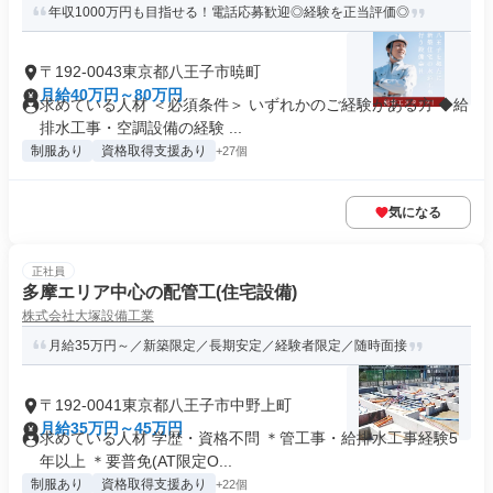
年収1000万円も目指せる！電話応募歓迎◎経験を正当評価◎
〒192-0043東京都八王子市暁町
月給40万円～80万円
求めている人材 ＜必須条件＞ いずれかのご経験がある方 ◆給
排水工事・空調設備の経験 ...
制服あり
資格取得支援あり
+27個
気になる
正社員
多摩エリア中心の配管工(住宅設備)
株式会社大塚設備工業
月給35万円～／新築限定／長期安定／経験者限定／随時面接
〒192-0041東京都八王子市中野上町
月給35万円～45万円
求めている人材 学歴・資格不問 ＊管工事・給排水工事経験5
年以上 ＊要普免(AT限定O...
制服あり
資格取得支援あり
+22個