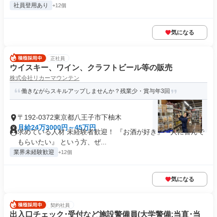
社員登用あり
+12個
気になる
正社員
ウイスキー、ワイン、クラフトビール等の販売
株式会社リカーマウンテン
働きながらスキルアップしませんか？残業少・賞与年3回
〒192-0372東京都八王子市下柚木
月給24万3000円～45万円
求めている人材 未経験者歓迎！ 『お酒が好き』『人に喜んで
もらいたい』 という方、ぜ...
業界未経験歓迎
+12個
気になる
契約社員
出入口チェック･受付など施設警備員(大学警備:当直･当