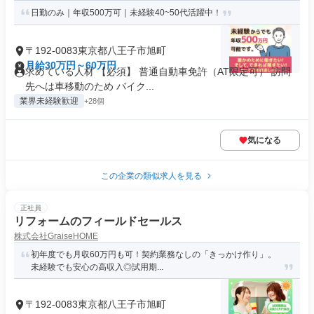
日勤のみ｜年収500万可｜未経験40~50代活躍中！
〒192-0083東京都八王子市旭町
月給30万円～60万円
求めている人材 【必須】 普通自動車免許（AT限定可） 訪問
先へは車移動のため バイク...
業界未経験歓迎
+28個
気になる
この企業の類似求人を見る
正社員
リフォームのフィールドセールス
株式会社GraiseHOME
初年度でも月収60万円も可！契約業務なしの「きっかけ作り」。
未経験でも安心の高収入◎試用期...
〒192-0083東京都八王子市旭町