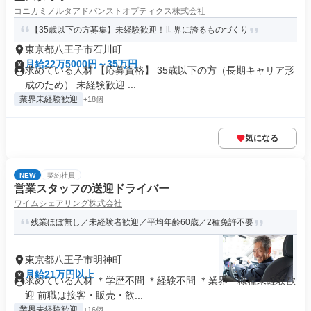
コニカミノルタアドバンストオプティクス株式会社
【35歳以下の方募集】未経験歓迎！世界に誇るものづくり
東京都八王子市石川町
月給22万5000円～35万円
求めている人材 【応募資格】 35歳以下の方（長期キャリア形
成のため） 未経験歓迎 ...
業界未経験歓迎
+18個
気になる
NEW
契約社員
営業スタッフの送迎ドライバー
ワイムシェアリング株式会社
残業ほぼ無し／未経験者歓迎／平均年齢60歳／2種免許不要
東京都八王子市明神町
月給21万円以上
求めている人材 ＊学歴不問 ＊経験不問 ＊業界・職種未経験歓
迎 前職は接客・販売・飲...
業界未経験歓迎
+16個