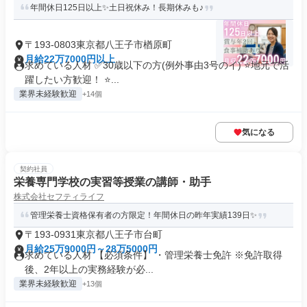
年間休日125日以上✨土日祝休み！長期休みも♪
〒193-0803東京都八王子市楢原町
月給22万7000円以上
求めている人材 ✅30歳以下の方(例外事由3号のイ) ⭐地元で活
躍したい方歓迎！ ⭐...
業界未経験歓迎
+14個
気になる
契約社員
栄養専門学校の実習等授業の講師・助手
株式会社セフティライフ
管理栄養士資格保有者の方限定！年間休日の昨年実績139日✨
〒193-0931東京都八王子市台町
月給25万9000円～28万5000円
求めている人材 【必須条件】 ・管理栄養士免許 ※免許取得
後、2年以上の実務経験が必...
業界未経験歓迎
+13個