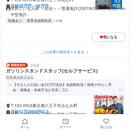
月給35万円～45万円
求めている人材 ＜必須＞ ✅普通免許(2007/6/1以前に取得） or
中型免許...
制服あり
業界未経験歓迎
+32個
気になる
この企業の類似求人を見る
正社員
ガソリンスタンドスタッフ(セルフサービス)
関東礦油株式会社
【今なら入社祝い金15万円支給】未経験歓迎｜接客が中心｜昇
給・退職金・各種手当が充実｜乙4...
〒192-0916東京都八王子市みなみ野
月給21万3000円以上
資格 未経験歓迎（経験や資格は不問です） ┗性別、年齢不
問！20代/30代/40代/5...
制服あり
業界未経験歓迎
+19個
ホーム
オファー
気になる