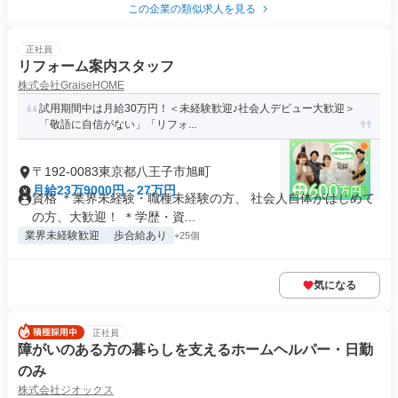
この企業の類似求人を見る
正社員
リフォーム案内スタッフ
株式会社GraiseHOME
試用期間中は月給30万円！＜未経験歓迎♪社会人デビュー大歓迎＞
「敬語に自信がない」「リフォ...
〒192-0083東京都八王子市旭町
月給23万9000円～27万円
資格 ＊業界未経験・職種未経験の方、 社会人自体がはじめて
の方、大歓迎！ ＊学歴・資...
業界未経験歓迎
歩合給あり
+25個
気になる
正社員
障がいのある方の暮らしを支えるホームヘルパー・日勤
のみ
株式会社ジオックス