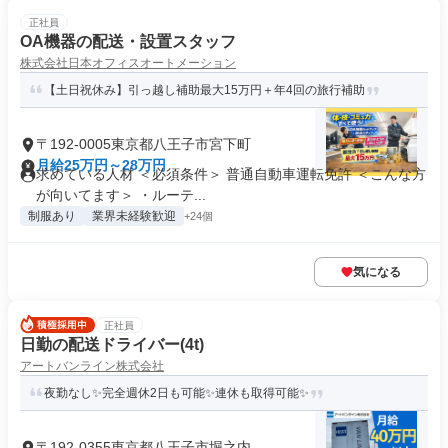
正社員
OA機器の配送・設置スタッフ
株式会社日本オフィスオートメーション
【土日祝休み】引っ越し補助最大15万円＋年4回の旅行補助
〒192-0005東京都八王子市宮下町
月給25万円～28万円
求めている人材 ＜必須条件＞ 普通自動車運転免許 ＜こんな方
が向いてます＞ ・ルーテ...
制服あり
業界未経験歓迎
+24個
気になる
正社員
日勤の配送ドライバー(4t)
アートバンライン株式会社
夜勤なし✨完全週休2日も可能✨連休も取得可能✨
〒192-0355東京都八王子市堀之内