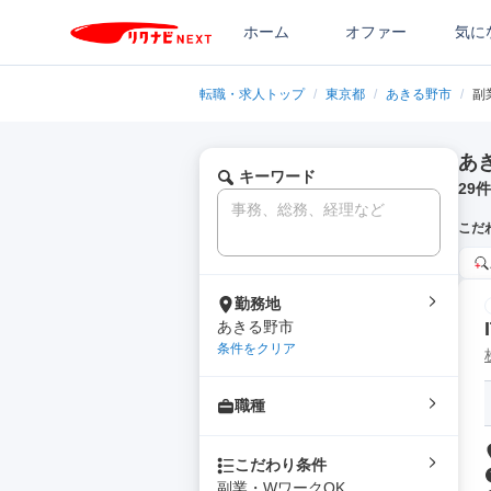
ホーム
オファー
気に
転職・求人トップ
/
東京都
/
あきる野市
/
副
あ
キーワード
29
件
こだ
勤務地
あきる野市
条件をクリア
職種
こだわり条件
副業・WワークOK