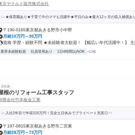
東京ヤクルト販売株式会社
★保育園あり★子育て中のママも活躍中★平日のみ★最大12ヶ月の収入補償あ
〒190-0165東京都あきる野市小中野
月給10万円～30万円
資格 学歴・経験不問 ★未経験者大歓迎！ 【幅広い年代活躍中！】 主婦.
業界未経験歓迎
社員登用あり
1日4時間以内OK
+12個
正社員
屋根のリフォーム工事スタッフ
有限会社竹本板金工業
入社2年目で年収520万円！完全土日休みでプライベート充実◎
〒197-0815東京都あきる野市二宮東
月給28万円～73万円