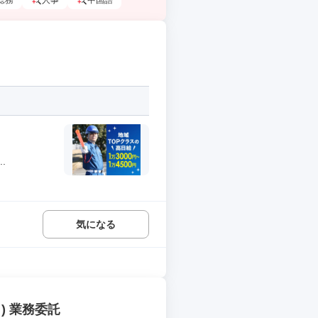
総務
人事
中国語
.
気になる
) 業務委託