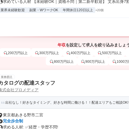
求めている人材 【未経験OK｜資格不問｜第二新卒歓迎】 文系出身7割以
業界未経験歓迎
副業・WワークOK
年間休日120日以上
+20個
年収
を設定して求人を絞り込みましょ
200万円以上
300万円以上
400万円以上
500万円以上
800万円以上
900万円以上
1000
業務委託
カタログの配達スタッフ
株式会社プロメディア
出社なし！好きなタイミング、好きな時間に働ける！！配達エリアもご相談OK! 【
東京都あきる野市二宮
完全歩合制
求める人材: ✅経歴・学歴不問!