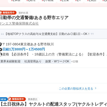
事務
経理
不動産
営業
IT
英語
契約社員
日勤帯の交通警備/あきる野市エリア
サンエス警備保障株式会社
【地域TOPクラスの高給与＆交通費支給】日勤のみ◎週1日～OK！
〒197-0804東京都あきる野市秋川
日給1万3000円～1万4500円
資格 【必須条件】 ・18歳以上の方（警備業法による） 【歓迎条件】..
業界未経験歓迎
社員登用あり
副業・WワークOK
+12個
この企業の類似求人を見る
NEW
業務委託
【土日祝休み】ヤクルトの配達スタッフ(ヤクルトレディ