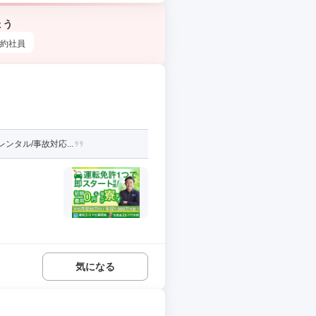
ょう
約社員
ンタル/事故対応...
気になる