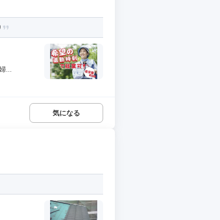
り
..
気になる