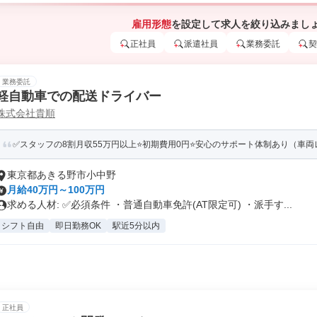
雇用形態
を設定して求人を絞り込みまし
正社員
派遣社員
業務委託
契
業務委託
軽自動車での配送ドライバー
株式会社貴順
✅スタッフの8割月収55万円以上⭐️初期費用0円⭐️安心のサポート体制あり（車両レ
東京都あきる野市小中野
月給40万円～100万円
求める人材: ✅️必須条件 ・普通自動車免許(AT限定可) ・派手す...
シフト自由
即日勤務OK
駅近5分以内
正社員