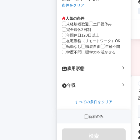
条件をクリア
人気の条件
未経験者歓迎
土日祝休み
完全週休2日制
年間休日120日以上
在宅勤務（リモートワーク）OK
転勤なし
服装自由
年齢不問
学歴不問
語学力を活かせる
雇用形態
年収
すべての条件をクリア
新着のみ
検索