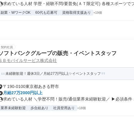
求めている人材 学歴・経験不問/要普免(ＡＴ限定可) 各種スポーツでプ.
副業・WワークOK
60代も応募可
資格取得支援あり
+19個
契約社員
ソフトバンクグループの販売・イベントスタッフ
ＳＢモバイルサービス株式会社
未経験歓迎！週休3日／月給27万円以上✨イベントスタッフ
〒190-0100東京都あきる野市
月給27万2000円以上
求めている人材 ＼学歴不問！販売/通信業界未経験歓迎／ ▶必須条件 ..
業界未経験歓迎
歩合給あり
社員登用あり
+18個