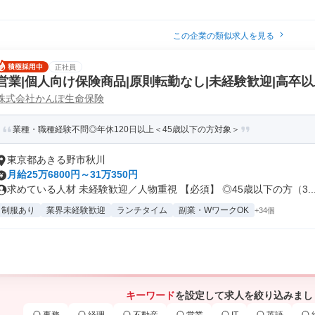
この企業の類似求人を見る
正社員
営業|個人向け保険商品|原則転勤なし|未経験歓迎|高卒以
株式会社かんぽ生命保険
業種・職種経験不問◎年休120日以上＜45歳以下の方対象＞
東京都あきる野市秋川
月給25万6800円～31万350円
求めている人材 未経験歓迎／人物重視 【必須】 ◎45歳以下の方（3..
制服あり
業界未経験歓迎
ランチタイム
副業・WワークOK
+34個
キーワード
を設定して求人を絞り込みまし