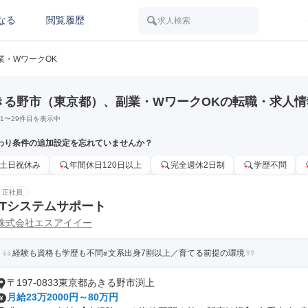
なる
閲覧履歴
求人検索
業・WワークOK
きる野市（東京都）、副業・WワークOKの転職・求人情
1
〜
29
件目を表示中
わり条件の追加設定を忘れていませんか？
土日祝休み
年間休日120日以上
完全週休2日制
学歴不問
正社員
ITシステムサポート
株式会社エスアイイー
経験も資格も学歴も不問✊️文系出身7割以上／育てる前提の環境
〒197-0833東京都あきる野市渕上
月給23万2000円～80万円