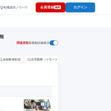
会員登録
ログイン
転職成功ノウハウ
無料
報
関連度順
新着順
詳細表示
未経験者歓迎
在宅勤務（リモートワーク）OK
家賃補助・住宅手当