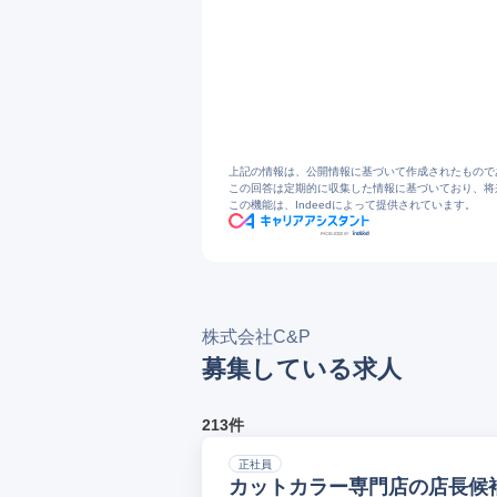
1
株式会社Ｃ＆Ｐ | 9020001129407 |
2
株式会社Ｃ＆Ｐの企業情報｜企業INDE
3
https://www.openwork.jp/company.ph
上記の情報は、公開情報に基づいて作成されたもので
この回答は定期的に収集した情報に基づいており、将
この機能は、Indeedによって提供されています。
株式会社C&P
募集している求人
213件
正社員
カットカラー専門店の店長候