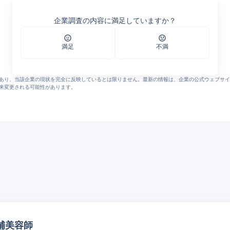
 Gビズインフォ
Xナビ
企業調査の内容に満足していますか？
p?m_id=a0C1000001VaHFn
満足
不満
あり、当該企業の現状を完全に反映しているとは限りません。最新の情報は、企業の公式ウェブサイ
来変更される可能性があります。
補美容師