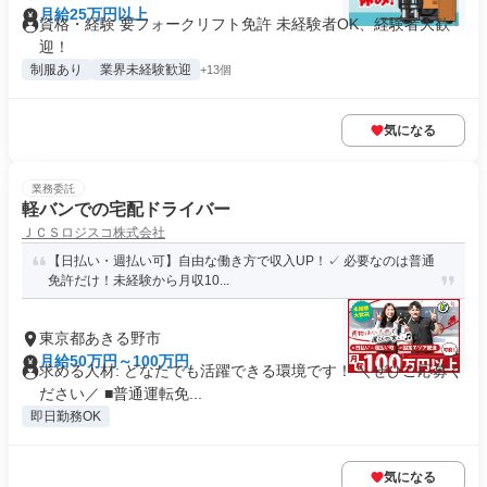
月給25万円以上
資格・経験 要フォークリフト免許 未経験者OK、経験者大歓
迎！
制服あり
業界未経験歓迎
+13個
気になる
業務委託
軽バンでの宅配ドライバー
ＪＣＳロジスコ株式会社
【日払い・週払い可】自由な働き方で収入UP！✓ 必要なのは普通
免許だけ！未経験から月収10...
東京都あきる野市
月給50万円～100万円
求める人材: どなたでも活躍できる環境です！ ＼ぜひご応募く
ださい／ ■普通運転免...
即日勤務OK
気になる