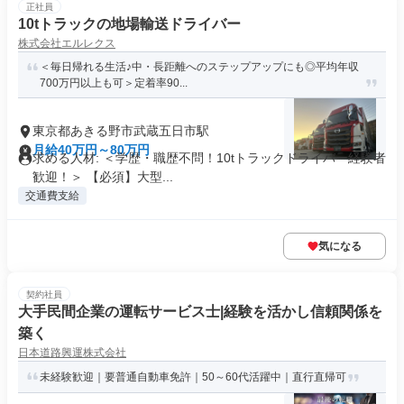
正社員
10tトラックの地場輸送ドライバー
株式会社エルレクス
＜毎日帰れる生活♪中・長距離へのステップアップにも◎平均年収
700万円以上も可＞定着率90...
東京都あきる野市武蔵五日市駅
月給40万円～80万円
求める人材: ＜学歴・職歴不問！10tトラックドライバー経験者
歓迎！＞ 【必須】大型...
交通費支給
気になる
契約社員
大手民間企業の運転サービス士|経験を活かし信頼関係を
築く
日本道路興運株式会社
未経験歓迎｜要普通自動車免許｜50～60代活躍中｜直行直帰可