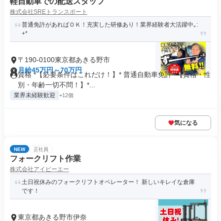
軽自動車での配送スタッフ
株式会社SREトランスポート
普通免許があればＯＫ！充実した研修あり！業界経験者大活躍中｡:
+*
〒190-0100東京都あきる野市
月給45万円～70万円
資格 *【必要条件はこれだけ！】* 普通自動車免許 *【資格・性
別・年齢一切不問！】*...
業界未経験歓迎
+12個
気になる
NEW
正社員
フォークリフト作業
株式会社アイビーエー
土日祝休みのフォークリフトオペレーター！ 新しいキレイな倉庫
です！
東京都あきる野市伊奈