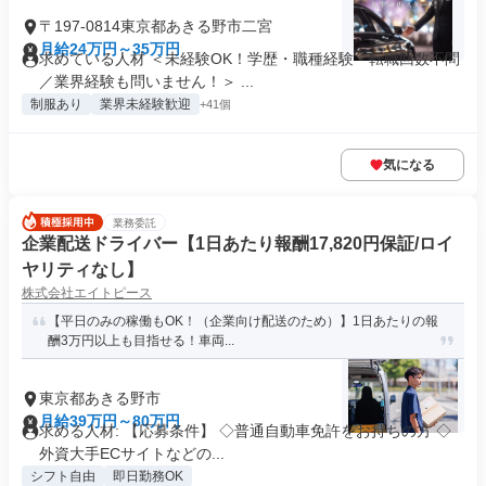
〒197-0814東京都あきる野市二宮
月給24万円～35万円
求めている人材 ＜未経験OK！学歴・職種経験・転職回数不問
／業界経験も問いません！＞ ...
制服あり
業界未経験歓迎
+41個
気になる
業務委託
企業配送ドライバー【1日あたり報酬17,820円保証/ロイ
ヤリティなし】
株式会社エイトピース
【平日のみの稼働もOK！（企業向け配送のため）】1日あたりの報
酬3万円以上も目指せる！車両...
東京都あきる野市
月給39万円～80万円
求める人材: 【応募条件】 ◇普通自動車免許をお持ちの方 ◇
外資大手ECサイトなどの...
シフト自由
即日勤務OK