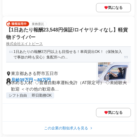
気になる
業務委託
【1日あたり報酬23,548円保証/ロイヤリティなし】軽貨
物ドライバー
株式会社エイトピース
1日あたりの報酬3万円以上も目指せる！車両貸出OK！（保険加入
で事故の時も安心）集配所への...
東京都あきる野市五日市
月給39万円～80万円
求める人材: ◇普通自動車運転免許（AT限定可） ◇未経験大
歓迎 ＜その他の歓迎条...
シフト自由
即日勤務OK
気になる
この企業の類似求人を見る