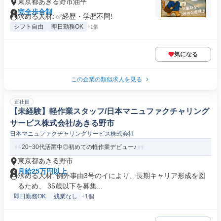
東京都あきる野市油平
完全歩合制
求める人材: ✅経歴・学歴不問!
シフト自由
即日勤務OK
+1個
気になる
この企業の類似求人を見る
正社員
【未経験】軽作業スタッフ/日本マニュファクチャリング
サービス株式会社/あきる野市
日本マニュファクチャリングサービス株式会社
20~30代活躍中◎初めての軽作業デビュー♪
東京都あきる野市
月給25万円以上
求める人材: 例外事由3号のイにより、長期キャリア形成を図
るため、 35歳以下を募集...
即日勤務OK
残業なし
+1個