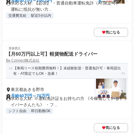
月給50万円～100万円
求める人材: 【必須】 ・普通自動車運転免許（AT限定可） ・
運転に抵抗が無い方...
交通費支給
駅近5分以内
気になる
業務委託
【月60万円以上可】軽貨物配送ドライバー
Be Connect株式会社
【車両リース初期費用無料！】未経験歓迎・普通免許可・車両貸出
有・AT限定でもOK・急募！
東京都あきる野市
月給40万円～70万円
求める人材: ※運転免許証をお持ちの方 《今稼働しているドラ
イバーさんたち》 ・フ...
シフト自由
即日勤務OK
気になる