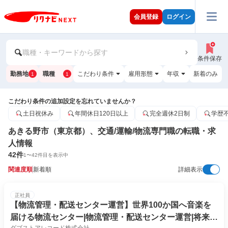
会員登録
ログイン
職種・キーワードから探す
条件保存
勤務地
職種
こだわり条件
雇用形態
年収
新着のみ
1
1
こだわり条件の追加設定を忘れていませんか？
土日祝休み
年間休日120日以上
完全週休2日制
学歴
あきる野市（東京都）、交通/運輸/物流専門職の転職・求
人情報
42
件
1
〜
42
件目を表示中
関連度順
新着順
詳細表示
正社員
【物流管理・配送センター運営】世界100か国へ音楽を
届ける物流センター|物流管理・配送センター運営|将来の