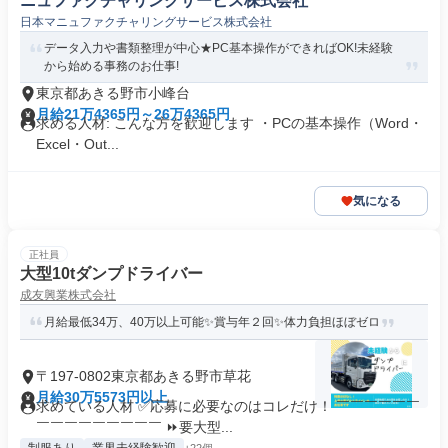
ニュファクチャリングサービス株式会社
日本マニュファクチャリングサービス株式会社
データ入力や書類整理が中心★PC基本操作ができればOK!未経験
から始める事務のお仕事!
東京都あきる野市小峰台
月給21万4365円～26万4365円
求める人材: こんな方を歓迎します ・PCの基本操作（Word・
Excel・Out...
気になる
正社員
大型10tダンプドライバー
成友興業株式会社
月給最低34万、40万以上可能✨賞与年２回✨体力負担ほぼゼロ
〒197-0802東京都あきる野市草花
月給30万5573円以上
求めている人材 ✅応募に必要なのはコレだけ！ ￣￣￣￣￣￣
￣￣￣￣￣￣￣￣￣ ⏩要大型...