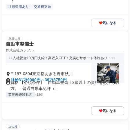
ト
社員登用あり
交通費支給
気になる
派遣社員
自動車整備士
株式会社カラフル
入社祝金10万円支給！高収入GET！充実なサポート体制あり！
〒197-0804東京都あきる野市秋川
月給31万9000円～39万8750円
資格 【必須条件】 - 自動車整備士2級以上の資格をお持ちの
方。 - 普通自動車免許（...
業界未経験歓迎
+13個
気になる
正社員