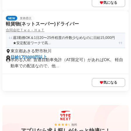
気になる
NEW
業務委託
軽貨物(ネットスーパー)ドライバー
合同会社Ｔｗｏ－ＨａＴ
週3勤務OK＆1日20〜25件程度の件数少なめなのに日給15,000円
★安定配送ワークで高...
東京都あきる野市秋川
日給1万5000円以上
求める人材: 普通自動車免許（AT限定可）があればOK。 軽自
動車での配送なので、他...
気になる
無料
アプリなら求人探しがもっと快適に！