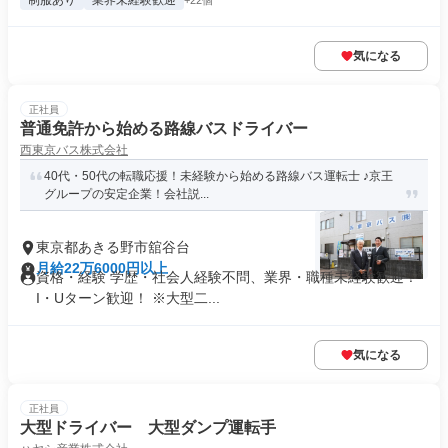
制服あり
業界未経験歓迎
+22個
気になる
正社員
普通免許から始める路線バスドライバー
西東京バス株式会社
40代・50代の転職応援！未経験から始める路線バス運転士 ♪京王
グループの安定企業！会社説...
東京都あきる野市舘谷台
月給22万6000円以上
資格・経験 学歴・社会人経験不問、業界・職種未経験歓迎！
I・Uターン歓迎！ ※大型二...
気になる
正社員
大型ドライバー 大型ダンプ運転手