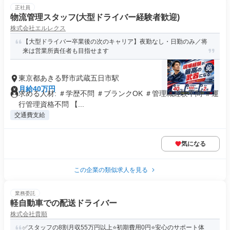
正社員
物流管理スタッフ(大型ドライバー経験者歓迎)
株式会社エルレクス
【大型ドライバー卒業後の次のキャリア】夜勤なし・日勤のみ／将
来は営業所責任者も目指せます
東京都あきる野市武蔵五日市駅
月給40万円
求める人材: ＃学歴不問 ＃ブランクOK ＃管理職経験不問 ＃運
行管理資格不問 【...
交通費支給
気になる
この企業の類似求人を見る
業務委託
軽自動車での配送ドライバー
株式会社貴順
✅スタッフの8割月収55万円以上⭐️初期費用0円⭐️安心のサポート体