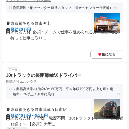
ダブストアレコード株式会社
センター長候補
物流管理・配送センター運営スタッフ（将来のセンター長候補）
東京都あきる野市渕上
月給30万円
求める人材: 必須 * チームで仕事を進められる方 * 改善意識を
持って仕事に取り...
気になる
正社員
10tトラックの長距離輸送ドライバー
株式会社エルレクス
＜業界高水準の月給40〜80万円！平均年収700万円以上も可＞定
着率90%以上！新車に乗れ...
東京都あきる野市武蔵五日市駅
月給40万円～80万円
求める人材: ＜学歴・職歴不問！10tトラックドライバー経験者
歓迎！＞ 【必須】大型...