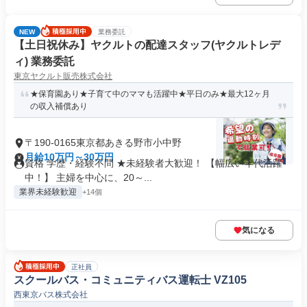
NEW
業務委託
【土日祝休み】ヤクルトの配達スタッフ(ヤクルトレデ
ィ) 業務委託
東京ヤクルト販売株式会社
★保育園あり★子育て中のママも活躍中★平日のみ★最大12ヶ月
の収入補償あり
〒190-0165東京都あきる野市小中野
月給10万円～30万円
資格 学歴・経験不問 ★未経験者大歓迎！ 【幅広い年代活躍
中！】 主婦を中心に、20～...
業界未経験歓迎
+14個
気になる
正社員
スクールバス・コミュニティバス運転士 VZ105
西東京バス株式会社