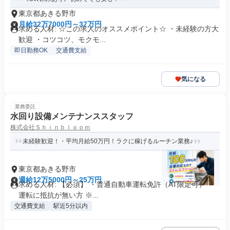
東京都あきる野市
月給32万7000円～37万円
求める人材: ☆この求人のオススメポイント☆ ・未経験の方大
歓迎 ・コツコツ、モクモ...
即日勤務OK
交通費支給
気になる
業務委託
水回り設備メンテナンススタッフ
株式会社Ｓｈｉｎｂｌｏｏｍ
未経験歓迎！・平均月給50万円！ラクに稼げるルーチン業務♪
東京都あきる野市
週給12万5000円～25万円
求める人材: 【必須】 ・普通自動車運転免許（AT限定可） ・
運転に抵抗が無い方 ※...
交通費支給
駅近5分以内