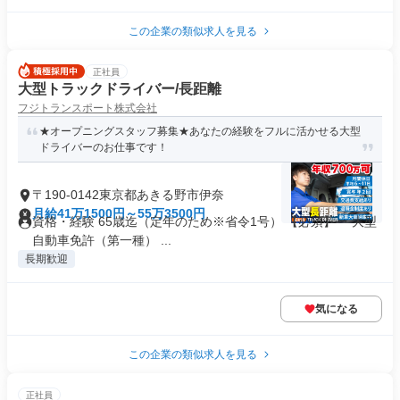
この企業の類似求人を見る
正社員
大型トラックドライバー/長距離
フジトランスポート株式会社
★オープニングスタッフ募集★あなたの経験をフルに活かせる大型
ドライバーのお仕事です！
〒190-0142東京都あきる野市伊奈
月給41万1500円～55万3500円
資格・経験 65歳迄（定年のため※省令1号） 【必須】 ・大型
自動車免許（第一種） ...
長期歓迎
気になる
この企業の類似求人を見る
正社員