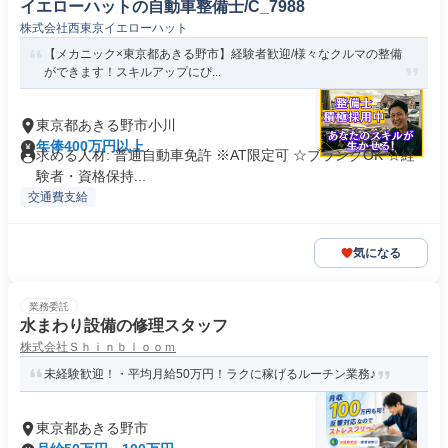
イエローハットの自動車整備士/C_7988
株式会社西東京イエローハット
【メカニック×東京都あきる野市】経験者歓迎/様々なクルマの整備
ができます！スキルアップにぴ...
東京都あきる野市小川
年俸400万円以上
求める人材: 普通自動車免許 ※AT限定可 ☆ブランクOK ☆経
験者・資格保持...
交通費支給
気になる
業務委託
水まわり設備の修理スタッフ
株式会社Ｓｈｉｎｂｌｏｏｍ
未経験歓迎！・平均月給50万円！ラクに稼げるルーチン業務♪
東京都あきる野市