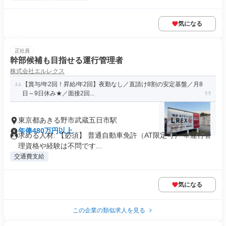
気になる
正社員
幹部候補も目指せる運行管理者
株式会社エルレクス
【賞与/年2回！昇給/年2回】夜勤なし／直請け8割の安定基盤／月8
日～9日休み★／面接2回...
東京都あきる野市武蔵五日市駅
年俸480万円以上
求める人材: 【必須】 普通自動車免許（AT限定可） ※運行管
理資格や経験は不問です...
交通費支給
気になる
この企業の類似求人を見る