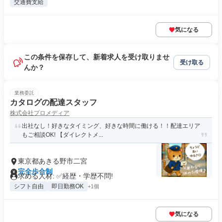
交通費支給
気になる
この条件を保存して、新着求人を受け取りませ
受け取る
んか？
業務委託
カタログの配達スタッフ
株式会社プロメディア
出社なし！好きなタイミング、好きな時間に働ける！！配達エリア
もご相談OK! 【ダイレクトメ...
東京都あきる野市二宮
完全歩合制
求める人材: ✅経歴・学歴不問!
シフト自由
即日勤務OK
+1個
気になる