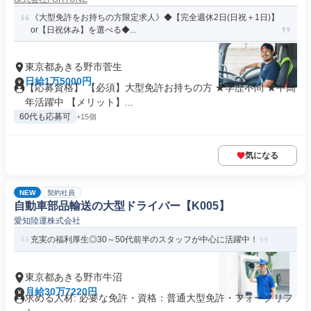
《大型免許をお持ちの方限定求人》◆【完全週休2日(日祝＋1日)】
or【日祝休み】を選べる◆...
東京都あきる野市菅生
日給1万5000円
【応募資格】 【必須】大型免許お持ちの方 ★学歴不問 ★中高
年活躍中 【メリット】...
60代も応募可
+15個
気になる
NEW
契約社員
自動車部品輸送の大型ドライバー【K005】
愛知陸運株式会社
充実の福利厚生◎30～50代前半のスタッフが中心に活躍中！
東京都あきる野市牛沼
月給30万7220円
求める人材: 必要な免許・資格：普通大型免許・フォークリフ