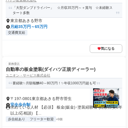
ハヤシ産業株式会社
「大型ダンプドライバー」 ☆月収35万円～＋賞与 ☆未経験ス
タート多数
東京都あきる野市
月給35万円～65万円
交通費支給
気になる
業務委託
自動車の板金塗装(ダイハツ正規ディーラー)
ユニオン・サービス株式会社
要経験✨月額報酬40～80万円！✨年収1000万円超も可
〒197-0801東京都あきる野市菅生
完全歩合制
求めている人材 【必須】 板金(鈑金)･塗装経験者 (経験目安5年
以上/応相談) 【...
歩合給あり
フリーター歓迎
+9個