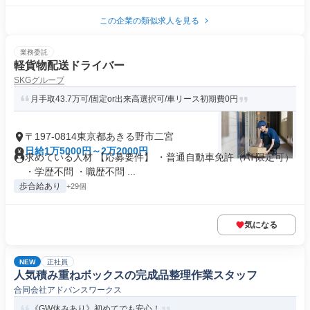
この企業の類似求人を見る
業務委託
軽貨物配送ドライバー
SKGグループ
月手取43.7万可/固定or出来高選択可/車リース初期費0円
〒197-0814東京都あきる野市二宮
日給1万5000円～2万2000円
求めている人材 【応募要件】 ・普通自動車免許（AT限定可）
・学歴不問 ・職歴不問 ...
歩合給あり
+29個
気になる
NEW
正社員
人気積み重ねボックスの完成品整理作業スタッフ
合同会社アドバンスワークス
《GW休みあり》初めてでも安心！