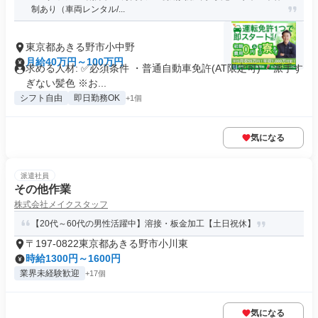
制あり（車両レンタル/...
東京都あきる野市小中野
月給40万円～100万円
求める人材: ✅️必須条件 ・普通自動車免許(AT限定可) ・派手す
ぎない髪色 ※お...
シフト自由
即日勤務OK
+1個
気になる
派遣社員
その他作業
株式会社メイクスタッフ
【20代～60代の男性活躍中】溶接・板金加工【土日祝休】
〒197-0822東京都あきる野市小川東
時給1300円～1600円
業界未経験歓迎
+17個
気になる