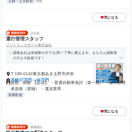
主婦・主夫歓迎
+8個
気になる
正社員
運行管理スタッフ
フジトランスポート株式会社
資格あれば未経験の方でもOK！丁寧に教えます。もちろん経験者
の方も大歓迎です！
〒190-0142東京都あきる野市伊奈
月給27万円～36万円
資格・経験 【必須】 ・普通自動車免許（第一種） ・運行管理
者資格（貨物） ・運送業界...
長期歓迎
気になる
業務委託