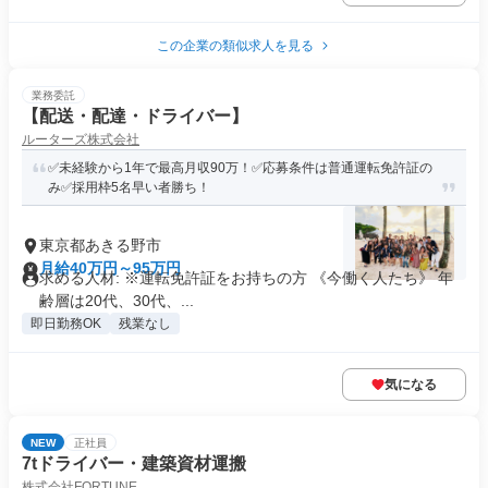
この企業の類似求人を見る
業務委託
【配送・配達・ドライバー】
ルーターズ株式会社
✅未経験から1年で最高月収90万！✅応募条件は普通運転免許証の
み✅採用枠5名早い者勝ち！
東京都あきる野市
月給40万円～95万円
求める人材: ※運転免許証をお持ちの方 《今働く人たち》 年
齢層は20代、30代、...
即日勤務OK
残業なし
気になる
NEW
正社員
7tドライバー・建築資材運搬
株式会社FORTUNE