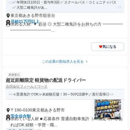
✅ 年間休日105日・賞与年3回 ✅ スクールバス・コミュニティバス
✅ 大型二種免許があ...
東京都あきる野市舘谷台
月給21万円以上
求める人材: ▼ 必須 ◎ 大型二種免許をお持ちの方 ━━━━━
━━━━━━━━━━...
気になる
この企業の類似求人を見る
業務委託
超近距離限定 軽貨物の配送ドライバー
合同会社フィールドワーク
≪普通免許でOK≫未経験応援！30～50代活躍中／直行直帰◎
〒190-0100東京都あきる野市
完全歩合制
求めている人材 ■ 応募条件 普通自動車免許（AT限定可）があ
ればOK 経験・学歴・職...