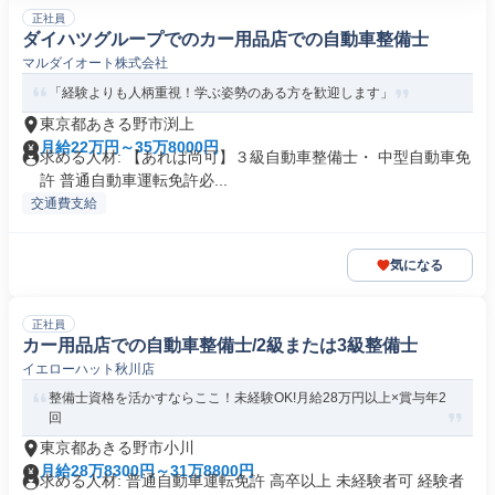
正社員
ダイハツグループでのカー用品店での自動車整備士
マルダイオート株式会社
「経験よりも人柄重視！学ぶ姿勢のある方を歓迎します」
東京都あきる野市渕上
月給22万円～35万8000円
求める人材: 【あれば尚可】３級自動車整備士・ 中型自動車免
許 普通自動車運転免許必...
交通費支給
気になる
正社員
カー用品店での自動車整備士/2級または3級整備士
イエローハット秋川店
整備士資格を活かすならここ！未経験OK!月給28万円以上×賞与年2
回
東京都あきる野市小川
月給28万8300円～31万8800円
求める人材: 普通自動車運転免許 高卒以上 未経験者可 経験者