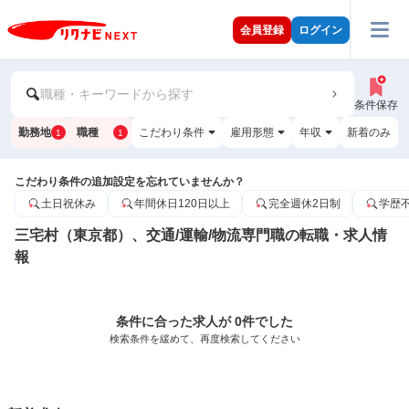
会員登録
ログイン
職種・キーワードから探す
条件保存
勤務地
職種
こだわり条件
雇用形態
年収
新着のみ
1
1
こだわり条件の追加設定を忘れていませんか？
土日祝休み
年間休日120日以上
完全週休2日制
学歴
三宅村（東京都）、交通/運輸/物流専門職の転職・求人情
報
条件に合った求人が 0件でした
検索条件を緩めて、再度検索してください