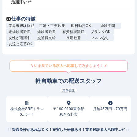
活躍中｡:+*
仕事の特徴
業界未経験歓迎
主婦・主夫歓迎
即日勤務OK
経験不問
未経験者歓迎
経験者歓迎
有資格者歓迎
ブランクOK
女性が活躍中
交通費支給
長期歓迎
ノルマなし
友達と応募OK
いま見ている求人へ応募してみましょう！
軽自動車での配送スタッフ
業務委託
株式会社SREトラン
〒190-0100東京都
月給45万円～70万円
スポート
あきる野市
普通免許があればＯＫ！充実した研修あり！業界経験者大活躍中｡:+*