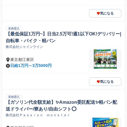
気になる
業務委託
【最低保証1万円~】日当2.5万可!週1以下OK!デリバリー|
自転車・バイク・軽バン
株式会社シャインライン
東京都江東区
日給1万円～3万5000円
気になる
業務委託
【ガソリン代全額支給】✨️Amazon委託配送✨️軽バン配
送ドライバー/寮あり/自由シフト⭕️
株式会社Ｐａｓｓｉｏｎ ｍｏｎｓｔｅｒ