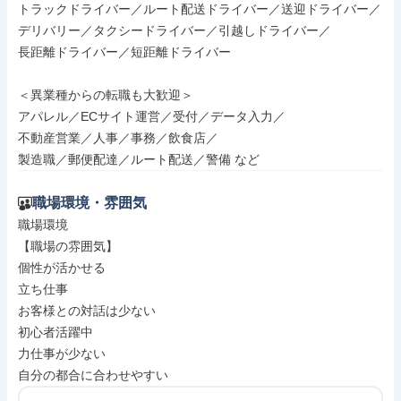
トラックドライバー／ルート配送ドライバー／送迎ドライバー／

デリバリー／タクシードライバー／引越しドライバー／

長距離ドライバー／短距離ドライバー

＜異業種からの転職も大歓迎＞

アパレル／ECサイト運営／受付／データ入力／

不動産営業／人事／事務／飲食店／

製造職／郵便配達／ルート配送／警備 など
職場環境・雰囲気
職場環境

【職場の雰囲気】

個性が活かせる

立ち仕事

お客様との対話は少ない

初心者活躍中

力仕事が少ない

自分の都合に合わせやすい