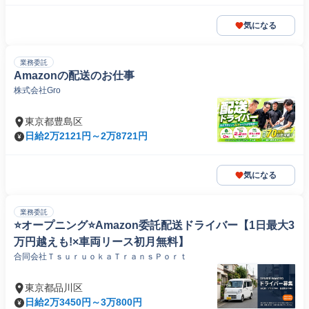
気になる
業務委託
Amazonの配送のお仕事
株式会社Gro
東京都豊島区
日給2万2121円～2万8721円
気になる
業務委託
⭐️オープニング⭐️Amazon委託配送ドライバー【1日最大3
万円越えも!×車両リース初月無料】
合同会社ＴｓｕｒｕｏｋａＴｒａｎｓＰｏｒｔ
東京都品川区
日給2万3450円～3万800円