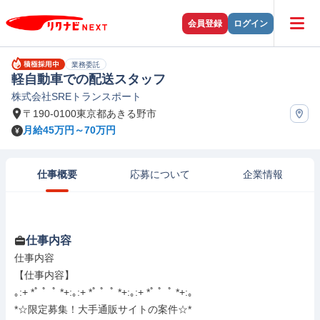
会員登録
ログイン
業務委託
軽自動車での配送スタッフ
株式会社SREトランスポート
〒190-0100東京都あきる野市
月給45万円～70万円
仕事概要
応募について
企業情報
仕事内容
仕事内容

【仕事内容】

｡:+ *ﾟ ゜ﾟ *+:｡:+ *ﾟ ゜ﾟ *+:｡:+ *ﾟ ゜ﾟ *+:｡

*☆限定募集！大手通販サイトの案件☆*
