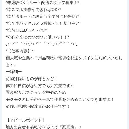
*未経験OK！ルート配送スタッフ募集！*

*◎スマホ操作ができればOK♪*

*◎配送ルートの設定も全てAIにお任せ♪*

*◎全車バックカメラ搭載・間仕切り有♪*

*◎荷台LEDライト付♪*

*安心安全にのびのびと働ける！！*

｡:+ *ﾟ ゜ﾟ *+:｡:+ *ﾟ ゜ﾟ *+:｡:+ *ﾟ ゜ﾟ *+:｡

*【仕事内容】*

個人宅や企業へ日用品荷物の軽貨物配送をメインにお願いいたし
ます。

ー詳細ー

荷物は軽いものがほとんど！

体力に自信がない方でも大丈夫です♪

置き配＆ポスティング中心のため

モクモクと自分のペースで作業を進めることができますよ！

※佐川急便の配達員のお仕事です！

【アピールポイント】

地方出身者も挑戦できるよう『寮完備』！
