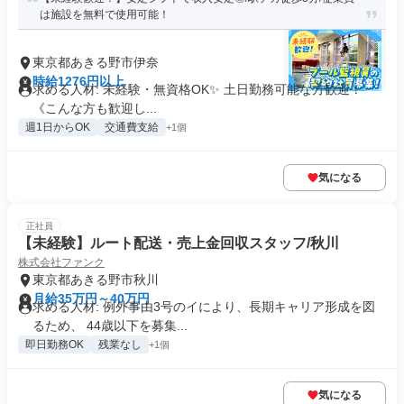
は施設を無料で使用可能！
東京都あきる野市伊奈
時給1276円以上
求める人材: 未経験・無資格OK✨️ ​土日勤務可能な方歓迎！
《こんな方も歓迎し...
週1日からOK
交通費支給
+1個
気になる
正社員
【未経験】ルート配送・売上金回収スタッフ/秋川
株式会社ファンク
東京都あきる野市秋川
月給35万円～40万円
求める人材: 例外事由3号のイにより、長期キャリア形成を図
るため、 44歳以下を募集...
即日勤務OK
残業なし
+1個
気になる