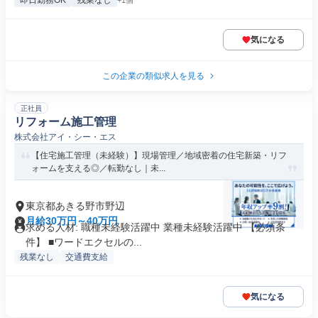
即日勤務OK
残業なし
+1個
気になる
この企業の類似求人を見る
正社員
リフォーム施工管理
株式会社アイ・シー・エス
【住宅施工管理（未経験）】現場管理／地域密着の住宅新築・リフ
ォームを支える◎／転勤なし｜未...
東京都あきる野市野辺
月給30万円～40万円
求める人材: 職種未経験活躍中 業種未経験活躍中 【必須条
件】 ■ワードエクセルの...
残業なし
交通費支給
気になる