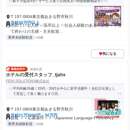
駅チカ徒歩4分✨サービス業で日祝休み✨時短勤務相談可✨
〒197-0804東京都あきる野市秋川
月給30万円以上
求めている人材 ✅高卒以上 ✨社会人経験のある方歓迎 ✨子育
て終わりの主婦・主夫歓迎...
業界未経験歓迎
+18個
気になる
派遣社員
ホテルの受付スタッフ_tjahs
FIDIA SOLUTIONS株式会社
平均年齢26歳！20代・30代を中心に若手活躍中！当社正社員とし
て安定して長く働けます◎完...
〒197-0804東京都あきる野市秋川
月給21万5000円～30万円
資格 ＜＜応募条件＞＞ *Japanese Language Proficiency ...
業界未経験歓迎
+32個