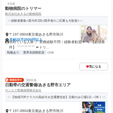
正社員
動物病院のトリマー
株式会社あきるの動物病院
経験者募集⭐賞与年2回⭐既卒者のご応募も大歓迎⭐
〒197-0804東京都あきる野市秋川
月給25万2500円以上
求めている人材 ／ 実務経験不問！経験者歓迎！ ＼ 【必須条
件】 ￣￣￣￣￣ ⏩トリ...
制服あり
業界未経験歓迎
+20個
気になる
契約社員
日勤帯の交通警備/あきる野市エリア
サンエス警備保障株式会社
【地域TOPクラスの高給与＆交通費支給】日勤のみ◎週1日～OK！
〒197-0804東京都あきる野市秋川