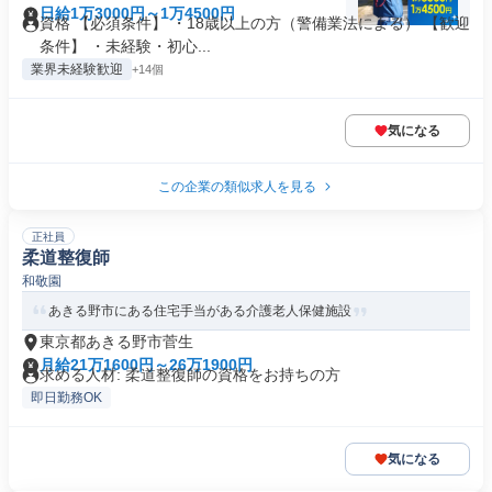
日給1万3000円～1万4500円
資格 【必須条件】 ・18歳以上の方（警備業法による） 【歓迎
条件】 ・未経験・初心...
業界未経験歓迎
+14個
気になる
この企業の類似求人を見る
正社員
柔道整復師
和敬園
あきる野市にある住宅手当がある介護老人保健施設
東京都あきる野市菅生
月給21万1600円～26万1900円
求める人材: 柔道整復師の資格をお持ちの方
即日勤務OK
気になる