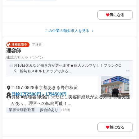
気になる
この企業の類似求人を見る
正社員
理容師
株式会社カットツイン
月10日休みなど働き方が選べます★個人ノルマなし！ブランクO
K！給与もスキルもアップできる...
〒197-0828東京都あきる野市秋留
日給1万2500円～1万4500円
資格 ■要理容師免許 ※ただし美容師経験がある方は 資格支援
があり、理容への転向可能！...
業界未経験歓迎
歩合給あり
+16個
気になる