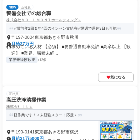
NEW
正社員
警備会社での総合職
株式会社ＶＯＬＬＭＯＮＴホールディングス
✅賞与年2回＆年4回のインセン支給有✅隔週で週休3日も可能
〒197-0804東京都あきる野市秋川
月給37万円
求めている人材 【必須】 ■要普通自動車免許 ■高卒以上 【歓
迎】 ■業界、職種未経...
業界未経験歓迎
+12個
気になる
正社員
高圧洗浄清掃作業
株式会社ｉｔｓ
軽作業です！＜未経験スタート応援＞
〒190-0141東京都あきる野市横沢
月給31万5000円