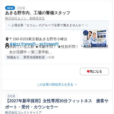
NEW
正社員
あきる野市内、工場の警備スタッフ
株式会社セノン 相模原支社
上場企業『セコム』のグループ企業で働きませんか！
〒190-0153東京都あきる野市小峰台
月給21万3000円～30万2000円
求めている人材 ★年齢不問！ ★性別不問！ ┗未経験入社の男
女が活躍中 ✅第二新卒歓...
制服あり
業界未経験歓迎
+22個
気になる
この企業の類似求人を見る
正社員
【2027年新卒採用】女性専用30分フィットネス 接客サ
ポート・受付・カウンセラー
株式会社コレクトキャリア