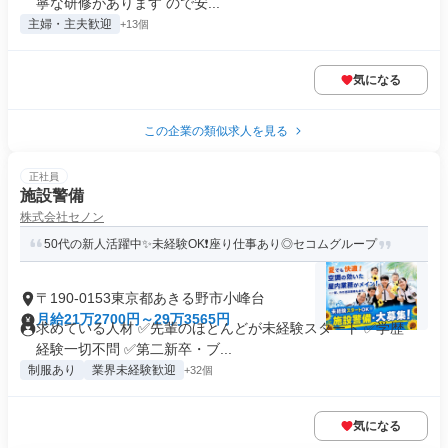
寧な研修があります ので安...
主婦・主夫歓迎
+13個
気になる
この企業の類似求人を見る
正社員
施設警備
株式会社セノン
50代の新人活躍中✨未経験OK❗座り仕事あり◎セコムグループ
〒190-0153東京都あきる野市小峰台
月給21万2700円～29万3565円
求めている人材 ✅先輩のほとんどが未経験スタート ✅学歴・
経験一切不問 ✅第二新卒・ブ...
制服あり
業界未経験歓迎
+32個
気になる