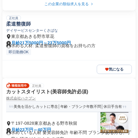
この企業の類似求人を見る
正社員
柔道整復師
デイサービスセンターくさばな
東京都あきる野市草花
月給21万5000円～23万5000円
求める人材: 柔道整復師の資格をお持ちの方
即日勤務OK
気になる
正社員
カットスタイリスト(美容師免許必須)
株式会社ハクブン
美免を活かしカットに専念│年齢・ブランク年数不問│休日手当有
〒197-0828東京都あきる野市秋留
月給23万円～40万円
求めている人材 要美容師免許 年齢不問 ブランクある方も、丁