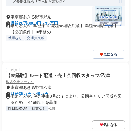
／長期休暇ありで休みも充実◎／...
東京都あきる野市野辺
月給20万6000円～35万円
求める人材: 学歴不問 職種未経験活躍中 業種未経験活躍中
【必須条件】 ■事務の...
残業なし
交通費支給
気になる
正社員
【未経験】ルート配送・売上金回収スタッフ/乙津
株式会社ファンク
東京都あきる野市乙津
月給35万円～40万円
求める人材: 例外事由3号のイにより、長期キャリア形成を図
るため、 44歳以下を募集...
即日勤務OK
残業なし
+1個
気になる