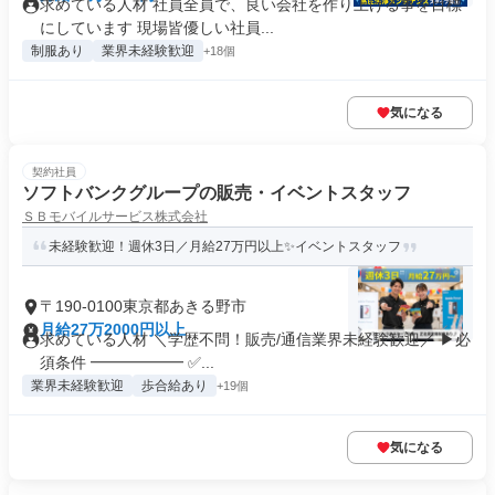
求めている人材 社員全員で、良い会社を作り上げる事を目標
にしています 現場皆優しい社員...
制服あり
業界未経験歓迎
+18個
気になる
契約社員
ソフトバンクグループの販売・イベントスタッフ
ＳＢモバイルサービス株式会社
未経験歓迎！週休3日／月給27万円以上✨イベントスタッフ
〒190-0100東京都あきる野市
月給27万2000円以上
求めている人材 ＼学歴不問！販売/通信業界未経験歓迎／ ▶必
須条件 ━━━━━━ ✅...
業界未経験歓迎
歩合給あり
+19個
気になる