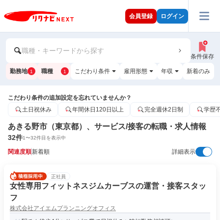
会員登録
ログイン
職種・キーワードから探す
条件保存
勤務地
職種
こだわり条件
雇用形態
年収
新着のみ
1
1
こだわり条件の追加設定を忘れていませんか？
土日祝休み
年間休日120日以上
完全週休2日制
学歴
あきる野市（東京都）、サービス/接客の転職・求人情報
32
件
1
〜
32
件目を表示中
関連度順
新着順
詳細表示
正社員
女性専用フィットネスジムカーブスの運営・接客スタッ
フ
株式会社アイエムプランニングオフィス