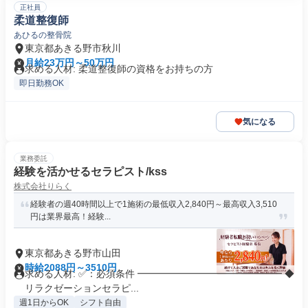
正社員
柔道整復師
あひるの整骨院
東京都あきる野市秋川
月給23万円～50万円
求める人材: 柔道整復師の資格をお持ちの方
即日勤務OK
気になる
業務委託
経験を活かせるセラピスト/kss
株式会社りらく
経験者の週40時間以上で1施術の最低収入2,840円～最高収入3,510
円は業界最高！経験...
東京都あきる野市山田
時給2088円～3510円
求める人材: ✅：必須条件 ━━━━━━━━━━━━━━━ ◆
リラクゼーションセラピ...
週1日からOK
シフト自由