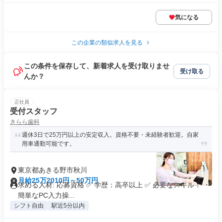
気になる
この企業の類似求人を見る
この条件を保存して、新着求人を受け取りませ
受け取る
んか？
正社員
受付スタッフ
きらら歯科
週休3日で25万円以上の安定収入。資格不要・未経験者歓迎。自家
用車通勤可能です。
東京都あきる野市秋川
月給25万2010円～50万円
求める人材: 応募資格 ✅ 学歴：高卒以上 ✅ 必要なスキル： ・
簡単なPC入力操...
シフト自由
駅近5分以内