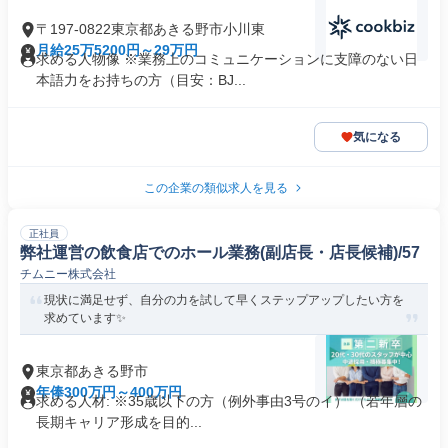
〒197-0822東京都あきる野市小川東
月給25万5200円～29万円
求める人物像 ※業務上のコミュニケーションに支障のない日
本語力をお持ちの方（目安：BJ...
気になる
この企業の類似求人を見る
正社員
弊社運営の飲食店でのホール業務(副店長・店長候補)/57
チムニー株式会社
現状に満足せず、自分の力を試して早くステップアップしたい方を
求めています✨
東京都あきる野市
年俸300万円～400万円
求める人材: ※35歳以下の方（例外事由3号のイ） （若年層の
長期キャリア形成を目的...