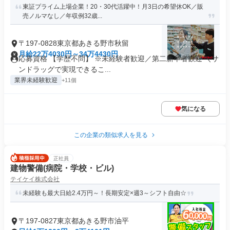
東証プライム上場企業！20・30代活躍中！月3日の希望休OK／販
売ノルマなし／年収例32歳...
〒197-0828東京都あきる野市秋留
月給22万4030円～34万4430円
応募資格 【学歴不問】 ※未経験者歓迎／第二新卒者歓迎 ＼サ
ンドラッグで実現できるこ...
業界未経験歓迎
+11個
気になる
この企業の類似求人を見る
正社員
建物警備(病院・学校・ビル)
テイケイ株式会社
未経験も最大日給2.4万円～！長期安定×週3～シフト自由☆
〒197-0827東京都あきる野市油平