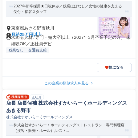
2027年新卒採用★日祝休み／残業ほぼなし／女性の健康を支える
受付・接客スタッフ
東京都あきる野市秋川
月給25万円以上
求める人材: 専門・短大卒以上（2027年3月卒業予定の方） 未
経験OK／正社員デビ...
残業なし
交通費支給
気になる
この企業の類似求人を見る
正社員
店長 店長候補 株式会社すかいらーくホールディングス
あきる野市
株式会社すかいらーくホールディングス
株式会社すかいらーくホールディングス｜レストラン・専門料理店
（接客・販売・ホール）,レスト...