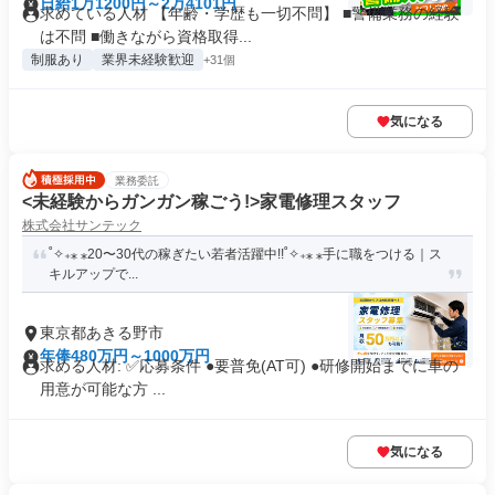
日給1万1200円～2万4101円
求めている人材 【年齢・学歴も一切不問】 ■警備業務の経験
は不問 ■働きながら資格取得...
制服あり
業界未経験歓迎
+31個
気になる
業務委託
<未経験からガンガン稼ごう!>家電修理スタッフ
株式会社サンテック
˚✧₊⁎ ⁎20〜30代の稼ぎたい若者活躍中!!˚✧₊⁎ ⁎手に職をつける｜ス
キルアップで...
東京都あきる野市
年俸480万円～1000万円
求める人材: ✅️応募条件 ●要普免(AT可) ●研修開始までに車の
用意が可能な方 ...
気になる