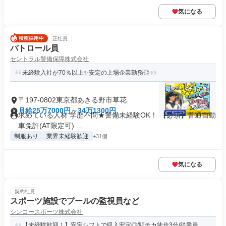
気になる
正社員
パトロール員
セントラル警備保障株式会社
未経験入社が70％以上✨安定の上場企業勤務◎
〒197-0802東京都あきる野市草花
月給25万7000円～34万1300円
求めている人材 学歴不問★警備未経験OK！ 【必須】普通自動
車免許(AT限定可) ...
制服あり
業界未経験歓迎
+31個
気になる
契約社員
スポーツ施設でプールの監視員など
シンコースポーツ株式会社
【未経験歓迎！】安定シフトで収入安定◎/駅チカ徒歩3分/従業員