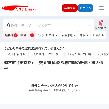
会員登録
ログイン
職種・キーワードから探す
条件保存
勤務地
職種
こだわり条件
雇用形態
年収
新着のみ
1
1
こだわり条件の追加設定を忘れていませんか？
土日祝休み
年間休日120日以上
完全週休2日制
学歴
調布市（東京都）、交通/運輸/物流専門職の転職・求人情
報
条件に合った求人が 0件でした
検索条件を緩めて、再度検索してください