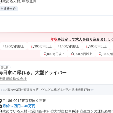
求める人材: 中型免許
交通費支給
年収
を設定して求人を絞り込みましょ
200万円以上
300万円以上
400万円以上
500万円以上
800万円以上
900万円以上
1000
正社員
毎日家に帰れる。大型ドライバー
飯盛運輸株式会社
✅賞与年3回✅頑張り次第でどんどん稼げる✅平均退社時間17時
〒186-0012東京都国立市泉
月給32万円～40万円
求めている人材 ≪必須条件≫ ◎大型自動車免許 ◎生コンの運転経験(年