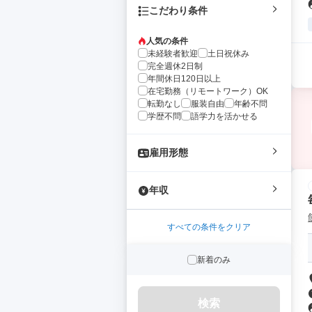
こだわり条件
人気の条件
未経験者歓迎
土日祝休み
完全週休2日制
年間休日120日以上
在宅勤務（リモートワーク）OK
転勤なし
服装自由
年齢不問
学歴不問
語学力を活かせる
雇用形態
年収
すべての条件をクリア
新着のみ
検索