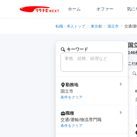
ホーム
オファー
気に
転職・求人トップ
/
東京都
/
国立市
/
交通/
国
キーワード
146
こだ
勤務地
国立市
条件をクリア
職種
交通/運輸/物流専門職
条件をクリア