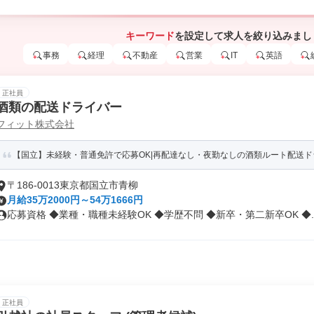
キーワード
を設定して求人を絞り込みまし
事務
経理
不動産
営業
IT
英語
正社員
酒類の配送ドライバー
フィット株式会社
【国立】未経験・普通免許で応募OK|再配達なし・夜勤なしの酒類ルート配送ド
〒186-0013東京都国立市青柳
月給35万2000円～54万1666円
応募資格 ◆業種・職種未経験OK ◆学歴不問 ◆新卒・第二新卒OK ◆..
正社員