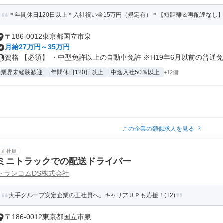
＊年間休日120日以上＊入社祝い金15万円（規定有）＊【短距離＆再配達なし
〒186-0012東京都国立市泉
月給27万円～35万円
資格 【必須】 ・中型免許以上の自動車免許 ※H19年6月以前の普通免.
業界未経験歓迎
年間休日120日以上
中途入社50％以上
+12個
この企業の類似求人を見る
正社員
ミニトラックでの配送ドライバー
トランコムDS株式会社
大手グループ安定企業の正社員へ。キャリアＵＰも応援！(T2)
〒186-0012東京都国立市泉