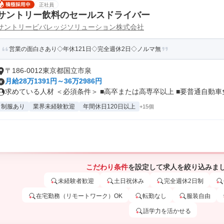
正社員
サントリー飲料のセールスドライバー
サントリービバレッジソリューション株式会社
営業の面白さあり◇年休121日◇完全週休2日◇ノルマ無
〒186-0012東京都国立市泉
月給28万1391円～36万2986円
求めている人材 ＜必須条件＞ ■高卒または高専卒以上 ■要普通自動車免.
制服あり
業界未経験歓迎
年間休日120日以上
+15個
こだわり条件
を設定して求人を絞り込みま
未経験者歓迎
土日祝休み
完全週休2日制
在宅勤務（リモートワーク）OK
転勤なし
服装自由
語学力を活かせる