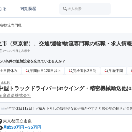
なる
閲覧履歴
求人検索
運輸/物流専門職
立市（東京都）、交通/運輸/物流専門職の転職・求人情報
件
1
〜
100
件目を表示中
わり条件の追加設定を忘れていませんか？
土日祝休み
年間休日120日以上
完全週休2日制
学歴不問
正社員
中型トラックドライバー(3tウイング・精密機械輸送他)0
多摩運送株式会社
✅年間休日112日！✅積み下ろしの負担少なめ✅働きやすさと居心地の良さが自
東京都国立市泉
月給30万円～35万円