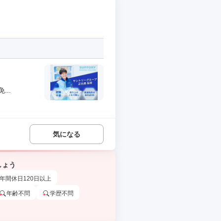
..
気になる
しょう
年間休日120日以上
年齢不問
学歴不問