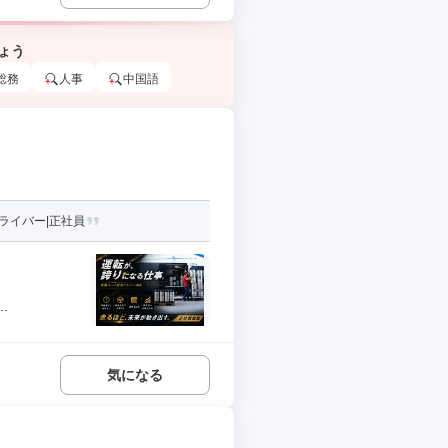
ょう
総務
人事
中国語
ライバー|正社員
.
気になる