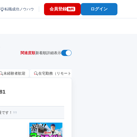
会員登録
ログイン
転職成功ノウハウ
無料
関連度順
新着順
詳細表示
未経験者歓迎
在宅勤務（リモートワーク）OK
家賃補助・住宅手当
81
慢です！