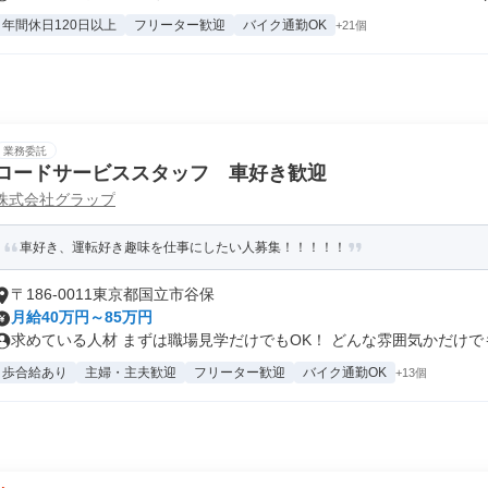
年間休日120日以上
フリーター歓迎
バイク通勤OK
+21個
業務委託
ロードサービススタッフ 車好き歓迎
株式会社グラップ
車好き、運転好き趣味を仕事にしたい人募集！！！！！
〒186-0011東京都国立市谷保
月給40万円～85万円
求めている人材 まずは職場見学だけでもOK！ どんな雰囲気かだけでも覗
歩合給あり
主婦・主夫歓迎
フリーター歓迎
バイク通勤OK
+13個