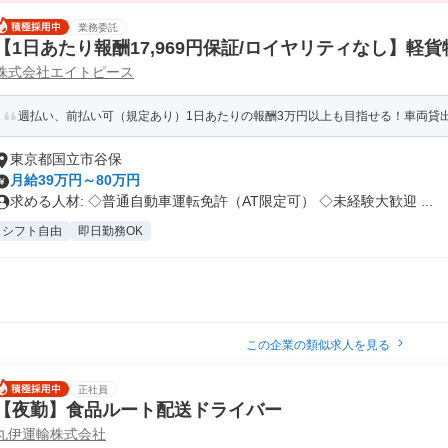
業務委託
【1日あたり報酬17,969円保証/ロイヤリティなし】軽
株式会社エイトピース
週払い、前払い可（規定あり）1日あたりの報酬3万円以上も目指せる！車両貸出O
東京都国立市谷保
月給39万円～80万円
求める人材: ◇普通自動車運転免許（AT限定可） ◇未経験大歓迎 ...
シフト自由
即日勤務OK
この企業の類似求人を見る
正社員
【夜勤】食品ルート配送ドライバー
丸伊運輸株式会社