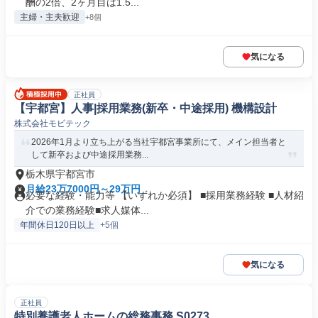
酬の2倍、2ヶ月目は1.5...
主婦・主夫歓迎
+8個
気になる
正社員
【宇都宮】人事|採用業務(新卒・中途採用) 機構設計
株式会社モビテック
2026年1月より立ち上がる当社宇都宮事業所にて、メイン担当者と
して新卒および中途採用業務...
栃木県宇都宮市
月給23万7000円～29万円
必要な経験・能力等 【いずれか必須】 ■採用業務経験 ■人材紹
介での業務経験■求人媒体...
年間休日120日以上
+5個
気になる
正社員
特別養護老人ホームの総務事務 S0273