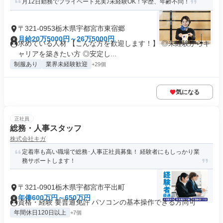
月12日勤務でプライベート充実♪未経験OK！学歴、年齢不問！
〒321-0953栃木県宇都宮市東宿郷
月給20万5000円～26万5000円
求めている人材 【こんな方を歓迎します！】 ◎未経験からキ
ャリアを築きたい方 ◎安定し...
制服あり
業界未経験歓迎
+29個
気になる
正社員
総務・人事スタッフ
株式会社キガ
定着率も高い職場で総務･人事正社員募集！ 経験者にもしっかり業
務サポートします！
〒321-0901栃木県宇都宮市平出町
年俸600万円～650万円
資格・経験 要普通免許 パソコンの基本操作できる方尚可
年間休日120日以上
+7個