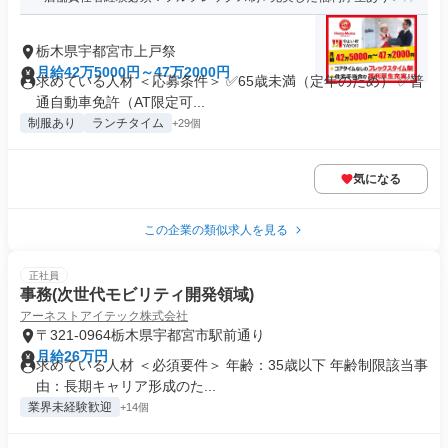
栃木県宇都宮市上戸祭
月給42万5000円～47万2000円
求めている人材 ＜応募条件＞ ✅65歳未満（定年のため） ✅普
通自動車免許（AT限定可...
制服あり
ランチタイム
+29個
気になる
この企業の類似求人を見る
正社員
事務(次世代モビリティ開発領域)
アーネストアイテック株式会社
〒321-0964栃木県宇都宮市駅前通り
月給26万円
求めている人材 ＜必須要件＞ 年齢：35歳以下 年齢制限該当事
由：長期キャリア形成のた...
業界未経験歓迎
+14個