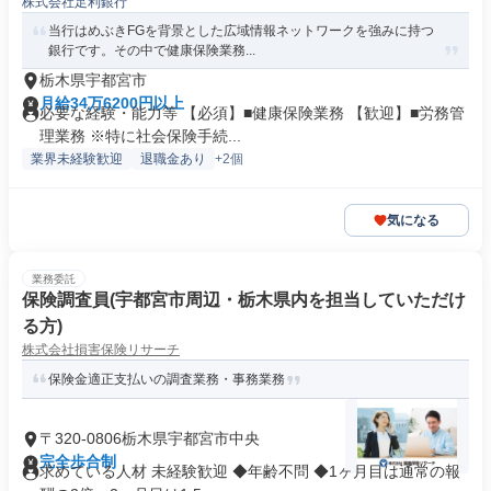
株式会社足利銀行
当行はめぶきFGを背景とした広域情報ネットワークを強みに持つ
銀行です。その中で健康保険業務...
栃木県宇都宮市
月給34万6200円以上
必要な経験・能力等 【必須】■健康保険業務 【歓迎】■労務管
理業務 ※特に社会保険手続...
業界未経験歓迎
退職金あり
+2個
気になる
業務委託
保険調査員(宇都宮市周辺・栃木県内を担当していただけ
る方)
株式会社損害保険リサーチ
保険金適正支払いの調査業務・事務業務
〒320-0806栃木県宇都宮市中央
完全歩合制
求めている人材 未経験歓迎 ◆年齢不問 ◆1ヶ月目は通常の報