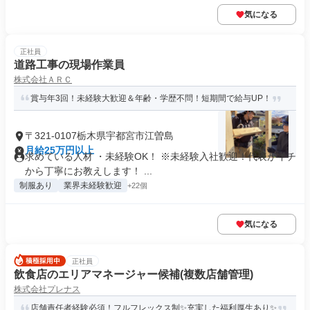
気になる
正社員
道路工事の現場作業員
株式会社ＡＲＣ
賞与年3回！未経験大歓迎＆年齢・学歴不問！短期間で給与UP！
〒321-0107栃木県宇都宮市江曽島
月給25万円以上
求めている人材 ・未経験OK！ ※未経験入社歓迎！代表がイチ
から丁寧にお教えします！ ...
制服あり
業界未経験歓迎
+22個
気になる
正社員
飲食店のエリアマネージャー候補(複数店舗管理)
株式会社プレナス
店舗責任者経験必須！フルフレックス制✨充実した福利厚生あり✨