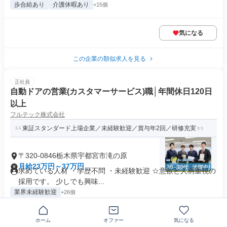
歩合給あり
介護休暇あり
+15個
気になる
この企業の類似求人を見る
正社員
自動ドアの営業(カスタマーサービス)職│年間休日120日
以上
フルテック株式会社
東証スタンダード上場企業／未経験歓迎／賞与年2回／研修充実
〒320-0846栃木県宇都宮市滝の原
月給23万円～37万円
求めている人材 ・学歴不問 ・未経験歓迎 ☆意欲と人柄重視の
採用です。 少しでも興味...
業界未経験歓迎
+26個
気になる
ホーム
オファー
気になる