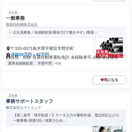
正社員
一般事務
興新特殊鋼株式会社
正社員募集／未経験歓迎/週休2日で働きやすい職場
〒320-0071栃木県宇都宮市野沢町
月給20万円～40万円
資格・経験 普通自動車運転免許 未経験者可､経験者は優遇
業界未経験歓迎
学歴不問
+8個
気になる
正社員
事務サポートスタッフ
株式会社エイジェック
【第二新卒・既卒歓迎！】データ入力や書類作成、電話対応などの
一般事務♪面接1回／残業少なめ...