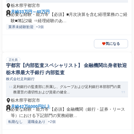
栃木県宇都宮市
月給33万円～40万円
必要な経験・能力等 【必須】■月次決算を含む経理業務のご経
験■簿記2級 ⇒経理経験のあ...
業界未経験歓迎
+3個
気になる
正社員
宇都宮【内部監査スペシャリスト】 金融機関出身者歓迎
栃木県最大手銀行 内部監査
株式会社足利銀行
足利銀行の監査部に所属し、グループおよび足利銀行本部部門の業
務運営の適切性および資産の健全...
栃木県宇都宮市
月給42万6000円以上
必要な経験・能力等 【必須】金融機関（銀行・証券・リース
等）における下記部門の実務経験...
転勤なし
退職金あり
+2個