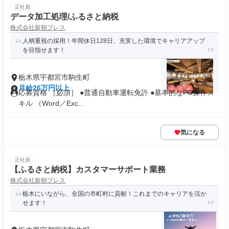
正社員
データ加工処理/ふるさと納税
株式会社新朝プレス
人柄重視の採用！年間休日128日、充実した環境でキャリアアップ
を目指せます！
栃木県宇都宮市駒生町
月給26万円以上
応募資格 ［必須］ ●普通自動車運転免許 ●基本的なPC操作ス
キル （Word／Exc...
気になる
正社員
【ふるさと納税】カスタマーサポート業務
株式会社新朝プレス
栃木にいながら、全国の市町村に貢献！これまでのキャリアを活か
せます！