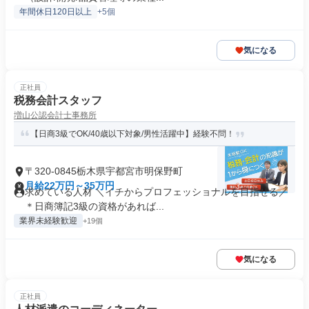
年間休日120日以上
+5個
気になる
正社員
税務会計スタッフ
増山公認会計士事務所
【日商3級でOK/40歳以下対象/男性活躍中】経験不問！
〒320-0845栃木県宇都宮市明保野町
月給22万円～35万円
求めている人材 ＼イチからプロフェッショナルを目指せる／
＊日商簿記3級の資格があれば...
業界未経験歓迎
+19個
気になる
正社員