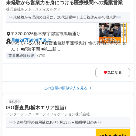
未経験から営業力を身につける医療機関への提案営業
株式会社ルフト・メディカルケア
未経験から理想の自分に。20代活躍中｜土日祝休み※40歳未満
〒320-0026栃木県宇都宮市馬場通り
月給24万6890円以上
求めている人材 ■要普通自動車運転免許 他の資格は求めませ
ん！ ■経験不問 ■第二新...
業界未経験歓迎
+17個
気になる
この企業の類似求人を見る
業務委託
ISO審査員(栃木エリア担当)
インターテック・サーティフィケーション株式会社
✨資格取得の費用補助あり✨月13万＋報酬/平日のみ