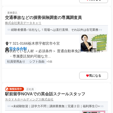
業務委託
交通事故などの損害保険調査の専属調査員
株式会社東京データキャリ
経験者優遇✅️出社なし！現場へは直行直帰、それ以外は在宅業務
〒321-0166栃木県宇都宮市今宮
完全歩合制
求めている人材 ＜必須条件＞ 普通自動車免許 ＜歓迎条件＞
・専属委託契約可能な方...
社員登用あり
シフト自由
+5個
気になる
正社員
駅前留学NOVAでの英会話スクールスタッフ
ＮＯＶＡホールディングス株式会社
⭐未経験歓迎｜語学力不問｜講師業務無｜完週２日｜福利厚生◎⭐