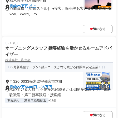
栃木県宇都宮市駒生町
月給25万円以上
応募資格 ［必須スキル］ ●接客、販売等お客さま対応業務 ●E
xcel、Word、Po...
気になる
正社員
オープニングスタッフ|接客経験を活かせるルームアドバ
イザー
株式会社三和住宅
9月新店舗オープン✨続々ニーズが増え続ける好調＆安定企業！
〒320-0033栃木県宇都宮市本町
月給22万5600円～35万円
求めている人材 ＼不動産未経験者が圧倒的多数派です／ 未経
験歓迎・第二新卒歓迎・接客経...
制服あり
業界未経験歓迎
+19個
気になる