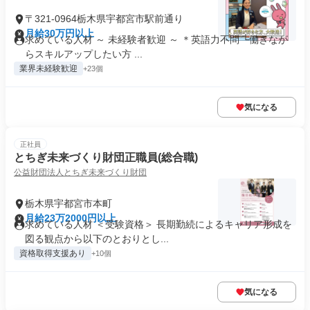
〒321-0964栃木県宇都宮市駅前通り
月給30万円以上
求めている人材 ～ 未経験者歓迎 ～ ＊英語力不問 └働きなが
らスキルアップしたい方 ...
業界未経験歓迎
+23個
気になる
正社員
とちぎ未来づくり財団正職員(総合職)
公益財団法人とちぎ未来づくり財団
栃木県宇都宮市本町
月給23万2000円以上
求めている人材 ＜受験資格＞ 長期勤続によるキャリア形成を
図る観点から以下のとおりとし...
資格取得支援あり
+10個
気になる