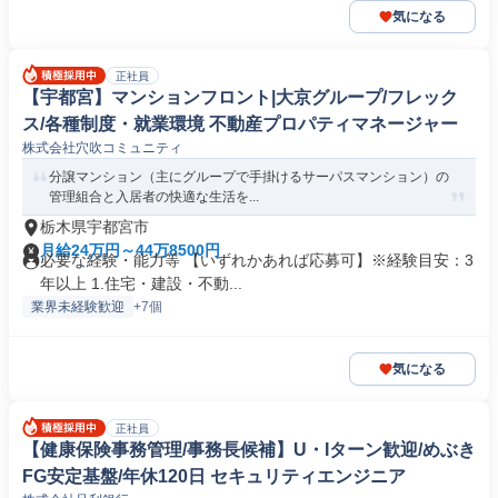
気になる
正社員
【宇都宮】マンションフロント|大京グループ/フレック
ス/各種制度・就業環境 不動産プロパティマネージャー
株式会社穴吹コミュニティ
分譲マンション（主にグループで手掛けるサーパスマンション）の
管理組合と入居者の快適な生活を...
栃木県宇都宮市
月給24万円～44万8500円
必要な経験・能力等 【いずれかあれば応募可】※経験目安：3
年以上 1.住宅・建設・不動...
業界未経験歓迎
+7個
気になる
正社員
【健康保険事務管理/事務長候補】U・Iターン歓迎/めぶき
FG安定基盤/年休120日 セキュリティエンジニア