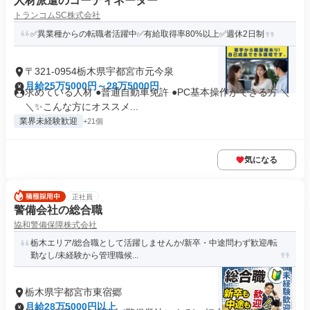
人材派遣のコーディネーター
トランコムSC株式会社
✅異業種からの転職者活躍中✅有給取得率80%以上✅週休2日制
〒321-0954栃木県宇都宮市元今泉
月給25万5000円～28万5000円
求めている人材 ●普通自動車免許 ●PC基本操作ができる方 ＼
＼✨こんな方にオススメ...
業界未経験歓迎
+21個
気になる
正社員
警備会社の総合職
協和警備保障株式会社
栃木エリア/総合職として活躍しませんか/新卒・中途問わず歓迎/転
勤なし/未経験から管理職候...
栃木県宇都宮市東宿郷
月給28万5000円以上