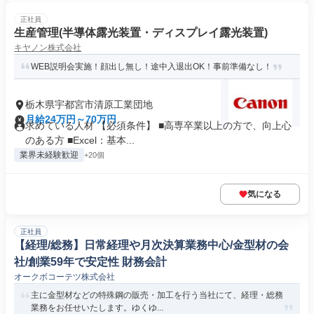
正社員
生産管理(半導体露光装置・ディスプレイ露光装置)
キヤノン株式会社
WEB説明会実施！顔出し無し！途中入退出OK！事前準備なし！
栃木県宇都宮市清原工業団地
月給24万円～70万円
求めている人材 【必須条件】 ■高専卒業以上の方で、向上心
のある方 ■Excel：基本...
業界未経験歓迎
+20個
気になる
正社員
【経理/総務】日常経理や月次決算業務中心/金型材の会
社/創業59年で安定性 財務会計
オークボコーテツ株式会社
主に金型材などの特殊鋼の販売・加工を行う当社にて、経理・総務
業務をお任せいたします。ゆくゆ...