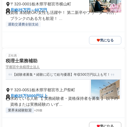
〒320-0001栃木県宇都宮市横山町
月給25万円～60万円
資格 未経験OK!女性も活躍中！ 第二新卒やフリーターの方、
ブランクのある方も歓迎！ ...
通勤交通費全額支給
気になる
正社員
税理士業務補助
宇都宮中央税理士法人
【経験者募集＊経験に応じて給与優遇】年収500万円以上も可！
〒320-0051栃木県宇都宮市上戸祭町
月給25万5000円以上
求めている人材 【 実務経験者・資格保持者を募集 】 以下の
資格または実務経験の いず...
業界未経験歓迎
+26個
気になる