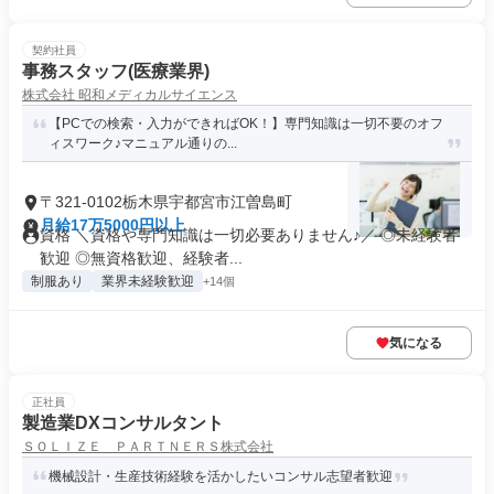
契約社員
事務スタッフ(医療業界)
株式会社 昭和メディカルサイエンス
【PCでの検索・入力ができればOK！】専門知識は一切不要のオフ
ィスワーク♪マニュアル通りの...
〒321-0102栃木県宇都宮市江曽島町
月給17万5000円以上
資格 ＼資格や専門知識は一切必要ありません♪／ ◎未経験者
歓迎 ◎無資格歓迎、経験者...
制服あり
業界未経験歓迎
+14個
気になる
正社員
製造業DXコンサルタント
ＳＯＬＩＺＥ ＰＡＲＴＮＥＲＳ株式会社
機械設計・生産技術経験を活かしたいコンサル志望者歓迎