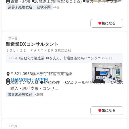
資格・経験 ■18歳以上(警備業法による) ■短大・専門卒以上
業界未経験歓迎
経験不問
+4個
気になる
正社員
製造業DXコンサルタント
ＳＯＬＩＺＥ ＰＡＲＴＮＥＲＳ株式会社
CAD自動化で製造業DXを支え、市場価値の高いエンジニアへ
〒321-0953栃木県宇都宮市東宿郷
月給30万円～45万円
求めている人材 ◆必須条件 ・CADツール開発経験者 ・CADの
導入・設計支援・コンサ...
業界未経験歓迎
+26個
気になる
正社員