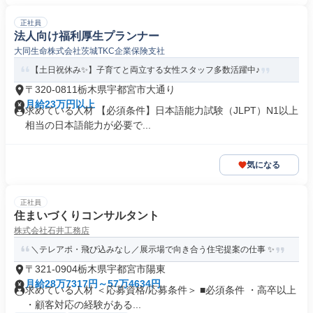
正社員
法人向け福利厚生プランナー
大同生命株式会社茨城TKC企業保険支社
【土日祝休み✨】子育てと両立する女性スタッフ多数活躍中♪
〒320-0811栃木県宇都宮市大通り
月給23万円以上
求めている人材 【必須条件】日本語能力試験（JLPT）N1以上
相当の日本語能力が必要で...
気になる
正社員
住まいづくりコンサルタント
株式会社石井工務店
＼テレアポ・飛び込みなし／展示場で向き合う住宅提案の仕事 ✨
〒321-0904栃木県宇都宮市陽東
月給28万7317円～57万4634円
求めている人材 ＜応募資格/応募条件＞ ■必須条件 ・高卒以上
・顧客対応の経験がある...