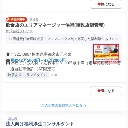
気になる
正社員
飲食店のエリアマネージャー候補(複数店舗管理)
株式会社プレナス
店舗責任者経験必須！フルフレックス制✨充実した福利厚生あり✨
〒321-0954栃木県宇都宮市元今泉
月給42万5000円～47万2000円
求めている人材 ＜応募条件＞ ✅65歳未満（定年のため） ✅普
通自動車免許（AT限定可...
制服あり
ランチタイム
+29個
気になる
この企業の類似求人を見る
正社員
法人向け福利厚生コンサルタント