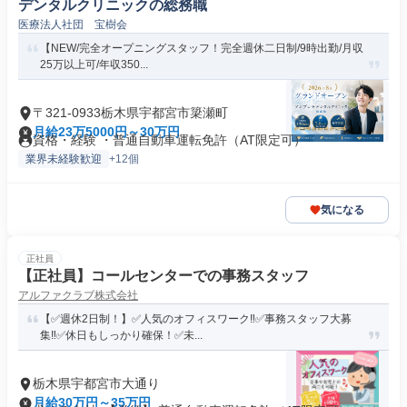
デンタルクリニックの総務職
医療法人社団 宝樹会
【NEW/完全オープニングスタッフ！完全週休二日制/9時出勤/月収
25万以上可/年収350...
〒321-0933栃木県宇都宮市簗瀬町
月給23万5000円～30万円
資格・経験 ・普通自動車運転免許（AT限定可）
業界未経験歓迎
+12個
気になる
正社員
【正社員】コールセンターでの事務スタッフ
アルファクラブ株式会社
【✅週休2日制！】✅人気のオフィスワーク‼✅事務スタッフ大募
集‼✅休日もしっかり確保！✅未...
栃木県宇都宮市大通り
月給30万円～35万円