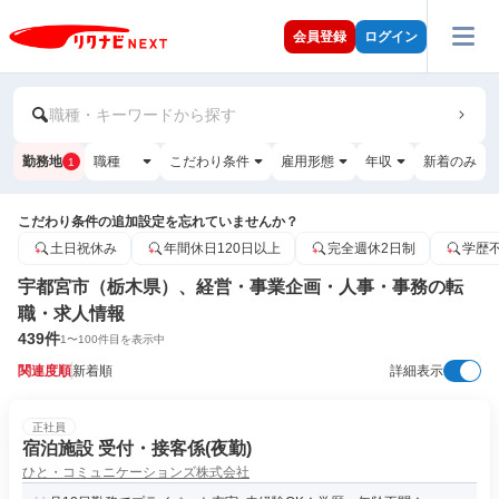
会員登録
ログイン
職種・キーワードから探す
勤務地
職種
こだわり条件
雇用形態
年収
新着のみ
1
こだわり条件の追加設定を忘れていませんか？
土日祝休み
年間休日120日以上
完全週休2日制
学歴
宇都宮市（栃木県）、経営・事業企画・人事・事務の転
職・求人情報
439
件
1
〜
100
件目を表示中
関連度順
新着順
詳細表示
正社員
宿泊施設 受付・接客係(夜勤)
ひと・コミュニケーションズ株式会社