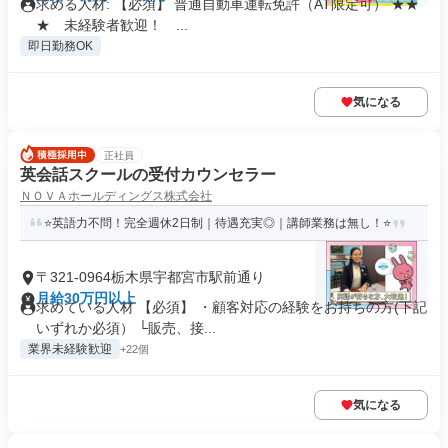
求める人材: 【必須】 普通自動車運転免許（AT限定可） ★★
★ 未経験者歓迎！ ...
即日勤務OK
気になる
正社員
英会話スクールの受付カウンセラー
ＮＯＶＡホールディングス株式会社
⭐英語力不問！完全週休2日制｜待遇充実◎｜講師業務は無し！⭐
〒321-0964栃木県宇都宮市駅前通り
月給30万円以上
求めている人材 【必須】 ・顧客対応の経験をお持ちの方(下記
いずれか必須） └販売、接...
業界未経験歓迎
+22個
気になる