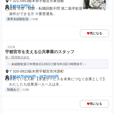
〒321-0953栃木県宇都宮市東宿郷
月給29万円以上
資格 学歴・経験・転職回数不問 第二新卒歓迎 ※PCの簡単な
操作ができる方 ※要普通免...
業界未経験歓迎
+15個
気になる
正社員
宇都宮市を支える公共事業のスタッフ
第一環境株式会社
未経験歓迎◎年間休日128日◎賞与年2回◎時間休可
〒320-0822栃木県宇都宮市河原町
月給20万4500円～28万4500円
求めている人材 【水道サービスを未来につなぐ企業として】
わたしたち従業員一人一人は水...
制服あり
+12個
気になる