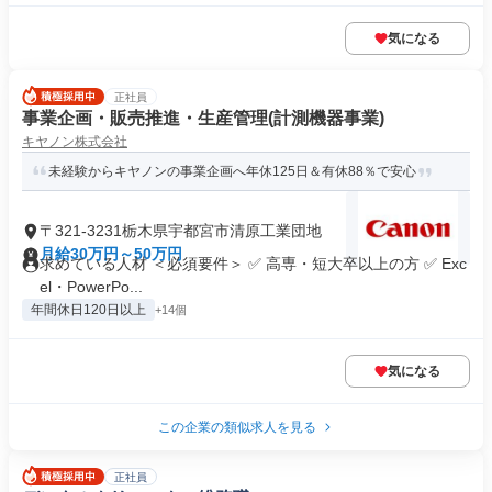
気になる
正社員
事業企画・販売推進・生産管理(計測機器事業)
キヤノン株式会社
未経験からキヤノンの事業企画へ年休125日＆有休88％で安心
〒321-3231栃木県宇都宮市清原工業団地
月給30万円～50万円
求めている人材 ＜必須要件＞ ✅ 高専・短大卒以上の方 ✅ Exc
el・PowerPo...
年間休日120日以上
+14個
気になる
この企業の類似求人を見る
正社員