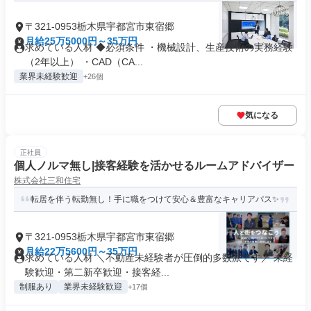
〒321-0953栃木県宇都宮市東宿郷
月給25万5000円～35万円
求めている人材 ◆必須条件 ・機械設計、生産技術の実務経験
（2年以上） ・CAD（CA...
業界未経験歓迎
+26個
気になる
正社員
個人ノルマ無し|接客経験を活かせるルームアドバイザー
株式会社三和住宅
転居を伴う転勤無し！手に職をつけて安心＆豊富なキャリアパス✨
〒321-0953栃木県宇都宮市東宿郷
月給22万5600円～35万円
求めている人材 ＼不動産未経験者が圧倒的多数派です／ 未経
験歓迎・第二新卒歓迎・接客経...
制服あり
業界未経験歓迎
+17個