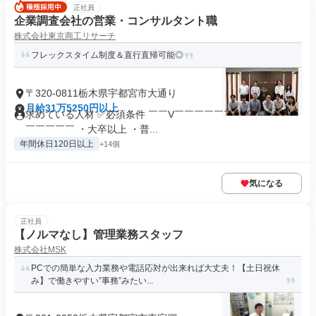
正社員
企業調査会社の営業・コンサルタント職
株式会社東京商工リサーチ
フレックスタイム制度＆直行直帰可能◎
〒320-0811栃木県宇都宮市大通り
月給31万5250円以上
求めている人材 ✅必須条件 ￣￣V￣￣￣￣￣￣￣￣￣￣￣￣
￣￣￣￣￣ ・大卒以上 ・普...
年間休日120日以上
+14個
気になる
正社員
【ノルマなし】管理業務スタッフ
株式会社MSK
PCでの簡単な入力業務や電話応対が出来れば大丈夫！【土日祝休
み】で働きやすい”事務”みたい...