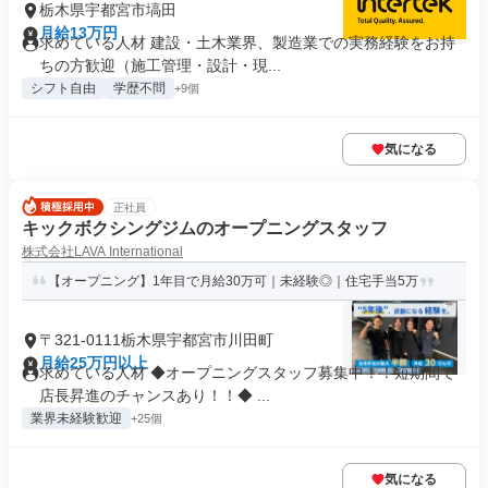
栃木県宇都宮市塙田
月給13万円
求めている人材 建設・土木業界、製造業での実務経験をお持
ちの方歓迎（施工管理・設計・現...
シフト自由
学歴不問
+9個
気になる
正社員
キックボクシングジムのオープニングスタッフ
株式会社LAVA International
【オープニング】1年目で月給30万可｜未経験◎｜住宅手当5万
〒321-0111栃木県宇都宮市川田町
月給25万円以上
求めている人材 ◆オープニングスタッフ募集中！！短期間で
店長昇進のチャンスあり！！◆ ...
業界未経験歓迎
+25個
気になる