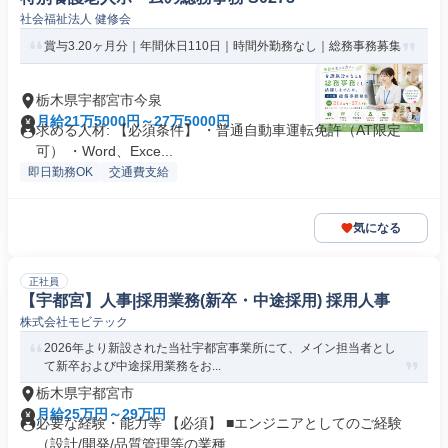
社会福祉法人 健修会
賞与3.20ヶ月分｜年間休日110日｜時間外勤務なし｜総務事務募集
栃木県宇都宮市今泉
月給21万5000円～27万5000円
求める人材: 【必須条件】 ・普通自動車運転免許（AT限定
可） ・Word、Exce...
即日勤務OK
交通費支給
気になる
正社員
【宇都宮】人事|採用業務(新卒・中途採用) 採用人事
株式会社モビテック
2026年より新設された当社宇都宮事業所にて、メイン担当者とし
て新卒および中途採用業務をお...
栃木県宇都宮市
月給25万円～29万円
必要な経験・能力等 【必須】 ■エンジニアとしてのご経験
（設計/開発/品質管理等の業種...