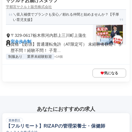
ヤクルトお届けスタッフ
宇都宮ヤクルト販売株式会社
＼収入補償でブランクも安心／頼れる仲間と始めませんか？【手厚
い育児支援】
〒329-0617栃木県河内郡上三川町上蒲生
完全歩合制
資格 【必須】普通運転免許（AT限定可） 未経験者歓迎！ 学
歴不問！経験不問！ 子育...
制服あり
業界未経験歓迎
+14個
気になる
あなたにおすすめの求人
業務委託
【フルリモート】RIZAPの管理栄養士・保健師