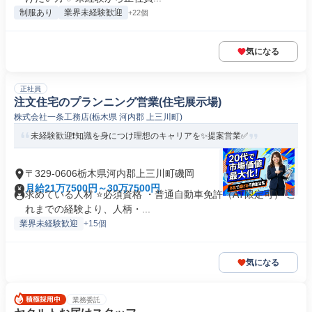
制服あり
業界未経験歓迎
+22個
気になる
正社員
注文住宅のプランニング営業(住宅展示場)
株式会社一条工務店(栃木県 河内郡 上三川町)
未経験歓迎❗️知識を身につけ理想のキャリアを✨️提案営業✅
〒329-0606栃木県河内郡上三川町磯岡
月給21万7500円～30万7500円
求めている人材 ⭐必須資格 ・普通自動車免許（AT限定可） こ
れまでの経験より、人柄・...
業界未経験歓迎
+15個
気になる
業務委託