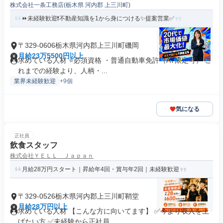
株式会社一条工務店(栃木県 河内郡 上三川町)
⏩️未経験歓迎❗️不動産知識を1から身につける✨️提案営業✅
〒329-0606栃木県河内郡上三川町磯岡
月給23万5500円以上
求めている人材 ⭐必須資格 ・普通自動車免許（AT限定可） こ
れまでの経験より、人柄・...
業界未経験歓迎
+9個
気になる
正社員
飲食スタッフ
株式会社ＹＥＬＬ Ｊａｐａｎ
月給28万円スタート｜昇給年4回・賞与年2回｜未経験歓迎
〒329-0526栃木県河内郡上三川町鞘堂
月給28万円以上
求めている人材 【こんな方に向いてます】 ✅今より収入を上
げたい方 ✅未経験から正社員...