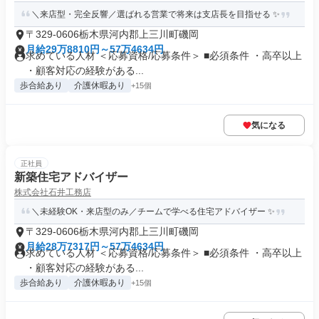
＼来店型・完全反響／選ばれる営業で将来は支店長を目指せる ✨
〒329-0606栃木県河内郡上三川町磯岡
月給29万8810円～57万4634円
求めている人材 ＜応募資格/応募条件＞ ■必須条件 ・高卒以上
・顧客対応の経験がある...
歩合給あり
介護休暇あり
+15個
気になる
正社員
新築住宅アドバイザー
株式会社石井工務店
＼未経験OK・来店型のみ／チームで学べる住宅アドバイザー ✨
〒329-0606栃木県河内郡上三川町磯岡
月給28万7317円～57万4634円
求めている人材 ＜応募資格/応募条件＞ ■必須条件 ・高卒以上
・顧客対応の経験がある...
歩合給あり
介護休暇あり
+15個