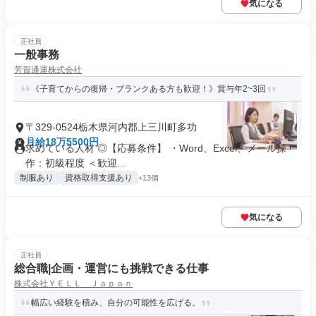
気になる
正社員
一般事務
芳賀通運株式会社
《子育てからの復帰・ブランクある方も歓迎！》賞与年2~3回
〒329-0524栃木県河内郡上三川町多功
月給18万5500円
求めている人材 ◎【応募条件】 ・Word、Excel、メール操
作：初級程度 ＜歓迎...
制服あり
資格取得支援あり
+13個
気になる
正社員
総合職|企画・運営にも挑戦できる仕事
株式会社ＹＥＬＬ Ｊａｐａｎ
幅広い経験を積み、自分の可能性を広げる。