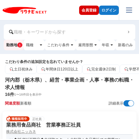
会員登録
ログイン
職種・キーワードから探す
勤務地
職種
こだわり条件
雇用形態
年収
新着のみ
1
こだわり条件の追加設定を忘れていませんか？
土日祝休み
年間休日120日以上
完全週休2日制
学歴
河内郡（栃木県）、経営・事業企画・人事・事務の転職・
求人情報
16
件
1
〜
16
件目を表示中
関連度順
新着順
詳細表示
正社員
業務用食品商社 営業事務正社員
株式会社ニッカネ