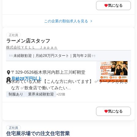
気になる
この企業の類似求人を見る
正社員
ラーメン店スタッフ
株式会社ＹＥＬＬ Ｊａｐａｎ
未経験歓迎｜月給28万円スタート｜賞与年２回
〒329-0526栃木県河内郡上三川町鞘堂
月給28万円以上
求めている人材 【こんな方に向いてます】 ✅ラーメンが好き
な方 ✅飲食店で働いてみたい...
制服あり
業界未経験歓迎
+22個
気になる
正社員
住宅展示場での注文住宅営業