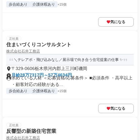
歩合給あり
介護休暇あり
+15個
気になる
正社員
住まいづくりコンサルタント
株式会社石井工務店
＼テレアポ・飛び込みなし／展示場で向き合う住宅提案の仕事 ✨
〒329-0606栃木県河内郡上三川町磯岡
月給28万7317円～57万4634円
求めている人材 ＜応募資格/応募条件＞ ■必須条件 ・高卒以上
・顧客対応の経験がある...
歩合給あり
介護休暇あり
+15個
気になる
正社員
反響型の新築住宅営業
株式会社石井工務店