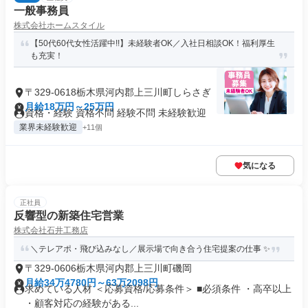
一般事務員
株式会社ホームスタイル
【50代60代女性活躍中!!】未経験者OK／入社日相談OK！福利厚生
も充実！
〒329-0618栃木県河内郡上三川町しらさぎ
月給18万円～25万円
資格・経験 資格不問 経験不問 未経験歓迎
業界未経験歓迎
+11個
気になる
正社員
反響型の新築住宅営業
株式会社石井工務店
＼テレアポ・飛び込みなし／展示場で向き合う住宅提案の仕事 ✨
〒329-0606栃木県河内郡上三川町磯岡
月給34万4780円～63万2098円
求めている人材 ＜応募資格/応募条件＞ ■必須条件 ・高卒以上
・顧客対応の経験がある...