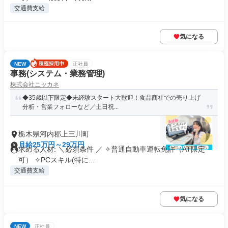
交通費支給
気になる
NEW
正社員
事務(システム・業務管理)
株式会社ニッカネ
◆35歳以下限定◆未経験スタート大歓迎！食品商社での売り上げ
分析・営業フォローなど／土日祝...
栃木県河内郡上三川町
月給25万円～29万円
求める人材: ＼必須条件 ／ ✧普通自動車運転免許（AT限定
可） ✧PCスキル(特に...
交通費支給
気になる
NEW
正社員