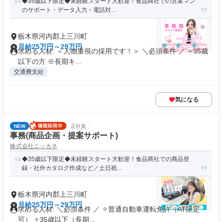
◆35歳以下限定◆未経験スタート大歓迎！食品商社での営業マン
のサポート・データ入力・電話対...
栃木県河内郡上三川町
月給25万円～29万円
求める人材: ＜人物重視の採用です！＞ ＼必須条件 ／ ✧35歳
以下の方 ※長期キ...
交通費支給
気になる
NEW
正社員
事務(商品企画・提案サポート)
株式会社ニッカネ
◆35歳以下限定◆未経験スタート大歓迎！食品商社での商品登
録・社外カタログ作成など／土日祝...
栃木県河内郡上三川町
月給25万円～29万円
求める人材: ＼必須条件 ／ ✧普通自動車運転免許（AT限定
可） ✧35歳以下（長期...