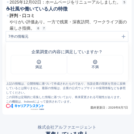
2025年12月02日：ホームページをリニューアルしました。
5
☕️社風や働いている人の特徴
評判・口コミ
やりがい評価あり。一方で残業・深夜訪問、ワークライフ面の
厳しさ指摘。
6
7
7
件の情報元
1
会社案内 | 株式会社アルファエージェント
2
会社案内 | 株式会社アルファエージェント
企業調査の内容に満足していますか？
3
ご掲載案内 | 株式会社アルファエージェント
4
indeed | HOME | 株式会社アルファエージェント
5
お知らせ | 株式会社アルファエージェント
6
https://jobtalk.jp/companies/56632
満足
不満
7
アルファエージェントの評判・口コミ - エン カイシャの評判
上記の情報は、公開情報に基づいて作成されたものであり、当該企業の現状を完全に反映
しているとは限りません。最新の情報は、企業の公式ウェブサイトや採用情報などを参照
してください。
この回答は定期的に収集した情報に基づいており、将来変更される可能性があります。
この機能は、Indeedによって提供されています。
最終更新日：
2026年8月7日
株式会社アルファエージェント