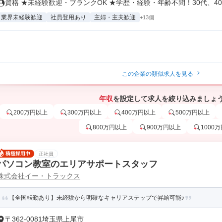
資格 ★未経験歓迎・ブランクOK ★学歴・経験・年齢不問！30代、40.
業界未経験歓迎
社員登用あり
主婦・主夫歓迎
+13個
この企業の類似求人を見る
年収
を設定して求人を絞り込みましょ
200万円以上
300万円以上
400万円以上
500万円以上
800万円以上
900万円以上
1000
正社員
パソコン教室のエリアサポートスタッフ
株式会社イー・トラックス
【全国転勤あり】未経験から明確なキャリアステップで昇給可能♪
〒362-0081埼玉県上尾市