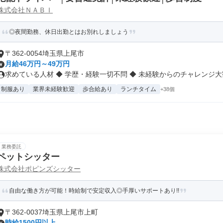
株式会社ＮＡＢＩ
◎夜間勤務、休日出勤とはお別れしましょう
〒362-0054埼玉県上尾市
月給46万円～49万円
求めている人材 ◆ 学歴・経験一切不問 ◆ 未経験からのチャレンジ大歓.
制服あり
業界未経験歓迎
歩合給あり
ランチタイム
+38個
業務委託
ペットシッター
株式会社ポピンズシッター
自由な働き方が可能！時給制で安定収入◎手厚いサポートあり!!
〒362-0037埼玉県上尾市上町
時給1500円以上