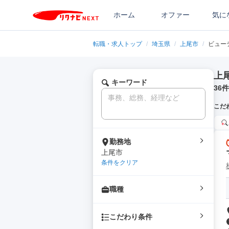
ホーム
オファー
気に
転職・求人トップ
/
埼玉県
/
上尾市
/
ビュー
上
キーワード
36
件
こだ
勤務地
上尾市
条件をクリア
職種
こだわり条件