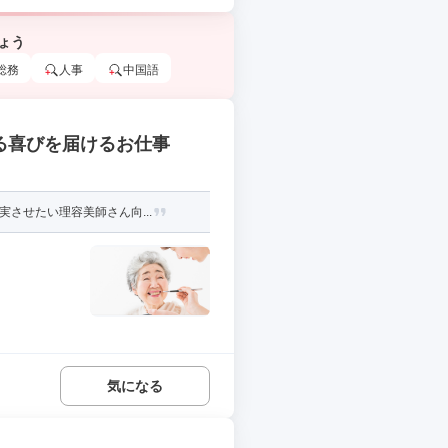
ょう
総務
人事
中国語
る喜びを届けるお仕事
させたい理容美師さん向...
気になる