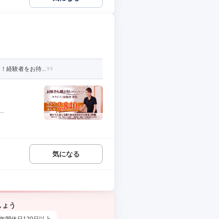
！経験者をお待...
.
気になる
しょう