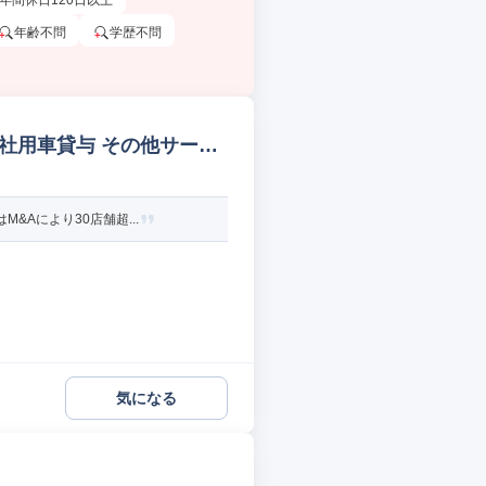
年間休日120日以上
年齢不問
学歴不問
/社用車貸与 その他サービ
Aにより30店舗超...
気になる