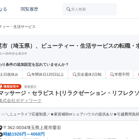
なる
閲覧履歴
求人検索
ティー・生活サービス
尾市（埼玉県）、ビューティー・生活サービスの転職・
1
〜
36
件目を表示中
わり条件の追加設定を忘れていませんか？
土日祝休み
年間休日120日以上
完全週休2日制
学歴不問
業務委託
マッサージ・セラピスト(リラクゼーション・リフレクソ
株式会社ボディワーク
＼ニューライフ応援制度／★家賃補助orシェアハウスの提供あり★引越費用負担
〒362-0034埼玉県上尾市愛宕
時給1926円～4068円