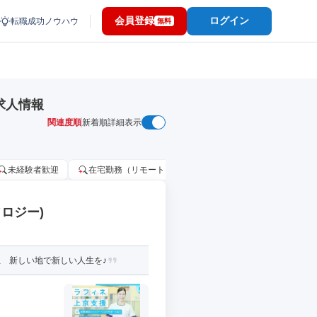
会員登録
ログイン
転職成功ノウハウ
無料
求人情報
関連度順
新着順
詳細表示
未経験者歓迎
在宅勤務（リモートワーク）OK
家賃補助・住宅手当
ロジー)
 新しい地で新しい人生を♪