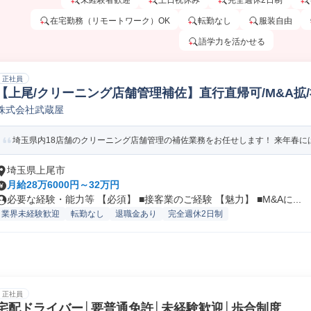
未経験者歓迎
土日祝休み
完全週休2日制
在宅勤務（リモートワーク）OK
転勤なし
服装自由
語学力を活かせる
正社員
【上尾/クリーニング店舗管理補佐】直行直帰可/M&A拡
株式会社武蔵屋
ス業
埼玉県内18店舗のクリーニング店舗管理の補佐業務をお任せします！ 来年春にはM&
埼玉県上尾市
月給28万6000円～32万円
必要な経験・能力等 【必須】 ■接客業のご経験 【魅力】 ■M&Aに...
業界未経験歓迎
転勤なし
退職金あり
完全週休2日制
正社員
宅配ドライバー│要普通免許│未経験歓迎│歩合制度