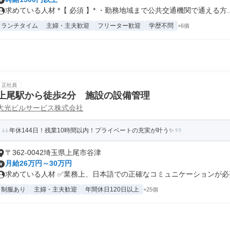
求めている人材 *【 必須 】* ・勤務地域まで公共交通機関で通える方..
ランチタイム
主婦・主夫歓迎
フリーター歓迎
学歴不問
+6個
正社員
上尾駅から徒歩2分 施設の設備管理
大光ビルサービス株式会社
年休144日！残業10時間以内！プライベートの充実が叶う✨
〒362-0042埼玉県上尾市谷津
月給26万円～30万円
求めている人材 ✅業務上、日本語での正確なコミュニケーションが必要
制服あり
主婦・主夫歓迎
年間休日120日以上
+25個