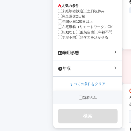
人気の条件
未経験者歓迎
土日祝休み
完全週休2日制
年間休日120日以上
在宅勤務（リモートワーク）OK
転勤なし
服装自由
年齢不問
学歴不問
語学力を活かせる
雇用形態
年収
すべての条件をクリア
新着のみ
検索