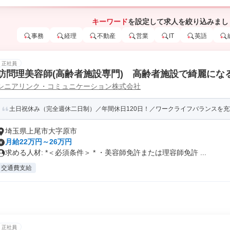
キーワード
を設定して求人を絞り込みまし
事務
経理
不動産
営業
IT
英語
正社員
訪問理美容師(高齢者施設専門) 高齢者施設で綺麗にな
シニアリンク・コミュニケーション株式会社
土日祝休み（完全週休二日制）／年間休日120日！／ワークライフバランスを充実
埼玉県上尾市大字原市
月給22万円～26万円
求める人材: *＜必須条件＞ * ・美容師免許または理容師免許 ...
交通費支給
正社員