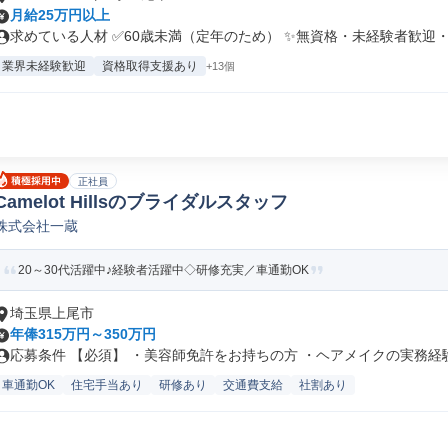
月給25万円以上
求めている人材 ✅60歳未満（定年のため） ✨無資格・未経験者歓迎・.
業界未経験歓迎
資格取得支援あり
+13個
正社員
Camelot Hillsのブライダルスタッフ
株式会社一蔵
20～30代活躍中♪経験者活躍中◇研修充実／車通勤OK
埼玉県上尾市
年俸315万円～350万円
応募条件 【必須】 ・美容師免許をお持ちの方 ・ヘアメイクの実務経験（
車通勤OK
住宅手当あり
研修あり
交通費支給
社割あり