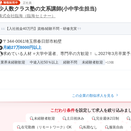
正社員
少人数クラス塾の文系講師(小中学生担当)
株式会社臨海（臨海セミナー）
【入社祝金40万円】資格/経験不問・研修充実
〒344-0061埼玉県春日部市粕壁
月給27万8000円以上
求めている人材 ⭐大学中退者、専門卒の方歓迎！ ∟2027年3月卒業予..
業界未経験歓迎
中途入社50％以上
経験不問
未経験者歓迎
+13個
この企業の類似求人を見る
こだわり条件
を設定して求人を絞り込みま
未経験者歓迎
土日祝休み
完全週休2日制
在宅勤務（リモートワーク）OK
転勤なし
服装自由