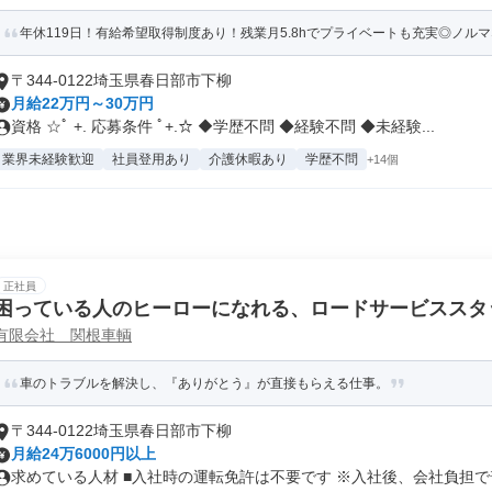
年休119日！有給希望取得制度あり！残業月5.8hでプライベートも充実◎ノル
〒344-0122埼玉県春日部市下柳
月給22万円～30万円
資格 ☆ﾟ +. 応募条件 ﾟ+.☆ ◆学歴不問 ◆経験不問 ◆未経験...
業界未経験歓迎
社員登用あり
介護休暇あり
学歴不問
+14個
正社員
困っている人のヒーローになれる、ロードサービススタ
有限会社 関根車輌
車のトラブルを解決し、『ありがとう』が直接もらえる仕事。
〒344-0122埼玉県春日部市下柳
月給24万6000円以上
求めている人材 ■入社時の運転免許は不要です ※入社後、会社負担で普