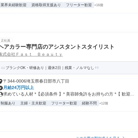
業界未経験歓迎
資格取得支援あり
フリーター歓迎
+16個
正社員
ヘアカラー専門店のアシスタントスタイリスト
株式会社Ｆａｓｔ Ｂｅａｕｔｙ
ブランクOK・研修あり｜週休2日｜残業・ノルマなし
〒344-0006埼玉県春日部市八丁目
月給24万円以上
求めている人材 *【必須条件 】* 美容師免許をお持ちの方 *【 歓迎...
制服あり
主婦・主夫歓迎
フリーター歓迎
経験不問
+12個