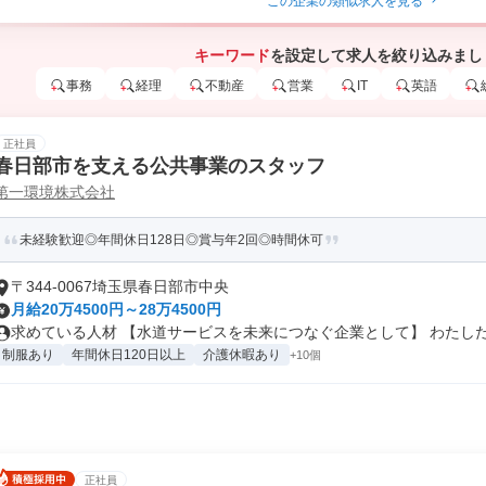
この企業の類似求人を見る
キーワード
を設定して求人を絞り込みまし
事務
経理
不動産
営業
IT
英語
正社員
春日部市を支える公共事業のスタッフ
第一環境株式会社
未経験歓迎◎年間休日128日◎賞与年2回◎時間休可
〒344-0067埼玉県春日部市中央
月給20万4500円～28万4500円
求めている人材 【水道サービスを未来につなぐ企業として】 わたしたち
制服あり
年間休日120日以上
介護休暇あり
+10個
正社員