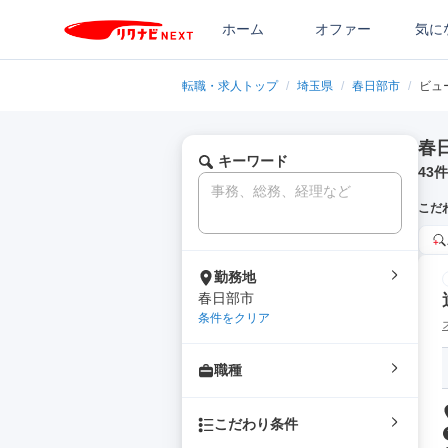
ホーム
オファー
気に
転職・求人トップ
/
埼玉県
/
春日部市
/
ビュ
春
キーワード
43
件
こだ
勤務地
春日部市
条件をクリア
職種
こだわり条件