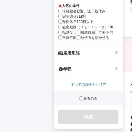
人気の条件
未経験者歓迎
土日祝休み
完全週休2日制
年間休日120日以上
在宅勤務（リモートワーク）OK
転勤なし
服装自由
年齢不問
学歴不問
語学力を活かせる
雇用形態
年収
すべての条件をクリア
新着のみ
検索