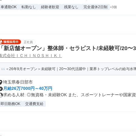
車通勤OK
転勤なし
経験者歓迎
残業なし
完全週休2日制
+3個
正社員
「新店舗オープン」整体師・セラピスト/未経験可/20〜
株式会社ＩＣＨＩＮＯＳＨＩＫＩ
＜26年9月オープン＞未経験可｜20〜30代活躍中｜業界トップレベルの給与水準｜
埼玉県春日部市
月給26万7000円～40万円
求める人材: ◎無資格・未経験OK また、スポーツトレーナーや国家資..
即日勤務OK
交通費支給