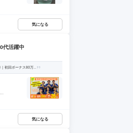
気になる
30代活躍中
初回ボーナス80万...
.
気になる