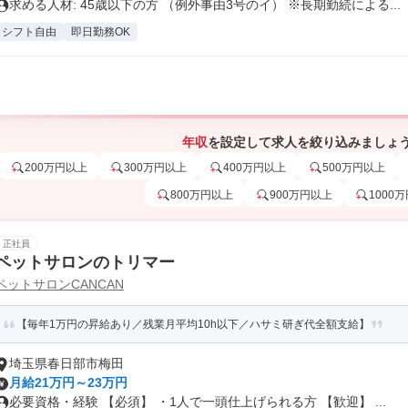
求める人材: 45歳以下の方 （例外事由3号のイ） ※長期勤続による...
シフト自由
即日勤務OK
年収
を設定して求人を絞り込みましょ
200万円以上
300万円以上
400万円以上
500万円以上
800万円以上
900万円以上
1000
正社員
ペットサロンのトリマー
ペットサロンCANCAN
【毎年1万円の昇給あり／残業月平均10h以下／ハサミ研ぎ代全額支給】
埼玉県春日部市梅田
月給21万円～23万円
必要資格・経験 【必須】 ・1人で一頭仕上げられる方 【歓迎】 ...