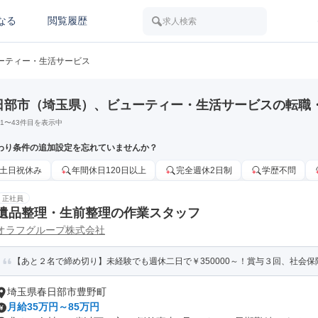
なる
閲覧履歴
求人検索
ーティー・生活サービス
日部市（埼玉県）、ビューティー・生活サービスの転職
1
〜
43
件目を表示中
わり条件の追加設定を忘れていませんか？
土日祝休み
年間休日120日以上
完全週休2日制
学歴不問
正社員
遺品整理・生前整理の作業スタッフ
オラフグループ株式会社
【あと２名で締め切り】未経験でも週休二日で￥350000～！賞与３回、社会保険
埼玉県春日部市豊野町
月給35万円～85万円