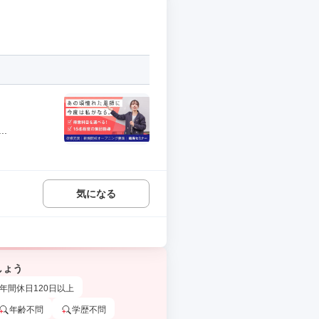
.
気になる
しょう
年間休日120日以上
年齢不問
学歴不問