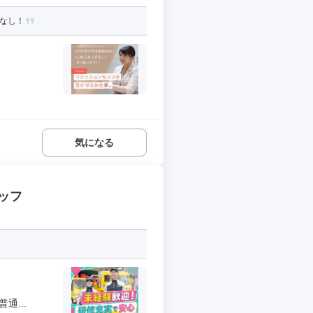
マなし！
気になる
ッフ
通...