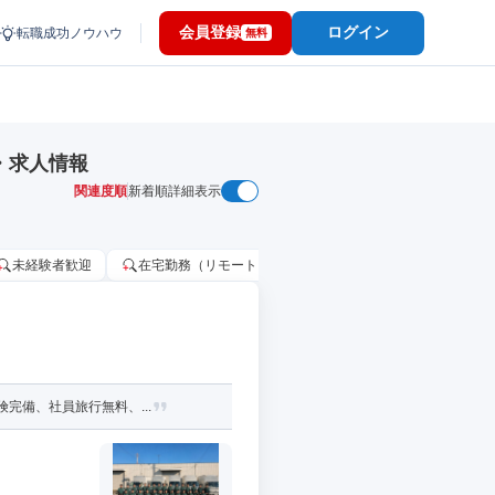
会員登録
ログイン
転職成功ノウハウ
無料
・求人情報
関連度順
新着順
詳細表示
未経験者歓迎
在宅勤務（リモートワーク）OK
家賃補助・住宅手当
完備、社員旅行無料、...