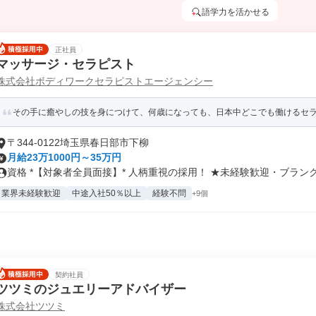
語学力を活かせる
正社員
マッサージ・セラピスト
株式会社ボディワークセラピストエージェンシー
その手に癒やしの技を身につけて、何歳になっても、日本中どこでも働けるセラピ
〒344-0122埼玉県春日部市下柳
月給23万1000円～35万円
資格 *【対象者全員面接】* 人柄重視の採用！ ★未経験歓迎・ブランク.
業界未経験歓迎
中途入社50％以上
経験不問
+9個
契約社員
ツツミのジュエリーアドバイザー
株式会社ツツミ