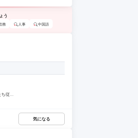
ょう
総務
人事
中国語
従...
気になる