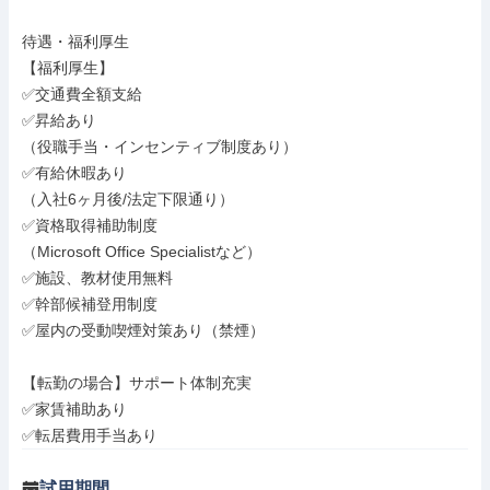
待遇・福利厚生

【福利厚生】

✅交通費全額支給

✅昇給あり

（役職手当・インセンティブ制度あり）

✅有給休暇あり

（入社6ヶ月後/法定下限通り）

✅資格取得補助制度

（Microsoft Office Specialistなど）

✅施設、教材使用無料

✅幹部候補登用制度

✅屋内の受動喫煙対策あり（禁煙）

【転勤の場合】サポート体制充実

✅家賃補助あり

✅転居費用手当あり
試用期間