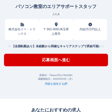
パソコン教室のエリアサポートスタッフ
正社員
株式会社イー・トラ
〒362-0081埼玉県
月給25万円以上
ックス
上尾市
【全国転勤あり】未経験から明確なキャリアステップで昇給可能♪
応募画面へ進む
原稿ID：
78aea781c78a5d8c
掲載開始日：
2025/05/26（月）
問題を報告する
あなたにおすすめの求人