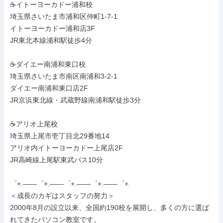
☕イトーヨーカドー浦和校

埼玉県さいたま市浦和区仲町1-7-1

イトーヨーカドー浦和店3F

JR東北本線浦和駅徒歩4分

☕ダイエー南浦和東口校

埼玉県さいたま市南区南浦和3-2-1

ダイエー南浦和東口店2F

JR京浜東北線・武蔵野線南浦和駅徒歩3分

☕アリオ上尾校

埼玉県上尾市壱丁目北29番地14

アリオ内イトーヨーカドー上尾店2F

JR高崎線上尾駅東武バス10分

゜+.――゜+.――゜+.――゜+.――゜+.

＜成長のカギはスタッフの努力＞

2000年8月の設立以来、全国約190校を展開し、多くの方に選ば
れてきたパソコン教室です。
