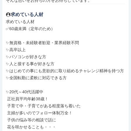
そんな想いをお持ちの方をお待ちしています。
求めている人材
求めている人材

✅60歳未満（定年のため）

✨無資格・未経験者歓迎・業界経験不問

✨高卒以上

✨パソコンが好きな方

✨人と接する事が好きな方

✨はじめての事にも意欲的に取り組めるチャレンジ精神を持つ方

✨全国転勤に柔軟に対応できる方

✨20代～40代活躍中

 正社員平均年齢38歳！

 子育て中・子育てがある程度落ち着いた

 主婦が多いのでフォロー体制万全！

 子供の悩み等の相談で話に

 花を咲かせることも・・・
