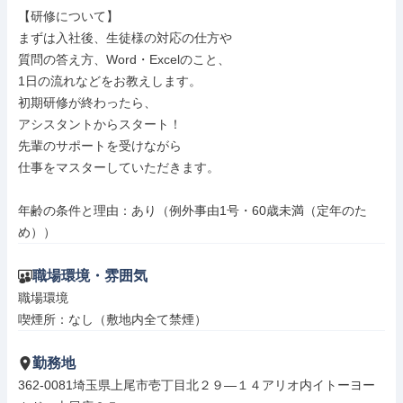
【研修について】

まずは入社後、生徒様の対応の仕方や

質問の答え方、Word・Excelのこと、

1日の流れなどをお教えします。

初期研修が終わったら、

アシスタントからスタート！

先輩のサポートを受けながら

仕事をマスターしていただきます。

年齢の条件と理由：あり（例外事由1号・60歳未満（定年のた
め））
職場環境・雰囲気
職場環境

喫煙所：なし（敷地内全て禁煙）
勤務地
362-0081埼玉県上尾市壱丁目北２９―１４アリオ内イトーヨー