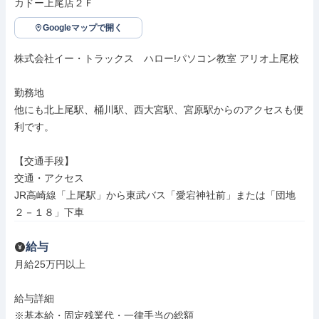
カドー上尾店２Ｆ
Googleマップで開く
株式会社イー・トラックス　ハロー!パソコン教室 アリオ上尾校

勤務地

他にも北上尾駅、桶川駅、西大宮駅、宮原駅からのアクセスも便
利です。

【交通手段】

交通・アクセス

JR高崎線「上尾駅」から東武バス「愛宕神社前」または「団地
２－１８」下車
給与
月給25万円以上

給与詳細

※基本給・固定残業代・一律手当の総額
