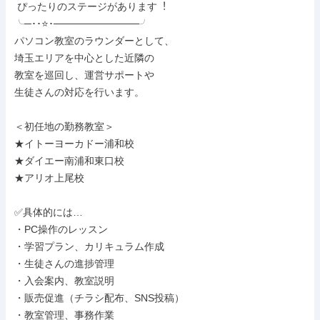
 ぴったりのステージがあります︕

╰─･･⭐･────────────╯

パソコン教室のラウンダーとして、

埼玉エリアを中心とした近隣の

教室を巡回し、運営サポートや

生徒さんの対応を行います。

＜初任地の勤務教室＞

★イトーヨーカドー浦和校

★ダイエー南浦和東口校

★アリオ上尾校

✅具体的には…

・PC操作のレッスン

・学習プラン、カリキュラム作成

・生徒さんの進捗管理

・入会案内、教室説明

・販売促進（チラシ配布、SNS投稿）

・教室管理、事務作業
