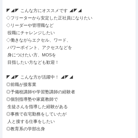
◤◢◤ こんな方にオススメです ◢◤◢

◇フリーターから安定した正社員になりたい

◇リーダーや管理職など

 役職にチャレンジしたい

◇働きながらエクセル、ワード、

 パワーポイント、アクセスなどを

 身につけたい方、MOSを

 目指したい方なども歓迎！

◤◢◤ こんな方が活躍中！ ◢◤◢

◎前職が接客業

◎予備校講師や学習塾講師の経験者

◎個別指導塾や家庭教師で

 生徒さんを指導した経験がある

◎事務で在宅勤務をしていたが

 人と接する仕事をしたい

◎教育系の学部出身
