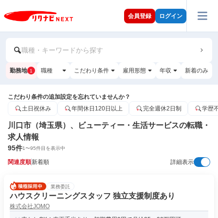
会員登録
ログイン
職種・キーワードから探す
勤務地
職種
こだわり条件
雇用形態
年収
新着のみ
1
こだわり条件の追加設定を忘れていませんか？
土日祝休み
年間休日120日以上
完全週休2日制
学歴
川口市（埼玉県）、ビューティー・生活サービスの転職・
求人情報
95
件
1
〜
95
件目を表示中
関連度順
新着順
詳細表示
業務委託
ハウスクリーニングスタッフ 独立支援制度あり
株式会社JOMO