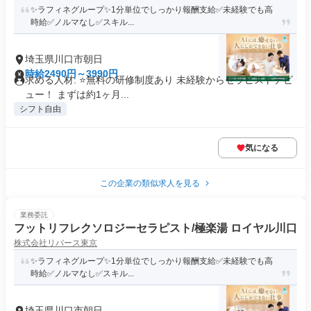
✨️ラフィネグループ✨1分単位でしっかり報酬支給️✅未経験でも高
時給✅️ノルマなし✅スキル...
埼玉県川口市朝日
時給2490円～3990円
求める人材: ⭐️無料の研修制度あり 未経験からセラピストデビ
ュー！ まずは約1ヶ月...
シフト自由
気になる
この企業の類似求人を見る
業務委託
フットリフレクソロジーセラピスト/極楽湯 ロイヤル川口
株式会社リバース東京
✨️ラフィネグループ✨1分単位でしっかり報酬支給️✅未経験でも高
時給✅️ノルマなし✅スキル...
埼玉県川口市朝日