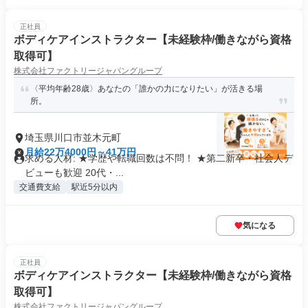
正社員
ボディケアインストラクター【未経験枠/働きながら資格
取得可】
株式会社ファクトリージャパングループ
〈平均年齢28歳〉あなたの「誰かの力になりたい」が活きる場
所。
埼玉県川口市並木元町
月給22万4000円～41万円
求める人材: ★学歴や転職回数は不問！ ★第二新卒・社会人デ
ビューも歓迎 20代・...
交通費支給
駅近5分以内
気になる
正社員
ボディケアインストラクター【未経験枠/働きながら資格
取得可】
株式会社ファクトリージャパングループ