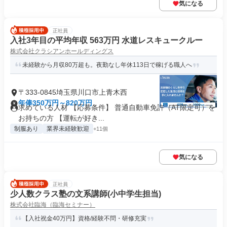
気になる
正社員
入社3年目の平均年収 563万円 水道レスキュークルー
株式会社クラシアンホールディングス
未経験から月収80万超も。夜勤なし年休113日で稼げる職人へ
〒333-0845埼玉県川口市上青木西
年俸350万円～820万円
求めている人材 【応募条件】 普通自動車免許（AT限定可）を
お持ちの方 【運転が好き...
制服あり
業界未経験歓迎
+11個
気になる
正社員
少人数クラス塾の文系講師(小中学生担当)
株式会社臨海（臨海セミナー）
【入社祝金40万円】資格/経験不問・研修充実