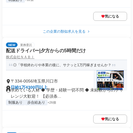
気になる
この企業の類似求人を見る
NEW
業務委託
配送ドライバー|夕方からの5時間だけ
株式会社ＮＡＢＩ
◎「学校終わりや本業の後に、サクッと1万円稼ぎませんか？
〒334-0056埼玉県川口市
日給1万4300円以上
求めている人材 ◆ 学歴・経験一切不問 ◆ 未経験からのチャ
レンジ大歓迎！ 【必須条...
制服あり
歩合給あり
+26個
気になる