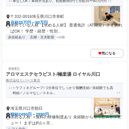
車なしOK！車両手当あり。初期費用0円で月給35〜90万円可
〒332-0016埼玉県川口市幸町
月給35万円～90万円
求めている人材 【求める人材】 普通免許（AT限定）さえあれ
ばOK！ 学歴・経歴・性別...
歩合給あり
主婦・主夫歓迎
+10個
気になる
業務委託
アロマエステセラピスト/極楽湯 ロイヤル川口
株式会社リバース東京
✨️ラフィネグループ✨1分単位でしっかり報酬支給️✅未経験でも高
時給✅️ノルマなし✅スキル...
埼玉県川口市朝日
時給2490円～3990円
求める人材: ⭐️無料の研修制度あり 未経験からセラピストデビ
ュー！ まずは約1ヶ月...