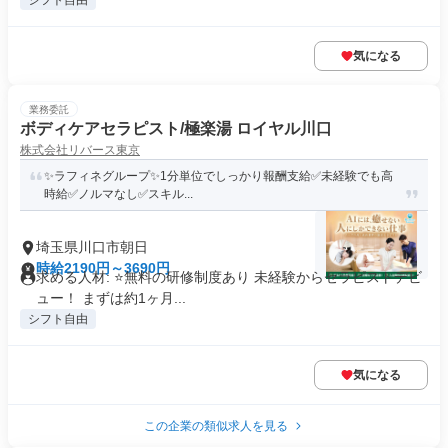
シフト自由
気になる
業務委託
ボディケアセラピスト/極楽湯 ロイヤル川口
株式会社リバース東京
✨️ラフィネグループ✨1分単位でしっかり報酬支給️✅未経験でも高
時給✅️ノルマなし✅スキル...
埼玉県川口市朝日
時給2190円～3690円
求める人材: ⭐️無料の研修制度あり 未経験からセラピストデビ
ュー！ まずは約1ヶ月...
シフト自由
気になる
この企業の類似求人を見る