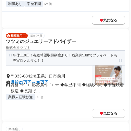
制服あり
学歴不問
+24個
気になる
契約社員
ツツミのジュエリーアドバイザー
株式会社ツツミ
年休119日！有給希望取得制度あり！残業月5.8hでプライベートも
充実◎ノルマなし！
〒333-0842埼玉県川口市前川
月給23万円～30万円
資格 ☆ﾟ +. 応募条件 ﾟ+.☆ ◆学歴不問 ◆経験不問 ◆未経験者
歓迎 ◆長期で...
業界未経験歓迎
+16個
気になる
業務委託