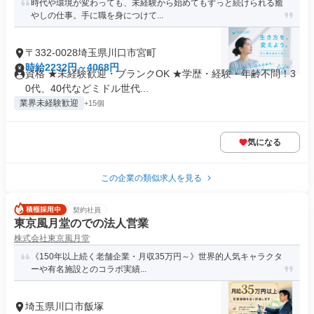
時代や環境が変わっても、未経験から始めてもずっと続けられる癒
やしの仕事。手に職を身につけて...
〒332-0028埼玉県川口市宮町
時給2232円～4068円
資格 ★未経験歓迎・ブランクOK ★学歴・経験・年齢不問！3
0代、40代などミドル世代...
業界未経験歓迎
+15個
気になる
この企業の類似求人を見る
契約社員
東京風月堂のでの法人営業
株式会社東京風月堂
《150年以上続く老舗企業・月収35万円～》世界的人気キャラクタ
ーや有名施設とのコラボ実績...
埼玉県川口市飯塚