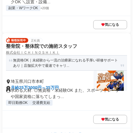
クOK ＼設置・設備...
副業・WワークOK
+20個
気になる
正社員
整骨院・整体院での施術スタッフ
株式会社ＩＣＨＩＮＯＳＨＩＫＩ
無資格OK｜未経験から一流の治療家になれる手厚い研修サポート
あり｜店舗拡大中で最速でキャリ...
埼玉県川口市本町
月給25万3000円～35万円
求める人材: ◎無資格・未経験OK また、スポーツトレーナー
や国家資格に落ちてしまっ...
即日勤務OK
交通費支給
気になる