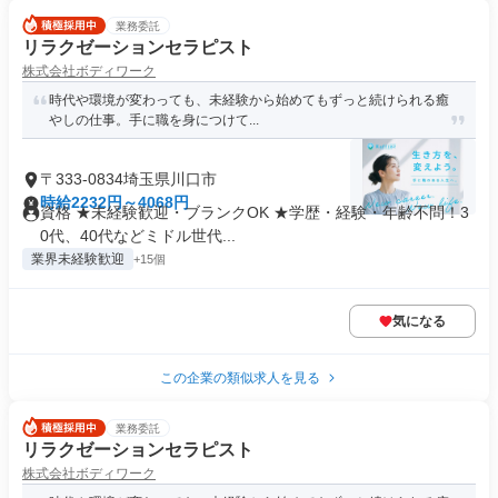
業務委託
リラクゼーションセラピスト
株式会社ボディワーク
時代や環境が変わっても、未経験から始めてもずっと続けられる癒
やしの仕事。手に職を身につけて...
〒333-0834埼玉県川口市
時給2232円～4068円
資格 ★未経験歓迎・ブランクOK ★学歴・経験・年齢不問！3
0代、40代などミドル世代...
業界未経験歓迎
+15個
気になる
この企業の類似求人を見る
業務委託
リラクゼーションセラピスト
株式会社ボディワーク