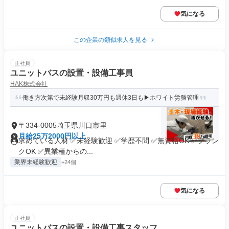
気になる
この企業の類似求人を見る
正社員
ユニットバスの設置・設備工事員
HAK株式会社
働き方次第で未経験月収30万円も週休3日も▶ホワイト労務管理
〒334-0005埼玉県川口市里
月給25万2000円以上
求めている人材 ✅未経験歓迎 ✅学歴不問 ✅無資格OK ✅ブラン
クOK ✅異業種からの...
業界未経験歓迎
+24個
気になる
正社員
ユニットバスの設置・設備工事スタッフ