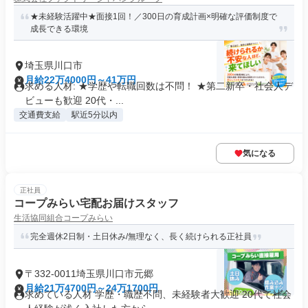
★未経験活躍中★面接1回！／300日の育成計画×明確な評価制度で
成長できる環境
埼玉県川口市
月給22万4000円～41万円
求める人材: ★学歴や転職回数は不問！ ★第二新卒・社会人デ
ビューも歓迎 20代・...
交通費支給
駅近5分以内
気になる
正社員
コープみらい宅配お届けスタッフ
生活協同組合コープみらい
完全週休2日制・土日休み/無理なく、長く続けられる正社員
〒332-0011埼玉県川口市元郷
月給21万4700円～24万1700円
求めている人材 学歴・職歴不問、未経験者大歓迎 20代で社会