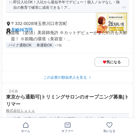
即日入社OK！入社から最短半年でデビュー！個人ノルマなし・独
自の教育で確実に成長できる！ア...
〒332-0028埼玉県川口市宮町
月給26万円
資格 （必須）美容師免許 ※カットデビューがまだの方も大歓
迎！ ※前職の環境（美容室・...
バイク通勤OK
車通勤OK
+7個
気になる
この企業の類似求人を見る
正社員
東京から通勤可|トリミングサロンのオープニング募集|ト
リマー
株式会社Ｌｕｃｕ
急募／前職給与保証！入社手当10万円あり！駒込や上野から1本
ホーム
オファー
気になる