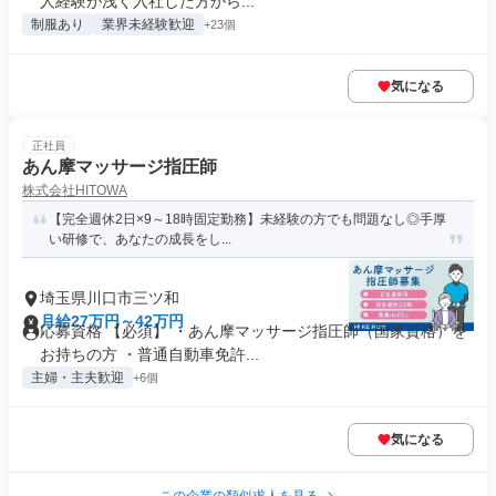
人経験が浅く入社した方から...
制服あり
業界未経験歓迎
+23個
気になる
正社員
あん摩マッサージ指圧師
株式会社HITOWA
【完全週休2日×9～18時固定勤務】未経験の方でも問題なし◎手厚
い研修で、あなたの成長をし...
埼玉県川口市三ツ和
月給27万円～42万円
応募資格 【必須】 ・あん摩マッサージ指圧師（国家資格）を
お持ちの方 ・普通自動車免許...
主婦・主夫歓迎
+6個
気になる