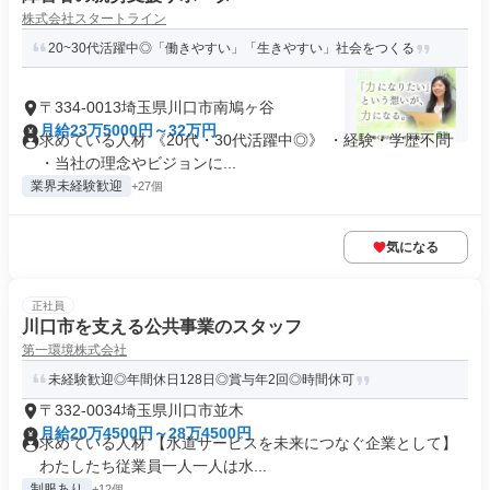
株式会社スタートライン
20~30代活躍中◎「働きやすい」「生きやすい」社会をつくる
〒334-0013埼玉県川口市南鳩ヶ谷
月給23万5000円～32万円
求めている人材 《20代・30代活躍中◎》 ・経験・学歴不問
・当社の理念やビジョンに...
業界未経験歓迎
+27個
気になる
正社員
川口市を支える公共事業のスタッフ
第一環境株式会社
未経験歓迎◎年間休日128日◎賞与年2回◎時間休可
〒332-0034埼玉県川口市並木
月給20万4500円～28万4500円
求めている人材 【水道サービスを未来につなぐ企業として】
わたしたち従業員一人一人は水...
制服あり
+12個