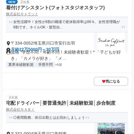
NEW
正社員
着付けアシスタント(フォトスタジオスタッフ)
株式会社キャラット
女性活躍中！女性が8割の職場で産休取得率は86％、女性管理職が
9割です。ネイルOK・髪型自...
〒334-0052埼玉県川口市安行出羽
月給22万5000円～30万円
資格 *学歴不問・年齢不問！未経験者歓迎！* 「子どもが好
き」「カメラが好き」 「メ...
業界未経験歓迎
学歴不問
+6個
気になる
正社員
宅配ドライバー│要普通免許│未経験歓迎│歩合制度
株式会社ＮＡＢＩ
◎夜間勤務、休日出勤とはお別れしましょう
〒332-0004埼玉県川口市領家