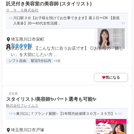
託児付き美容室の美容師 (スタイリスト)
Ｏ．Ｎ．Ｇ株式会社
川口駅３分【お子様を預けてお仕事できます】週２日〜OK 【新規
入客多】30〜40代女性活躍...
埼玉県川口市栄町
完全歩合制
求める人材: 【こんな方に合うお店です】 ◎お客様の「嬉し
い」を大切にしたい方 ...
シフト自由
駅近5分以内
+1個
気になる
正社員
スタイリスト/美容師✨パート選考も可能✨
株式会社フレイムス
✨東川口に７ブランド展開✨【1年間月給保障３０万～３５万】✨
埼玉県川口市戸塚