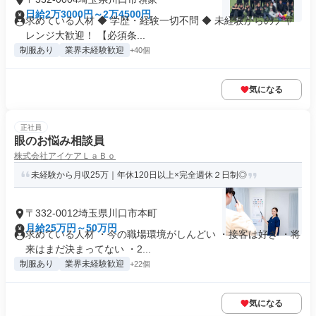
日給2万3000円～2万4500円
求めている人材 ◆ 学歴・経験一切不問 ◆ 未経験からのチャ
レンジ大歓迎！ 【必須条...
制服あり
業界未経験歓迎
+40個
気になる
正社員
眼のお悩み相談員
株式会社アイケアＬａＢｏ
未経験から月収25万｜年休120日以上×完全週休２日制◎
〒332-0012埼玉県川口市本町
月給25万円～50万円
求めている人材 ・今の職場環境がしんどい ・接客は好き ・将
来はまだ決まってない ・2...
制服あり
業界未経験歓迎
+22個
気になる