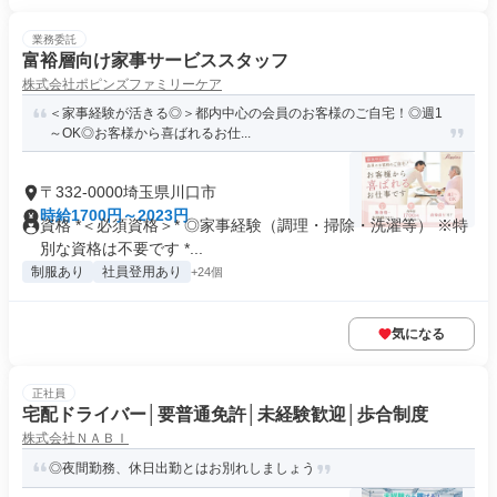
業務委託
富裕層向け家事サービススタッフ
株式会社ポピンズファミリーケア
＜家事経験が活きる◎＞都内中心の会員のお客様のご自宅！◎週1
～OK◎お客様から喜ばれるお仕...
〒332-0000埼玉県川口市
時給1700円～2023円
資格 *＜必須資格＞* ◎家事経験（調理・掃除・洗濯等） ※特
別な資格は不要です *...
制服あり
社員登用あり
+24個
気になる
正社員
宅配ドライバー│要普通免許│未経験歓迎│歩合制度
株式会社ＮＡＢＩ
◎夜間勤務、休日出勤とはお別れしましょう