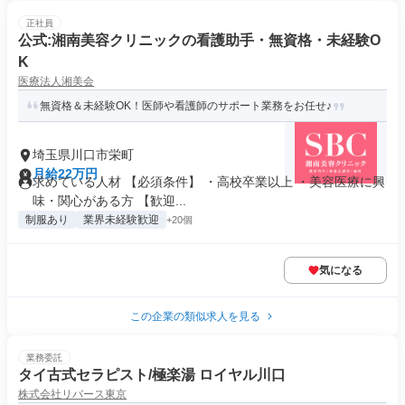
正社員
公式:湘南美容クリニックの看護助手・無資格・未経験O
K
医療法人湘美会
無資格＆未経験OK！医師や看護師のサポート業務をお任せ♪
埼玉県川口市栄町
月給22万円
求めている人材 【必須条件】 ・高校卒業以上 ・美容医療に興
味・関心がある方 【歓迎...
制服あり
業界未経験歓迎
+20個
気になる
この企業の類似求人を見る
業務委託
タイ古式セラピスト/極楽湯 ロイヤル川口
株式会社リバース東京