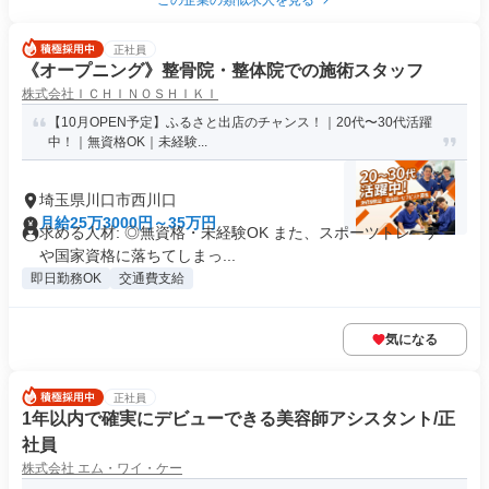
この企業の類似求人を見る
正社員
《オープニング》整骨院・整体院での施術スタッフ
株式会社ＩＣＨＩＮＯＳＨＩＫＩ
【10月OPEN予定】ふるさと出店のチャンス！｜20代〜30代活躍
中！｜無資格OK｜未経験...
埼玉県川口市西川口
月給25万3000円～35万円
求める人材: ◎無資格・未経験OK また、スポーツトレーナー
や国家資格に落ちてしまっ...
即日勤務OK
交通費支給
気になる
正社員
1年以内で確実にデビューできる美容師アシスタント/正
社員
株式会社 エム・ワイ・ケー