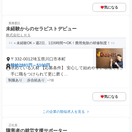
気になる
業務委託
未経験からのセラピストデビュー
株式会社ＬＨＳ
＜未経験OK＞週2日、1日6時間〜OK！費用免除の研修制度！
〒332-0012埼玉県川口市本町
時給2881円～5100円
求めている人材 【応募条件】 安心して始めやすい環境です。
手に職をつけられて更に磨く...
制服あり
歩合給あり
+7個
気になる
この企業の類似求人を見る
正社員
障害者の就労支援サポーター