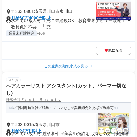
〒333-0801埼玉県川口市東川口
月給30万4000円以上
求めている人材 ⭐ 完全未経験OK！教育業界デビュー歓迎！ └
教員免許不要！ └ 充...
業界未経験歓迎
+16個
気になる
この企業の類似求人を見る
正社員
ヘアカラーリスト アシスタント(カット、パーマ一切な
し)
株式会社Ｆａｓｔ Ｂｅａｕｔｙ
✅原則定時退社✅残業・ノルマなし✅美容師免許必須✅副業可
〒332-0015埼玉県川口市
月給24万円以上
求めている人材 必須条件 ✅美容師免許をお持ちの方（実務経