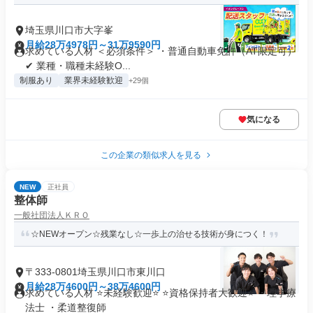
埼玉県川口市大字峯
月給28万4978円～31万9590円
求めている人材 ＜必須条件＞ ・普通自動車免許（AT限定可）
✔ 業種・職種未経験O...
制服あり
業界未経験歓迎
+29個
気になる
この企業の類似求人を見る
NEW
正社員
整体師
一般社団法人ＫＲＯ
☆NEWオープン☆残業なし☆一歩上の治せる技術が身につく！
〒333-0801埼玉県川口市東川口
月給28万4600円～38万4600円
求めている人材 ⭐未経験歓迎⭐ ⭐資格保持者大歓迎⭐ ・理学療
法士 ・柔道整復師