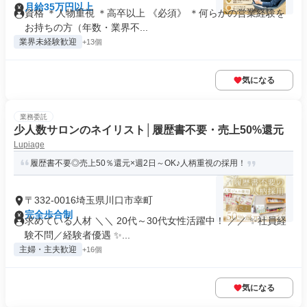
月給35万円以上
資格 ＊人物重視 ＊高卒以上 《必須》 ＊何らかの営業経験を
お持ちの方（年数・業界不...
業界未経験歓迎
+13個
気になる
業務委託
少人数サロンのネイリスト│履歴書不要・売上50%還元
Lupiage
履歴書不要◎売上50％還元×週2日～OK♪人柄重視の採用！
〒332-0016埼玉県川口市幸町
完全歩合制
求めている人材 ＼＼ 20代～30代女性活躍中！ ／／ ✨社員経
験不問／経験者優遇 ✨...
主婦・主夫歓迎
+16個
気になる