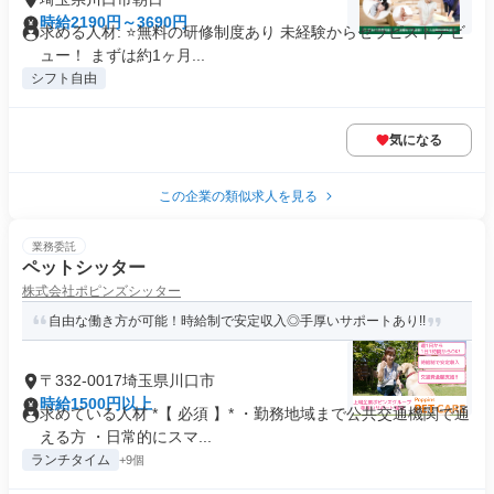
時給2190円～3690円
求める人材: ⭐️無料の研修制度あり 未経験からセラピストデビ
ュー！ まずは約1ヶ月...
シフト自由
気になる
この企業の類似求人を見る
業務委託
ペットシッター
株式会社ポピンズシッター
自由な働き方が可能！時給制で安定収入◎手厚いサポートあり!!
〒332-0017埼玉県川口市
時給1500円以上
求めている人材 *【 必須 】* ・勤務地域まで公共交通機関で通
える方 ・日常的にスマ...
ランチタイム
+9個