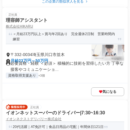
この企業の類似求人を見る
正社員
理容師アシスタント
株式会社HIKARU
＜月給23万円以上＞賞与年2回あり 完全週休2日制 営業時間内
練習
〒332-0034埼玉県川口市並木
月給23万円～50万円
必要資格・経験 ＜必須＞ 積極的に技術を習得したい方 丁寧な
接客やコミュニケーショ...
資格取得支援あり
+3個
気になる
正社員
イオンネットスーパーのドライバー|7:30~16:30
イオンネクストデリバリー株式会社
20代活躍｜AT免許可｜食品日用品の宅配｜年間休日121日