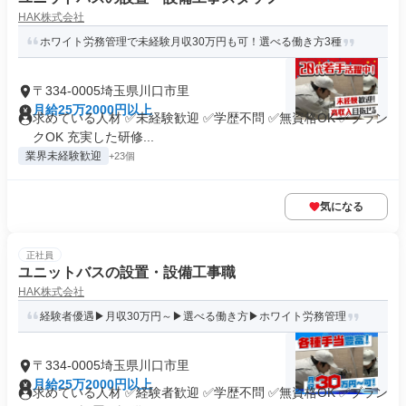
HAK株式会社
ホワイト労務管理で未経験月収30万円も可！選べる働き方3種
〒334-0005埼玉県川口市里
月給25万2000円以上
求めている人材 ✅未経験歓迎 ✅学歴不問 ✅無資格OK ✅ブラン
クOK 充実した研修...
業界未経験歓迎
+23個
気になる
正社員
ユニットバスの設置・設備工事職
HAK株式会社
経験者優遇▶月収30万円～▶選べる働き方▶ホワイト労務管理
〒334-0005埼玉県川口市里
月給25万2000円以上
求めている人材 ✅経験者歓迎 ✅学歴不問 ✅無資格OK ✅ブラン