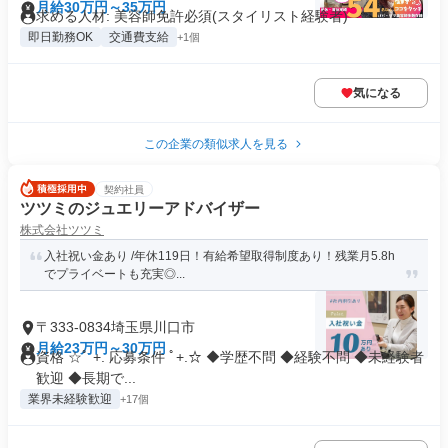
月給30万円～35万円
求める人材: 美容師免許必須(スタイリスト経験者)
即日勤務OK
交通費支給
+1個
気になる
この企業の類似求人を見る
契約社員
ツツミのジュエリーアドバイザー
株式会社ツツミ
入社祝い金あり /年休119日！有給希望取得制度あり！残業月5.8h
でプライベートも充実◎...
〒333-0834埼玉県川口市
月給23万円～30万円
資格 ☆ﾟ +. 応募条件 ﾟ+.☆ ◆学歴不問 ◆経験不問 ◆未経験者
歓迎 ◆長期で...
業界未経験歓迎
+17個