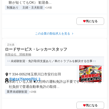
験が短くてもOK） 歓迎条...
制服あり
主婦・主夫歓迎
+14個
気になる
この企業の類似求人を見る
正社員
ロードサービス・レッカースタッフ
有限会社 関根車輌
未経験歓迎・免許取得支援あり／車のトラブルを解決する仕事
〒334-0052埼玉県川口市安行出羽
月給24万6000円以上
求めている人材 ■入社時の運転免許は不要です ※入社後、会
社負担で普通自動車免許の取得...
業界未経験歓迎
+19個
気になる