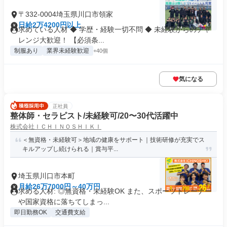
〒332-0004埼玉県川口市領家
日給2万4200円以上
求めている人材 ◆ 学歴・経験一切不問 ◆ 未経験からのチャ
レンジ大歓迎！ 【必須条...
制服あり
業界未経験歓迎
+40個
気になる
正社員
整体師・セラピスト/未経験可/20〜30代活躍中
株式会社ＩＣＨＩＮＯＳＨＩＫＩ
＜無資格・未経験可＞地域の健康をサポート｜技術研修が充実でス
キルアップし続けられる｜賞与平...
埼玉県川口市本町
月給26万7000円～40万円
求める人材: ◎無資格・未経験OK また、スポーツトレーナー
や国家資格に落ちてしまっ...
即日勤務OK
交通費支給