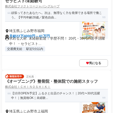
セラピスト/未経験可
株式会社ファクトリージャパングループ
頑張ってきたあなたへ。次は、無理なく力を発揮できる場所で働こ
う。【平均年齢28歳／髪色自由...
埼玉県ふじみ野市福岡
月給22万4000円～41万円
求める人材: 未経験歓迎！学歴不問！ 20代・30代の若手活躍
中！ ・セラピスト...
交通費支給
駅近5分以内
気になる
正社員
《オープニング》整骨院・整体院での施術スタッフ
株式会社ＩＣＨＩＮＯＳＨＩＫＩ
【10月OPEN予定】ふるさと出店のチャンス！｜20代〜30代活躍
中！｜無資格OK｜未経験...
埼玉県ふじみ野市上福岡