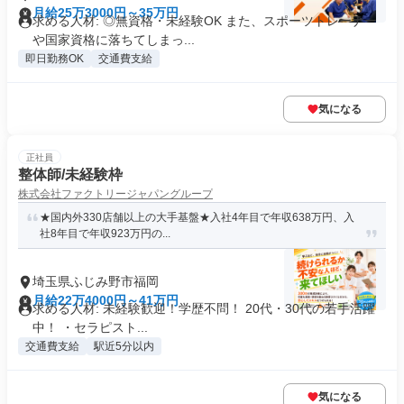
月給25万3000円～35万円
求める人材: ◎無資格・未経験OK また、スポーツトレーナー
や国家資格に落ちてしまっ...
即日勤務OK
交通費支給
気になる
正社員
整体師/未経験枠
株式会社ファクトリージャパングループ
★国内外330店舗以上の大手基盤★入社4年目で年収638万円、入
社8年目で年収923万円の...
埼玉県ふじみ野市福岡
月給22万4000円～41万円
求める人材: 未経験歓迎！学歴不問！ 20代・30代の若手活躍
中！ ・セラピスト...
交通費支給
駅近5分以内
気になる