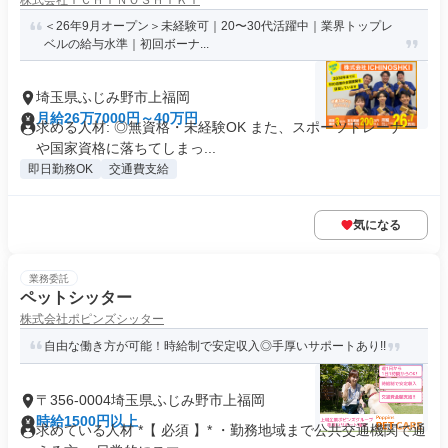
株式会社ＩＣＨＩＮＯＳＨＩＫＩ
＜26年9月オープン＞未経験可｜20〜30代活躍中｜業界トップレ
ベルの給与水準｜初回ボーナ...
埼玉県ふじみ野市上福岡
月給26万7000円～40万円
求める人材: ◎無資格・未経験OK また、スポーツトレーナー
や国家資格に落ちてしまっ...
即日勤務OK
交通費支給
気になる
業務委託
ペットシッター
株式会社ポピンズシッター
自由な働き方が可能！時給制で安定収入◎手厚いサポートあり!!
〒356-0004埼玉県ふじみ野市上福岡
時給1500円以上
求めている人材 *【 必須 】* ・勤務地域まで公共交通機関で通