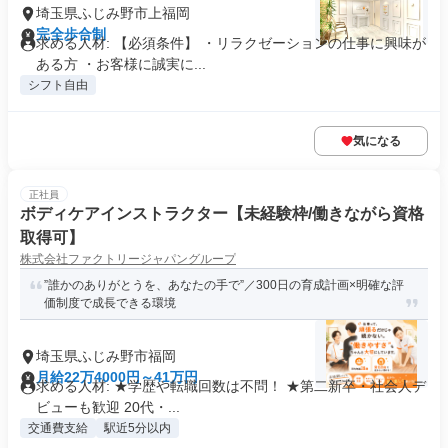
埼玉県ふじみ野市上福岡
完全歩合制
求める人材: 【必須条件】 ・リラクゼーションの仕事に興味が
ある方 ・お客様に誠実に...
シフト自由
気になる
正社員
ボディケアインストラクター【未経験枠/働きながら資格
取得可】
株式会社ファクトリージャパングループ
”誰かのありがとうを、あなたの手で”／300日の育成計画×明確な評
価制度で成長できる環境
埼玉県ふじみ野市福岡
月給22万4000円～41万円
求める人材: ★学歴や転職回数は不問！ ★第二新卒・社会人デ
ビューも歓迎 20代・...
交通費支給
駅近5分以内