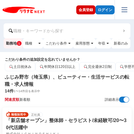
会員登録
ログイン
職種・キーワードから探す
勤務地
職種
こだわり条件
雇用形態
年収
新着のみ
1
こだわり条件の追加設定を忘れていませんか？
土日祝休み
年間休日120日以上
完全週休2日制
学歴
ふじみ野市（埼玉県）、ビューティー・生活サービスの転
職・求人情報
14
件
1
〜
14
件目を表示中
関連度順
新着順
詳細表示
正社員
「新店舗オープン」整体師・セラピスト/未経験可/20〜3
0代活躍中