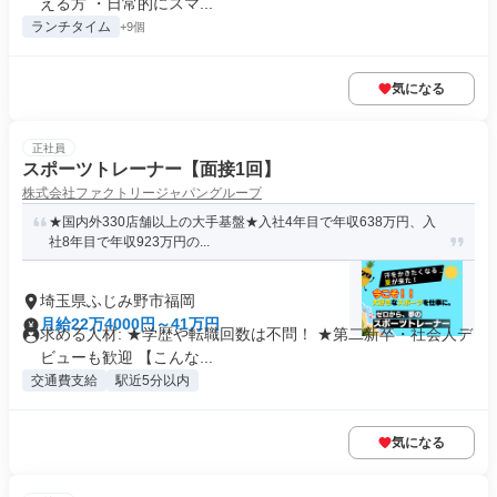
える方 ・日常的にスマ...
ランチタイム
+9個
気になる
正社員
スポーツトレーナー【面接1回】
株式会社ファクトリージャパングループ
★国内外330店舗以上の大手基盤★入社4年目で年収638万円、入
社8年目で年収923万円の...
埼玉県ふじみ野市福岡
月給22万4000円～41万円
求める人材: ★学歴や転職回数は不問！ ★第二新卒・社会人デ
ビューも歓迎 【こんな...
交通費支給
駅近5分以内
気になる