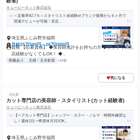
験者)
キュービーネット株式会社
＜定着率92.7％＞スタイリスト未経験orブランク復帰から６ヶ月で
現場デビューが可能！安定...
埼玉県ふじみ野市福岡
月給25万500円～26万5500円
資格 【応募資格】 ◆美容師免許をお持ちの方 ◆カットでの入
店経験がなくてもOK！ ◆...
制服あり
主婦・主夫歓迎
+24個
気になる
正社員
カット専門店の美容師・スタイリスト(カット経験者)
キュービーネット株式会社
【ヘアカット専門店】シャンプー・カラー・ノルマ・時間外練習な
し！週休2日⇒希望休月3日OK...
埼玉県ふじみ野市福岡