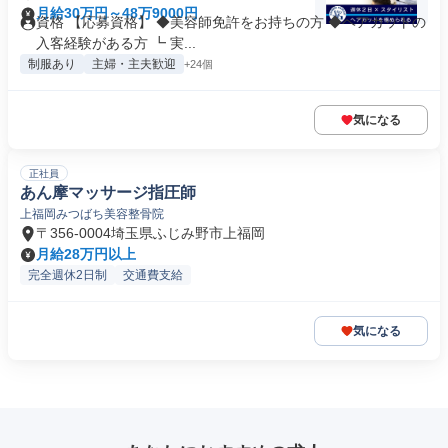
月給30万円～48万9000円
資格 【応募資格】 ◆美容師免許をお持ちの方 ◆ヘアカットの
入客経験がある方 ┗ 実...
制服あり
主婦・主夫歓迎
+24個
気になる
正社員
あん摩マッサージ指圧師
上福岡みつばち美容整骨院
〒356-0004埼玉県ふじみ野市上福岡
月給28万円以上
完全週休2日制
交通費支給
気になる