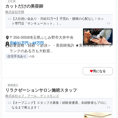
正社員
カットだけの美容師
株式会社中林
【入社祝い金あり・月給31万〜】手荒れ・腰痛の心配なし！カッ
ト専門店「サンキューカット」｜...
〒356-0058埼玉県ふじみ野市大井中央
月給31万円～48万円
必要資格・経験 ＜必須＞ ・美容師免許 ★実務未経験の方、ブ
ランクのある方も大歓迎...
住宅手当あり
+5個
気になる
業務委託
リラクゼーションサロン施術スタッフ
株式会社エフ．アール．ディコモンズ
【オープニング】スタッフ大募集！経験者優遇。未経験者もプロに
なるまで教えます！