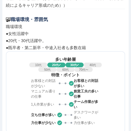
続によるキャリア形成のため））
職場環境・雰囲気
職場環境

●女性活躍中

●20代・30代活躍中。

●既卒者・第二新卒・中途入社者も多数在籍
多い年齢層
10
20
30
40
代
代
代
代
50
60
70
代
代
代〜
特徴・ポイント
お客様との対話
お客様との対話
が少ない
が多い
マニュアル通り
創意工夫の多い
の仕事
仕事
チーム作業が多
1人作業が多い
い
デスクワークが
立ち仕事が多い
多い
力仕事が少ない
力仕事が多い