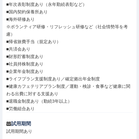
■年次表彰制度あり（永年勤続表彰など）

■国内契約保養所あり

■海外研修あり

※ボランティア研修・リフレッシュ研修など（社会情勢等を考
慮）

■帰省旅費手当（規定あり）

■共済会あり

■財形貯蓄制度あり

■社員持株制度あり

■企業年金制度あり

■ライフプラン支援制度あり／確定拠出年金制度

■健康カフェテリアプラン制度／運動・検診・食事など健康に関
わる出費に対する支援あり

■退職金制度あり（勤続3年以上）

■労働組合あり
試用期間
試用期間あり
