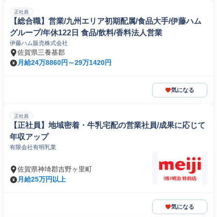
正社員
【総合職】営業/九州エリア初期配属/食品大手/伊藤ハム
グループ/年休122日 食品/飲料/香料法人営業
伊藤ハム販売株式会社
佐賀県三養基郡
月給24万8860円～29万1420円
気になる
正社員
【正社員】地域密着・牛乳宅配の営業社員/成果に応じて
年収アップ
有限会社有明乳業
佐賀県神埼郡吉野ヶ里町
月給25万円以上
気になる