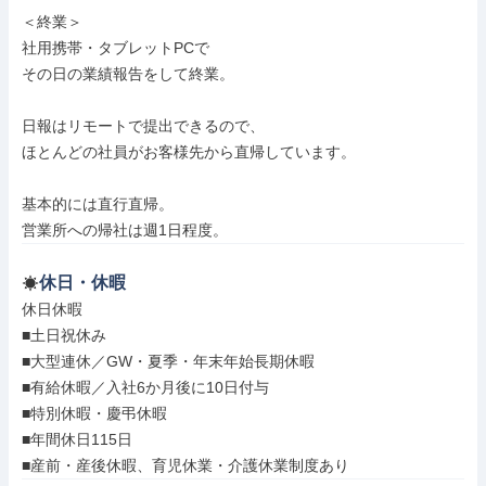
＜終業＞

社用携帯・タブレットPCで

その日の業績報告をして終業。

日報はリモートで提出できるので、

ほとんどの社員がお客様先から直帰しています。

基本的には直行直帰。

営業所への帰社は週1日程度。
休日・休暇
休日休暇

■土日祝休み

■大型連休／GW・夏季・年末年始長期休暇

■有給休暇／入社6か月後に10日付与

■特別休暇・慶弔休暇

■年間休日115日

■産前・産後休暇、育児休業・介護休業制度あり