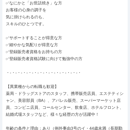
✅なにかと「お世話焼き」な方

お客様の心身の調子を

気に掛けられるのも、

スキルのひとつです。

✅サポートすることが得意な方

✅細やかな気配りが得意な方

✅登録販売者資格をお持ちの方

✅登録販売者資格試験に向けて勉強中の方

・-・-・-・-・-・-・-・-・-・-・-・-・-・

【異業種からの転職も歓迎】

薬局・ドラッグストアのスタッフ、携帯販売店員、エステティシ
ャン、美容部員（BA）、アパレル販売、スーパーマーケット店
員、コンビニ店員、コールセンター、飲食店、ホテルフロント、
結婚式場スタッフなど、様々な経歴の方が活躍中！

年齢の条件と理由：あり（例外事由3号のイ・44歳未満（長期勤