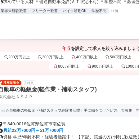
求めている人材 ＊普通自動車免許(ＡＴ限定不可) ＊学歴不問 ＊鈑金塗.
業界未経験歓迎
フリーター歓迎
バイク通勤OK
学歴不問
+11個
年収
を設定して求人を絞り込みましょ
200万円以上
300万円以上
400万円以上
500万円以上
800万円以上
900万円以上
1000
正社員
自動車の軽鈑金(軽作業・補助スタッフ)
株式会社ＡＳＡＰ
☆自動車の軽鈑金・補助スタッフ経験者活躍！手に職をつけたい方、大募集！年
〒840-0016佐賀県佐賀市南佐賀
月給22万7000円～51万7000円
資格 学歴/年齢不問・経験者活躍中！ 【下記、該当の方は特に歓迎致しま