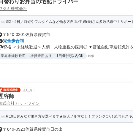
日替わりお弁当の宅配ドライバー
ワタミ株式会社
週2～5日／時短やフルタイムなど働き方自由♪主婦(夫)さん多数活躍中！サポート
〒840-0201佐賀県佐賀市
完全歩合制
資格 ＜未経験歓迎＞人柄・人物重視の採用◎ ▼普通自動車運転免許をお
業界未経験歓迎
社員登用あり
1日4時間以内OK
+19個
正社員
理容師
株式会社カットツイン
月10日休みなど働き方が選べます★個人ノルマなし！ブランクOK！給与もスキル
〒849-0923佐賀県佐賀市日の出