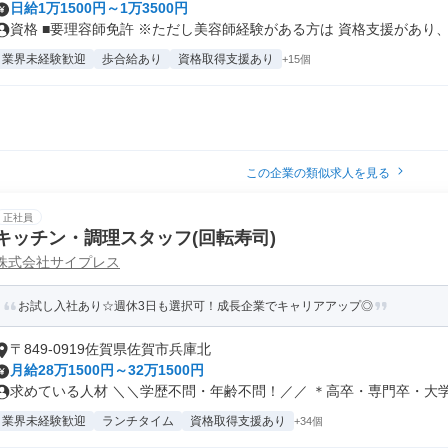
日給1万1500円～1万3500円
資格 ■要理容師免許 ※ただし美容師経験がある方は 資格支援があり、理
業界未経験歓迎
歩合給あり
資格取得支援あり
+15個
この企業の類似求人を見る
正社員
キッチン・調理スタッフ(回転寿司)
株式会社サイプレス
お試し入社あり☆週休3日も選択可！成長企業でキャリアアップ◎
〒849-0919佐賀県佐賀市兵庫北
月給28万1500円～32万1500円
求めている人材 ＼＼学歴不問・年齢不問！／／ ＊高卒・専門卒・大学卒
業界未経験歓迎
ランチタイム
資格取得支援あり
+34個