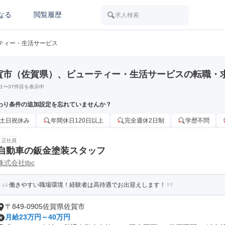
なる
閲覧履歴
求人検索
ティー・生活サービス
賀市（佐賀県）、ビューティー・生活サービスの転職・
1
〜
37
件目を表示中
わり条件の追加設定を忘れていませんか？
土日祝休み
年間休日120日以上
完全週休2日制
学歴不問
正社員
自動車の鈑金塗装スタッフ
株式会社tbc
働きやすい職場環境！経験者は高待遇でお出迎えします！
〒849-0905佐賀県佐賀市
月給23万円～40万円