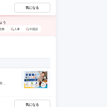
気になる
ょう
総務
人事
中国語
..
気になる