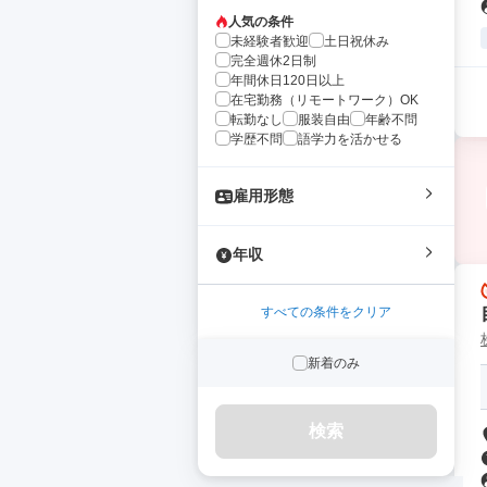
人気の条件
未経験者歓迎
土日祝休み
完全週休2日制
年間休日120日以上
在宅勤務（リモートワーク）OK
転勤なし
服装自由
年齢不問
学歴不問
語学力を活かせる
雇用形態
年収
すべての条件をクリア
新着のみ
検索