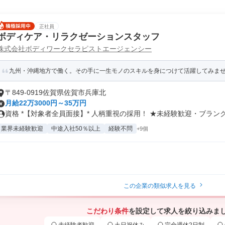
正社員
ボディケア・リラクゼーションスタッフ
株式会社ボディワークセラピストエージェンシー
九州・沖縄地方で働く。その手に一生モノのスキルを身につけて活躍してみま
〒849-0919佐賀県佐賀市兵庫北
月給22万3000円～35万円
資格 *【対象者全員面接】* 人柄重視の採用！ ★未経験歓迎・ブランク.
業界未経験歓迎
中途入社50％以上
経験不問
+9個
この企業の類似求人を見る
こだわり条件
を設定して求人を絞り込みま