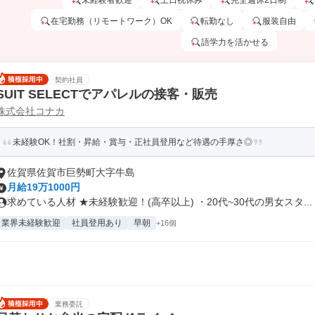
未経験者歓迎
土日祝休み
完全週休2日制
在宅勤務（リモートワーク）OK
転勤なし
服装自由
語学力を活かせる
契約社員
SUIT SELECTでアパレルの接客・販売
株式会社コナカ
未経験OK！社割・昇給・賞与・正社員登用など待遇の手厚さ◎
佐賀県佐賀市巨勢町大字牛島
月給19万1000円
求めている人材 ★未経験歓迎！(高卒以上) ・20代~30代の男女スタ...
業界未経験歓迎
社員登用あり
早朝
+16個
業務委託