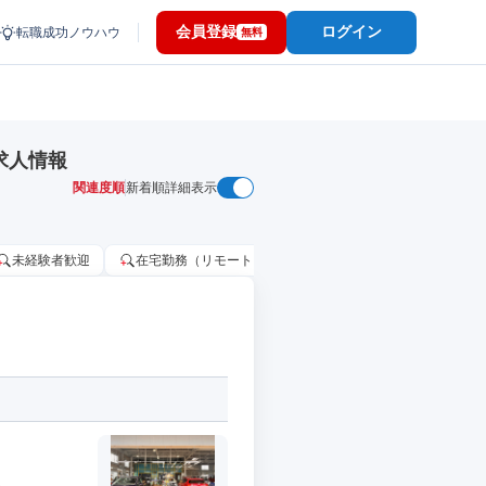
会員登録
ログイン
転職成功ノウハウ
無料
求人情報
関連度順
新着順
詳細表示
未経験者歓迎
在宅勤務（リモートワーク）OK
家賃補助・住宅手当