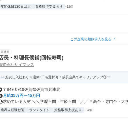
年間休日120日以上
資格取得支援あり
+12個
この企業の類似求人を見る
正社員
店長・料理長候補(回転寿司)
株式会社サイプレス
お試し入社あり☆週休3日も選択可！成長企業でキャリアアップ◎
〒849-0919佐賀県佐賀市兵庫北
月給35万円～45万円
求めている人材 ＼＼学歴不問・年齢不問！／／ ＊高卒・専門卒・大学卒
業界未経験歓迎
ランチタイム
資格取得支援あり
+34個