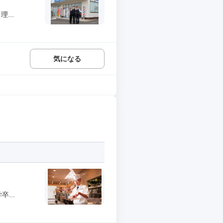
...
気になる
...