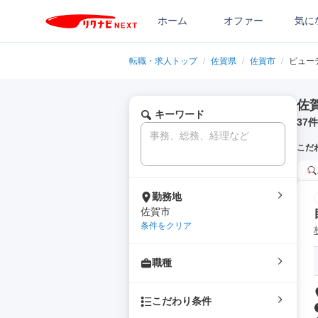
ホーム
オファー
気に
転職・求人トップ
/
佐賀県
/
佐賀市
/
ビュー
佐
キーワード
37
件
こだ
勤務地
佐賀市
条件をクリア
職種
こだわり条件