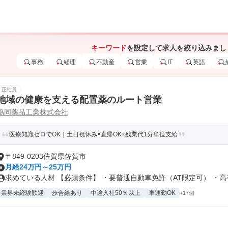
キーワード
を設定して求人を絞り込みまし
事務
経理
不動産
営業
IT
英語
正社員
地域の健康を支える配置薬のルート営業
協同薬品工業株式会社
医療知識ゼロでOK｜土日祝休み×直帰OK×残業代1分単位支給
〒849-0203佐賀県佐賀市
月給24万円～25万円
求めている人材 【必須条件】 ・要普通自動車免許（AT限定可） ・高卒.
業界未経験歓迎
歩合給あり
中途入社50％以上
車通勤OK
+17個