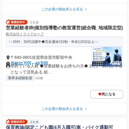
この企業の類似求人を見る
正社員
営業経験者枠|個別指導塾の教室運営(総合職_地域限定型)
株式会社トライグループ
20代・30代活躍中◆完全週休2日制・年休120日以上
〒840-0801佐賀県佐賀市駅前中央
月給31万円～40万円
求めている人材 ◆営業経験をお持ちの方◆ 20代・30代が中心
となって活気ある 組...
業界未経験歓迎
+22個
気になる
この企業の類似求人を見る
正社員
保育教諭/認定こども園/4月入職可/車・バイク通勤可