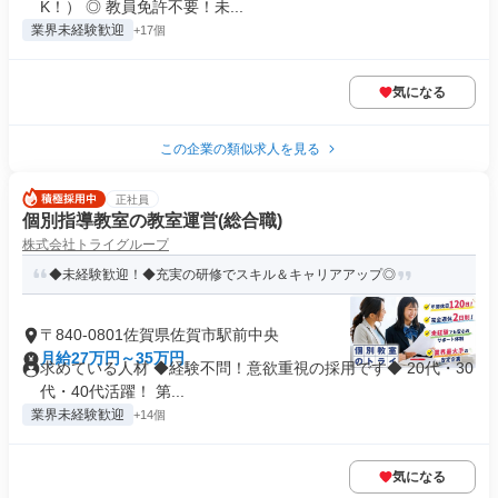
K！） ◎ 教員免許不要！未...
業界未経験歓迎
+17個
気になる
この企業の類似求人を見る
正社員
個別指導教室の教室運営(総合職)
株式会社トライグループ
◆未経験歓迎！◆充実の研修でスキル＆キャリアアップ◎
〒840-0801佐賀県佐賀市駅前中央
月給27万円～35万円
求めている人材 ◆経験不問！意欲重視の採用です◆ 20代・30
代・40代活躍！ 第...
業界未経験歓迎
+14個
気になる