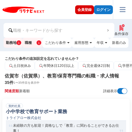
会員登録
ログイン
職種・キーワードから探す
条件保存
勤務地
職種
こだわり条件
雇用形態
年収
新着のみ
1
1
こだわり条件の追加設定を忘れていませんか？
土日祝休み
年間休日120日以上
完全週休2日制
学歴
佐賀市（佐賀県）、教育/保育専門職の転職・求人情報
35
件
1
〜
35
件目を表示中
関連度順
新着順
詳細表示
契約社員
小中学校で教育サポート業務
トライアロー株式会社
未経験の方も歓迎！資格なしで「教育」に関わることができるお仕
事！