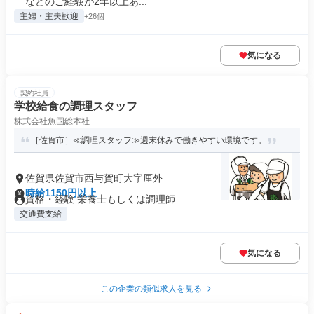
などのご経験が2年以上あ...
主婦・主夫歓迎
+26個
気になる
契約社員
学校給食の調理スタッフ
株式会社魚国総本社
［佐賀市］≪調理スタッフ≫週末休みで働きやすい環境です。
佐賀県佐賀市西与賀町大字厘外
時給1150円以上
資格・経験 栄養士もしくは調理師
交通費支給
気になる
この企業の類似求人を見る