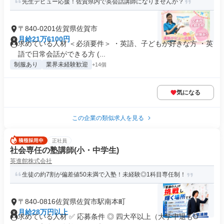
先生デビュー応援！佐賀県内で英会話講師になりませんか？
〒840-0201佐賀県佐賀市
月給21万6100円
求めている人材 ＜必須要件＞ ・英語、子どもが好きな方 ・英
語で日常会話ができる方 (...
制服あり
業界未経験歓迎
+14個
気になる
この企業の類似求人を見る
正社員
社会専任の塾講師(小・中学生)
英進館株式会社
生徒の約7割が偏差値50未満で入塾！未経験◎1科目専任制！
〒840-0816佐賀県佐賀市駅南本町
月給28万円以上
求めている人材 ✅ 応募条件 ◎ 四大卒以上（大学中退もO