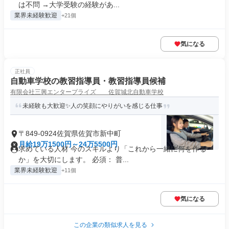
は不問 →大学受験の経験があ...
業界未経験歓迎
+21個
気になる
正社員
自動車学校の教習指導員・教習指導員候補
有限会社三興エンタープライズ 佐賀城北自動車学校
未経験も大歓迎✨人の笑顔にやりがいを感じる仕事
〒849-0924佐賀県佐賀市新中町
月給19万1500円～24万5500円
求めている人材 今のスキルより「これから一緒に何を作る
か」を大切にします。 必須： 普...
業界未経験歓迎
+11個
気になる
この企業の類似求人を見る