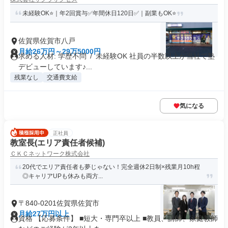
未経験OK⭐｜年2回賞与✅年間休日120日✅｜副業もOK⭐
佐賀県佐賀市八戸
月給26万円～29万5000円
求める人材: 学歴不問 / 未経験OK 社員の半数以上が当社で塾
デビューしています♪...
残業なし
交通費支給
気になる
正社員
教室長(エリア責任者候補)
ＣＫＣネットワーク株式会社
20代でエリア責任者も夢じゃない！完全週休2日制×残業月10h程
◎キャリアUPも休みも両方...
〒840-0201佐賀県佐賀市
月給27万円以上
資格 【応募条件】 ■短大・専門卒以上 ■教員、講師、家庭教師