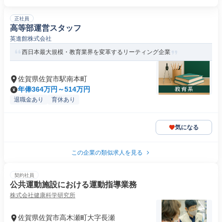
正社員
高等部運営スタッフ
英進館株式会社
西日本最大規模・教育業界を変革するリーティング企業
佐賀県佐賀市駅南本町
年俸364万円～514万円
退職金あり
育休あり
気になる
この企業の類似求人を見る
契約社員
公共運動施設における運動指導業務
株式会社健康科学研究所
佐賀県佐賀市高木瀬町大字長瀬