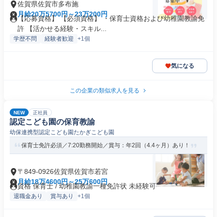
佐賀県佐賀市多布施
月給20万5700円～23万200円
【応募資格】 【必須資格】 ・保育士資格および幼稚園教諭免
許 【活かせる経験・スキル...
学歴不問
経験者歓迎
+1個
気になる
この企業の類似求人を見る
NEW
正社員
認定こども園の保育教諭
幼保連携型認定こども園たかぎこども園
保育士免許必須／7:20勤務開始／賞与：年2回（4.4ヶ月）あり！
〒849-0926佐賀県佐賀市若宮
月給18万4600円～25万600円
資格 保育士 / 幼稚園教諭一種免許状 未経験可
退職金あり
賞与あり
+1個