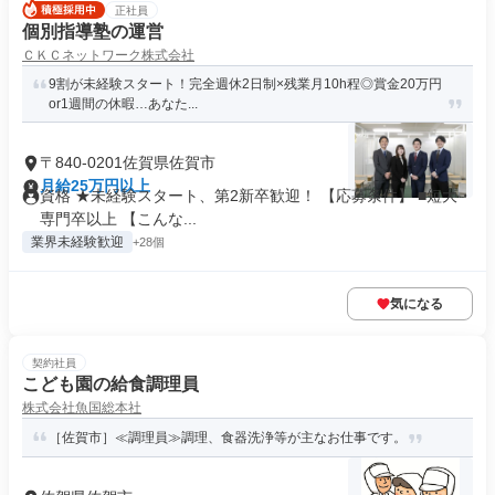
正社員
個別指導塾の運営
ＣＫＣネットワーク株式会社
9割が未経験スタート！完全週休2日制×残業月10h程◎賞金20万円
or1週間の休暇…あなた...
〒840-0201佐賀県佐賀市
月給25万円以上
資格 ★未経験スタート、第2新卒歓迎！ 【応募条件】 ■短大・
専門卒以上 【こんな...
業界未経験歓迎
+28個
気になる
契約社員
こども園の給食調理員
株式会社魚国総本社
［佐賀市］≪調理員≫調理、食器洗浄等が主なお仕事です。