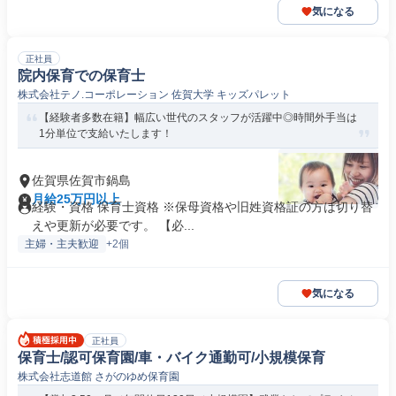
気になる
正社員
院内保育での保育士
株式会社テノ.コーポレーション 佐賀大学 キッズパレット
【経験者多数在籍】幅広い世代のスタッフが活躍中◎時間外手当は
1分単位で支給いたします！
佐賀県佐賀市鍋島
月給25万円以上
経験・資格 保育士資格 ※保母資格や旧姓資格証の方は切り替
えや更新が必要です。 【必...
主婦・主夫歓迎
+2個
気になる
正社員
保育士/認可保育園/車・バイク通勤可/小規模保育
株式会社志道館 さがのゆめ保育園