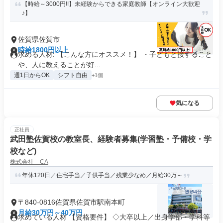
【時給～3000円!!】未経験からできる家庭教師【オンライン大歓迎
♪】
佐賀県佐賀市
時給1800円以上
求める人材: 【こんな方にオススメ！】 ・子どもと接すること
や、人に教えることが好...
週1日からOK
シフト自由
+1個
気になる
正社員
武田塾佐賀校の教室長、経験者募集(学習塾・予備校・学
校など)
株式会社 CA
年休120日／住宅手当／子供手当／残業少なめ／月給30万～
〒840-0816佐賀県佐賀市駅南本町
月給30万円～40万円
求めている人材 【資格要件】 ◇大卒以上／出身学部・学科等