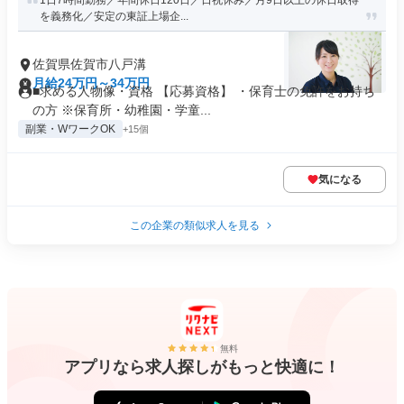
1日7時間勤務／年間休日120日／日祝休み／月9日以上の休日取得
を義務化／安定の東証上場企...
佐賀県佐賀市八戸溝
月給24万円～34万円
■求める人物像・資格 【応募資格】 ・保育士の免許をお持ち
の方 ※保育所・幼稚園・学童...
副業・WワークOK
+15個
気になる
この企業の類似求人を見る
無料
アプリなら求人探しがもっと快適に！