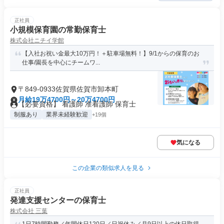
正社員
小規模保育園の常勤保育士
株式会社ニチイ学館
【入社お祝い金最大10万円！＋駐車場無料！】9/1からの保育のお
仕事/園長を中心にチームワ...
〒849-0933佐賀県佐賀市卸本町
月給19万4700円～20万4700円
【必要資格】 看護師 准看護師 保育士
制服あり
業界未経験歓迎
+19個
気になる
この企業の類似求人を見る
正社員
発達支援センターの保育士
株式会社 三葉