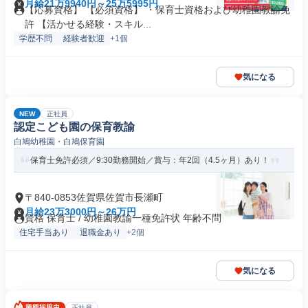
月給21万9940円～25万5995円
【応募資格】 【必須資格】 ・保育士資格および幼稚園教諭免
許 【活かせる経験・スキル...
学歴不問
経験者歓迎
+1個
気になる
NEW
正社員
認定こども園の保育教諭
白鳩幼稚園・白鳩保育園
保育士免許必須／9:30勤務開始／賞与：年2回（4.5ヶ月）あり！
〒840-0853佐賀県佐賀市長瀬町
月給23万3000円～26万円
資格 保育士 / 幼稚園教諭一種免許状 年齢不問
住宅手当あり
退職金あり
+2個
気になる
正社員