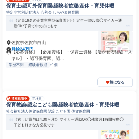
保育士/認可外保育園/経験者歓迎/産休・育児休暇
特定非営利活動法人 心善会 しらやま保育園
《定員19名の企業主導型保育園✨✨》定年一律65歳⭕マイカー通
勤OK❗️子育て中の方にもオ...
佐賀県佐賀市白山
月給24万円
【応募資格】 【必須資格】 ・保育士資格 【活かせる経験・ス
キル】 ・認可保育園、認...
学歴不問
経験者歓迎
+1個
気になる
正社員
保育教諭/認定こども園/経験者歓迎/産休・育児休暇
社会福祉法人佐賀保育園 認定こども園 佐賀保育園
《嬉しい賞与は4.30ヶ月❗️》マイカー通勤OK⭕残業月1時間程度⭕
子ども好きな方必見です...