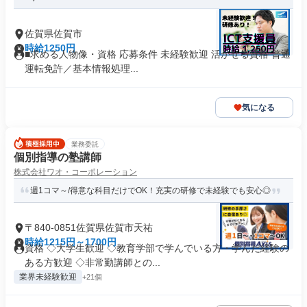
佐賀県佐賀市
時給1250円
■求める人物像・資格 応募条件 未経験歓迎 活かせる資格 普通
運転免許／基本情報処理...
気になる
業務委託
個別指導の塾講師
株式会社ワオ・コーポレーション
週1コマ～/得意な科目だけでOK！充実の研修で未経験でも安心◎
〒840-0851佐賀県佐賀市天祐
時給1215円～1700円
資格 ◇大学生歓迎 ◇教育学部で学んでいる方・学んだ経験の
ある方歓迎 ◇非常勤講師との...
業界未経験歓迎
+21個