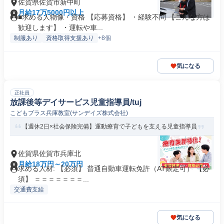
佐賀県佐賀市新中町
月給17万5000円以上
■求める人物像・資格 【応募資格】 ・経験不問 【こんな方は
歓迎します】 ・運転や車...
制服あり
資格取得支援あり
+8個
気になる
正社員
放課後等デイサービス児童指導員/tuj
こどもプラス兵庫教室(サンデイズ株式会社)
【週休2日×社会保険完備】運動療育で子どもを支える児童指導員
佐賀県佐賀市兵庫北
月給18万円～20万円
求める人材: 【必須】 普通自動車運転免許（AT限定可） 【必
須】 ＝＝＝＝＝＝＝...
交通費支給
気になる