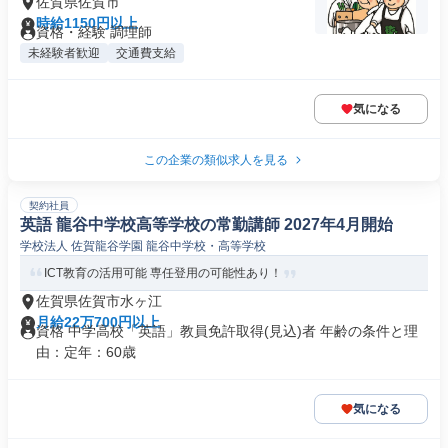
佐賀県佐賀市
時給1150円以上
資格・経験 調理師
未経験者歓迎
交通費支給
気になる
この企業の類似求人を見る
契約社員
英語 龍谷中学校高等学校の常勤講師 2027年4月開始
学校法人 佐賀龍谷学園 龍谷中学校・高等学校
ICT教育の活用可能 専任登用の可能性あり！
佐賀県佐賀市水ヶ江
月給22万700円以上
資格 中学高校「英語」教員免許取得(見込)者 年齢の条件と理
由：定年：60歳
気になる