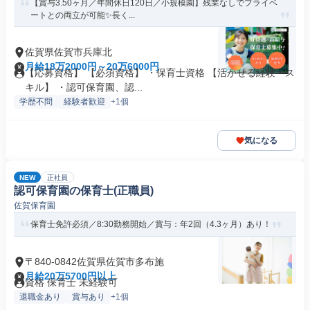
【賞与3.50ヶ月／年間休日120日／小規模園】残業なしでプライベ
ートとの両立が可能✨長く...
佐賀県佐賀市兵庫北
月給18万2000円～20万6000円
【応募資格】 【必須資格】 ・保育士資格 【活かせる経験・ス
キル】 ・認可保育園、認...
学歴不問
経験者歓迎
+1個
気になる
NEW
正社員
認可保育園の保育士(正職員)
佐賀保育園
保育士免許必須／8:30勤務開始／賞与：年2回（4.3ヶ月）あり！
〒840-0842佐賀県佐賀市多布施
月給20万5700円以上
資格 保育士 未経験可
退職金あり
賞与あり
+1個