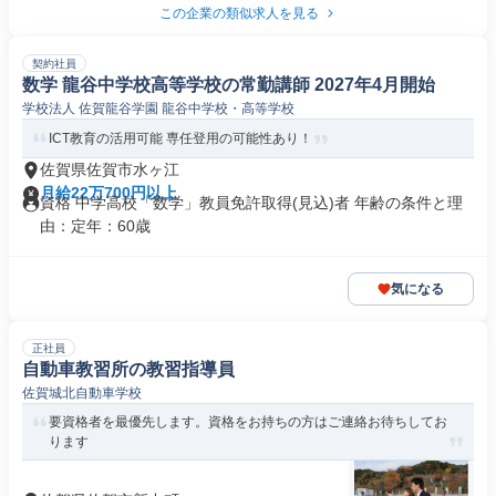
この企業の類似求人を見る
契約社員
数学 龍谷中学校高等学校の常勤講師 2027年4月開始
学校法人 佐賀龍谷学園 龍谷中学校・高等学校
ICT教育の活用可能 専任登用の可能性あり！
佐賀県佐賀市水ヶ江
月給22万700円以上
資格 中学高校「数学」教員免許取得(見込)者 年齢の条件と理
由：定年：60歳
気になる
正社員
自動車教習所の教習指導員
佐賀城北自動車学校
要資格者を最優先します。資格をお持ちの方はご連絡お待ちしてお
ります