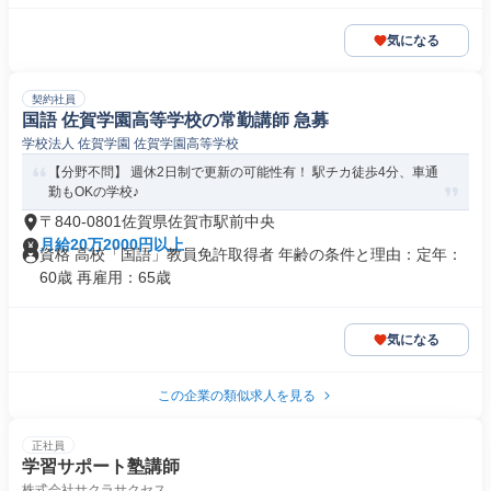
気になる
契約社員
国語 佐賀学園高等学校の常勤講師 急募
学校法人 佐賀学園 佐賀学園高等学校
【分野不問】 週休2日制で更新の可能性有！ 駅チカ徒歩4分、車通
勤もOKの学校♪
〒840-0801佐賀県佐賀市駅前中央
月給20万2000円以上
資格 高校「国語」教員免許取得者 年齢の条件と理由：定年：
60歳 再雇用：65歳
気になる
この企業の類似求人を見る
正社員
学習サポート塾講師
株式会社サクラサクセス