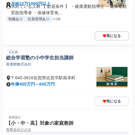
月給22万1000円以上
求めている人材 【 歓迎条件 】 ・健康運動指導士 ・健康運動
実践指導者 ・保健体育免...
制服あり
社員登用あり
+13個
気になる
正社員
総合学習塾の小中学生担当講師
英進館株式会社
〒840-0816佐賀県佐賀市駅南本町
年俸400万円～600万円
気になる
業務委託
【小・中・高】対象の家庭教師
有限会社ひのき