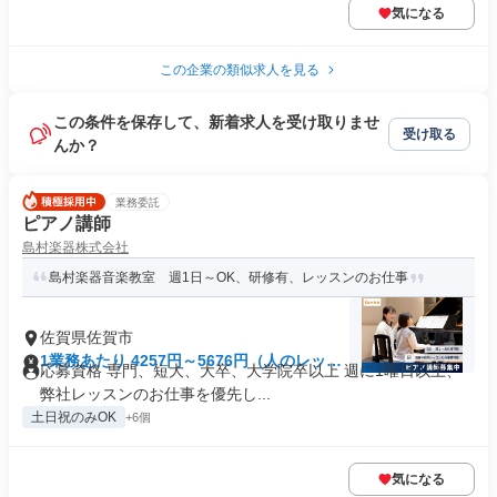
気になる
この企業の類似求人を見る
この条件を保存して、新着求人を受け取りませ
受け取る
んか？
業務委託
ピアノ講師
島村楽器株式会社
島村楽器音楽教室 週1日～OK、研修有、レッスンのお仕事
佐賀県佐賀市
1業務あたり 4257円～5676円（人のレッス
応募資格 専門、短大、大卒、大学院卒以上 週に1曜日以上、
ン 90分）
弊社レッスンのお仕事を優先し...
土日祝のみOK
+6個
気になる