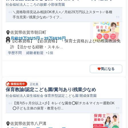
社会福祉法人こころの故郷 小部保育園
＼資格取得見込み相談OK求人⭐／月給29万円以上スタート✅各種
手当充実✅残業少なめ✅ライフ...
佐賀県佐賀市朝日町
月給28万3025円～39万6836円
【応募資格】 【必須資格】 ・保育士資格および幼稚園教諭免
許 【活かせる経験・スキル...
学歴不問
経験者歓迎
+1個
気になる
正社員
保育教諭/認定こども園/賞与あり/残業少なめ
社会福祉法人栄生福祉会 保育所型認定こども園 開成保育園
【賞与5ヶ月分以上⭐彡】キレイな園舎⭕駅チカ＆マイカー通勤OK
⭕子ども主体の保育・教育を行...
佐賀県佐賀市八戸溝