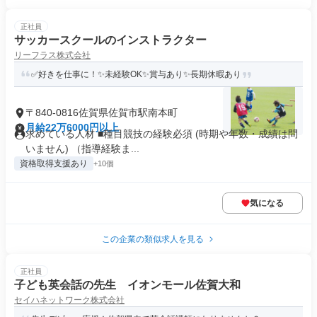
正社員
サッカースクールのインストラクター
リーフラス株式会社
✅好きを仕事に！✨未経験OK✨賞与あり✨長期休暇あり
〒840-0816佐賀県佐賀市駅南本町
月給22万6000円以上
求めている人材 ■種⽬競技の経験必須 (時期や年数・成績は問
いません) （指導経験ま...
資格取得支援あり
+10個
気になる
この企業の類似求人を見る
正社員
子ども英会話の先生 イオンモール佐賀大和
セイハネットワーク株式会社