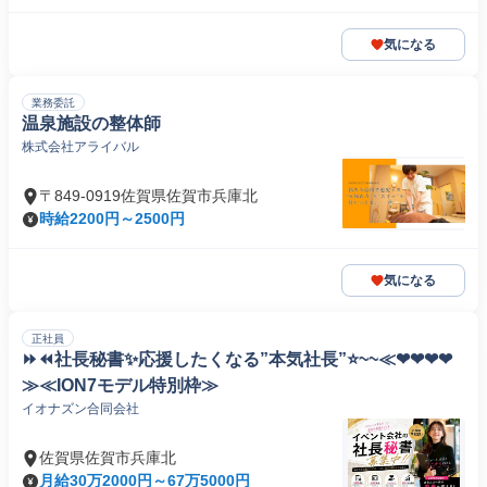
気になる
業務委託
温泉施設の整体師
株式会社アライバル
〒849-0919佐賀県佐賀市兵庫北
時給2200円～2500円
気になる
正社員
⏩⏪社長秘書✨応援したくなる”本気社長”⭐~~≪❤❤❤❤
≫≪ION7モデル特別枠≫
イオナズン合同会社
佐賀県佐賀市兵庫北
月給30万2000円～67万5000円