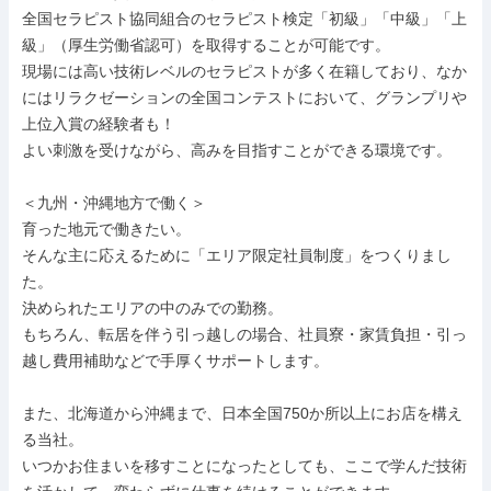
全国セラピスト協同組合のセラピスト検定「初級」「中級」「上
級」（厚生労働省認可）を取得することが可能です。

現場には高い技術レベルのセラピストが多く在籍しており、なか
にはリラクゼーションの全国コンテストにおいて、グランプリや
上位入賞の経験者も！

よい刺激を受けながら、高みを目指すことができる環境です。

＜九州・沖縄地方で働く＞

育った地元で働きたい。

そんな主に応えるために「エリア限定社員制度」をつくりまし
た。

決められたエリアの中のみでの勤務。

もちろん、転居を伴う引っ越しの場合、社員寮・家賃負担・引っ
越し費用補助などで手厚くサポートします。

また、北海道から沖縄まで、日本全国750か所以上にお店を構え
る当社。

いつかお住まいを移すことになったとしても、ここで学んだ技術