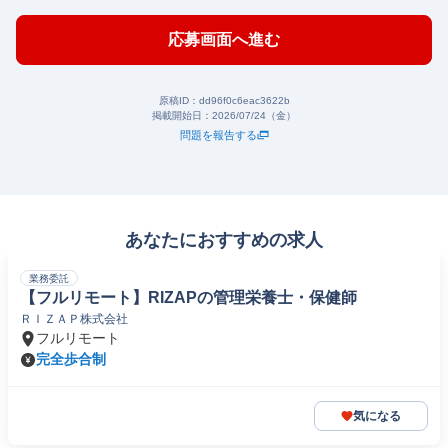
応募画面へ進む
原稿ID：
dd96f0c6eac3622b
掲載開始日：
2026/07/24（金）
問題を報告する
あなたにおすすめの求人
業務委託
【フルリモート】RIZAPの管理栄養士・保健師
ＲＩＺＡＰ株式会社
フルリモート
完全歩合制
気になる