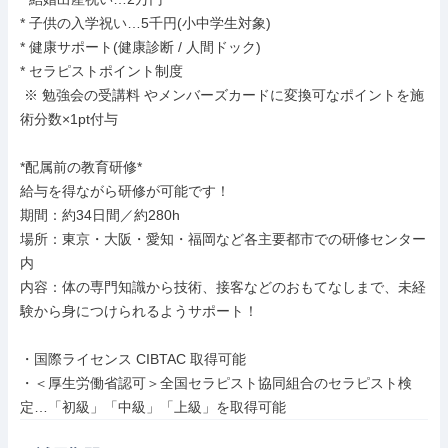
* 子供の入学祝い…5千円(小中学生対象)

* 健康サポート(健康診断 / 人間ドック)

* セラピストポイント制度

 ※ 勉強会の受講料 やメンバーズカードに変換可なポイントを施
術分数×1pt付与

*配属前の教育研修*

給与を得ながら研修が可能です！

期間：約34日間／約280h

場所：東京・大阪・愛知・福岡など各主要都市での研修センター
内

内容：体の専門知識から技術、接客などのおもてなしまで、未経
験から身につけられるようサポート！

・国際ライセンス CIBTAC 取得可能

・＜厚生労働省認可＞全国セラピスト協同組合のセラピスト検
定…「初級」「中級」「上級」を取得可能