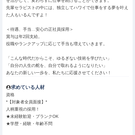
を活かして、変わらずに仕事を続けることができます。

先輩セラピストの中には、独立してハワイで仕事をする夢を叶え
た人もいるんですよ！

＜待遇、手当…安心の正社員採用＞

賞与は年2回支給。

役職やランクアップに応じて手当も増えていきます。

「こんな時代だからこそ、ゆるぎない技術を学びたい」

「自分の人生の舵を、自分で取れるようになりたい」

あなたの新しい一歩を、私たちに応援させてください！
求めている人材
資格

*【対象者全員面接】*

人柄重視の採用！

★未経験歓迎・ブランクOK

★学歴・経験・年齢不問
