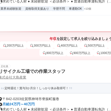
求めている人材 ● 未経験歓迎 ＜必須条件＞ ● 普通自動車運転免許（..
業界未経験歓迎
資格取得支援あり
学歴不問
車通勤OK
+10個
年収
を設定して求人を絞り込みましょ
200万円以上
300万円以上
400万円以上
500万円以上
800万円以上
900万円以上
1000
正社員
リサイクル工場での作業スタッフ
株式会社大島産業
定時退社！賞与3か月分！しっかり休み取得可！
〒842-0203佐賀県神埼市脊振町服巻
月給24万円～40万円
求めている人材 ● 未経験歓迎 ＜必須条件＞ ● 普通自動車運転免許（..