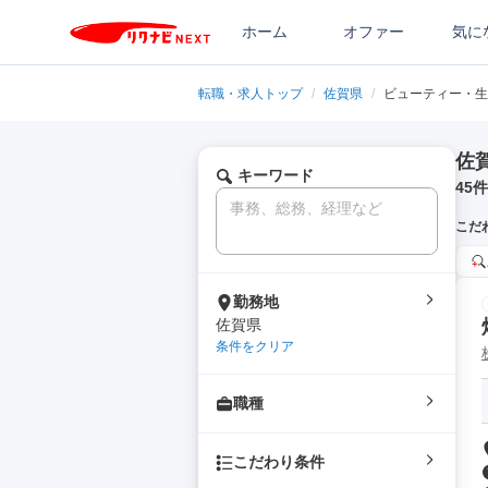
ホーム
オファー
気に
転職・求人トップ
/
佐賀県
/
ビューティー・生
佐
キーワード
45
件
こだ
勤務地
佐賀県
条件をクリア
職種
こだわり条件