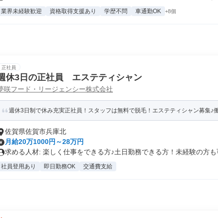
業界未経験歓迎
資格取得支援あり
学歴不問
車通勤OK
+8個
正社員
週休3日の正社員 エステティシャン
夢咲フード・リージェンシー株式会社
週休3日制で休み充実正社員！スタッフは無料で脱毛！エステティシャン募集♪働き
佐賀県佐賀市兵庫北
月給20万1000円～28万円
求める人材: 楽しく仕事をできる方♪土日勤務できる方！未経験の方も可.
社員登用あり
即日勤務OK
交通費支給