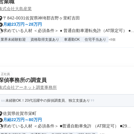
営業職
株式会社大島産業
〒842-0031佐賀県神埼郡吉野ヶ里町吉田
月給23万円～28万円
求めている人材 ＜必須条件＞ ● 普通自動車運転免許（AT限定可） ●..
業界未経験歓迎
資格取得支援あり
車通勤OK
住宅手当あり
+8個
正社員
探偵事務所の調査員
株式会社アーネット調査事務所
未経験OK！20代活躍中の探偵調査員、独立支援あり
佐賀県佐賀市栄町
月給22万円～80万円
求めている人材 ＜必須条件＞ ■普通自動車免許 （AT限定可） ■29...