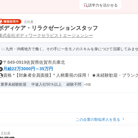
語学力を活かせる
正社員
ボディケア・リラクゼーションスタッフ
株式会社ボディワークセラピストエージェンシー
九州・沖縄地方で働く。その手に一生モノのスキルを身につけて活躍してみま
〒849-0919佐賀県佐賀市兵庫北
月給22万3000円～35万円
資格 *【対象者全員面接】* 人柄重視の採用！ ★未経験歓迎・ブランク.
業界未経験歓迎
中途入社50％以上
経験不問
+9個
この企業の類似求人を見る
正社員