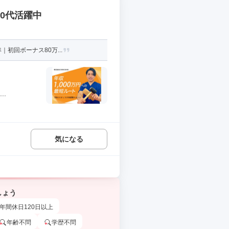
30代活躍中
初回ボーナス80万...
.
気になる
しょう
年間休日120日以上
年齢不問
学歴不問