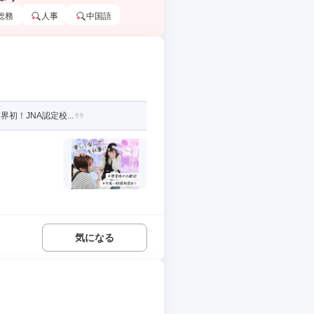
総務
人事
中国語
初！JNA認定校...
気になる