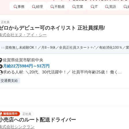
事務
経理
不動産
営業
IT
英語
正社員
ゼロからデビュー可のネイリスト 正社員採用/
株式会社エヌ・アイ・シー
資格無し未経験OK！／月8～9休／全員正社員スタート✧˖°／有給消化100％／業界
佐賀県佐賀市駅前中央
月給22万5984円～53万円
求める人材: ＼20代、30代活躍中！／ 社員平均年齢25歳！ 働く...
交通費支給
正社員
小売店へのルート配送ドライバー
株式会社シンクラン