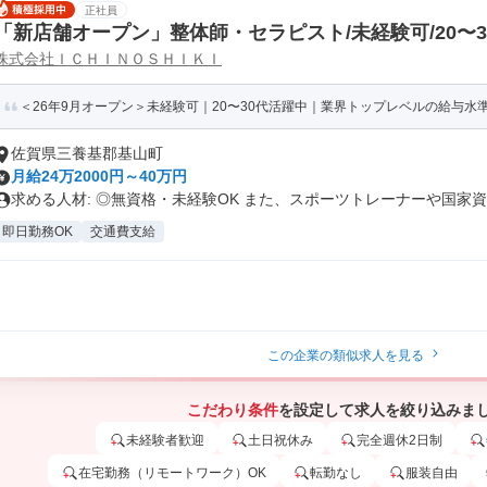
正社員
「新店舗オープン」整体師・セラピスト/未経験可/20〜
株式会社ＩＣＨＩＮＯＳＨＩＫＩ
＜26年9月オープン＞未経験可｜20〜30代活躍中｜業界トップレベルの給与水準｜
佐賀県三養基郡基山町
月給24万2000円～40万円
求める人材: ◎無資格・未経験OK また、スポーツトレーナーや国家資..
即日勤務OK
交通費支給
この企業の類似求人を見る
こだわり条件
を設定して求人を絞り込みま
未経験者歓迎
土日祝休み
完全週休2日制
在宅勤務（リモートワーク）OK
転勤なし
服装自由