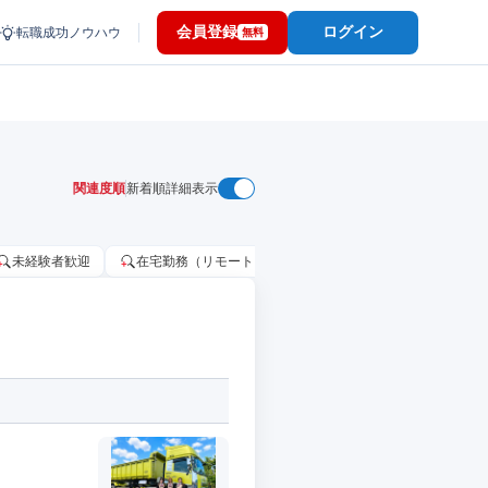
会員登録
ログイン
転職成功ノウハウ
無料
関連度順
新着順
詳細表示
未経験者歓迎
在宅勤務（リモートワーク）OK
家賃補助・住宅手当