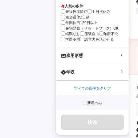
人気の条件
未経験者歓迎
土日祝休み
完全週休2日制
年間休日120日以上
在宅勤務（リモートワーク）OK
転勤なし
服装自由
年齢不問
学歴不問
語学力を活かせる
雇用形態
年収
すべての条件をクリア
新着のみ
検索