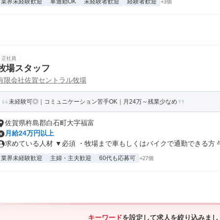
業界未経験歓迎
車通勤OK
未経験者歓迎
経験者歓迎
+3個
正社員
牧場スタッフ
有限会社佐賀セントラル牧場
未経験可◎｜コミュニケーション苦手OK｜月24万～残業少なめ
佐賀県杵島郡白石町大字福富
月給24万円以上
求めている人材 ▼必須 ・牧場まで車もしくはバイクで通勤できる方 牛.
業界未経験歓迎
主婦・主夫歓迎
60代も応募可
+27個
キーワード
を設定して求人を絞り込みまし