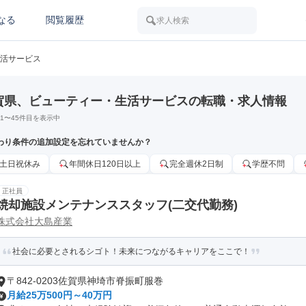
なる
閲覧履歴
求人検索
活サービス
賀県、ビューティー・生活サービスの転職・求人情報
1
〜
45
件目を表示中
わり条件の追加設定を忘れていませんか？
土日祝休み
年間休日120日以上
完全週休2日制
学歴不問
正社員
焼却施設メンテナンススタッフ(二交代勤務)
株式会社大島産業
社会に必要とされるシゴト！未来につながるキャリアをここで！
〒842-0203佐賀県神埼市脊振町服巻
月給25万500円～40万円