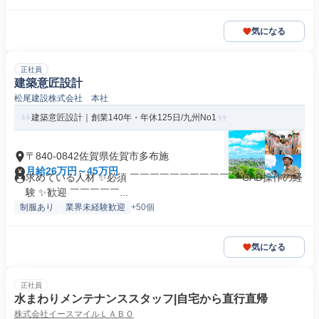
気になる
正社員
建築意匠設計
松尾建設株式会社 本社
建築意匠設計｜創業140年・年休125日/九州No1
〒840-0842佐賀県佐賀市多布施
月給26万円～45万円
求めている人材 ✨必須 ￣￣￣￣￣￣￣￣￣￣ ・CAD操作の経
験 ✨歓迎 ￣￣￣￣￣...
制服あり
業界未経験歓迎
+50個
気になる
正社員
水まわりメンテナンススタッフ|自宅から直行直帰
株式会社イースマイルＬＡＢＯ