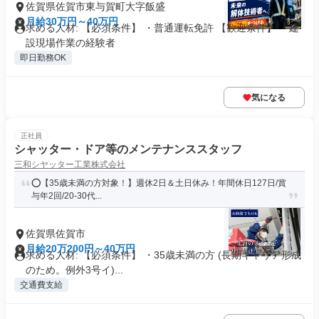
佐賀県佐賀市東与賀町大字飯盛
月給30万円～40万円
求める人材: 【必須条件】 ・普通運転免許 【歓迎条件】 ・建
設現場作業の経験者
即日勤務OK
気になる
正社員
シャッター・ドア等のメンテナンススタッフ
三和シヤッター工業株式会社
⭕️【35歳未満の方対象！】週休2日＆土日休み！年間休日127日/賞
与年2回/20-30代...
佐賀県佐賀市
月給20万200円～40万円
求める人材: 【必須条件】 ・35歳未満の方 (長期キャリア形成
のため。例外3号イ)...
交通費支給