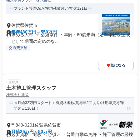
荏原環境プラント株式会社
プラント設備O&M/平均残業月5h/年休121日
佐賀県佐賀市
年俸480万円～550万円
求める人材: ✅ 必須条件 ・年齢：60歳未満（定年年齢を上限
として期間の定めのな...
交通費支給
気になる
正社員
土木施工管理スタッフ
株式会社新栄
＜月給32万円スタート＞有資格者歓/賞与年2回あり/社用車貸与/年
間休日110日！
〒840-0201佐賀県佐賀市
月給35万円～50万円
必要資格・経験 ＜必須＞ ・普通自動車免許 ・施工管理の経験