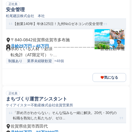
正社員
安全管理
松尾建設株式会社 本社
【創業140年】年休125日！九州No1ゼネコンの安全管理
〒840-0842佐賀県佐賀市多布施
月給29万円～45万円
求めている人材 ✨必須 ￣￣￣￣￣￣￣￣￣￣ ・普通自動車運
転免許（AT限定可） ✨...
制服あり
業界未経験歓迎
+48個
気になる
正社員
まちづくり運営アシスタント
ケイアイスター不動産株式会社佐賀営業所
「辞め方がわからない」そんな悩みも一緒に解決。20代・30代の
転職を熟知した私たちが、ゼロ...
佐賀県佐賀市西田代