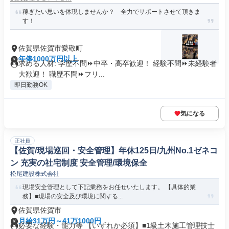
稼ぎたい思いを体現しませんか？ 全力でサポートさせて頂きま
す！
佐賀県佐賀市愛敬町
年俸1000万円以上
求める人材: 学歴不問⏩中卒・高卒歓迎！ 経験不問⏩未経験者
大歓迎！ 職歴不問⏩フリ...
即日勤務OK
気になる
正社員
【佐賀/現場巡回・安全管理】年休125日/九州No.1ゼネコ
ン 充実の社宅制度 安全管理/環境保全
松尾建設株式会社
現場安全管理として下記業務をお任せいたします。 【具体的業
務】■現場の安全及び環境に関する...
佐賀県佐賀市
月給31万円～41万1000円
必要な経験・能力等 【いずれか必須】■1級土木施工管理技士