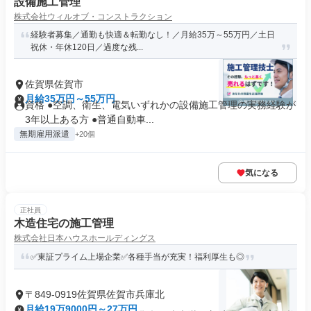
設備施工管理
株式会社ウィルオブ・コンストラクション
経験者募集／通勤も快適＆転勤なし！／月給35万～55万円／土日
祝休・年休120日／過度な残...
佐賀県佐賀市
月給35万円～55万円
資格 ●空調、衛生、電気いずれかの設備施工管理の実務経験が
3年以上ある方 ●普通自動車...
無期雇用派遣
+20個
気になる
正社員
木造住宅の施工管理
株式会社日本ハウスホールディングス
✅東証プライム上場企業✅各種手当が充実！福利厚生も◎
〒849-0919佐賀県佐賀市兵庫北
月給19万9000円～27万円