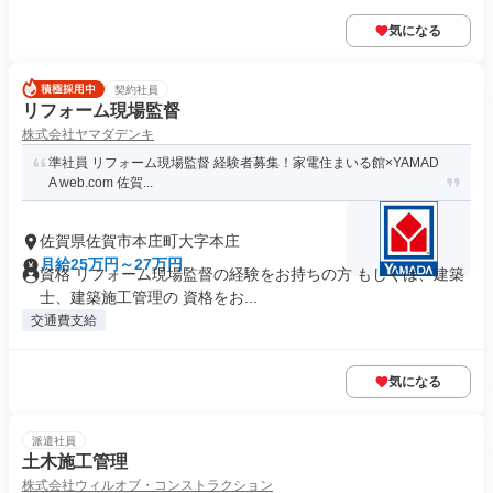
気になる
契約社員
リフォーム現場監督
株式会社ヤマダデンキ
準社員 リフォーム現場監督 経験者募集！家電住まいる館×YAMAD
A web.com 佐賀...
佐賀県佐賀市本庄町大字本庄
月給25万円～27万円
資格 リフォーム現場監督の経験をお持ちの方 もしくは、建築
士、建築施工管理の 資格をお...
交通費支給
気になる
派遣社員
土木施工管理
株式会社ウィルオブ・コンストラクション