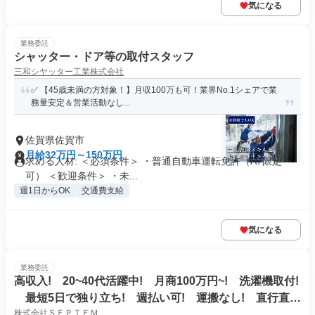
気になる
業務委託
シャッター・ドア等の取付スタッフ
三和シヤッター工業株式会社
✅ 【45歳未満の方対象！】月収100万も可！業界No.1シェアで業
務量安定＆営業活動なし...
佐賀県佐賀市
月給32万円～150万円
求める人材: ＜必須条件＞ ・普通自動車運転免許（AT限定
可） ＜歓迎条件＞ ・未...
週1日からOK
交通費支給
気になる
業務委託
高収入! 20~40代活躍中! 月商100万円~! 洗濯機取付!
最短5日で独り立ち! 週払い可! 運搬なし! 直行直
株式会社ＳＥＰＴＥＭ
帰!