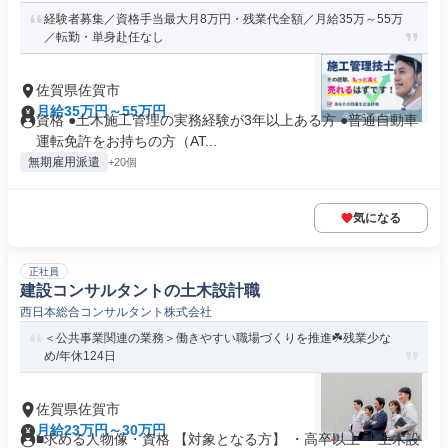
経験者募集／資格手当最大月8万円・残業代全額／月給35万～55万
／転勤・単身赴任なし
佐賀県佐賀市
月給35万円～55万円
資格 ●土木施工管理の実務経験が3年以上ある方 ●普通自動車
運転免許をお持ちの方（AT...
無期雇用派遣
+20個
気になる
正社員
建設コンサルタントの土木設計職
西日本総合コンサルタント株式会社
＜公共事業関連の業務＞働きやすい職場づくりを推進☘️残業少な
め/年休124日
佐賀県佐賀市
月給23万円～30万円
■求める人物像・資格 【対象となる方】 ・高卒以上 ・土木設