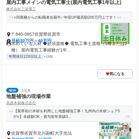
屋内工事メインの電気工事士(屋内電気工事1年以上)
株式会社三栄電工
⭐同業種からの転職者在籍中✅年収UP最高額200万円上です！
〒840-0857佐賀県佐賀市
月給30万円～40万円
求めている人材 ◆必須資格◆ 電気工事士資格（1種または2
種） 屋内電気工事経験が1年...
年間休日120日以上
+19個
気になる
NEW
正社員
地盤補強の現場作業
高原木材株式会社
【業界初の木材を利用した地盤補強工事！九州内の木材シェア5
0％】未経験OK・賞与前年実績3...
佐賀県佐賀市北川副町大字光法