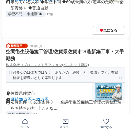
求めている人材 ◆学歴不問 ◆60歳未満の方(定年のため) ＜必
須資格＞ ◆普通自動...
学歴不問
車通勤OK
+12個
気になる
派遣社員
空調衛生設備施工管理/佐賀県佐賀市:S造新築工事・大手
勤務
株式会社コプロコンストラクション(ベスキャリ建設)
必要なのは体力ではなく、あなたの「経験」と「知識」です。有資
格者を即戦力として厚遇します。
佐賀県佐賀市
月給28万円～43万円
応募条件 《 必須条件 》 ・空調衛生設備施工管理の実務経験
をお持ちの方 《 こんな...
無期雇用派遣
+7個
ホーム
オファー
気になる
気になる