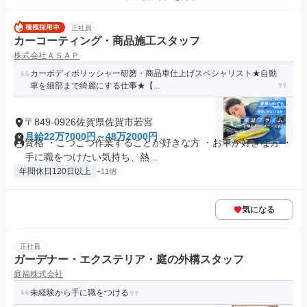
正社員
カーコーティング・商品施工スタッフ
株式会社ＡＳＡＰ
カーボディポリッシャー研磨・商品車仕上げスペシャリスト★自動
車を細部まで綺麗にする仕事★【...
〒849-0926佐賀県佐賀市若宮
月給22万7000円～48万2000円
資格 ・こつこつ作業することが好きな方 ・お車が好きな方 ・
手に職をつけたい気持ち、熱...
年間休日120日以上
+11個
気になる
正社員
ガーデナー・エクステリア・庭の外構スタッフ
庭福株式会社
未経験から手に職をつける