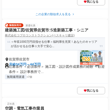
気になる
この企業の類似求人を見る
派遣社員
建築施工図/佐賀県佐賀市:S造新築工事・シニア
株式会社コプロコンストラクション(ベスキャリ建設)
＜年収1000万円目指せる仕事＞福利厚生充実！あなたのキャリア
が活かせるお仕事☆大手で安心...
佐賀県佐賀市
月給34万円～44万円
応募条件 ＜必須条件＞ 施工図・設計図作成業務の経験 ＜歓迎
条件＞ 設計事務所で...
無期雇用派遣
+7個
気になる
正社員
空調・電気工事作業員