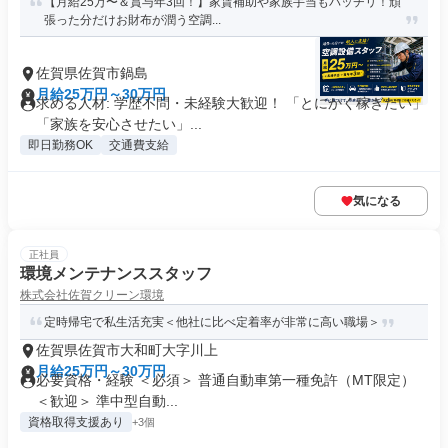
【月給25万〜＆賞与年3回！】家賃補助や家族手当もバッチリ！頑
張った分だけお財布が潤う空調...
佐賀県佐賀市鍋島
月給25万円～30万円
求める人材: 学歴不問・未経験大歓迎！ 「とにかく稼ぎたい」
「家族を安心させたい」...
即日勤務OK
交通費支給
気になる
正社員
環境メンテナンススタッフ
株式会社佐賀クリーン環境
定時帰宅で私生活充実＜他社に比べ定着率が非常に高い職場＞
佐賀県佐賀市大和町大字川上
月給25万円～30万円
必要資格・経験 ＜必須＞ 普通自動車第一種免許（MT限定）
＜歓迎＞ 準中型自動...
資格取得支援あり
+3個