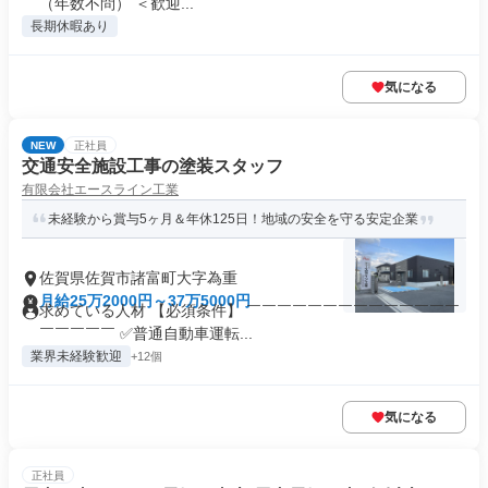
（年数不問） ＜歓迎...
長期休暇あり
気になる
NEW
正社員
交通安全施設工事の塗装スタッフ
有限会社エースライン工業
未経験から賞与5ヶ月＆年休125日！地域の安全を守る安定企業
佐賀県佐賀市諸富町大字為重
月給25万2000円～37万5000円
求めている人材 【必須条件】 ￣￣￣￣￣￣￣￣￣￣￣￣￣￣
￣￣￣￣￣ ✅普通自動車運転...
業界未経験歓迎
+12個
気になる
正社員