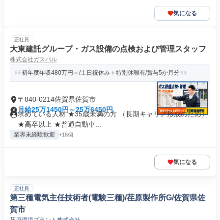
気になる
正社員
大東建託グループ・ガス設備の点検および管理スタッフ
株式会社ガスパル
初年度年収480万円～/土日祝休み＋特別休暇有/賞与5か月分
〒840-0214佐賀県佐賀市
月給25万1450円～25万6450円
求めている人材 ★35歳未満の方 （長期キャリア形成のため）
★高卒以上 ★普通自動車...
業界未経験歓迎
+18個
気になる
正社員
第三種電気主任技術者(電験三種)/荏原製作所G/佐賀県佐
賀市