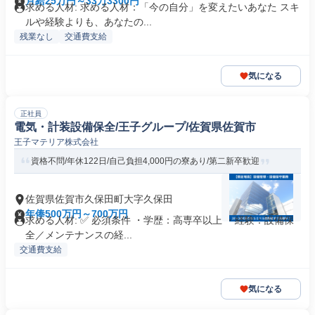
月給25万円～33万3300円
求める人材: 求める人材：「今の自分」を変えたいあなた スキ
ルや経験よりも、あなたの...
残業なし
交通費支給
気になる
正社員
電気・計装設備保全/王子グループ/佐賀県佐賀市
王子マテリア株式会社
資格不問/年休122日/自己負担4,000円の寮あり/第二新卒歓迎
佐賀県佐賀市久保田町大字久保田
年俸500万円～700万円
求める人材: ✅ 必須条件 ・学歴：高専卒以上 ・経験：設備保
全／メンテナンスの経...
交通費支給
気になる