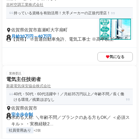
吉村空調工業株式会社
持っている資格を有効活用！大手メーカーの正規代理店！
佐賀県佐賀市嘉瀬町大字扇町
月給30万円～40万円
【資格】 ※普通自動車免許、電気工事士 ※高卒以上
気になる
業務委託
電気主任技術者
新菱電気保安協会株式会社
40代・50代・60代活躍中！／月給35万円以上／年齢不問／長く働
ける環境／残業ほぼなし
佐賀県佐賀市
完全歩合制
求める人材: ＼年齢不問／ブランクのある方もOK／ ＜必須ス
キル＞ ・実務経験2...
社員登用あり
+2個