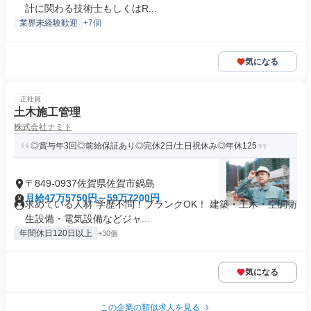
計に関わる技術士もしくはR...
業界未経験歓迎
+7個
気になる
正社員
土木施工管理
株式会社ナミト
◎賞与年3回◎前給保証あり◎完休2日/土日祝休み◎年休125
〒849-0937佐賀県佐賀市鍋島
月給47万5750円～59万7200円
求めている人材 学歴不問！ブランクOK！ 建築・土木・空調衛
生設備・電気設備などジャ...
年間休日120日以上
+30個
気になる
この企業の類似求人を見る