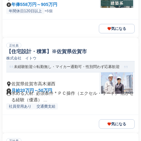
年俸558万円～905万円
年間休日120日以上
+6個
気になる
正社員
【住宅設計・積算】※佐賀県佐賀市
株式会社 イトウ
未経験歓迎☆転勤無し・マイカー通勤可・性別問わず応募歓迎
佐賀県佐賀市高木瀬西
月給20万円～50万円
求める人材: 必須条件 * ＰＣ操作（エクセル・ワード） 活かせ
る経験（優遇） ...
社員登用あり
交通費支給
気になる
正社員