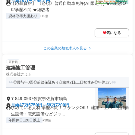
月給28万円～45万円
【応募資格】 《必須》普通自動車免許(AT限定可) ★未経験O
K/学歴不問 ★経験者...
資格取得支援あり
+15個
気になる
この企業の類似求人を見る
正社員
建築施工管理
株式会社ナミト
◎賞与年3回◎前給保証あり◎完休2日/土日祝休み◎年休125
〒849-0937佐賀県佐賀市鍋島
月給47万5750円～59万7200円
求めている人材 学歴不問！ブランクOK！ 建築・土木・空調衛
生設備・電気設備などジャ...
年間休日120日以上
+30個