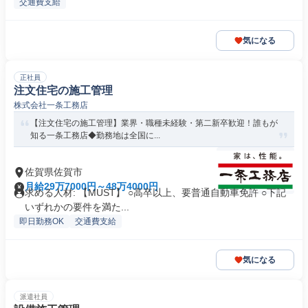
交通費支給
気になる
正社員
注文住宅の施工管理
株式会社一条工務店
【注文住宅の施工管理】業界・職種未経験・第二新卒歓迎！誰もが
知る一条工務店◆勤務地は全国に...
佐賀県佐賀市
月給29万7000円～48万4000円
求める人材: 【MUST】 ○高卒以上、要普通自動車免許 ○下記
いずれかの要件を満た...
即日勤務OK
交通費支給
気になる
派遣社員