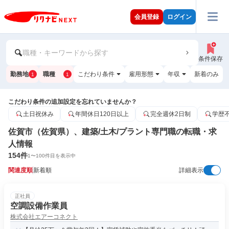
会員登録
ログイン
職種・キーワードから探す
条件保存
勤務地
職種
こだわり条件
雇用形態
年収
新着のみ
1
1
こだわり条件の追加設定を忘れていませんか？
土日祝休み
年間休日120日以上
完全週休2日制
学歴
佐賀市（佐賀県）、建築/土木/プラント専門職の転職・求
人情報
154
件
1
〜
100
件目を表示中
関連度順
新着順
詳細表示
正社員
空調設備作業員
株式会社エアーコネクト