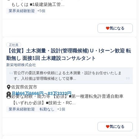
もしくは ■1級建築施工管...
業界未経験歓迎
+5個
気になる
正社員
【佐賀】土木測量・設計(管理職候補) U・Iターン歓迎 転
勤無し 面接1回 土木建設コンサルタント
新栄地研株式会社
官公庁の委託業務や依頼による土木測量・設計をお任せいたしま
す。入社後は管理職候補として従事...
佐賀県佐賀市
月給66万6666円～83万3333円
必要な経験・能力等 【必須】■第一種運転免許普通自動車
【いずれか必須】■技術士・RC...
業界未経験歓迎
転勤なし
+1個
気になる