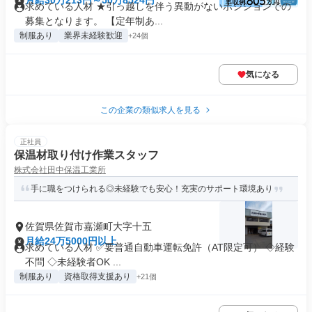
月給30万213円～50万8524円
求めている人材 ★引っ越しを伴う異動がないポジションでの
募集となります。 【定年制あ...
制服あり
業界未経験歓迎
+24個
気になる
この企業の類似求人を見る
正社員
保温材取り付け作業スタッフ
株式会社田中保温工業所
手に職をつけられる◎未経験でも安心！充実のサポート環境あり
佐賀県佐賀市嘉瀬町大字十五
月給24万5000円以上
求めている人材 ✅要普通自動車運転免許（AT限定可） ◇経験
不問 ◇未経験者OK ...
制服あり
資格取得支援あり
+21個