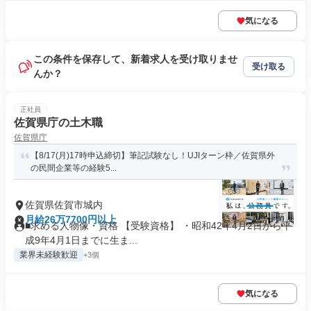
気になる
この条件を保存して、新着求人を受け取りませ
受け取る
んか？
正社員
佐賀県庁の土木職
佐賀県庁
【8/17(月)17時申込締切】筆記試験なし！UJIターン枠／佐賀県外
の民間企業等の経験5...
佐賀県佐賀市城内
月給26万7700円以上
■求める人物像・資格 【受験資格】 ・昭和42年4月2日から平
成9年4月1日までに生ま...
業界未経験歓迎
+3個
気になる