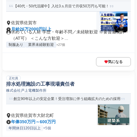
【40代・50代活躍中】入社3ヵ月目で月収50万円も可能！
佐賀県佐賀市
月給26万2000円以上
求めている人材 学歴・年齢不問／未経験歓迎 ※要普通免許
（AT可） ＜こんな方歓迎＞...
制服あり
業界未経験歓迎
+27個
気になる
正社員
排水処理施設の工事現場責任者
株式会社戸上電機製作所
創立90年以上の安定企業！受注増加に伴う組織拡大のための採用
佐賀県佐賀市大財北町
年俸350万円～600万円
年間休日120日以上
+5個