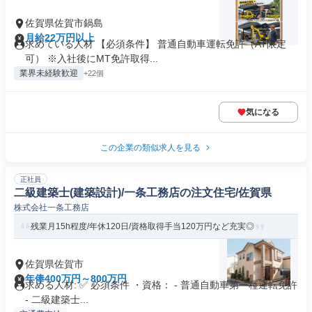
佐賀県佐賀市鍋島
月給22万円以上
求めている人材 【必須条件】 普通自動車運転免許（AT限定
可） ※入社後にMT免許取得...
業界未経験歓迎
+22個
気になる
この企業の類似求人を見る
正社員
二級建築士(建築設計)/一条工務店の注文住宅/佐賀県
株式会社一条工務店
残業月15h程度/年休120日/資格取得手当120万円など充実◎
佐賀県佐賀市
年俸400万円～800万円
求める人材: ✅ 必須条件 ・資格： - 普通自動車第一種運転免許
- 二級建築士...