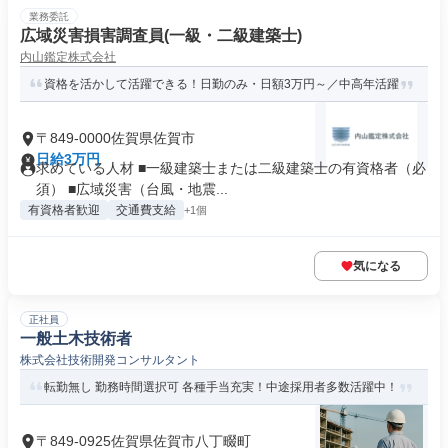
業務委託
広域災害損害調査員(一級・二級建築士)
内山鑑定株式会社
資格を活かして活躍できる！日勤のみ・日額3万円～／中高年活躍
〒849-0000佐賀県佐賀市
日給3万円
求めている人材 ■一級建築士または二級建築士の有資格者（必
須） ■広域災害（台風・地震...
有資格者歓迎
交通費支給
+1個
気になる
正社員
一般土木技術者
株式会社技術開発コンサルタント
転勤無し 勤務時間選択可 各種手当充実！中途採用者多数活躍中！
〒849-0925佐賀県佐賀市八丁畷町