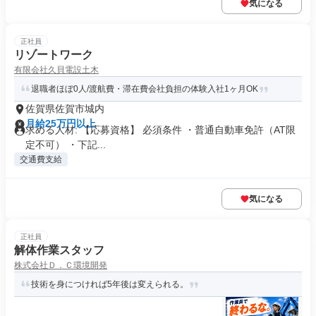
気になる
正社員
リゾートワーク
有限会社久貝電設土木
退職者ほぼ0人/渡航費・滞在費会社負担の体験入社1ヶ月OK
佐賀県佐賀市城内
月給25万円以上
求める人材: 【応募資格】 必須条件 ・普通自動車免許（AT限
定不可） ・下記...
交通費支給
気になる
正社員
解体作業スタッフ
株式会社Ｄ．Ｃ環境開発
技術を身につければ5年後は変えられる。