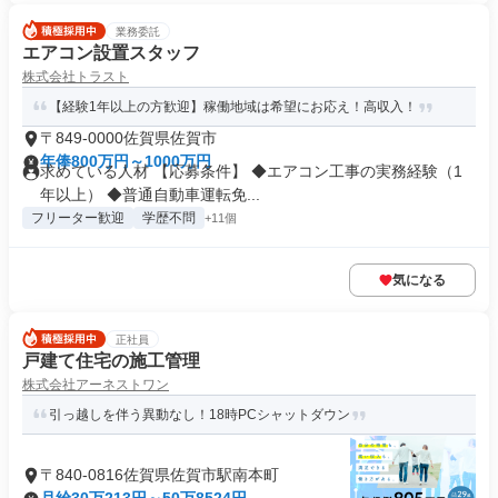
業務委託
エアコン設置スタッフ
株式会社トラスト
【経験1年以上の方歓迎】稼働地域は希望にお応え！高収入！
〒849-0000佐賀県佐賀市
年俸800万円～1000万円
求めている人材 【応募条件】 ◆エアコン工事の実務経験（1
年以上） ◆普通自動車運転免...
フリーター歓迎
学歴不問
+11個
気になる
正社員
戸建て住宅の施工管理
株式会社アーネストワン
引っ越しを伴う異動なし！18時PCシャットダウン
〒840-0816佐賀県佐賀市駅南本町