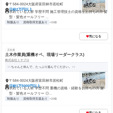
〒584-0024大阪府富田林市若松町
日給2万円以上
求めている人材 学歴不問 施工管理技士の資格をお持ちの方 髪
型・髪色オールフリー ...
制服あり
資格取得支援あり
+16個
気になる
正社員
土木作業員(重機オペ、現場リーダークラス)
株式会社ミヤプロ
ちゃんと休んで、たっぷり遊んでください。
〒584-0024大阪府富田林市若松町
日給1万5000円以上
求めている人材 学歴不問 重機の資格・経験をお持ちの方 髪
型・髪色オールフリー ◎...
制服あり
資格取得支援あり
+16個
気になる