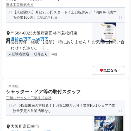
浪速工業株式会社
【未経験OK】月給25万円スタート！土日祝休み／『河内を代表す
る企業100選』に認定されま...
〒584-0023大阪府富田林市若松町東
月給25万円～50万円
必要資格・経験 【必須】 特にありません！ お気軽にお問い合
わせください。 〈 ...
未経験者歓迎
研修あり
+4個
気になる
業務委託
シャッター・ドア等の取付スタッフ
三和シヤッター工業株式会社
✅ 【45歳未満の方対象！】月収100万も可！業界No.1シェアで業
務量安定＆営業活動なし...
大阪府富田林市