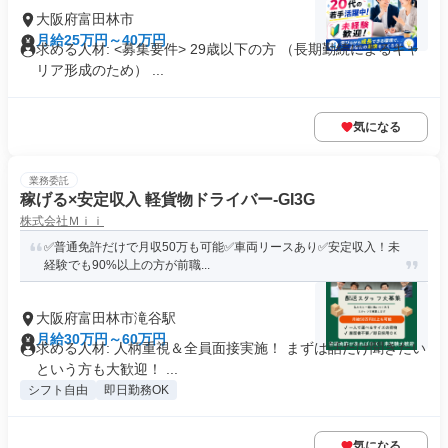
大阪府富田林市
月給25万円～40万円
求める人材: <募集要件> 29歳以下の方 （長期勤続によるキャ
リア形成のため） ...
気になる
業務委託
稼げる×安定収入 軽貨物ドライバー-GI3G
株式会社Ｍｉｉ
✅普通免許だけで月収50万も可能✅車両リースあり✅安定収入！未
経験でも90%以上の方が前職...
大阪府富田林市滝谷駅
月給30万円～60万円
求める人材: 人柄重視＆全員面接実施！ まずは話だけ聞きたい
という方も大歓迎！ ...
シフト自由
即日勤務OK
気になる