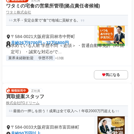
正社員
ワタミの宅食の営業所管理(拠点責任者候補)
ワタミ株式会社
大手・安定企業で“食”で地域に貢献する。
〒584-0021大阪府富田林市中野町
月給26万9700円～32万6800円
求めている人材 学歴不問 ＜必須＞ ・普通自動車免許（AT限
定可） ・誠実な対応がで...
業界未経験歓迎
学歴不問
+13個
気になる
正社員
買取提案スタッフ
株式会社FGドリーム
最後の一押しを担う！成果は全て収入へ！年収2000万円超えも
〒584-0033大阪府富田林市富田林町
月給50万円以上