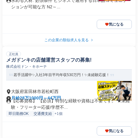
求める人材: 必須条件 ビジネスで通用する日本語コミュニケー
ションが可能な方 N2～...
気になる
この企業の類似求人を見る
正社員
メガドンキの店舗運営スタッフの募集!
株式会社ドン・キホーテ
若手活躍中✨入社3年目平均年収530万円！✨未経験応援！
大阪府富田林市若松町西
月給28万1000円～44万円
【応募資格】 【必須】特別な経験や資格は不要です。 ★未経
験・フリーター応援/学歴不...
即日勤務OK
交通費支給
+1個
気になる