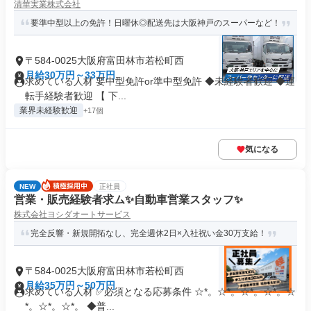
清華実業株式会社
要準中型以上の免許！日曜休◎配送先は大阪神戸のスーパーなど！
〒584-0025大阪府富田林市若松町西
月給30万円～33万円
求めている人材 要中型免許or準中型免許 ◆未経験者歓迎 ◆運
転手経験者歓迎 【 下...
業界未経験歓迎
+17個
気になる
NEW
正社員
営業・販売経験者求ム✨自動車営業スタッフ✨
株式会社ヨシダオートサービス
完全反響・新規開拓なし、完全週休2日×入社祝い金30万支給！
〒584-0025大阪府富田林市若松町西
月給35万円～50万円
求めている人材 ✅必須となる応募条件 ☆*。☆*。☆*。☆*。☆
*。☆*。☆*。 ◆普...