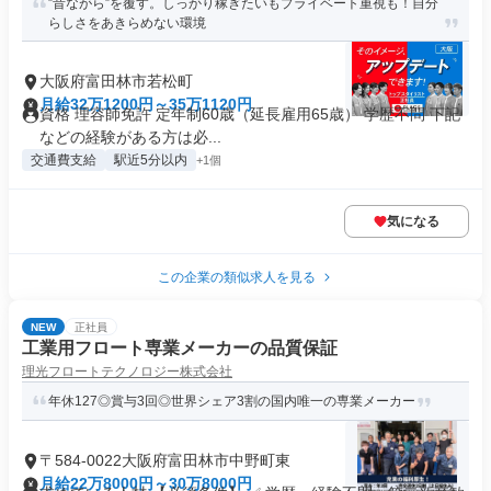
”昔ながら”を覆す。しっかり稼ぎたいもプライベート重視も！自分
らしさをあきらめない環境
大阪府富田林市若松町
月給32万1200円～35万1120円
資格 理容師免許 定年制60歳（延長雇用65歳） 学歴不問 下記
などの経験がある方は必...
交通費支給
駅近5分以内
+1個
気になる
この企業の類似求人を見る
NEW
正社員
工業用フロート専業メーカーの品質保証
理光フロートテクノロジー株式会社
年休127◎賞与3回◎世界シェア3割の国内唯一の専業メーカー
〒584-0022大阪府富田林市中野町東
月給22万8000円～30万8000円