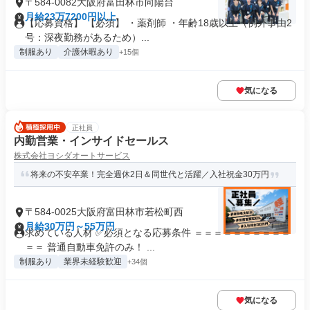
〒584-0082大阪府富田林市向陽台
月給23万7200円以上
【応募資格】 【必須】 ・薬剤師 ・年齢18歳以上（例外事由2
号：深夜勤務があるため）...
制服あり
介護休暇あり
+15個
気になる
正社員
内勤営業・インサイドセールス
株式会社ヨシダオートサービス
将来の不安卒業！完全週休2日＆同世代と活躍／入社祝金30万円
〒584-0025大阪府富田林市若松町西
月給30万円～55万円
求めている人材 ✅必須となる応募条件 ＝＝＝＝＝＝＝＝＝＝
＝＝ 普通自動車免許のみ！ ...
制服あり
業界未経験歓迎
+34個
気になる