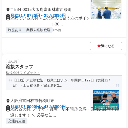
〒584-0015大阪府富田林市西条町
月給21万9780円～25万2990円
求めている人材 ⭐この求人に合う方のポイント ━━━━━━
━━━━━━━━━━ ✨30...
制服あり
業界未経験歓迎
+25個
気になる
正社員
溶接スタッフ
株式会社ワイズテクノ
【日勤】未経験歓迎／残業ほぼナシ／年間休日122日（実質127
日）・土日祝休み・完全週休2...
大阪府富田林市若松町東
月給23万6000円～43万6000円
求める人材: ／ 学歴・経験一切不問◎ 業界・業種未経験も歓
迎します！ ＼ 必要な知...
交通費支給