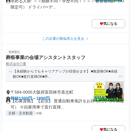
求める人材: ＜＜経験不問！学歴不問！＞＞ ✅要普通免許（AT
限定可） ドライバーデ...
気になる
この企業の類似求人を見る
業務委託
葬祭事業の会場アシスタントスタッフ
株式会社T.優
【未経験からでもキャリアアップが目指せます】 ■無資格OK■未経
験OK■直行直帰OK■学...
〒584-0005大阪府富田林市喜志町
時給1300円～1800円
【応募資格】 【必須】 普通自動車免許をお持ちの方（AT限定
可） ※自家用車で直行直帰...
主婦・主夫歓迎
+8個
気になる