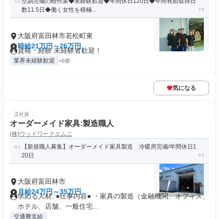
空調完備の軽作業◆未経験歓迎◆年間休日120日◆年間有給取得日
数11.5日◆働く女性を積極...
大阪府富田林市若松町東
時給21万円～26万円
資格・経験 未経験者歓迎！
業界未経験歓迎
+6個
気になる
正社員
オーダーメイド家具:製造職人
(株)ウッドワークエムニ
【新規職人募集】オーダーメイド家具製造 冷暖房完備/年間休日1
20日
大阪府富田林市
月給24万円～35万円
求める人材: ●仕事内容● ・家具の製造（金融機関、オフィス、
ホテル、店舗、一般住宅...
交通費支給