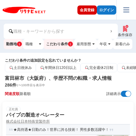
会員登録
ログイン
職種・キーワードから探す
条件保存
勤務地
職種
こだわり条件
雇用形態
年収
新着のみ
1
1
こだわり条件の追加設定を忘れていませんか？
土日祝休み
年間休日120日以上
完全週休2日制
未経
富田林市（大阪府）、学歴不問の転職・求人情報
286
件
1
〜
100
件目を表示中
関連度順
新着順
詳細表示
正社員
パイプの製造オペレーター
株式会社日本特殊管製作所
★高待遇★日勤のみ！世界に誇る技術！ 男性多数活躍中！