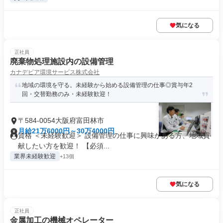
気になる
正社員
廃棄物処理施設内の設備管理
カナデビア環境サービス株式会社
地域の環境を守る。未経験から始める設備管理の仕事◎賞与年2
回・交替勤務のみ・未経験歓迎！
〒584-0054大阪府富田林市
月給21万6000円～30万4000円
資格 ＜未経験歓迎＞ 設備管理の仕事に興味がある方、地域貢
献したい方を歓迎！ 【必須...
業界未経験歓迎
+13個
気になる
正社員
金属加工の機械オペレーター