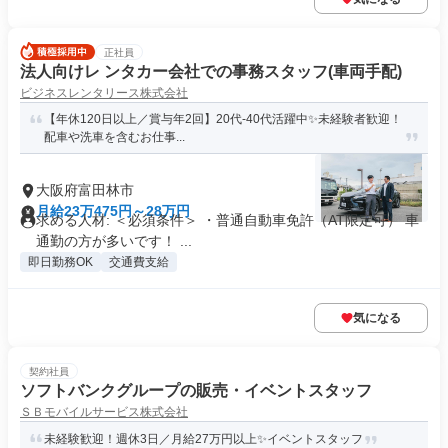
正社員
法人向けレ ンタカー会社での事務スタッフ(車両手配)
ビジネスレンタリース株式会社
【年休120日以上／賞与年2回】20代-40代活躍中✨未経験者歓迎！
配車や洗車を含むお仕事...
大阪府富田林市
月給23万475円～28万円
求める人材: ＜必須条件＞ ・普通自動車免許（AT限定可） 車
通勤の方が多いです！ ...
即日勤務OK
交通費支給
気になる
契約社員
ソフトバンクグループの販売・イベントスタッフ
ＳＢモバイルサービス株式会社
未経験歓迎！週休3日／月給27万円以上✨イベントスタッフ