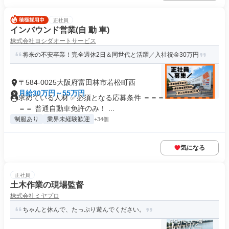
正社員
インバウンド営業(自 動 車)
株式会社ヨシダオートサービス
将来の不安卒業！完全週休2日＆同世代と活躍／入社祝金30万円
〒584-0025大阪府富田林市若松町西
月給30万円～55万円
求めている人材 ✅必須となる応募条件 ＝＝＝＝＝＝＝＝＝＝
＝＝ 普通自動車免許のみ！ ...
制服あり
業界未経験歓迎
+34個
気になる
正社員
土木作業の現場監督
株式会社ミヤプロ
ちゃんと休んで、たっぷり遊んでください。