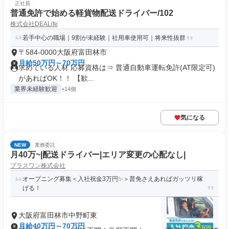
正社員
普通免許で始める軽貨物配送ドライバー/102
株式会社DEALife
若手中心の職場｜9割が未経験｜社用車使用可｜将来性抜群
〒584-0000大阪府富田林市
月給50万円～70万円
求めている人材 応募資格は⇒ 普通自動車運転免許(AT限定可)
があればOK！！ 【歓...
業界未経験歓迎
+14個
気になる
NEW
業務委託
月40万~|配送ドライバー|エリア変更の心配なし|
プラスワン株式会社
オープニング募集＜入社祝金3万円✨＞普免さえあればガッツリ稼
げる！
大阪府富田林市中野町東
月給40万円～70万円