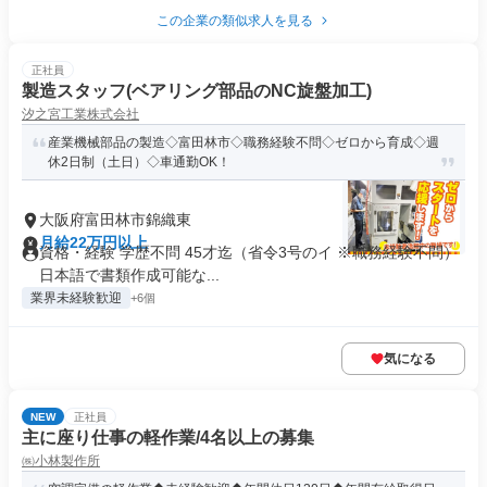
この企業の類似求人を見る
正社員
製造スタッフ(ベアリング部品のNC旋盤加工)
汐之宮工業株式会社
産業機械部品の製造◇富田林市◇職務経験不問◇ゼロから育成◇週
休2日制（土日）◇車通勤OK！
大阪府富田林市錦織東
月給22万円以上
資格・経験 学歴不問 45才迄（省令3号のイ ※職務経験不問）
日本語で書類作成可能な...
業界未経験歓迎
+6個
気になる
NEW
正社員
主に座り仕事の軽作業/4名以上の募集
㈱小林製作所