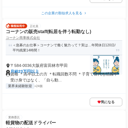
この企業の類似求人を見る
正社員
コーナンの販売staff(転居を伴う転勤なし)
コーナン商事株式会社
＜急募のお仕事＞コーナンで働く魅力って？実は…年間休日120日/
平均残業14時間！
〒584-0036大阪府富田林市甲田
月給23万円以上
資格 ＊高卒以上の方 ＊転職回数不問 ＊子育て世代も活躍中
受け身ではなく、「自ら動...
業界未経験歓迎
+24個
気になる
業務委託
軽貨物の配送ドライバー