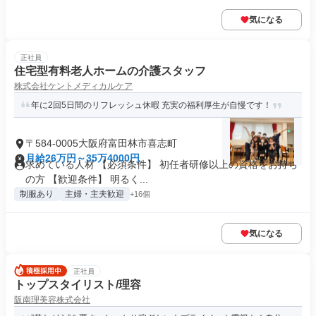
気になる
正社員
住宅型有料老人ホームの介護スタッフ
株式会社ケントメディカルケア
年に2回5日間のリフレッシュ休暇 充実の福利厚生が自慢です！
〒584-0005大阪府富田林市喜志町
月給26万円～35万4000円
求めている人材 【必須条件】 初任者研修以上の資格をお持ち
の方 【歓迎条件】 明るく...
制服あり
主婦・主夫歓迎
+16個
気になる
正社員
トップスタイリスト/理容
阪南理美容株式会社