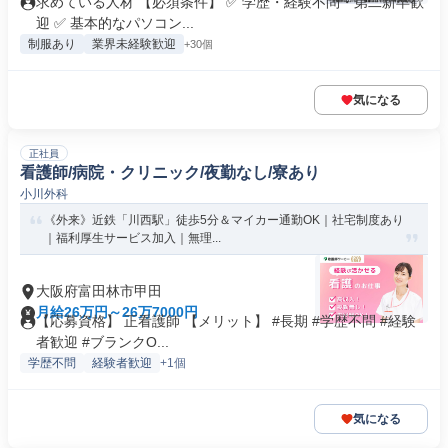
求めている人材 【必須条件】 ✅ 学歴・経験不問・第二新卒歓
迎 ✅ 基本的なパソコン...
制服あり
業界未経験歓迎
+30個
気になる
正社員
看護師/病院・クリニック/夜勤なし/寮あり
小川外科
《外来》近鉄「川西駅」徒歩5分＆マイカー通勤OK｜社宅制度あり
｜福利厚生サービス加入｜無理...
大阪府富田林市甲田
月給26万円～26万7000円
【応募資格】 正看護師 【メリット】 #長期 #学歴不問 #経験
者歓迎 #ブランクO...
学歴不問
経験者歓迎
+1個
気になる