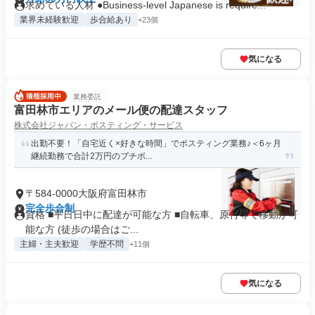
求めている人材 ●Business-level Japanese is require...
業界未経験歓迎
歩合給あり
+23個
気になる
業務委託
富田林市エリアのメール便の配達スタッフ
株式会社ジャパン・ポスティング・サービス
出勤不要！「自宅近く×好きな時間」でポスティング業務♪＜6ヶ月
継続勤務で合計2万円のプチボ...
〒584-0000大阪府富田林市
完全歩合制
資格 ■平日日中に配達が可能な方 ■自転車、原付等で移動が可
能な方 (徒歩の場合はご...
主婦・主夫歓迎
学歴不問
+11個
気になる