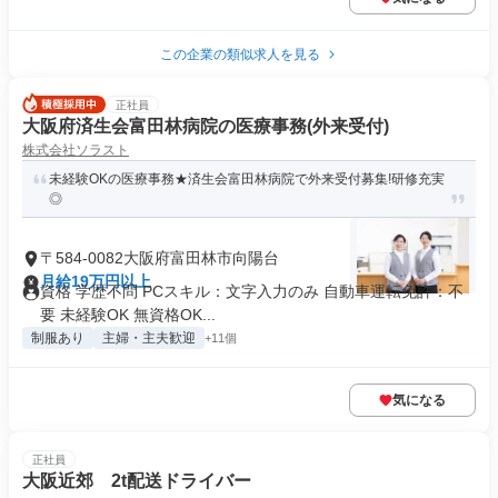
この企業の類似求人を見る
正社員
大阪府済生会富田林病院の医療事務(外来受付)
株式会社ソラスト
未経験OKの医療事務★済生会富田林病院で外来受付募集!研修充実
◎
〒584-0082大阪府富田林市向陽台
月給19万円以上
資格 学歴不問 PCスキル：文字入力のみ 自動車運転免許：不
要 未経験OK 無資格OK...
制服あり
主婦・主夫歓迎
+11個
気になる
正社員
大阪近郊 2t配送ドライバー