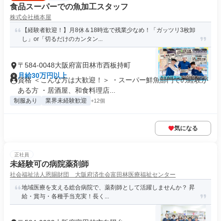
食品スーパーでの魚加工スタッフ
株式会社橋本屋
【経験者歓迎！】月8休＆18時迄で残業少なめ！「ガッツリ3枚卸
し」or「切るだけのカンタン...
〒584-0048大阪府富田林市西板持町
月給30万円以上
資格 ＜こんな方は大歓迎！＞ ・スーパー鮮魚部門での経験が
ある方 ・居酒屋、和食料理店...
制服あり
業界未経験歓迎
+12個
気になる
正社員
未経験可の病院薬剤師
社会福祉法人恩賜財団 大阪府済生会富田林医療福祉センター
地域医療を支える総合病院で、薬剤師として活躍しませんか？ 昇
給・賞与・各種手当充実！長く...