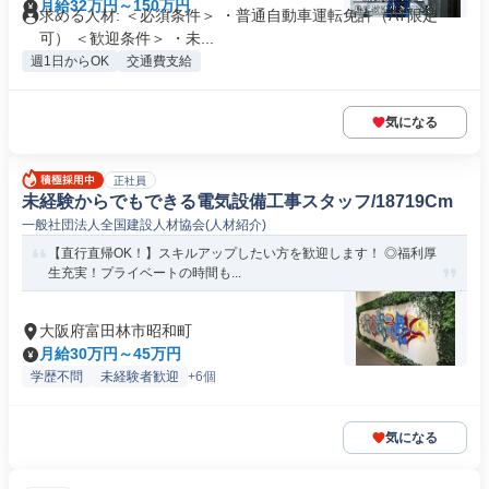
月給32万円～150万円
求める人材: ＜必須条件＞ ・普通自動車運転免許（AT限定
可） ＜歓迎条件＞ ・未...
週1日からOK
交通費支給
気になる
正社員
未経験からでもできる電気設備工事スタッフ/18719Cm
一般社団法人全国建設人材協会(人材紹介)
【直行直帰OK！】スキルアップしたい方を歓迎します！ ◎福利厚
生充実！プライベートの時間も...
大阪府富田林市昭和町
月給30万円～45万円
学歴不問
未経験者歓迎
+6個
気になる