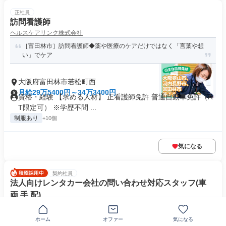
正社員
訪問看護師
ヘルスケアリンク株式会社
［富田林市］訪問看護師◆薬や医療のケアだけではなく「言葉や想
い」でケア
大阪府富田林市若松町西
月給29万5400円～34万3400円
資格・経験 【求める人材】 正看護師免許 普通自動車免許（A
T限定可） ※学歴不問 ...
制服あり
+10個
気になる
契約社員
法人向けレンタカー会社の問い合わせ対応スタッフ(車
両 手 配)
ビジネスレンタリース株式会社
【年休120日以上／賞与年2回】20代-40代活躍中✨正社員登用あ
ホーム
オファー
気になる