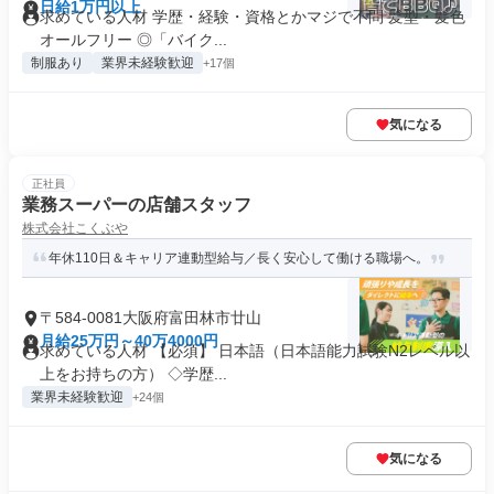
日給1万円以上
求めている人材 学歴・経験・資格とかマジで不問 髪型・髪色
オールフリー ◎「バイク...
制服あり
業界未経験歓迎
+17個
気になる
正社員
業務スーパーの店舗スタッフ
株式会社こくぶや
年休110日＆キャリア連動型給与／長く安心して働ける職場へ。
〒584-0081大阪府富田林市廿山
月給25万円～40万4000円
求めている人材 【必須】 日本語（日本語能力試験N2レベル以
上をお持ちの方） ◇学歴...
業界未経験歓迎
+24個
気になる