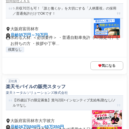
合同会社ＺＡＳ
✨月収70万も可！「誰と働くか」を大切にする「人柄重視」の採用
／普通免許だけでOKです！
大阪府富田林市
月給35万円～70万円
求める人材: ＜必須要件＞ ・普通自動車免許（AT限定可）を
お持ちの方 ・挨拶や丁寧...
残業なし
気になる
正社員
楽天モバイルの販売スタッフ
楽天トータルソリューションズ株式会社
【35歳以下の限定募集】賞与2回+インセンティブ支給/転勤なし/ノ
ルマなし
大阪府富田林市大字彼方
月給26万5500円～65万350円