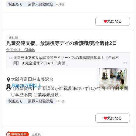
制服あり
業界未経験歓迎
+31個
気になる
正社員
児童発達支援、放課後等デイの看護職/完全週休2日
合同会社 Childs
児童発達支援＆放課後等デイサービスの看護職員募集！【年齢不
問】 ★完全週休２日★１日実働...
大阪府富田林市藤沢台
月給25万円以上
【応募資格】 正看護師か准看護師のいずれかで可 〇年齢不問
〇学歴不問 〇業界未経験...
制服あり
業界未経験歓迎
+16個
気になる
正社員