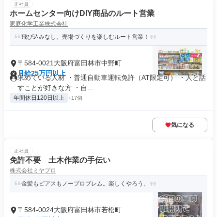
正社員
ホームセンター向けDIY商品のルート営業
家庭化学工業株式会社
飛び込みなし。売場づくりを楽しむルート営業！
〒584-0021大阪府富田林市中野町
月給25万円以上
求めている人材 ・普通自動車運転免許（AT限定可） ・人と話
すことが好きな方 ・自...
年間休日120日以上
+17個
気になる
正社員
免許不要 土木作業の手伝い
株式会社ミヤプロ
金髪もピアスもノープロブレム。楽しくやろう。
〒584-0024大阪府富田林市若松町