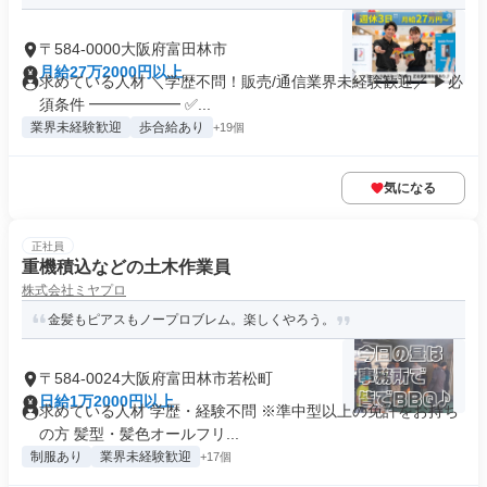
〒584-0000大阪府富田林市
月給27万2000円以上
求めている人材 ＼学歴不問！販売/通信業界未経験歓迎／ ▶必
須条件 ━━━━━━ ✅...
業界未経験歓迎
歩合給あり
+19個
気になる
正社員
重機積込などの土木作業員
株式会社ミヤプロ
金髪もピアスもノープロブレム。楽しくやろう。
〒584-0024大阪府富田林市若松町
日給1万2000円以上
求めている人材 学歴・経験不問 ※準中型以上の免許をお持ち
の方 髪型・髪色オールフリ...
制服あり
業界未経験歓迎
+17個