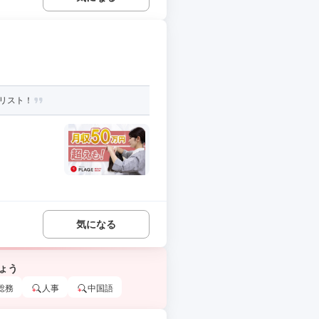
リスト！
気になる
ょう
総務
人事
中国語