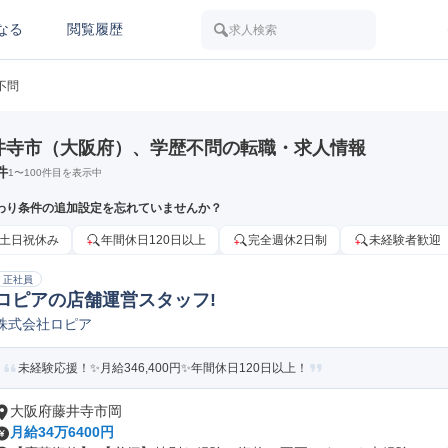
なる
閲覧履歴
求人検索
不問
井寺市（大阪府）、学歴不問の転職・求人情報
件
1
〜
100
件目を表示中
わり条件の追加設定を忘れていませんか？
土日祝休み
年間休日120日以上
完全週休2日制
未経験者歓迎
正社員
ロピアの店舗運営スタッフ!
株式会社ロピア
未経験応援！✨月給346,400円✨年間休日120日以上！
大阪府藤井寺市岡
月給34万6400円