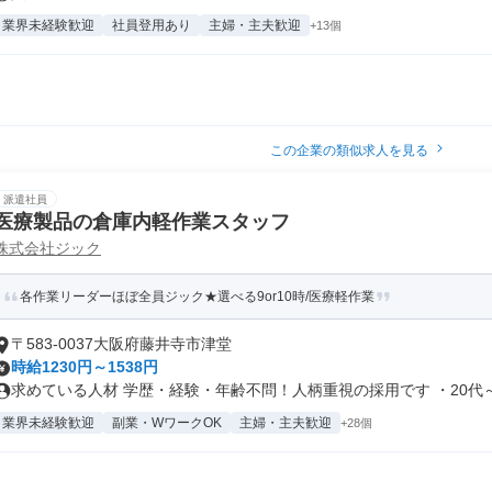
業界未経験歓迎
社員登用あり
主婦・主夫歓迎
+13個
この企業の類似求人を見る
派遣社員
医療製品の倉庫内軽作業スタッフ
株式会社ジック
各作業リーダーほぼ全員ジック★選べる9or10時/医療軽作業
〒583-0037大阪府藤井寺市津堂
時給1230円～1538円
求めている人材 学歴・経験・年齢不問！人柄重視の採用です ・20代～.
業界未経験歓迎
副業・WワークOK
主婦・主夫歓迎
+28個