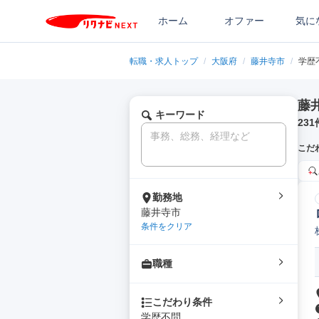
ホーム
オファー
気に
転職・求人トップ
/
大阪府
/
藤井寺市
/
学歴
藤
キーワード
231
こだ
勤務地
藤井寺市
条件をクリア
職種
こだわり条件
学歴不問