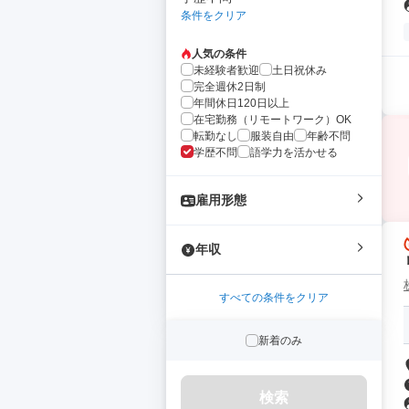
条件をクリア
人気の条件
未経験者歓迎
土日祝休み
完全週休2日制
年間休日120日以上
在宅勤務（リモートワーク）OK
転勤なし
服装自由
年齢不問
学歴不問
語学力を活かせる
雇用形態
年収
すべての条件をクリア
新着のみ
検索