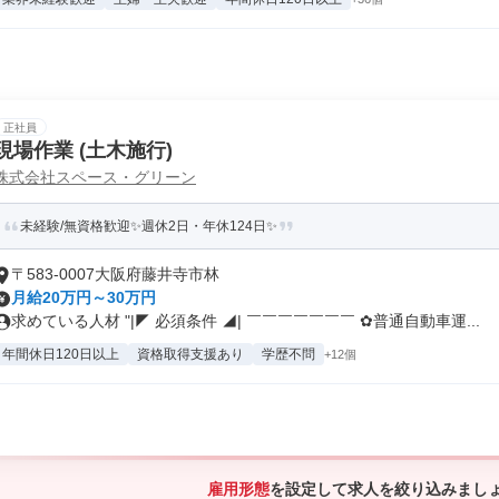
正社員
現場作業 (土木施行)
株式会社スペース・グリーン
未経験/無資格歓迎✨週休2日・年休124日✨
〒583-0007大阪府藤井寺市林
月給20万円～30万円
求めている人材 "|◤ 必須条件 ◢| ￣￣￣￣￣￣￣ ✿普通自動車運...
年間休日120日以上
資格取得支援あり
学歴不問
+12個
雇用形態
を設定して求人を絞り込みまし