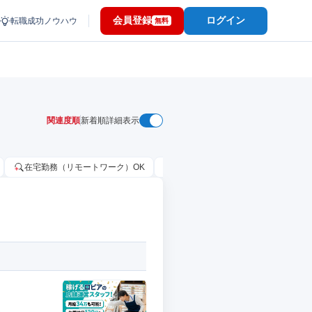
会員登録
ログイン
転職成功ノウハウ
無料
関連度順
新着順
詳細表示
在宅勤務（リモートワーク）OK
家賃補助・住宅手当あり
固定