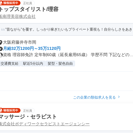
正社員
トップスタイリスト/理容
阪南理美容株式会社
”昔ながら”を覆す。しっかり稼ぎたいもプライベート重視も！自分らしさをあ
大阪府藤井寺市岡
月給32万1200円～35万1120円
資格 理容師免許 定年制60歳（延長雇用65歳） 学歴不問 下記などの...
交通費支給
駅近5分以内
髪型・髪色自由
この企業の類似求人を見る
正社員
マッサージ・セラピスト
株式会社ボディワークセラピストエージェンシー