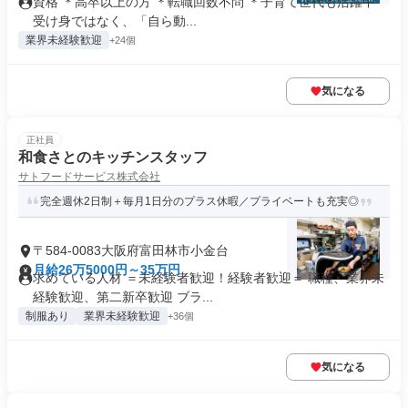
資格 ＊高卒以上の方 ＊転職回数不問 ＊子育て世代も活躍中
受け身ではなく、「自ら動...
業界未経験歓迎
+24個
気になる
正社員
和食さとのキッチンスタッフ
サトフードサービス株式会社
完全週休2日制＋毎月1日分のプラス休暇／プライベートも充実◎
〒584-0083大阪府富田林市小金台
月給26万5000円～35万円
求めている人材 ＝未経験者歓迎！経験者歓迎＝ 職種、業界未
経験歓迎、第二新卒歓迎 ブラ...
制服あり
業界未経験歓迎
+36個
気になる