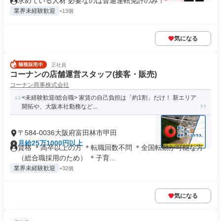
求めている人材 必要なのは普通運転免許のみ！
業界未経験歓迎
+13個
気になる
正社員
コーナンの店舗運営スタッフ(接客・販売)
コーナン商事株式会社
<未経験歓迎/総合職> 家賃の自己負担は「約1割」だけ！ 新エリア
開拓や、大阪本社勤務など...
〒584-0036大阪府富田林市甲田
月給25万1000円以上
資格 ＊高卒以上の方 ＊転職回数不問 ＊全国転勤が可能な方
（総合職採用のため） ＊子育...
業界未経験歓迎
+32個
気になる