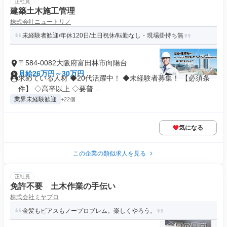
正社員
建築土木施工管理
株式会社ニュートリノ
未経験者歓迎/年休120日/土日祝休/転勤なし・現場掛持ち無
〒584-0082大阪府富田林市向陽台
月給26万円～30万円
求めている人材 ◆20代活躍中！ ◆未経験者募集！ 【必須条
件】 ◇高卒以上 ◇要普...
業界未経験歓迎
+22個
気になる
この企業の類似求人を見る
正社員
免許不要 土木作業の手伝い
株式会社ミヤプロ
金髪もピアスもノープロブレム。楽しくやろう。