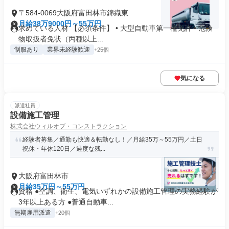
〒584-0069大阪府富田林市錦織東
月給38万9000円～55万円
求めている人材 【必須条件】 • 大型自動車第一種免許 • 危険
物取扱者免状（丙種以上...
制服あり
業界未経験歓迎
+25個
気になる
派遣社員
設備施工管理
株式会社ウィルオブ・コンストラクション
経験者募集／通勤も快適＆転勤なし！／月給35万～55万円／土日
祝休・年休120日／過度な残...
大阪府富田林市
月給35万円～55万円
資格 ●空調、衛生、電気いずれかの設備施工管理の実務経験が
3年以上ある方 ●普通自動車...
無期雇用派遣
+20個