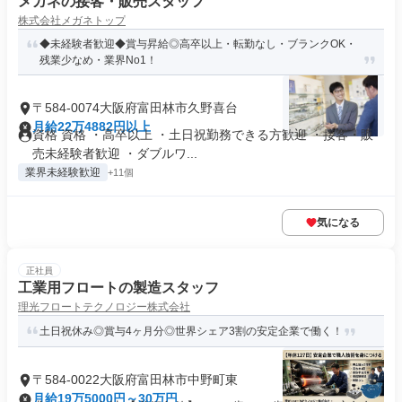
メガネの接客・販売スタッフ
株式会社メガネトップ
◆未経験者歓迎◆賞与昇給◎高卒以上・転勤なし・ブランクOK・
残業少なめ・業界No1！
〒584-0074大阪府富田林市久野喜台
月給22万4882円以上
資格 資格 ・高卒以上 ・土日祝勤務できる方歓迎 ・接客・販
売未経験者歓迎 ・ダブルワ...
業界未経験歓迎
+11個
気になる
正社員
工業用フロートの製造スタッフ
理光フロートテクノロジー株式会社
土日祝休み◎賞与4ヶ月分◎世界シェア3割の安定企業で働く！
〒584-0022大阪府富田林市中野町東
月給19万5000円～30万円