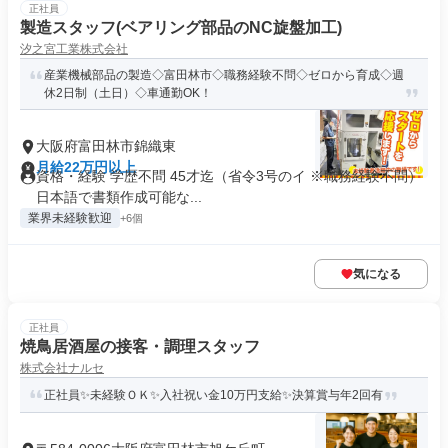
正社員
製造スタッフ(ベアリング部品のNC旋盤加工)
汐之宮工業株式会社
産業機械部品の製造◇富田林市◇職務経験不問◇ゼロから育成◇週
休2日制（土日）◇車通勤OK！
大阪府富田林市錦織東
月給22万円以上
資格・経験 学歴不問 45才迄（省令3号のイ ※職務経験不問）
日本語で書類作成可能な...
業界未経験歓迎
+6個
気になる
正社員
焼鳥居酒屋の接客・調理スタッフ
株式会社ナルセ
正社員✨未経験ＯＫ✨入社祝い金10万円支給✨決算賞与年2回有