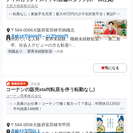
大黒天物産株式会社
転勤なし｜家族手当充実｜最大45万円の少子化対策手当｜東証P
〒584-0066大阪府富田林市錦織北
月給19万8000円～21万5000円
求めている人材 ・業界未経験、職種未経験歓迎✨ ・第二新
卒、社会人デビューの方も歓迎✨...
制服あり
業界未経験歓迎
+25個
気になる
正社員
コーナンの販売staff(転居を伴う転勤なし)
コーナン商事株式会社
＜急募のお仕事＞コーナンで働く魅力って？実は…年間休日120日/
平均残業14時間！
〒584-0036大阪府富田林市甲田
月給23万円以上