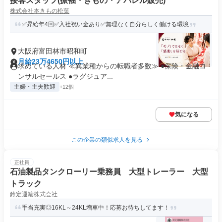
接客スタッフ(振袖・きもの・アパレル販売)
株式会社本きもの松葉
✅昇給年4回✅入社祝い金あり✅無理なく自分らしく働ける環境
大阪府富田林市昭和町
月給23万4650円以上
求めている人材 ≪異業種からの転職者多数≫ ●保険・金融コ
ンサルセールス ●ラグジュア...
主婦・主夫歓迎
+12個
気になる
この企業の類似求人を見る
正社員
石油製品タンクローリー乗務員 大型トレーラー 大型
トラック
鈴定運輸株式会社
手当充実◎16KL～24KL増車中！応募お待ちしてます！