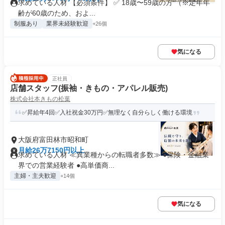
求めている人材 【必須条件】 ✅ 18歳〜59歳の方 （※定年年
齢が60歳のため、およ...
制服あり
業界未経験歓迎
+26個
気になる
正社員
店舗スタッフ(振袖・きもの・アパレル販売)
株式会社本きもの松葉
✅昇給年4回✅入社祝金30万円✅無理なく自分らしく働ける環境
大阪府富田林市昭和町
月給26万7150円以上
求めている人材 ≪異業種からの転職者多数≫ ●保険・金融業
界での営業経験者 ●高単価商...
主婦・主夫歓迎
+14個
気になる