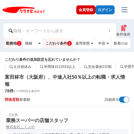
会員登録
ログイン
職種・キーワードから探す
条件保存
勤務地
職種
こだわり条件
雇用形態
年収
新着のみ
1
1
こだわり条件の追加設定を忘れていませんか？
土日祝休み
年間休日120日以上
完全週休2日制
学歴
富田林市（大阪府）、中途入社50％以上の転職・求人情
報
78
件
1
〜
78
件目を表示中
関連度順
新着順
詳細表示
正社員
業務スーパーの店舗スタッフ
株式会社こくぶや