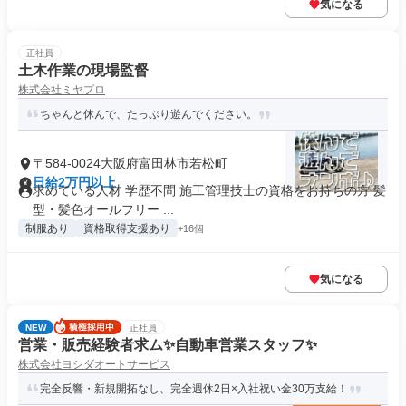
気になる
正社員
土木作業の現場監督
株式会社ミヤプロ
ちゃんと休んで、たっぷり遊んでください。
〒584-0024大阪府富田林市若松町
日給2万円以上
求めている人材 学歴不問 施工管理技士の資格をお持ちの方 髪
型・髪色オールフリー ...
制服あり
資格取得支援あり
+16個
気になる
NEW
正社員
営業・販売経験者求ム✨自動車営業スタッフ✨
株式会社ヨシダオートサービス
完全反響・新規開拓なし、完全週休2日×入社祝い金30万支給！