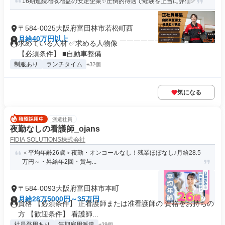
16期連続増収増益の安定企業✨圧倒的待遇で経験を正当に評価✅
〒584-0025大阪府富田林市若松町西
月給40万円以上
求めている人材 ✅求める人物像 ￣￣￣￣￣￣￣￣￣￣￣￣￣
【必須条件】 ■自動車整備...
制服あり
ランチタイム
+32個
気になる
派遣社員
夜勤なしの看護師_ojans
FIDIA SOLUTIONS株式会社
＜平均年齢26歳＞夜勤・オンコールなし！残業ほぼなし♪月給28.5
万円～・昇給年2回・賞与...
〒584-0093大阪府富田林市本町
月給28万5000円～35万円
資格 【必須条件】 正看護師または准看護師の 資格をお持ちの
方 【歓迎条件】 看護師...
社員登用あり
無期雇用派遣
+28個