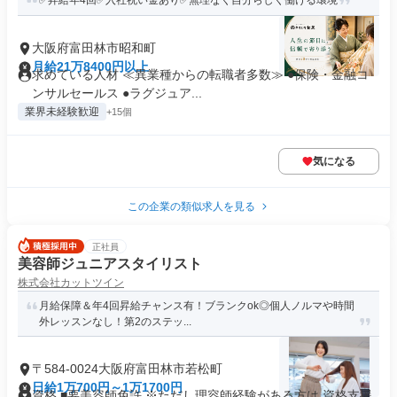
✅昇給年4回✅入社祝い金あり✅無理なく自分らしく働ける環境
大阪府富田林市昭和町
月給21万8400円以上
求めている人材 ≪異業種からの転職者多数≫ ●保険・金融コ
ンサルセールス ●ラグジュア...
業界未経験歓迎
+15個
気になる
この企業の類似求人を見る
正社員
美容師ジュニアスタイリスト
株式会社カットツイン
月給保障＆年4回昇給チャンス有！ブランクok◎個人ノルマや時間
外レッスンなし！第2のステッ...
〒584-0024大阪府富田林市若松町
日給1万700円～1万1700円
資格 ■要美容師免許 ※ただし理容師経験がある方は 資格支援