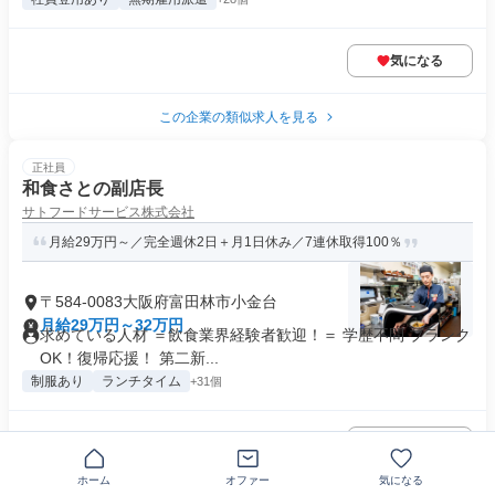
気になる
この企業の類似求人を見る
正社員
和食さとの副店長
サトフードサービス株式会社
月給29万円～／完全週休2日＋月1日休み／7連休取得100％
〒584-0083大阪府富田林市小金台
月給29万円～32万円
求めている人材 ＝飲食業界経験者歓迎！＝ 学歴不問 ブランク
OK！復帰応援！ 第二新...
制服あり
ランチタイム
+31個
気になる
ホーム
オファー
気になる