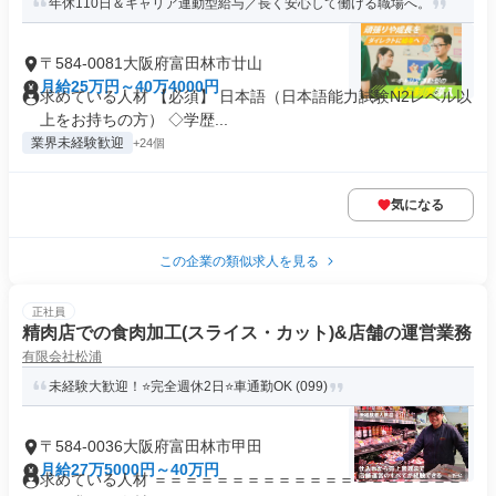
年休110日＆キャリア連動型給与／長く安心して働ける職場へ。
〒584-0081大阪府富田林市廿山
月給25万円～40万4000円
求めている人材 【必須】 日本語（日本語能力試験N2レベル以
上をお持ちの方） ◇学歴...
業界未経験歓迎
+24個
気になる
この企業の類似求人を見る
正社員
精肉店での食肉加工(スライス・カット)&店舗の運営業務
有限会社松浦
未経験大歓迎！⭐完全週休2日⭐車通勤OK (099)
〒584-0036大阪府富田林市甲田
月給27万5000円～40万円
求めている人材 ＝＝＝＝＝＝＝＝＝＝＝＝＝＝＝＝＝＝＝＝