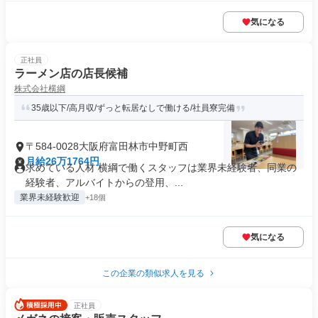
気になる
正社員
ラーメン店の店長候補
株式会社横綱
35歳以下/高月収/ずっと転居なしで働ける/社員寮完備
〒584-0028大阪府富田林市中野町西
月給26万1764円
求めている人材 横綱で働くスタッフは業界未経験者、同業の
経験者、アルバイトからの登用、...
業界未経験歓迎
+18個
気になる
この企業の類似求人を見る
正社員