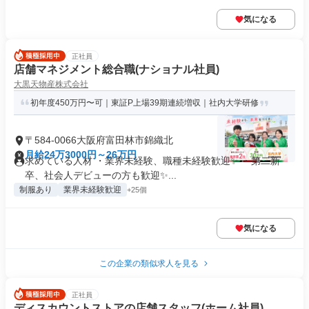
気になる
正社員
店舗マネジメント総合職(ナショナル社員)
大黒天物産株式会社
初年度450万円〜可｜東証P上場39期連続増収｜社内大学研修
〒584-0066大阪府富田林市錦織北
月給24万3000円～26万円
求めている人材 ・業界未経験、職種未経験歓迎✨ ・第二新
卒、社会人デビューの方も歓迎✨...
制服あり
業界未経験歓迎
+25個
気になる
この企業の類似求人を見る
正社員
ディスカウントストアの店舗スタッフ(ホーム社員)