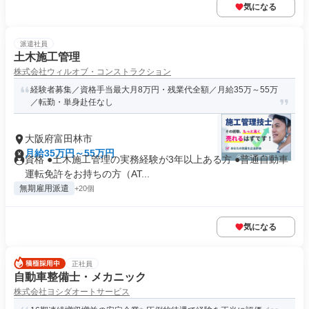
気になる
派遣社員
土木施工管理
株式会社ウィルオブ・コンストラクション
経験者募集／資格手当最大月8万円・残業代全額／月給35万～55万
／転勤・単身赴任なし
大阪府富田林市
月給35万円～55万円
資格 ●土木施工管理の実務経験が3年以上ある方 ●普通自動車
運転免許をお持ちの方（AT...
無期雇用派遣
+20個
気になる
正社員
自動車整備士・メカニック
株式会社ヨシダオートサービス