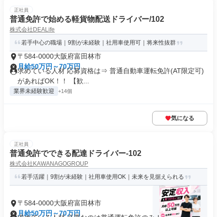
正社員
普通免許で始める軽貨物配送ドライバー/102
株式会社DEALife
若手中心の職場｜9割が未経験｜社用車使用可｜将来性抜群
〒584-0000大阪府富田林市
月給50万円～70万円
求めている人材 応募資格は⇒ 普通自動車運転免許(AT限定可)
があればOK！！ 【歓...
業界未経験歓迎
+14個
気になる
正社員
普通免許でできる配達ドライバー-102
株式会社KAWANAGOGROUP
若手活躍｜9割が未経験｜社用車使用OK｜未来を見据えられる
〒584-0000大阪府富田林市
月給50万円～70万円