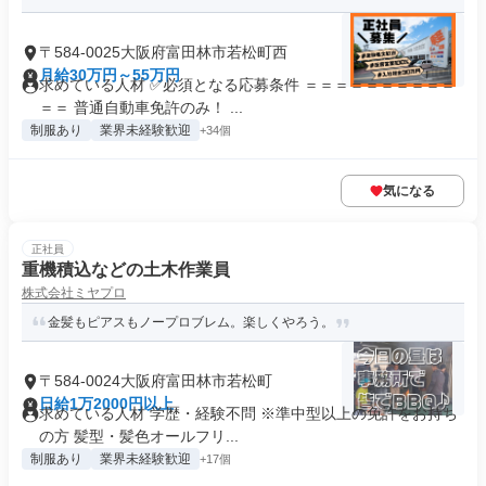
〒584-0025大阪府富田林市若松町西
月給30万円～55万円
求めている人材 ✅必須となる応募条件 ＝＝＝＝＝＝＝＝＝＝
＝＝ 普通自動車免許のみ！ ...
制服あり
業界未経験歓迎
+34個
気になる
正社員
重機積込などの土木作業員
株式会社ミヤプロ
金髪もピアスもノープロブレム。楽しくやろう。
〒584-0024大阪府富田林市若松町
日給1万2000円以上
求めている人材 学歴・経験不問 ※準中型以上の免許をお持ち
の方 髪型・髪色オールフリ...
制服あり
業界未経験歓迎
+17個