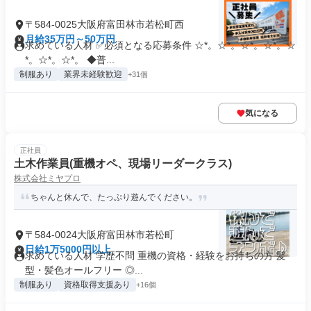
〒584-0025大阪府富田林市若松町西
月給35万円～50万円
求めている人材 ✅必須となる応募条件 ☆*。☆*。☆*。☆*。☆
*。☆*。☆*。 ◆普...
制服あり
業界未経験歓迎
+31個
気になる
正社員
土木作業員(重機オペ、現場リーダークラス)
株式会社ミヤプロ
ちゃんと休んで、たっぷり遊んでください。
〒584-0024大阪府富田林市若松町
日給1万5000円以上
求めている人材 学歴不問 重機の資格・経験をお持ちの方 髪
型・髪色オールフリー ◎...
制服あり
資格取得支援あり
+16個