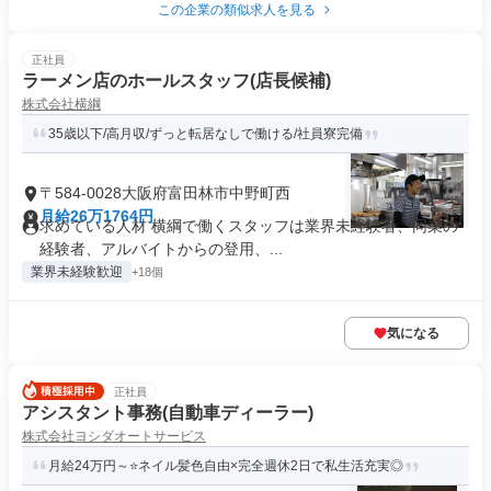
この企業の類似求人を見る
正社員
ラーメン店のホールスタッフ(店長候補)
株式会社横綱
35歳以下/高月収/ずっと転居なしで働ける/社員寮完備
〒584-0028大阪府富田林市中野町西
月給26万1764円
求めている人材 横綱で働くスタッフは業界未経験者、同業の
経験者、アルバイトからの登用、...
業界未経験歓迎
+18個
気になる
正社員
アシスタント事務(自動車ディーラー)
株式会社ヨシダオートサービス
月給24万円～⭐ネイル髪色自由×完全週休2日で私生活充実◎