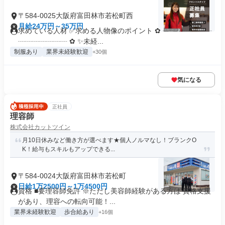
〒584-0025大阪府富田林市若松町西
月給24万円～35万円
求めている人材 ✅求める人物像のポイント ✿ ┈┈┈┈┈┈┈
┈┈┈┈┈┈┈ ✿ ✨未経...
制服あり
業界未経験歓迎
+30個
気になる
正社員
理容師
株式会社カットツイン
月10日休みなど働き方が選べます★個人ノルマなし！ブランクO
K！給与もスキルもアップできる...
〒584-0024大阪府富田林市若松町
日給1万2500円～1万4500円
資格 ■要理容師免許 ※ただし美容師経験がある方は 資格支援
があり、理容への転向可能！...
業界未経験歓迎
歩合給あり
+16個