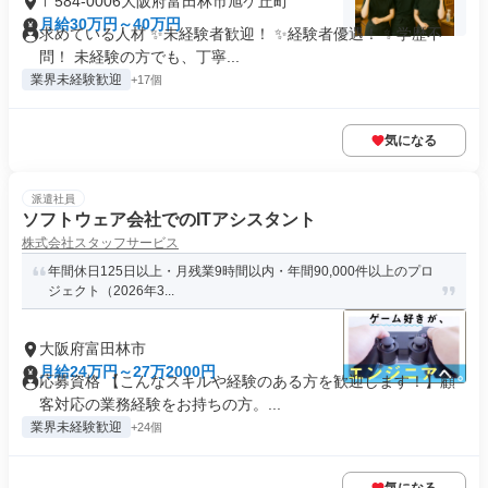
〒584-0006大阪府富田林市旭ケ丘町
月給30万円～40万円
求めている人材 ✨未経験者歓迎！ ✨経験者優遇！ ✨学歴不
問！ 未経験の方でも、丁寧...
業界未経験歓迎
+17個
気になる
派遣社員
ソフトウェア会社でのITアシスタント
株式会社スタッフサービス
年間休日125日以上・月残業9時間以内・年間90,000件以上のプロ
ジェクト（2026年3...
大阪府富田林市
月給24万円～27万2000円
応募資格 【こんなスキルや経験のある方を歓迎します！】顧
客対応の業務経験をお持ちの方。...
業界未経験歓迎
+24個