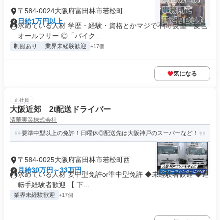
〒584-0024大阪府富田林市若松町
日給1万円以上
求めている人材 学歴・経験・資格とかマジで不問 髪型・髪色
オールフリー ◎「バイク...
制服あり
業界未経験歓迎
+17個
気になる
正社員
大阪近郊 2t配送ドライバー
清華実業株式会社
要準中型以上の免許！日曜休◎配送先は大阪神戸のスーパーなど！
〒584-0025大阪府富田林市若松町西
月給30万円～33万円
求めている人材 要中型免許or準中型免許 ◆未経験者歓迎 ◆運
転手経験者歓迎 【 下...
業界未経験歓迎
+17個