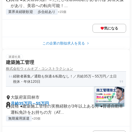
があり、美容への転向可能！...
業界未経験歓迎
歩合給あり
+15個
気になる
この企業の類似求人を見る
派遣社員
建築施工管理
株式会社ウィルオブ・コンストラクション
経験者募集／通勤も快適＆転勤なし！／月給35万～55万円／土日
祝休・年休120日
大阪府富田林市
月給35万円～55万円
資格 ●建築施工管理の実務経験が3年以上ある方 ●普通自動車
運転免許をお持ちの方（AT...
無期雇用派遣
+20個