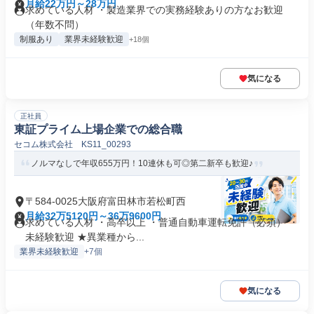
月給22万円～28万円
求めている人材 ・製造業界での実務経験ありの方なお歓迎
（年数不問）
制服あり
業界未経験歓迎
+18個
気になる
正社員
東証プライム上場企業での総合職
セコム株式会社 KS11_00293
ノルマなしで年収655万円！10連休も可◎第二新卒も歓迎♪
〒584-0025大阪府富田林市若松町西
月給32万5120円～36万9600円
求めている人材 ・高卒以上 ・普通自動車運転免許（必須） ・
未経験歓迎 ★異業種から...
業界未経験歓迎
+7個
気になる