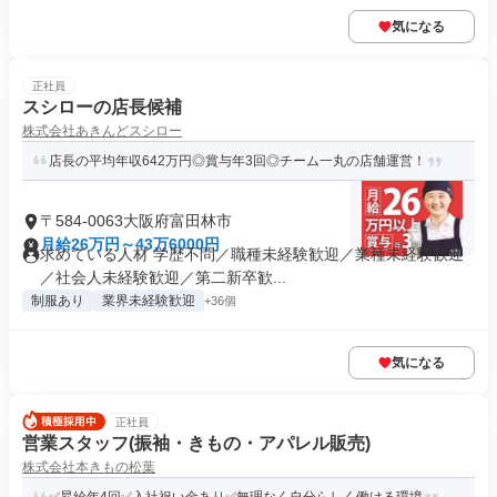
気になる
正社員
スシローの店長候補
株式会社あきんどスシロー
店長の平均年収642万円◎賞与年3回◎チーム一丸の店舗運営！
〒584-0063大阪府富田林市
月給26万円～43万6000円
求めている人材 学歴不問／職種未経験歓迎／業種未経験歓迎
／社会人未経験歓迎／第二新卒歓...
制服あり
業界未経験歓迎
+36個
気になる
正社員
営業スタッフ(振袖・きもの・アパレル販売)
株式会社本きもの松葉