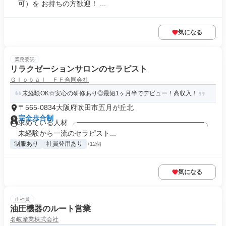
可）を お持ちの方歓迎！ ...
気になる
業務委託
リラクゼーションサロンのセラピスト
Ｇｌｏｂａｌ ＦＦ合同会社
未経験OK☆安心の研修あり◎最短1ヶ月半でデビュー！高収入！
〒565-0834大阪府吹田市五月が丘北
完全歩合制
求めている人材 ╭━━━━━━━━━━━━━━━━━━╮
未経験から一流のセラピスト...
制服あり
社員登用あり
+12個
気になる
正社員
油圧機器のルート営業
名岐産業株式会社