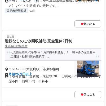
求めている人材 【何らかの車両系建設機械の資格をお持ちの
方】 バイトや派遣での経験でも...
業界未経験歓迎
+22個
気になる
正社員
運転なしのごみ回収補助/完全週休2日制
株式会社村尾興業
＼女性活躍中／賞与2回＊免許補助制度あり！ 日曜休みの完全週休
二日制＊勤務時間の選択可！...
〒564-0033大阪府吹田市東御旅町
月給25万円以上
【応募資格】 無資格・未経験OK！ 〇資格不問・経験不問・学
歴不問・前職不問・年齢不...
気になる