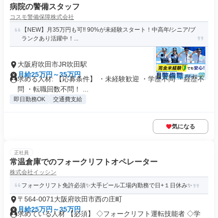
病院の警備スタッフ
コスモ警備保障株式会社
【NEW】月35万円も可!! 90%が未経験スタート！中高年/シニア/ブ
ランクあり活躍中！...
大阪府吹田市JR吹田駅
月給25万円～35万円
求める人材: 【応募条件】 ・未経験歓迎 ・学歴不問 ・経歴不
問 ・転職回数不問！ ...
即日勤務OK
交通費支給
気になる
正社員
常温倉庫でのフォークリフトオペレーター
株式会社イッシン
フォークリフト免許必須✨大手ビール工場内勤務で日+１日休み✨
〒564-0071大阪府吹田市西の庄町
月給25万円～35万円
求めている人材 【必須】 ◇フォークリフト運転技能者 ◇学