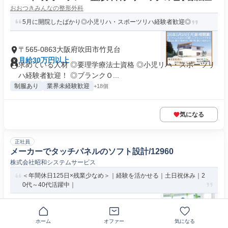
おおつきみんなの整形外科
5月に開院したばかり◎小児リハ・スポーツリハ経験者歓迎◎
〒565-0863大阪府吹田市竹見台
月給30万円以上
求めている人材 ◎要理学療法士資格 ◎小児リハ・スポーツリ
ハ経験者歓迎！ ◎ブランクＯ...
制服あり
業界未経験歓迎
+18個
気になる
正社員
メーカーでタッチパネルのソフト設計/12960
株式会社昭和システムサービス
＜年間休日125日×残業少なめ＞｜経験を活かせる｜土日祝休み｜2
0代～40代活躍中｜
大阪府吹田市日の出町
月給23万円～33万円
ホーム
オファー
気になる
資格 20代~40代男性・女性スタッフ活躍／学歴不問 学歴不問