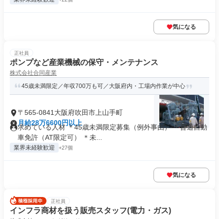
気になる
正社員
ポンプなど産業機械の保守・メンテナンス
株式会社合同産業
45歳未満限定／年収700万も可／大阪府内・工場内作業が中心
〒565-0841大阪府吹田市上山手町
月給28万6600円以上
求めている人材 ＊45歳未満限定募集（例外事由） ＊普通自動
車免許（AT限定可） ＊未...
業界未経験歓迎
+27個
気になる
正社員
インフラ商材を扱う販売スタッフ(電力・ガス)