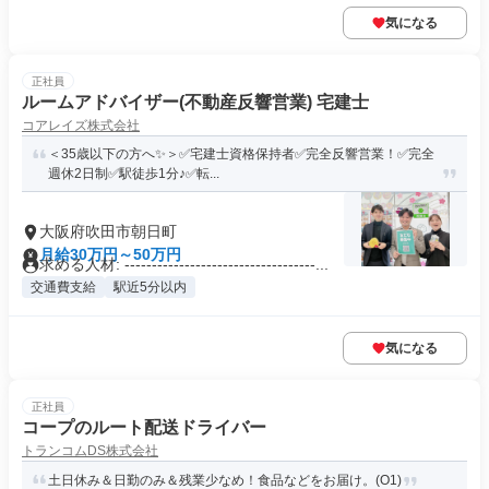
気になる
正社員
ルームアドバイザー(不動産反響営業) 宅建士
コアレイズ株式会社
＜35歳以下の方へ✨＞✅宅建士資格保持者✅完全反響営業！✅完全
週休2日制✅駅徒歩1分♪✅転...
大阪府吹田市朝日町
月給30万円～50万円
求める人材: -----------------------------------...
交通費支給
駅近5分以内
気になる
正社員
コープのルート配送ドライバー
トランコムDS株式会社
土日休み＆日勤のみ＆残業少なめ！食品などをお届け。(O1)