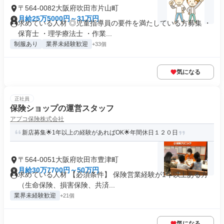
〒564-0082大阪府吹田市片山町
月給25万5000円～31万円
求めている人材 ◎児童指導員の要件を満たしている方募集 ・
保育士 ・理学療法士 ・作業...
制服あり
業界未経験歓迎
+33個
気になる
正社員
保険ショップの運営スタッフ
アプコ保険株式会社
新店募集🌟1年以上の経験があればOK🌟年間休日１２０日
〒564-0051大阪府吹田市豊津町
月給30万7700円～50万円
求めている人材 【必須条件】 保険営業経験が1年以上ある方
（生命保険、損害保険、共済...
業界未経験歓迎
+21個
気になる