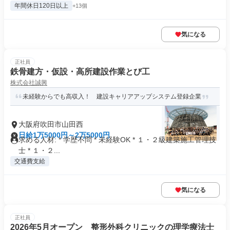
年間休日120日以上
+13個
気になる
正社員
鉄骨建方・仮設・高所建設作業とび工
株式会社誠興
未経験からでも高収入！ 建設キャリアアップシステム登録企業
大阪府吹田市山田西
日給1万5000円～2万5000円
求める人材: * 学歴不問 * 未経験OK * １・２級建築施工管理技
士 * １・２...
交通費支給
気になる
正社員
2026年5月オープン 整形外科クリニックの理学療法士