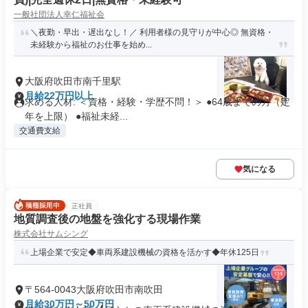
一般社団法人幸仁福祉会
＼夜勤・早出・遅出なし！／ 利用者様の見守りが中心◎ 無資格・
未経験から福祉のお仕事を始め...
大阪府吹田市南千里駅
月給22万円以上
求める人材: ＜資格・経験・学歴不問！＞ ●64歳までの方（定
年を上限） ●福祉未経...
交通費支給
気になる
正社員
地質調査後の地盤を強化する現場作業
株式会社サムシング
上場企業で安定◆車両系建設機械の資格を活かす◆年休125日
〒564-0043大阪府吹田市南吹田
月給30万円～50万円