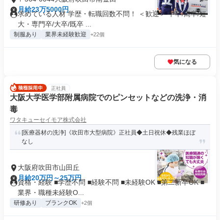
月給23万5000円
求めている人材 学歴・転職回数不問！ ＜歓迎＞ 中卒/高卒/短
大・専門卒/大卒/既卒 ...
制服あり
業界未経験歓迎
+22個
気になる
正社員
大阪大学医学部附属病院でのピンセットなどの洗浄・消
毒
ワタキューセイモア株式会社
[医療器材の洗浄]《吹田市大型病院》正社員◆土日祝休◆残業ほぼ
なし
大阪府吹田市山田丘
月給20万円～25万円
資格・経験 ■学歴不問 ■経験不問 ■未経験OK ■第二新卒OK ■
業界・職種未経験O...
研修あり
ブランクOK
+2個