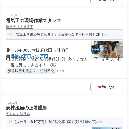
正社員
電気工の現場作業スタッフ
株式会社大神電工
「電気工事未経験者歓迎！」土日祝休みで直行直帰もOK！
〒564-0037大阪府吹田市川岸町
月給22万円～50万円
必要資格・経験 必須条件は特にありません！ ⇒スキルは入社
後に身につきます！ 《応...
資格取得支援あり
学歴不問
+14個
気になる
正社員
病棟担当の正看護師
医療法人菊秀会
【入社祝い金10万円】有給消化率100％(最長7連休可)♪