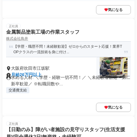
気になる
正社員
金属製品塗装工場の作業スタッフ
株式会社鳥井
【学歴・職歴不問！未経験歓迎】ゼロからのスタート応援！業界T
OPクラスの一流技術を身に付け...
大阪府吹田市江坂駅
月給26万円以上
求める人材: ＼学歴・経験一切不問！／ ＼未経験者歓迎・第二
新卒歓迎／ ※転職回数や...
交通費支給
気になる
正社員
【日勤のみ】障がい者施設の見守りスタッフ(生活支援
員)|完全週休2日|無資格・未経験可