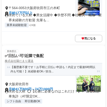
〒564-0053大阪府吹田市江の木町
月給17万円以上
求めている人材 ◆男女活躍中 ◆学歴不問 ◆社会人・職種・業
界未経験の方歓迎 先輩も...
業界未経験歓迎
+24個
気になる
業務委託
✅日払い可!近隣で集配
株式会社陽だまり運送
【履歴書不要です！お手軽に日払い申請も！内定まで最速6時間以
内も可能！】未経験者OK✅担当...
大阪府吹田市
月給41万800円～74万1000円
求める人材: ⭕️【応募に必要なのはこれだけ！】 ✅ 普通自動
車免許（AT限定OK...
シフト自由
即日勤務OK