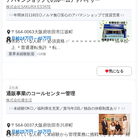
アパマンショップでのルームアドバイザー
株式会社SAKURA ESTATE
年間休日118日◎ノルマ無◎安心のアパマンショップで賃貸営業
〒564-0063大阪府吹田市江坂町
月給24万円～40万円
求めている人材 ✅ 必須資格 ✅ ＝＝＝＝＝＝＝＝＝ ＊高卒以
上 ＊普通運転免許 ＊転...
業界未経験歓迎
+16個
気になる
正社員
通販事業のコールセンター管理
株式会社優生活
未経験OK◎／福利厚生充実／賞与年2回／独自の休暇制度あり！
〒564-0037大阪府吹田市川岸町
月給25万円～35万円
求めている人材 ＼未経験から管理業務に挑戦できます！／ 経