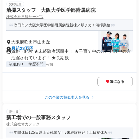
契約社員
清掃スタッフ 大阪大学医学部附属病院
株式会社日経サービス
吹田市／大阪大学医学部附属病院新棟／駅チカ！清掃業務
大阪府吹田市山田丘
月給23万円
資格・経験 ★未経験者活躍中！ ★子育て中の方、介護中の方
活躍されています！ ★長期歓...
制服あり
学歴不問
+7個
気になる
この企業の類似求人を見る
正社員
新工場での一般事務スタッフ
株式会社オカテック
年間休日125日以上☆残業なし♪未経験歓迎！土日祝休み