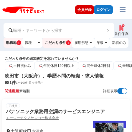
会員登録
ログイン
職種・キーワードから探す
条件保存
勤務地
職種
こだわり条件
雇用形態
年収
新着のみ
1
1
こだわり条件の追加設定を忘れていませんか？
土日祝休み
年間休日120日以上
完全週休2日制
未経
吹田市（大阪府）、学歴不問の転職・求人情報
981
件
1
〜
100
件目を表示中
関連度順
新着順
詳細表示
正社員
パナソニック業務用空調のサービスエンジニア
エーシーテクノサンヨー株式会社
大阪府吹田市清水