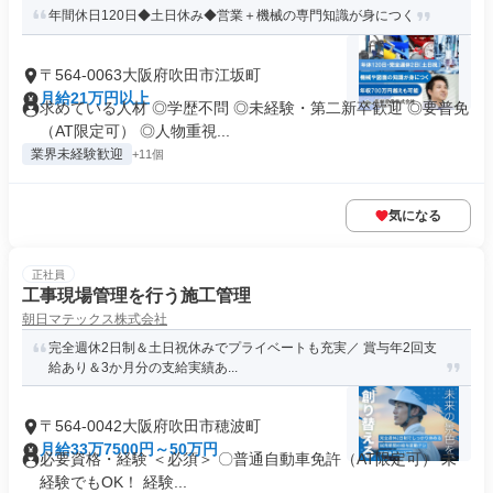
年間休日120日◆土日休み◆営業＋機械の専門知識が身につく
〒564-0063大阪府吹田市江坂町
月給21万円以上
求めている人材 ◎学歴不問 ◎未経験・第二新卒歓迎 ◎要普免
（AT限定可） ◎人物重視...
業界未経験歓迎
+11個
気になる
正社員
工事現場管理を行う施工管理
朝日マテックス株式会社
完全週休2日制＆土日祝休みでプライベートも充実／ 賞与年2回支
給あり＆3か月分の支給実績あ...
〒564-0042大阪府吹田市穂波町
月給33万7500円～50万円
必要資格・経験 ＜必須＞ 〇普通自動車免許（AT限定可） 未
経験でもOK！ 経験...