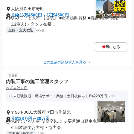
大阪府吹田市寿町
月給36万4500円～37万4500円
求めている人材 【必須】 ■正看護師資格 ■看護業務の経験 ✅
主婦(夫)スタッフ在籍...
主婦・主夫歓迎
+22個
気になる
この企業の類似求人を見る
正社員
内装工事の施工管理スタッフ
株式会社糸商
未経験歓迎｜現場サポート業務｜土日祝休み｜月給28万円～
〒564-0001大阪府吹田市岸部北
月給28万円～30万円
求めている人材 ※高卒以上 ※要普通自動車免許（AT限定可）
※日本語でお客様・協力会...
業界未経験歓迎
+22個