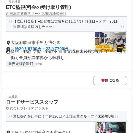
契約社員
ETC監視(料金の受け取り管理)
西日本高速道路サービス関西株式会社
【吹田料金所】●出勤数は実質月に11回だけ！(休日＋オフ＝20日)
※詳細は原稿内をチェッ...
大阪府吹田市千里万博公園
月給20万9700円～22万7700円
資格・経験 学歴・経験不問 業界職種未経験大歓迎！ 料金所で
働く全員が異業界から転職し...
業界未経験歓迎
+5個
気になる
正社員
ロードサービススタッフ
株式会社プレミアアシスト
運転好きを仕事に！年休120日／上場企業グループ／未経験8割
〒564-0044大阪府吹田市南金田