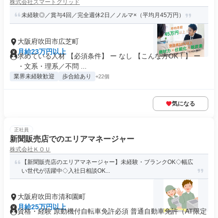
株式会社スマートグリッド
未経験◎／賞与4回／完全週休2日／ノルマ×（平均月45万円）
大阪府吹田市広芝町
月給23万円以上
求めている人材 【必須条件】 ー なし 【こんな方OK！】 ー
・文系・理系／不問 ...
業界未経験歓迎
歩合給あり
+22個
気になる
正社員
新聞販売店でのエリアマネージャー
株式会社ＫＯＵ
【新聞販売店のエリアマネージャー】未経験・ブランクOK◇幅広
い世代が活躍中◇入社日相談OK...
大阪府吹田市清和園町
月給25万円以上
資格・経験 原動機付自転車免許必須 普通自動車免許（AT限定