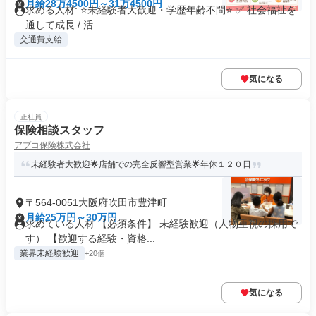
月給28万4500円～31万4500円
求める人材: ⭐️未経験者大歓迎・学歴年齢不問⭐️ ✅ 社会福祉を
通して成長 / 活...
交通費支給
気になる
正社員
保険相談スタッフ
アプコ保険株式会社
未経験者大歓迎🌟店舗での完全反響型営業🌟年休１２０日
〒564-0051大阪府吹田市豊津町
月給25万円～30万円
求めている人材 【必須条件】 未経験歓迎（人物重視の採用で
す） 【歓迎する経験・資格...
業界未経験歓迎
+20個
気になる