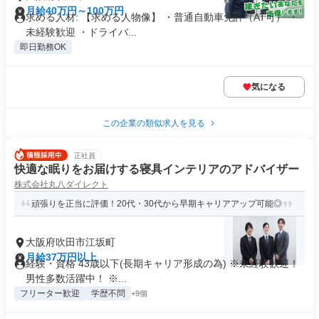
月給40万円～100万円
求める人材: 【求める人物像】 ・普通自動車免許（AT可） ・
未経験歓迎 ・ドライバ...
即日勤務OK
気になる
この企業の類似求人を見る
正社員
快適な眠りをお届けする寝具インテリアのアドバイザー
株式会社丸八ダイレクト
頑張りを正当に評価！20代・30代から早期キャリアアップ可能◎
大阪府吹田市江坂町
月給37万円以上
経験・資格 43歳以下(長期キャリア形成の為) ※未経験歓迎！
男性多数活躍中！ ※...
フリーター歓迎
学歴不問
+9個