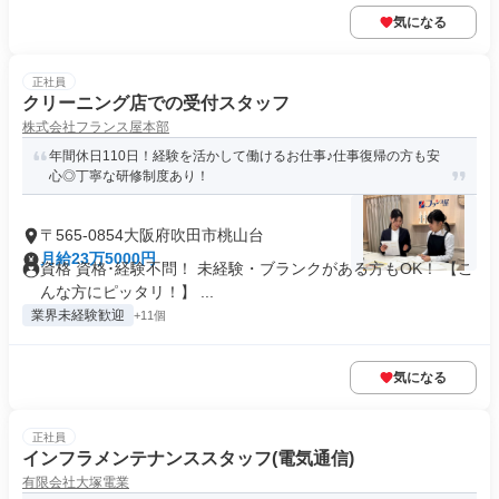
気になる
正社員
クリーニング店での受付スタッフ
株式会社フランス屋本部
年間休日110日！経験を活かして働けるお仕事♪仕事復帰の方も安
心◎丁寧な研修制度あり！
〒565-0854大阪府吹田市桃山台
月給23万5000円
資格 資格･経験不問！ 未経験・ブランクがある方もOK！ 【こ
んな方にピッタリ！】 ...
業界未経験歓迎
+11個
気になる
正社員
インフラメンテナンススタッフ(電気通信)
有限会社大塚電業