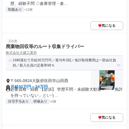
歴、経験不問 ◇倉庫管理・倉...
制服あり
+12個
気になる
正社員
廃棄物回収等のルート収集ドライバー
株式会社大建工業所
16時退社で月給30万円可／賞与年3回／免許取得費用は一部会社負
担／新入社員の定着率98％
〒565-0824大阪府吹田市山田西
月給30万円～34万円
必要資格・経験 【必須】 学歴不問・未経験大歓迎！ ・「免許
を持っていない」という...
住宅手当あり
研修あり
+2個
気になる