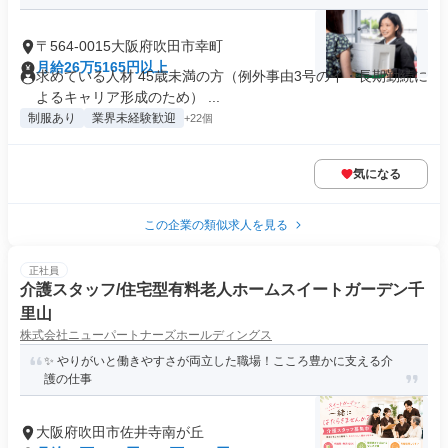
〒564-0015大阪府吹田市幸町
月給26万5165円以上
求めている人材 45歳未満の方（例外事由3号のイ・長期勤続に
よるキャリア形成のため） ...
制服あり
業界未経験歓迎
+22個
気になる
この企業の類似求人を見る
正社員
介護スタッフ/住宅型有料老人ホームスイートガーデン千
里山
株式会社ニューパートナーズホールディングス
✨ やりがいと働きやすさが両立した職場！こころ豊かに支える介
護の仕事
大阪府吹田市佐井寺南が丘