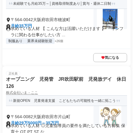
未経験でも月給35万～│資格取得制度あり│賞与・週休二日制
〒564-0042大阪府吹田市穂波町
月給35万円
求めている人材 【 こんな方は活躍いただけます 】 ・インフ
ラに関わる仕事がしたい方 ...
制服あり
業界未経験歓迎
+26個
気になる
正社員
オープニング 児発管 JR吹田駅前 児発放デイ 休日
126
株式会社いま・ここ
新規OPEN 児童発達支援 こどもたちの可能性を一緒に拓こう
〒564-0082大阪府吹田市片山町
月給29万5000円～35万円
求めている人材 ◎児童指導員の要件を満たしている方募集 保
育士 OT PT ST な...