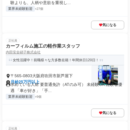
験よりも、人柄や意欲を重視し...
業界未経験歓迎
+27個
気になる
正社員
カーフィルム施工の軽作業スタッフ
内田安全硝子株式会社
女性活躍中！前職様々な方多数在籍！年間休日120日！
〒565-0803大阪府吹田市新芦屋下
月給25万円以上
求めている人材 要普通免許（ATのみ可） 未経験OK 経験者優
遇 「車が好き」「手...
業界未経験歓迎
+9個
気になる
正社員