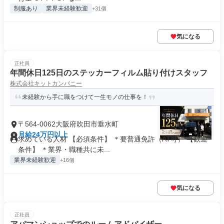
制服あり
業界未経験歓迎
+31個
気になる
正社員
年間休日125日のステッカーフィルム貼り付けスタッフ
株式会社キットカンパニー
未経験から手に職をつけて一生モノの仕事を！
〒564-0062大阪府吹田市垂水町
月給24万円以上
求めている人材 【必須条件】 ＊要普通免許（AT可） 【歓迎
条件】 ＊業界・職種共に未...
業界未経験歓迎
+16個
気になる
正社員