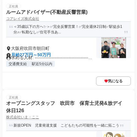
正社員
ルームアドバイザー(不動産反響営業)
コアレイズ株式会社
＜35歳以下の方へ✨＞✅完全反響営業！✅完全週休2日制✅駅徒歩1
分♪✅転勤なし✅住宅手当あ...
大阪府吹田市朝日町
月給27万円～50万円
求める人材: -----------------------------------...
交通費支給
駅近5分以内
気になる
正社員
オープニングスタッフ 吹田市 保育士児発&放デイ
休日126
株式会社いま・ここ
新規OPEN 児童発達支援 こどもたちの可能性を一緒に拓こう