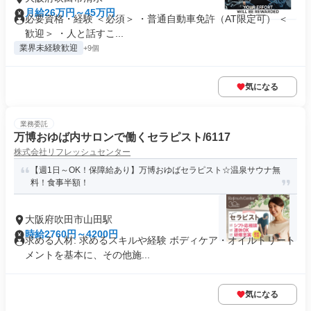
月給26万円～45万円
必要資格・経験 ＜必須＞ ・普通自動車免許（AT限定可） ＜
歓迎＞ ・人と話すこ...
業界未経験歓迎
+9個
気になる
業務委託
万博おゆば内サロンで働くセラピスト/6117
株式会社リフレッシュセンター
【週1日～OK！保障給あり】万博おゆばセラピスト☆温泉サウナ無
料！食事半額！
大阪府吹田市山田駅
時給2760円～4200円
求める人材: 求めるスキルや経験 ボディケア・オイルトリート
メントを基本に、その他施...
気になる