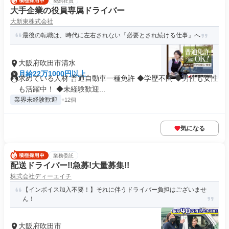
契約社員
大手企業の役員専属ドライバー
大新東株式会社
最後の転職は、時代に左右されない『必要とされ続ける仕事』へ
大阪府吹田市清水
月給22万1000円以上
求めている人材 普通自動車一種免許 ◆学歴不問 ◆男性も女性
も活躍中！ ◆未経験歓迎...
業界未経験歓迎
+12個
気になる
業務委託
配送ドライバー!!急募!大量募集!!
株式会社ディーエイチ
【インボイス加入不要！】それに伴うドライバー負担はございませ
ん！
大阪府吹田市