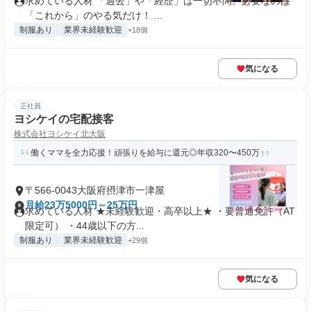
求めている人材 「過去」や「経歴」は一切不問。必要なのは
「これから」のやる気だけ！ ...
制服あり
業界未経験歓迎
+18個
気になる
正社員
ヨシケイの宅配接客
株式会社ヨシケイ北大阪
働くママを全力応援！頑張りを給与に還元◎年収320〜450万
〒566-0043大阪府摂津市一津屋
月給23万5000円～25万円
求めている人材 ★未経験歓迎・高卒以上★ ・要普通免許（AT
限定可） ・44歳以下の方...
制服あり
業界未経験歓迎
+29個
気になる