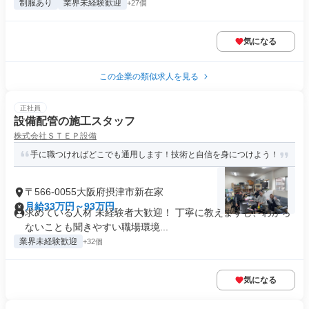
制服あり
業界未経験歓迎
+27個
気になる
この企業の類似求人を見る
正社員
設備配管の施工スタッフ
株式会社ＳＴＥＰ設備
手に職つければどこでも通用します！技術と自信を身につけよう！
〒566-0055大阪府摂津市新在家
月給33万円～93万円
求めている人材 未経験者大歓迎！ 丁寧に教えますし、わから
ないことも聞きやすい職場環境...
業界未経験歓迎
+32個
気になる