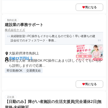
気になる
契約社員
建設業の事務サポート
株式会社ケイズ
未経験歓迎✨PC操作もイチから教えるので安心！早い者勝ちの建
設会社でのオフィスワーク・事務...
大阪府摂津市鳥飼上
月給23万円以上
求める人材: 未経験OK PC操作にあまり詳しくなくてもいちか
ら説明しますので応募...
即日勤務OK
交通費支給
気になる
正社員
【⽇勤のみ】障がい者施設の生活支援員|完全週休2⽇|無
資格‧未経験可