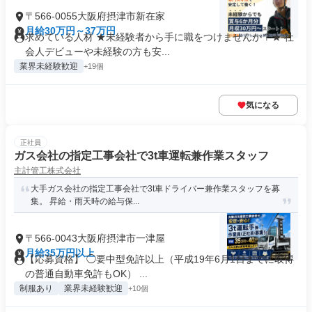
〒566-0055大阪府摂津市新在家
月給30万円～37万円
求めている人材 ★未経験者から手に職をつけませんか？★ 社
会人デビューや未経験の方も安...
業界未経験歓迎
+19個
気になる
正社員
ガス会社の指定工事会社で3t車運転兼作業スタッフ
主計管工株式会社
大手ガス会社の指定工事会社で3t車ドライバー兼作業スタッフを募
集。 昇給・雨天時の給与保...
〒566-0043大阪府摂津市一津屋
月給35万円以上
【応募資格】 ◯要中型免許以上（平成19年6月1日までに取得
の普通自動車免許もOK） ...
制服あり
業界未経験歓迎
+10個