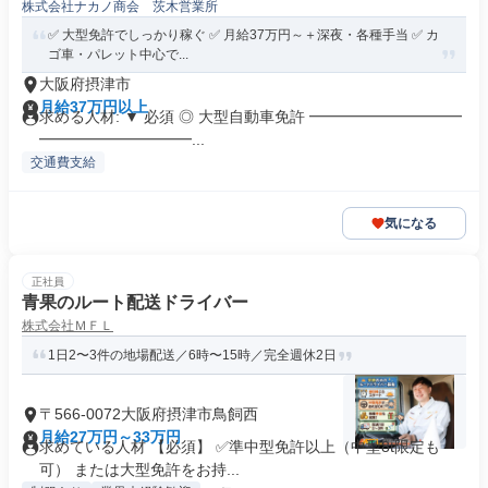
株式会社ナカノ商会 茨木営業所
✅ 大型免許でしっかり稼ぐ ✅ 月給37万円～＋深夜・各種手当 ✅ カ
ゴ車・パレット中心で...
大阪府摂津市
月給37万円以上
求める人材: ▼ 必須 ◎ 大型自動車免許 ━━━━━━━━━━
━━━━━━━━━━...
交通費支給
気になる
正社員
青果のルート配送ドライバー
株式会社ＭＦＬ
1日2〜3件の地場配送／6時〜15時／完全週休2日
〒566-0072大阪府摂津市鳥飼西
月給27万円～33万円
求めている人材 【必須】 ✅準中型免許以上（中型8t限定も
可） または大型免許をお持...