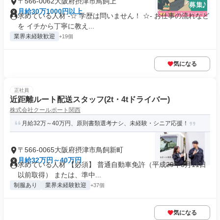
〒566-0062大阪府摂津市鳥飼上
月給30万1000円以上
求めている人材 -☆ 学歴は問いません！ ☆- お仕事の流れなど
を イチから丁寧に教え...
業界未経験歓迎
+19個
気になる
正社員
近距離ルート配送スタッフ(2t・4tドライバー)
株式会社クールポート関西
月給32万～40万円、原則書類選考ナシ、未経験・シニア応援！
〒566-0065大阪府摂津市鳥飼新町
月給32万円～40万円
求めている人材 【必須】 普通自動車免許（平成29年3月11日
以前取得） または、準中...
制服あり
業界未経験歓迎
+37個
気になる