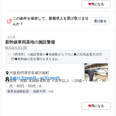
気になる
この条件を保存して、新着求人を受け取りませ
受け取る
んか？
正社員
新幹線車両基地の施設警備
株式会社全日警
［摂津市］≪施設警備≫◆未経験からプロに◆入社祝金最大10万
円◆新幹線の安全運行を支えるお...
大阪府摂津市安威川南町
月給21万3305円～46万1342円
資格・経験 未経験者歓迎 ※高卒以上 （18歳～） 20代・30
代・40代・50代・6...
業界未経験歓迎
経験不問
+6個
気になる