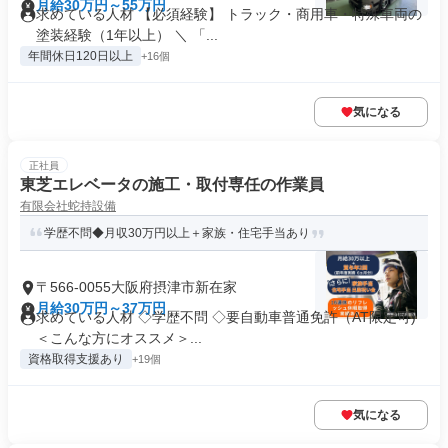
月給30万円～55万円
求めている人材 【必須経験】 トラック・商用車・特殊車両の
塗装経験（1年以上） ＼ 「...
年間休日120日以上
+16個
気になる
正社員
東芝エレベータの施工・取付専任の作業員
有限会社蛇持設備
学歴不問◆月収30万円以上＋家族・住宅手当あり
〒566-0055大阪府摂津市新在家
月給30万円～37万円
求めている人材 ◇学歴不問 ◇要自動車普通免許（AT限定可)
＜こんな方にオススメ＞...
資格取得支援あり
+19個
気になる