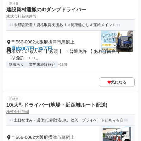
正社員
建設資材運搬の4tダンプドライバー
株式会社新鋭建設
未経験歓迎！資格取得支援あり＜長距離なし＆運転メイン＞
〒566-0062大阪府摂津市鳥飼上
月給29万円～35万円
求めている人材 【 必須 】 ・普通免許 【 あれば尚良 】 ・中
型免許 ++++...
制服あり
業界未経験歓迎
+13個
気になる
正社員
10t大型ドライバー(地場・近距離ルート配送)
株式会社翔樹
土日祝休み・週休3日制対応OK、収入・プライベートどちらも◎
〒566-0062大阪府摂津市鳥飼上