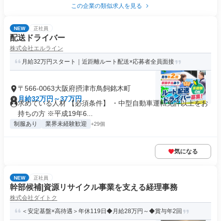
この企業の類似求人を見る
NEW
正社員
配送ドライバー
株式会社エルライン
月給32万円スタート｜近距離ルート配送×応募者全員面接
〒566-0063大阪府摂津市鳥飼銘木町
月給32万円～37万円
求めている人材 【必須条件】 ・中型自動車運転免許以上をお
持ちの方 ※平成19年6...
制服あり
業界未経験歓迎
+29個
気になる
NEW
正社員
幹部候補|資源リサイクル事業を支える経理事務
株式会社ダイトク
＜安定基盤×高待遇＞年休119日◆月給28万円～◆賞与年2回