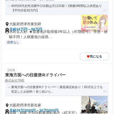
40代50代女性活躍中◎出勤は月12日程！1勤務3時間以上休憩あり
【平均月収36万円】
大阪府摂津市東別府
月給34万円～98万円
求める人材: ★普通免許取得後3年以上（AT限定可） 学歴・経
験不問！人柄重視の採用...
残業なし
気になる
正社員
東海方面への往復便4tドライバー
株式会社TIME
東海方面への往復便4tドライバー！最低保証給あり！60才以上でも
安定したお給料！長く続けら...
大阪府摂津市新在家
月給28万3000円～36万5000円
資格・経験 中型自動車運転免許（AT不可） ※中型車（8t）に