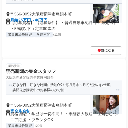
〒566-0052大阪府摂津市鳥飼本町
月給25万円～40万円
【応募資格】 【応募条件】 ・普通自動車免許（AT限定可）
・59歳以下（定年60歳の...
業界未経験歓迎
学歴不問
+11個
気になる
業務委託
読売新聞の集金スタッフ
大阪読売新聞販売事業協同組合
好きな日・好きな時間に活動OK！毎月月末～月初だけのお仕事。
訪問先は購読中のお客様のみで営...
〒566-0052大阪府摂津市鳥飼本町
完全歩合制
資格 経験・学歴は一切不問！ ・未経験大歓迎 ・主婦(夫)･シ
ニア応援 ・ブランクOK...
業界未経験歓迎
+22個