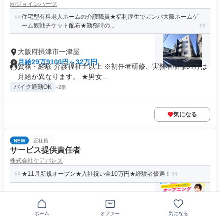
㈱ジョインハーツ
住宅型有料老人ホームの介護職員★福利厚生でガンバ大阪ホームゲ
ーム観戦チケット配布★勤務時の...
大阪府摂津市一津屋
月給29万9100円～32万円
資格・経験 介護福祉士以上 ※初任者研修、実務者研修の方は
月給が異なります。 ★男女...
バイク通勤OK
+2個
気になる
NEW
正社員
サービス提供責任者
株式会社ケアパレス
★11月新規オープン★入社祝い金10万円★経験者優遇！
大阪府摂津市三島
月給32万円～35万円
ホーム
オファー
気になる
求める人材: ★応募条件 介護福祉士または実務者研修取得者