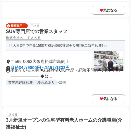
気になる
正社員
SUV専門店での営業スタッフ
株式会社Ｋ－ＴＡＫＥ
入社3年で年収1500万成約率60%完全反響❗第二新卒歓迎❗
〒566-0062大阪府摂津市鳥飼上
月給34万9000円～149万1333円
求めている人材 ■未経験者OK❕学歴・経験不問❕ ✅：必須条件
━━━━━━━ ◆普...
業界未経験歓迎
歩合給あり
+28個
気になる
正社員
3月新規オープンの住宅型有料老人ホームの介護職員(介
護福祉士)