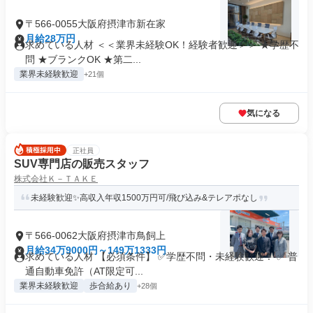
〒566-0055大阪府摂津市新在家
月給28万円
求めている人材 ＜＜業界未経験OK！経験者歓迎＞＞ ★学歴不
問 ★ブランクOK ★第二...
業界未経験歓迎
+21個
気になる
正社員
SUV専門店の販売スタッフ
株式会社Ｋ－ＴＡＫＥ
未経験歓迎✨高収入年収1500万円可/飛び込み&テレアポなし
〒566-0062大阪府摂津市鳥飼上
月給34万9000円～149万1333円
求めている人材 【必須条件】 ✅学歴不問・未経験歓迎！ ✅ 普
通自動車免許（AT限定可...
業界未経験歓迎
歩合給あり
+28個