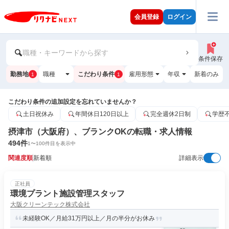
会員登録
ログイン
職種・キーワードから探す
条件保存
勤務地
職種
こだわり条件
雇用形態
年収
新着のみ
1
1
こだわり条件の追加設定を忘れていませんか？
土日祝休み
年間休日120日以上
完全週休2日制
学歴
摂津市（大阪府）、ブランクOKの転職・求人情報
494
件
1
〜
100
件目を表示中
関連度順
新着順
詳細表示
正社員
環境プラント施設管理スタッフ
大阪クリーンテック株式会社
未経験OK／月給31万円以上／月の半分がお休み