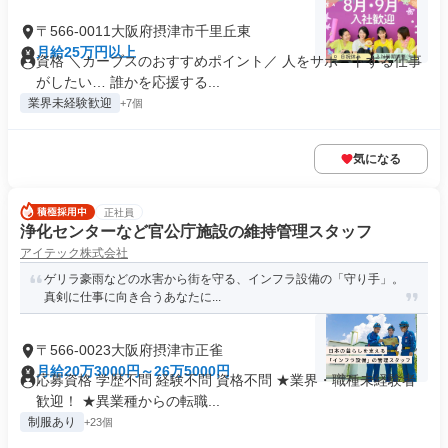
〒566-0011大阪府摂津市千里丘東
月給25万円以上
資格 ＼カーブスのおすすめポイント／ 人をサポートする仕事
がしたい… 誰かを応援する...
業界未経験歓迎
+7個
気になる
正社員
浄化センターなど官公庁施設の維持管理スタッフ
アイテック株式会社
ゲリラ豪雨などの水害から街を守る、インフラ設備の「守り手」。
真剣に仕事に向き合うあなたに...
〒566-0023大阪府摂津市正雀
月給20万3000円～26万5000円
応募資格 学歴不問 経験不問 資格不問 ★業界・職種未経験者
歓迎！ ★異業種からの転職...
制服あり
+23個