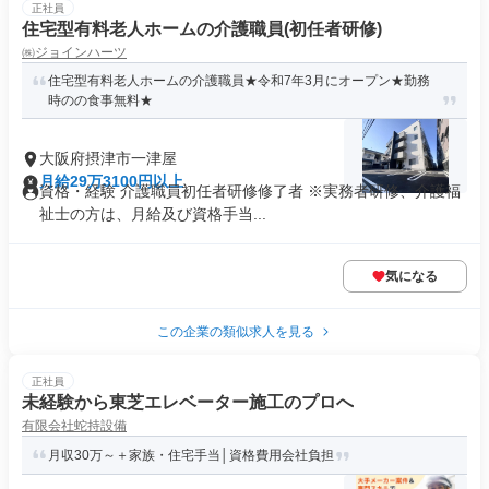
正社員
住宅型有料老人ホームの介護職員(初任者研修)
㈱ジョインハーツ
住宅型有料老人ホームの介護職員★令和7年3月にオープン★勤務
時のの食事無料★
大阪府摂津市一津屋
月給29万3100円以上
資格・経験 介護職員初任者研修修了者 ※実務者研修、介護福
祉士の方は、月給及び資格手当...
気になる
この企業の類似求人を見る
正社員
未経験から東芝エレベーター施工のプロへ
有限会社蛇持設備
月収30万～＋家族・住宅手当│資格費用会社負担