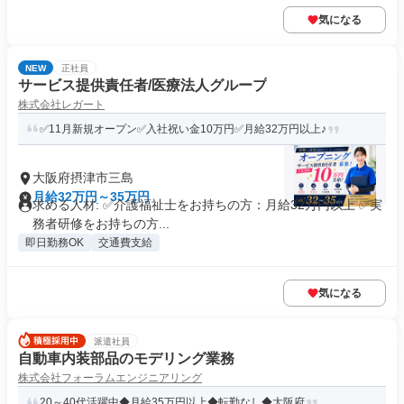
気になる
NEW
正社員
サービス提供責任者/医療法人グループ
株式会社レガート
✅11月新規オープン✅入社祝い金10万円✅月給32万円以上♪
大阪府摂津市三島
月給32万円～35万円
求める人材: ✅介護福祉士をお持ちの方：月給32万円以上 ✅実
務者研修をお持ちの方...
即日勤務OK
交通費支給
気になる
派遣社員
自動車内装部品のモデリング業務
株式会社フォーラムエンジニアリング
20～40代活躍中◆月給35万円以上◆転勤なし◆大阪府