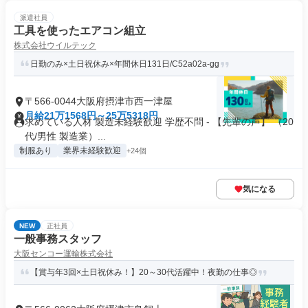
派遣社員
工具を使ったエアコン組立
株式会社ウイルテック
日勤のみ×土日祝休み×年間休日131日/C52a02a-gg
〒566-0044大阪府摂津市西一津屋
月給21万1568円～25万5318円
求めている人材 製造未経験歓迎 学歴不問 - 【先輩の声】 （20
代/男性 製造業）...
制服あり
業界未経験歓迎
+24個
気になる
NEW
正社員
一般事務スタッフ
大阪センコー運輸株式会社
【賞与年3回×土日祝休み！】20～30代活躍中！夜勤の仕事◎