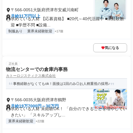
〒566-0051大阪府摂津市安威川南町
月給31万円以上
求めている人材 【応募資格】 ■20代～40代活躍中 ■未経験歓
迎 ■学歴不問 ■設備...
制服あり
業界未経験歓迎
+17個
気になる
正社員
物流センターでの倉庫内事務
カトーロジスティクス株式会社
事務経験がなくてもok！面接は1回のみ◎お人柄重視の採用♪
〒566-0035大阪府摂津市鶴野
月給19万7000円～30万円
求めている人材 未経験OK！ 「自分のできることを増やしてい
きたい」 「スキルアップし...
業界未経験歓迎
+22個