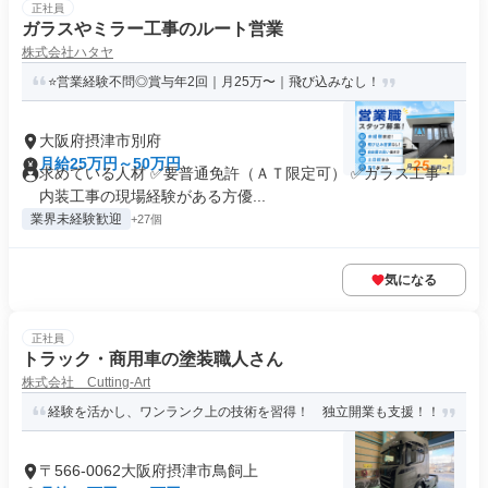
正社員
ガラスやミラー工事のルート営業
株式会社ハタヤ
⭐営業経験不問◎賞与年2回｜月25万〜｜飛び込みなし！
大阪府摂津市別府
月給25万円～50万円
求めている人材 ✅要普通免許（ＡＴ限定可） ✅ガラス工事・
内装工事の現場経験がある方優...
業界未経験歓迎
+27個
気になる
正社員
トラック・商用車の塗装職人さん
株式会社 Cutting-Art
経験を活かし、ワンランク上の技術を習得！ 独立開業も支援！！
〒566-0062大阪府摂津市鳥飼上