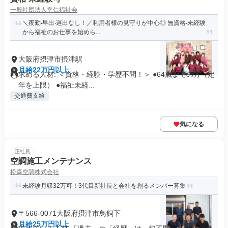
一般社団法人幸仁福祉会
＼夜勤‧早出‧遅出なし！／利⽤者様の⾒守りが中⼼◎ 無資格‧未経験
から福祉のお仕事を始めら...
大阪府摂津市摂津駅
月給22万円以上
求める人材: ＜資格・経験・学歴不問！＞ ●64歳までの方（定
年を上限） ●福祉未経...
交通費支給
気になる
正社員
空調施工メンテナンス
松森空調株式会社
未経験月収32万可！3代目新社長と会社を創るメンバー募集
〒566-0071大阪府摂津市鳥飼下
月給25万円以上