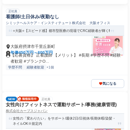
正社員
看護師/土日休み/夜勤なし
シミックヘルスケア・インスティテュート株式会社 大阪オフィス
⭐大阪⭐【スピード感】都市型医療の現場でCRC経験者が輝く❗️
大阪府摂津市千里丘新町
年俸450万円～600万円
【応募資格】 正看護師 【メリット】 #長期 #学歴不問 #経験
者歓迎 #ブランクO...
学歴不問
経験者歓迎
+1個
気になる
NEW
正社員
女性向けフィットネスで運動サポート/事務(健康管理)
株式会社カーブスジャパン
女性の「変わりたい」をサポート/週休2日/日祝休/長期休暇/染髪・
ネイルOK※規定内