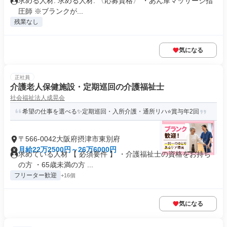
求める人材: 求める人材: 〈応募資格〉 ・あん摩マッサージ指
圧師 ※ブランクが...
残業なし
気になる
正社員
介護老人保健施設・定期巡回の介護福祉士
社会福祉法人成晃会
希望の仕事を選べる✨定期巡回・入所介護・通所リハ⭐賞与年2回
〒566-0042大阪府摂津市東別府
月給22万2500円～26万6000円
求めている人材 【 必須要件 】 ・介護福祉士の資格をお持ち
の方 ・65歳未満の方 ...
フリーター歓迎
+16個
気になる