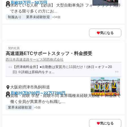
月給35万円～50万円
求めている人材 【必須】 大型自動車免許 フォークリフト免許
できる限り多くの方にお...
制服あり
業界未経験歓迎
+34個
気になる
契約社員
高速道路ETCサポートスタッフ・料金授受
西日本高速道路サービス関西株式会社
【摂津南料金所】●出勤数は実質月に11回だけ！(休日＋オフ＝20
日) ※詳細は原稿内をチェ...
大阪府摂津市鳥飼和道
月給20万9700円～22万7700円
資格・経験 学歴・経験不問 業界職種未経験大歓迎！ 料金所で
働く全員が異業界から転職し...
業界未経験歓迎
+5個
気になる