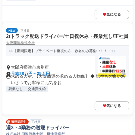
気になる
NEW
正社員
2tトラック配送ドライバー/土日祝休み・残業無し/正社員
大阪商運株式会社
【期間限定】プライベート重視の方、数名のみ募集中！！！
大阪府摂津市東別府
月給28万円～35万円
求める人材: 【大阪商運の求める人物像】 ◆ 気持ちの良いあ
いさつでお客様に元気をお...
残業なし
交通費支給
気になる
正社員
週3・4勤務の送迎ドライバー
株式会社 国際興業大阪 摂津営業所