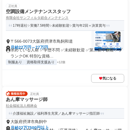
正社員
空調設備メンテナンススタッフ
有限会社サンフィルタ総合メンテナンス
17時退社✨実働7.5時間✨未経験歓迎✨賞与年2回＋決算賞与
〒566-0073大阪府摂津市鳥飼和道
月給22万円～27万円
求めている人材 ✅学歴不問 ✅未経験歓迎 ✅第二新卒歓迎 ✅ブ
ランクOK 特別な資格...
制服あり
資格取得支援あり
+12個
気になる
正社員
あん摩マッサージ師
社会福祉法人桃林会
介護福祉施設／福利厚生充実／あん摩マッサージ指圧師
大阪府摂津市鳥飼中
月給22万7500円以上