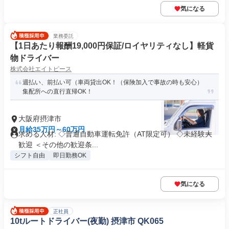
気になる
業務委託
【1日あたり報酬19,000円保証/ロイヤリティなし】軽貨
物ドライバー
株式会社エイトピース
週払い、前払い可（車両貸出OK！（保険加入で事故の時も安心）
集配所への直行直帰OK！
大阪府摂津市
月給35万円～60万円
求める人材: ◇普通自動車運転免許（AT限定可） ◇未経験大
歓迎 ＜その他の歓迎条...
シフト自由
即日勤務OK
気になる
正社員
10tルートドライバー(夜勤) 摂津市 QK065