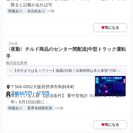
限ると記載があれば可
制服あり
歩合給あり
+7個
気になる
正社員
〈夜勤〉チルド商品のセンター間配送|中型トラック運転
手
株式会社東伸
【夕方までは丸々フリー】隔週2日制！出勤時間は本人希望でOK
〒566-0052大阪府摂津市鳥飼本町
月給34万円～47万円
求めている人材 【必須条件】 要中型免許 ※2007年（平成19
年）6月1日以前に ...
制服あり
業界未経験歓迎
+21個
気になる