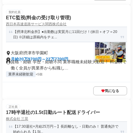
契約社員
ETC監視(料金の受け取り管理)
西日本高速道路サービス関西株式会社
【摂津北料金所】●出勤数は実質月に11回だけ！(休日＋オフ＝20
日) ※詳細は原稿内をチェ...
大阪府摂津市学園町
月給20万9700円～22万7700円
資格・経験 学歴・経験不問 業界職種未経験大歓迎！ 料金所で
働く全員が異業界から転職し...
業界未経験歓迎
+5個
気になる
正社員
17時半退社の1.5t日勤ルート配送ドライバー
株式会社 三晃
【17:30退社×月給25万円～】長距離なし・日勤のみ！ 普通免許で
始められる【1.5t...