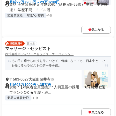
月給27万7200円～29万9200円
資格 美容師免許 定年制60歳（延長雇用65歳） 主婦・主夫歓
迎！ 学歴不問！ミドル活...
交通費支給
駅近5分以内
+1個
気になる
正社員
マッサージ・セラピスト
株式会社ボディワークセラピストエージェンシー
その手に癒やしの技を身につけて、何歳になっても、日本中どこで
も働けるセラピストの第一歩を踏...
〒583-0027大阪府藤井寺市
月給23万1000円～35万円
資格 *【対象者全員面接】* 人柄重視の採用！ ★未経験歓迎・
ブランクOK ★学歴・経...
業界未経験歓迎
+11個
気になる