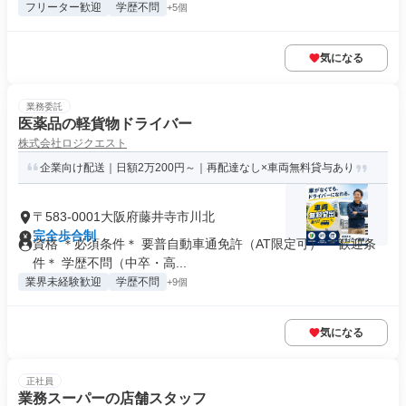
フリーター歓迎
学歴不問
+5個
気になる
業務委託
医薬品の軽貨物ドライバー
株式会社ロジクエスト
企業向け配送｜日額2万200円～｜再配達なし×車両無料貸与あり
〒583-0001大阪府藤井寺市川北
完全歩合制
資格 ＊必須条件＊ 要普自動車通免許（AT限定可） ＊歓迎条
件＊ 学歴不問（中卒・高...
業界未経験歓迎
学歴不問
+9個
気になる
正社員
業務スーパーの店舗スタッフ