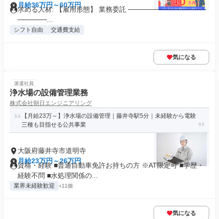
月給36万円～60万円
求める人材: 【雇用形態】 業務委託 ────────────────
──────...
シフト自由
交通費支給
気になる
派遣社員
浄水場の設備管理業務
株式会社朝日エンジニアリング
【月給23万～】浄水場の設備管理｜藤井寺駅5分｜未経験から電験
三種も目指せる公共事業
大阪府藤井寺市道明寺
月給23万円～26万円
資格・経験 ■普通自動車免許お持ちの方 ※AT限定可 ■学歴・
経験不問 ■水処理関係の...
業界未経験歓迎
+11個
気になる