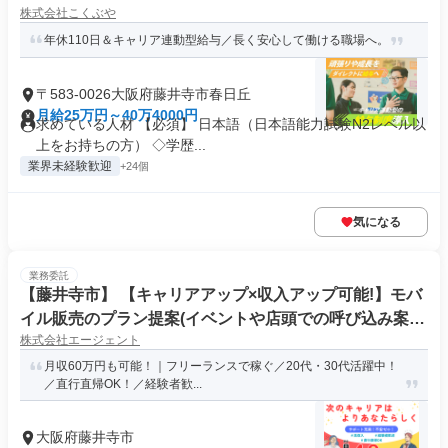
株式会社こくぶや
年休110日＆キャリア連動型給与／長く安心して働ける職場へ。
〒583-0026大阪府藤井寺市春日丘
月給25万円～40万4000円
求めている人材 【必須】 日本語（日本語能力試験N2レベル以
上をお持ちの方） ◇学歴...
業界未経験歓迎
+24個
気になる
業務委託
【藤井寺市】 【キャリアアップ×収入アップ可能!】モバ
イル販売のプラン提案(イベントや店頭での呼び込み案
株式会社エージェント
内)(ODS1/)
月収60万円も可能！｜フリーランスで稼ぐ／20代・30代活躍中！
／直行直帰OK！／経験者歓...
大阪府藤井寺市