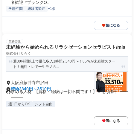
者歓迎 #ブランクO...
学歴不問
経験者歓迎
+1個
気になる
業務委託
未経験から始められるリラクゼーションセラピスト/mls
株式会社りらく
週30時間以上で最低収入1時間2,340円〜！85％が未経験スター
ト！無料トレで一生モノの...
大阪府藤井寺市沢田
時給2340円～3510円
求める人材: 【資格・経験は一切不問です！】 ✅必須条件 ━━
━━━...
週1日からOK
シフト自由
気になる