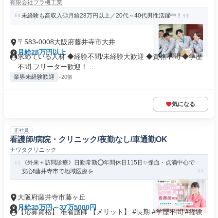
有限会社プラ機工業
未経験も高収入◎月給28万円以上／20代～40代男性活躍中！
〒583-0008大阪府藤井寺市大井
月給28万円以上
求めている人材 ◆経験不問/未経験大歓迎 ◆資格不問 ◆学歴
不問 フリーター歓迎！ ...
業界未経験歓迎
+20個
気になる
正社員
看護師/病院・クリニック/夜勤なし/車通勤OK
ナワタクリニック
《外来＋訪問診療》日勤常勤⭕年間休日115日✨採血・点滴中心で
安心❗️藤井寺市で地域医療を...
大阪府藤井寺市藤ヶ丘
月給35万円～37万5000円
【応募資格】 准看護師 【メリット】 #長期 #学歴不問 #経験