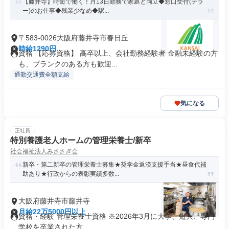
【藤井寺】時短で働く！月13日勤務で家庭と両立◆窓口受付(テラ
ー)のお仕事◆残業少なめ◆駅...
〒583-0026大阪府藤井寺市春日丘
時給1290円
資格 【応募資格】 高卒以上、会社勤務経験者 金融未経験の方
も、ブランクのある方も歓迎...
通勤交通費全額支給
気になる
正社員
特別養護老人ホームの管理栄養士/新卒
社会福祉法人みささぎ会
新卒・第二新卒の管理栄養士募集★奨学金返済支援手当★昼食代補
助あり★行政からの表彰実績多数...
大阪府藤井寺市藤井寺
月給22万5000円以上
資格・経験 管理栄養士資格 ※2026年3月に大学、短大、専門
学校を卒業された方、 ...