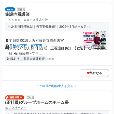
NEW
正社員
施設内看護師
Ｐａｎｄａ Ｃａｒｅ株式会社
24時間看護体制｜当直実働8時間｜2026年8月給与改定
〒583-0018大阪府藤井寺市西古室
月給38万円～57万円
求めている人材 【必須】 正看護師免許 【歓迎】 •訪問看護経
験 •病棟経験 •ブラ...
制服あり
業界未経験歓迎
+25個
気になる
この企業の類似求人を見る
正社員
(正社員)グループホームのホーム長
株式会社ケア21