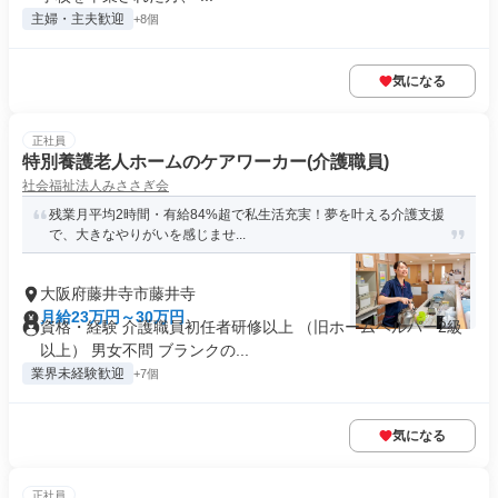
主婦・主夫歓迎
+8個
気になる
正社員
特別養護老人ホームのケアワーカー(介護職員)
社会福祉法人みささぎ会
残業月平均2時間・有給84%超で私生活充実！夢を叶える介護支援
で、大きなやりがいを感じませ...
大阪府藤井寺市藤井寺
月給23万円～30万円
資格・経験 介護職員初任者研修以上 （旧ホームヘルパー2級
以上） 男女不問 ブランクの...
業界未経験歓迎
+7個
気になる
正社員