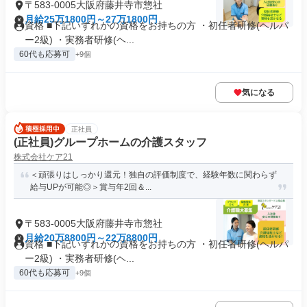
〒583-0005大阪府藤井寺市惣社
月給25万1800円～27万1800円
資格 ■下記いずれかの資格をお持ちの方 ・初任者研修(ヘルパ
ー2級) ・実務者研修(ヘ...
60代も応募可
+9個
気になる
正社員
(正社員)グループホームの介護スタッフ
株式会社ケア21
＜頑張りはしっかり還元！独自の評価制度で、経験年数に関わらず
給与UPが可能◎＞賞与年2回＆...
〒583-0005大阪府藤井寺市惣社
月給20万8800円～22万8800円
資格 ■下記いずれかの資格をお持ちの方 ・初任者研修(ヘルパ
ー2級) ・実務者研修(ヘ...
60代も応募可
+9個