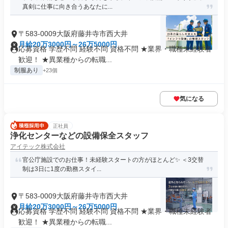
真剣に仕事に向き合うあなたに...
〒583-0009大阪府藤井寺市西大井
月給20万3000円～26万5000円
応募資格 学歴不問 経験不問 資格不問 ★業界・職種未経験者
歓迎！ ★異業種からの転職...
制服あり
+23個
気になる
正社員
浄化センターなどの設備保全スタッフ
アイテック株式会社
官公庁施設でのお仕事！未経験スタートの方がほとんど✨️ ＜3交替
制は3日に1度の勤務スタイ...
〒583-0009大阪府藤井寺市西大井
月給20万3000円～26万5000円
応募資格 学歴不問 経験不問 資格不問 ★業界・職種未経験者
歓迎！ ★異業種からの転職...