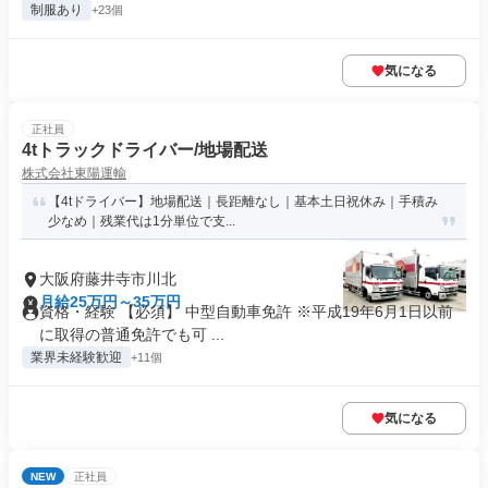
制服あり
+23個
気になる
正社員
4tトラックドライバー/地場配送
株式会社東陽運輸
【4tドライバー】地場配送｜長距離なし｜基本土日祝休み｜手積み
少なめ｜残業代は1分単位で支...
大阪府藤井寺市川北
月給25万円～35万円
資格・経験 【必須】 中型自動車免許 ※平成19年6月1日以前
に取得の普通免許でも可 ...
業界未経験歓迎
+11個
気になる
NEW
正社員