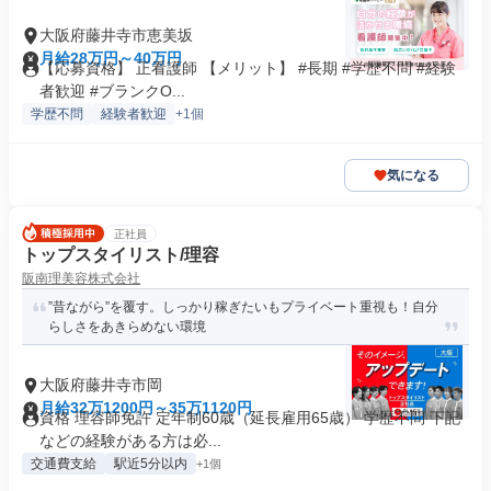
大阪府藤井寺市恵美坂
月給28万円～40万円
【応募資格】 正看護師 【メリット】 #長期 #学歴不問 #経験
者歓迎 #ブランクO...
学歴不問
経験者歓迎
+1個
気になる
正社員
トップスタイリスト/理容
阪南理美容株式会社
”昔ながら”を覆す。しっかり稼ぎたいもプライベート重視も！自分
らしさをあきらめない環境
大阪府藤井寺市岡
月給32万1200円～35万1120円
資格 理容師免許 定年制60歳（延長雇用65歳） 学歴不問 下記
などの経験がある方は必...
交通費支給
駅近5分以内
+1個