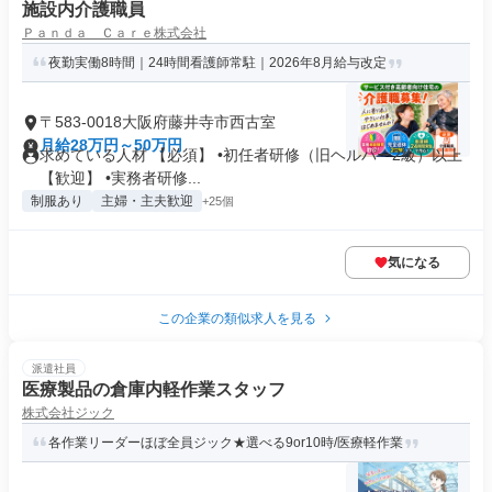
施設内介護職員
Ｐａｎｄａ Ｃａｒｅ株式会社
夜勤実働8時間｜24時間看護師常駐｜2026年8月給与改定
〒583-0018大阪府藤井寺市西古室
月給28万円～50万円
求めている人材 【必須】 •初任者研修（旧ヘルパー2級）以上
【歓迎】 •実務者研修...
制服あり
主婦・主夫歓迎
+25個
気になる
この企業の類似求人を見る
派遣社員
医療製品の倉庫内軽作業スタッフ
株式会社ジック
各作業リーダーほぼ全員ジック★選べる9or10時/医療軽作業