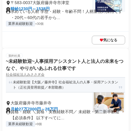
〒583-0037大阪府藤井寺市津堂
時給1230円～1538円
求めている人材 学歴・経験・年齢不問！人柄重視の採用です
・20代～60代の若手から...
業界未経験歓迎
+30個
気になる
契約社員
~未経験歓迎~人事採用アシスタント人と法人の未来をつ
なぐ、やりがいあふれる仕事です
社会福祉法人みささぎ会
未経験歓迎【大阪／藤井寺】社会福祉法人の人事・採用アシスタン
ト（正社員登用前提／本部勤務）
大阪府藤井寺市藤井寺
月給27万7000円～28万円
資格・経験 ＼資格・実務経験不問／ 未経験・第二新卒歓迎
【必須条件】 以下すべてに...
業界未経験歓迎
+9個