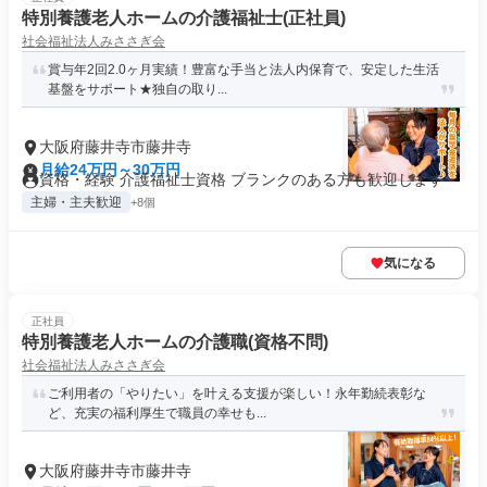
特別養護老人ホームの介護福祉士(正社員)
社会福祉法人みささぎ会
賞与年2回2.0ヶ月実績！豊富な手当と法人内保育で、安定した生活
基盤をサポート★独自の取り...
大阪府藤井寺市藤井寺
月給24万円～30万円
資格・経験 介護福祉士資格 ブランクのある方も歓迎します
主婦・主夫歓迎
+8個
気になる
正社員
特別養護老人ホームの介護職(資格不問)
社会福祉法人みささぎ会
ご利用者の「やりたい」を叶える支援が楽しい！永年勤続表彰な
ど、充実の福利厚生で職員の幸せも...
大阪府藤井寺市藤井寺