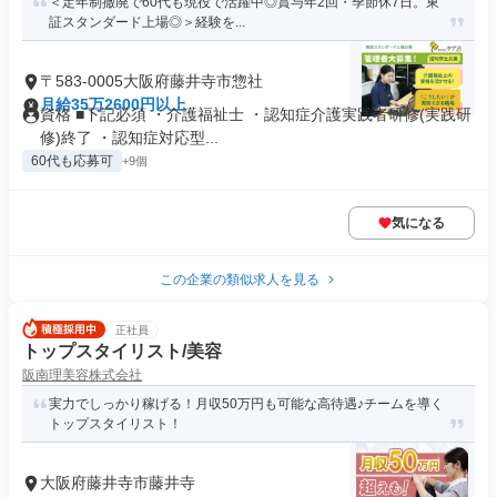
＜定年制撤廃で60代も現役で活躍中◎賞与年2回・季節休7日。東
証スタンダード上場◎＞経験を...
〒583-0005大阪府藤井寺市惣社
月給35万2600円以上
資格 ■下記必須 ・介護福祉士 ・認知症介護実践者研修(実践研
修)終了 ・認知症対応型...
60代も応募可
+9個
気になる
この企業の類似求人を見る
正社員
トップスタイリスト/美容
阪南理美容株式会社
実力でしっかり稼げる！月収50万円も可能な高待遇♪チームを導く
トップスタイリスト！
大阪府藤井寺市藤井寺