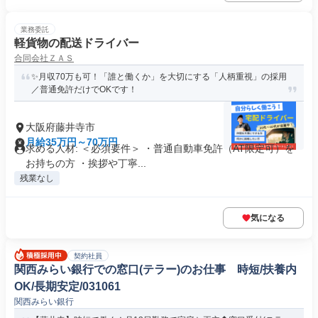
業務委託
軽貨物の配送ドライバー
合同会社ＺＡＳ
✨月収70万も可！「誰と働くか」を大切にする「人柄重視」の採用
／普通免許だけでOKです！
大阪府藤井寺市
月給35万円～70万円
求める人材: ＜必須要件＞ ・普通自動車免許（AT限定可）を
お持ちの方 ・挨拶や丁寧...
残業なし
気になる
契約社員
関西みらい銀行での窓口(テラー)のお仕事 時短/扶養内
OK/長期安定/031061
関西みらい銀行