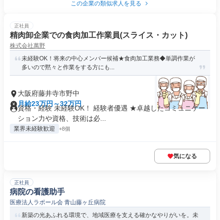
この企業の類似求人を見る
正社員
精肉卸企業での食肉加工作業員(スライス・カット)
株式会社萬野
未経験OK！将来の中心メンバー候補★食肉加工業務◆単調作業が
多いので黙々と作業をする方にも...
大阪府藤井寺市野中
月給23万円～32万円
資格・経験 未経験OK！ 経験者優遇 ★卓越したコミュニケー
ション力や資格、技術は必...
業界未経験歓迎
+8個
気になる
正社員
病院の看護助手
医療法人ラポール会 青山藤ヶ丘病院
新築の光あふれる環境で、地域医療を支える確かなやりがいを。未