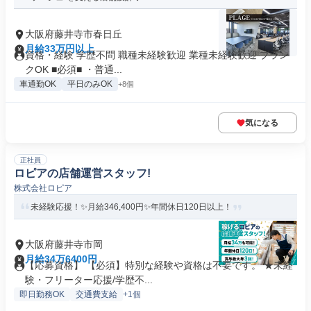
大阪府藤井寺市春日丘
月給33万円以上
資格・経験 学歴不問 職種未経験歓迎 業種未経験歓迎 ブラン
クOK ■必須■ ・普通...
車通勤OK
平日のみOK
+8個
気になる
正社員
ロピアの店舗運営スタッフ!
株式会社ロピア
未経験応援！✨月給346,400円✨年間休日120日以上！
大阪府藤井寺市岡
月給34万6400円
【応募資格】 【必須】特別な経験や資格は不要です。 ★未経
験・フリーター応援/学歴不...
即日勤務OK
交通費支給
+1個