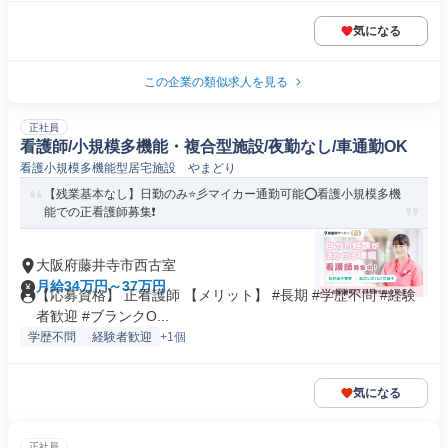
気になる
この企業の類似求人を見る
正社員
看護師/小規模多機能・複合型施設/夜勤なし/車通勤OK
看護小規模多機能型居宅施設 やまどり
【残業基本なし】日勤のみ⭐彡マイカー通勤可能⭕看護小規模多機
能での正看護師募集❗️
大阪府藤井寺市西古室
月給34万円～37万円
【応募資格】 正看護師 【メリット】 #長期 #学歴不問 #経験
者歓迎 #ブランクO...
学歴不問
経験者歓迎
+1個
気になる
正社員