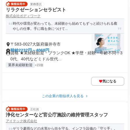
業務委託
リラクゼーションセラピスト
株式会社ボディワーク
時代や環境が変わっても、未経験から始めてもずっと続けられる癒
やしの仕事。手に職を身につけて...
〒583-0027大阪府藤井寺市
時給2232円～4068円
資格 ★未経験歓迎・ブランクOK ★学歴・経験・年齢不問！3
0代、40代などミドル世代...
業界未経験歓迎
+15個
気になる
この企業の類似求人を見る
正社員
浄化センターなど官公庁施設の維持管理スタッフ
アイテック株式会社
ゲリラ豪雨などの水害から街を守る、インフラ設備の「守り手」。