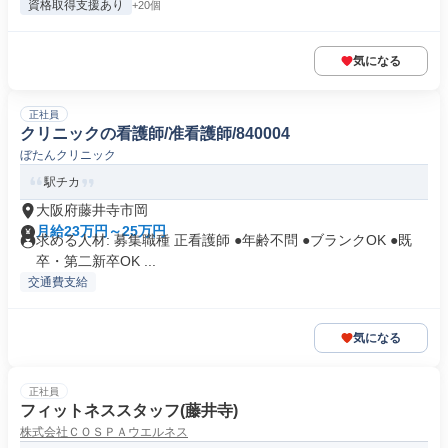
資格取得支援あり
+20個
気になる
正社員
クリニックの看護師/准看護師/840004
ぼたんクリニック
駅チカ
大阪府藤井寺市岡
月給23万円～25万円
求める人材: 募集職種 正看護師 ●年齢不問 ●ブランクOK ●既
卒・第二新卒OK ...
交通費支給
気になる
正社員
フィットネススタッフ(藤井寺)
株式会社ＣＯＳＰＡウエルネス