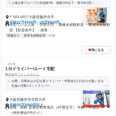
上場企業グループ◎未経験OK・残業10h以下・賞与年2回
〒583-0027大阪府藤井寺市
月給22万4500円～29万9500円
求めている人材 ・学歴不問 ・職種未経験歓迎 ・業種未経験歓
迎 【歓迎条件】 ・接客...
制服あり
業界未経験歓迎
+22個
気になる
正社員
1.5tドライバー/ルート宅配
株式会社コンシェルジュ
土曜・日曜休みの正社員ドライバー！年間休日113日の大阪いずみ
生協の宅配1.5ｔドライバー...
大阪府藤井寺市西大井
月給29万3000円以上
資格・経験 普通自動車免許（AT限定可） 年齢：39歳以下
（例外事由3号のイ）