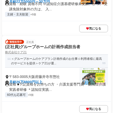
月給22万5000円～30万円
資格・経験 資格不問 ※認知症介護基礎研修未受講、かつ、 受
講免除対象外の方は、 入...
主婦・主夫歓迎
+8個
気になる
正社員
(正社員)グループホームの計画作成担当者
株式会社ケア21
＜グループホームのケアプラン計画作成のお仕事☆利用者様に最高
のサービスを提供＞ケア21が運...
〒583-0005大阪府藤井寺市惣社
月給26万8800円以上
資格 ■下記資格をお持ちの方 ・介護支援専門員 ・認知症介護
実践者研修 ＊認知症実践...
60代も応募可
+9個
気になる