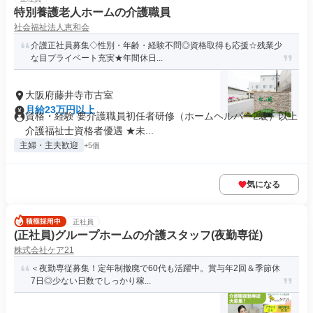
特別養護老人ホームの介護職員
社会福祉法人恵和会
介護正社員募集◇性別・年齢・経験不問◎資格取得も応援☆残業少
な目プライベート充実★年間休日...
大阪府藤井寺市古室
月給23万円以上
資格・経験 要介護職員初任者研修（ホームヘルパー2級）以上
介護福祉士資格者優遇 ★未...
主婦・主夫歓迎
+5個
気になる
正社員
(正社員)グループホームの介護スタッフ(夜勤専従)
株式会社ケア21
＜夜勤専従募集！定年制撤廃で60代も活躍中。賞与年2回＆季節休
7日◎少ない日数でしっかり稼...