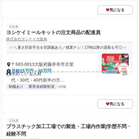
気になる
正社員
ヨシケイミールキットの注文商品の配達員
株式会社ヨシケイ大阪南
＼暑さ対策手当＆空調服あり／残業ナシ！17時以降の退勤も可◎
〒583-0013大阪府藤井寺市古室
月給25万円～30万円
求めている人材 ⌒⌒⌒⌒⌒⌒⌒⌒⌒⌒⌒⌒⌒⌒⌒⌒⌒⌒ 20
代・30代・40代前半の方...
制服あり
業界未経験歓迎
+25個
気になる
正社員
プラスチック加工工場での製造・工場内作業|学歴不問・
経験不問