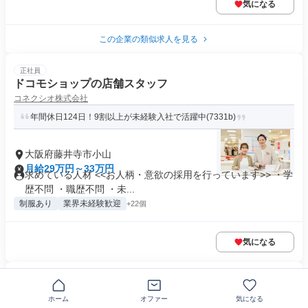
気になる
この企業の類似求人を見る
正社員
ドコモショップの店舗スタッフ
コネクシオ株式会社
年間休日124日！9割以上が未経験入社で活躍中(7331b)
大阪府藤井寺市小山
月給29万円～33万円
求めている人材 <<お人柄・意欲の採用を行っています>> ・学
歴不問 ・職歴不問 ・未...
制服あり
業界未経験歓迎
+22個
気になる
正社員
個別指導教室のエリアマネージャー候補(総合職)
ホーム
オファー
気になる
株式会社トライグループ