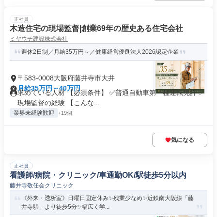
正社員
木造住宅の現場監督|創業69年の歴史ある住宅会社
ミヤウチ建設株式会社
週休2日制／月給35万円～／健康経営優良法人2026認定企業
〒583-0008大阪府藤井寺市大井
月給35万円～40万円
求めている人材 【必須条件】 ✅普通自動車第一種運転免許 ✅
現場監督の経験 【こんな...
業界未経験歓迎
+19個
気になる
正社員
看護師/病院・クリニック/車通勤OK/駅徒歩5分以内
藤井寺敬任会クリニック
《外来・透析室》日曜日固定休み✨残業少なめ✨近鉄南大阪線「藤
井寺駅」より徒歩5分✨幅広く学...