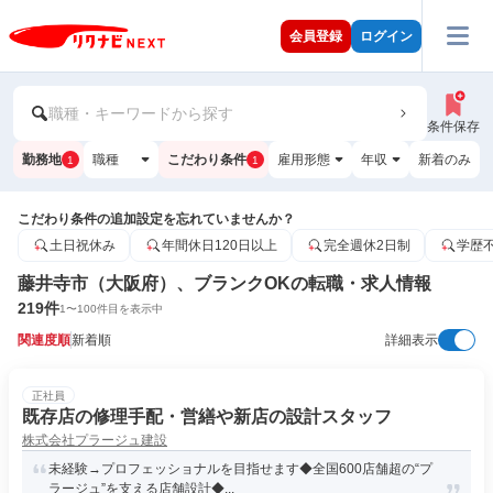
会員登録
ログイン
職種・キーワードから探す
条件保存
勤務地
職種
こだわり条件
雇用形態
年収
新着のみ
1
1
こだわり条件の追加設定を忘れていませんか？
土日祝休み
年間休日120日以上
完全週休2日制
学歴
藤井寺市（大阪府）、ブランクOKの転職・求人情報
219
件
1
〜
100
件目を表示中
関連度順
新着順
詳細表示
正社員
既存店の修理手配・営繕や新店の設計スタッフ
株式会社プラージュ建設
未経験→プロフェッショナルを目指せます◆全国600店舗超の“プ
ラージュ”を支える店舗設計◆...