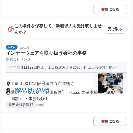
気になる
この条件を保存して、新着求人を受け取りませ
受け取る
んか？
NEW
正社員
インナーウェアを取り扱う会社の事務
株式会社サンク
年間休日122日以上／土日祝休み／月給30万円以上も検討可能
〒583-0012大阪府藤井寺市道明寺
月給28万円～30万円
求めている人材 【必須条件】 ・Excelの基本操作（SUM、IF
関数） ・事務経験1...
業界未経験歓迎
+38個
気になる