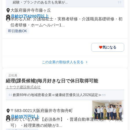
経験・ブランクのある方も先輩が...
大阪府藤井寺市藤ヶ丘
月給23万4200円以上
求める人材: 介護福祉士・実務者研修・介護職員基礎研修・初
任者研修・ホームヘルパー1...
即日勤務OK
気になる
この企業の類似求人を見る
正社員
経理(課長候補)|毎月好きな日で休日取得可能
ミヤウチ建設株式会社
創業69年の地域密着企業≪健康経営優良法人2026認定≫
〒583-0021大阪府藤井寺市御舟町
月給35万円以上
求めている人材 【必須条件】 ・普通自動車運転免許（AT限定
可） ・経理業務の経験が3...