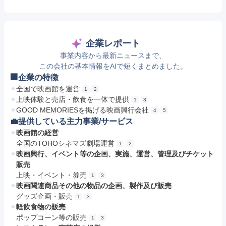
企業レポート
事業内容から最新ニュースまで、
この会社の基本情報をAIで短くまとめました。
🏢企業の特徴
全国で映画館を運営
1
2
上映体験と売店・飲食を一体で提供
1
3
GOOD MEMORIESを掲げる映画興行会社
4
5
💼提供している主力事業/サービス
映画館の経営
全国のTOHOシネマズ劇場運営
1
2
映画興行、イベント等の企画、実施、運営、管理及びチケット
販売
上映・イベント・券売
1
3
映画関連商品その他の物品の企画、製作及び販売
グッズ企画・販売
1
3
軽飲食物の販売
ポップコーン等の販売
1
3