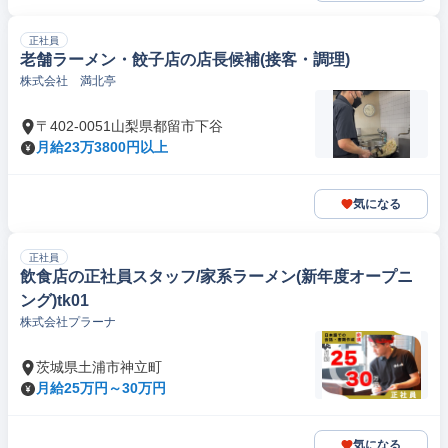
正社員
老舗ラーメン・餃子店の店長候補(接客・調理)
株式会社 満北亭
〒402-0051山梨県都留市下谷
月給23万3800円以上
気になる
正社員
飲食店の正社員スタッフ/家系ラーメン(新年度オープニ
ング)tk01
株式会社プラーナ
茨城県土浦市神立町
月給25万円～30万円
気になる