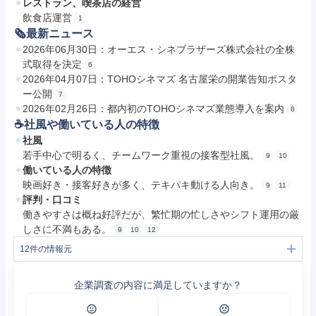
レストラン、喫茶店の経営
飲食店運営
1
🗞最新ニュース
2026年06月30日：オーエス・シネブラザーズ株式会社の全株
式取得を決定
6
2026年04月07日：TOHOシネマズ 名古屋栄の開業告知ポスタ
ー公開
7
2026年02月26日：都内初のTOHOシネマズ業態導入を案内
8
☕️社風や働いている人の特徴
社風
若手中心で明るく、チームワーク重視の接客型社風。
9
10
働いている人の特徴
映画好き・接客好きが多く、テキパキ動ける人向き。
9
11
評判・口コミ
働きやすさは概ね好評だが、繁忙期の忙しさやシフト運用の厳
しさに不満もある。
9
10
12
12
件の情報元
1
会社概要 | ＴＯＨＯシネマズ株式会社
2
劇場一覧 | ＴＯＨＯシネマズ株式会社
企業調査の内容に満足していますか？
3
事業内容｜TOHOシネマズを知る｜ＴＯＨＯシネマズ採用サイト
4
代表者挨拶 | ＴＯＨＯシネマズ株式会社
5
企業理念 | ＴＯＨＯシネマズ株式会社