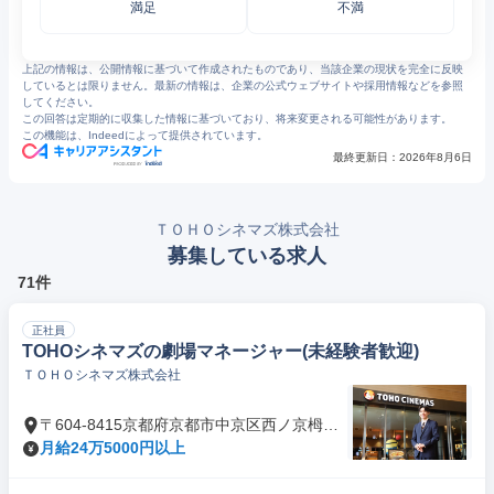
6
https://www.tohocinemas.co.jp/news/pdf/2026/260630a.pdf
満足
不満
7
https://www.tohocinemas.co.jp/news/pdf/2026/260407a.pdf
8
https://www.tohocinemas.co.jp/news/pdf/2026/260226a.pdf
9
https://jp.indeed.com/cmp/Toho%E3%82%B7%E3%83%8D%E3%83%9E%E3%82%BA%E6%A0%AA%E5%BC%8F%E4%BC%9A%E7%A4%BE/reviews
上記の情報は、公開情報に基づいて作成されたものであり、当該企業の現状を完全に反映
10
TOHOシネマズの社員クチコミ一覧（627件）｜Yahoo!しごとカタログ
しているとは限りません。最新の情報は、企業の公式ウェブサイトや採用情報などを参照
11
TOHOシネマズの社員クチコミ一覧（627件）｜Yahoo!しごとカタログ
してください。
12
https://minhyo.jp/tohocinemas
この回答は定期的に収集した情報に基づいており、将来変更される可能性があります。
この機能は、Indeedによって提供されています。
最終更新日：
2026年8月6日
ＴＯＨＯシネマズ株式会社
募集している求人
71件
正社員
TOHOシネマズの劇場マネージャー(未経験者歓迎)
ＴＯＨＯシネマズ株式会社
〒604-8415京都府京都市中京区西ノ京栂尾
町
月給24万5000円以上