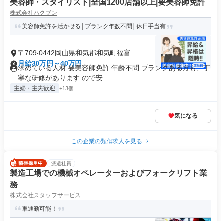
美容師・スタイリスト|全国1200店舗以上|要美容師免許
株式会社ハクブン
美容師免許を活かせる│ブランク年数不問│休日手当有
〒709-0442岡山県和気郡和気町福富
月給30万円～40万円
求めている人材 要美容師免許 年齢不問 ブランクある方も、丁
寧な研修があります ので安...
主婦・主夫歓迎
+13個
気になる
この企業の類似求人を見る
派遣社員
製造工場での機械オペレーターおよびフォークリフト業
務
株式会社スタッフサービス
車通勤可能！