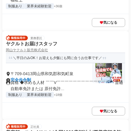
福祉士
制服あり
業界未経験歓迎
+36個
気になる
業務委託
ヤクルトお届けスタッフ
岡山ヤクルト販売株式会社
＼平日のみOK！お迎えも夕飯にも間に合うお仕事です／
〒709-0413岡山県和気郡和気町泉
完全歩合制
資格 ◆求める人材 ￣￣V￣￣￣￣￣￣￣￣￣￣￣￣￣￣ 普通
自動車免許または 原付免許...
制服あり
業界未経験歓迎
+18個
気になる
正社員