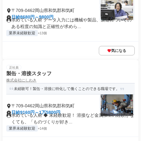
〒709-0462岡山県和気郡和気町
日給8680円～9800円
求めている人材 データ入力には機械や製品、製造についての
ある程度の知識と正確性が求めら...
業界未経験歓迎
+13個
気になる
正社員
製缶・溶接スタッフ
株式会社にしわき
未経験可！製缶・溶接に特化して働くことのできる職場です。
〒709-0462岡山県和気郡和気町
日給9160円～1万5800円
求めている人材 ◆ 未経験歓迎！ 溶接など金属加工の経験がな
くても、「ものづくりが好き...
業界未経験歓迎
+14個