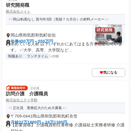
研究開発職
株式会社メイト
岡山/転勤なし 賞与年3回（実績７カ月分）の材料メーカー
岡山県和気郡和気町佐伯
年俸450万円～550万円
求めている人材 以下いずれかにあてはまる方を想定していま
す。 ✅大学、高専、大学院など...
制服あり
ランチタイム
+20個
気になる
正社員
訪問介護 介護職員
株式会社ニチイ学館
正社員 業務拡大のため大募集
〒709-0441岡山県和気郡和気町衣笠
月給22万1880円～24万1380円
【必要資格】 介護職員初任者研修 介護福祉士実務者研修 介護