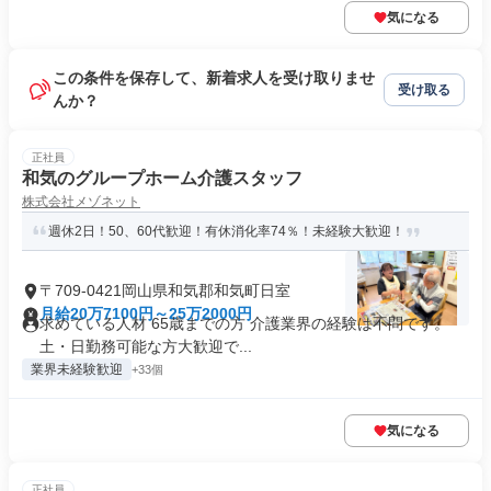
気になる
この条件を保存して、新着求人を受け取りませ
受け取る
んか？
正社員
和気のグループホーム介護スタッフ
株式会社メゾネット
週休2日！50、60代歓迎！有休消化率74％！未経験大歓迎！
〒709-0421岡山県和気郡和気町日室
月給20万7100円～25万2000円
求めている人材 65歳までの方 介護業界の経験は不問です。
土・日勤務可能な方大歓迎で...
業界未経験歓迎
+33個
気になる
正社員