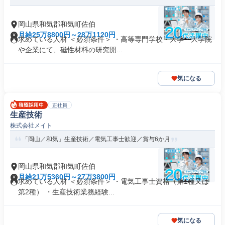
岡山県和気郡和気町佐伯
月給25万8800円～28万1120円
求めている人材 ＜必須条件＞ ・高等専門学校・大学・大学院
や企業にて、磁性材料の研究開...
気になる
正社員
生産技術
株式会社メイト
「岡山／和気」生産技術／電気工事士歓迎／賞与6か月
岡山県和気郡和気町佐伯
月給21万5360円～27万3800円
求めている人材 ＜必須条件＞ ・電気工事士資格（第1種又は
第2種） ・生産技術業務経験...
気になる