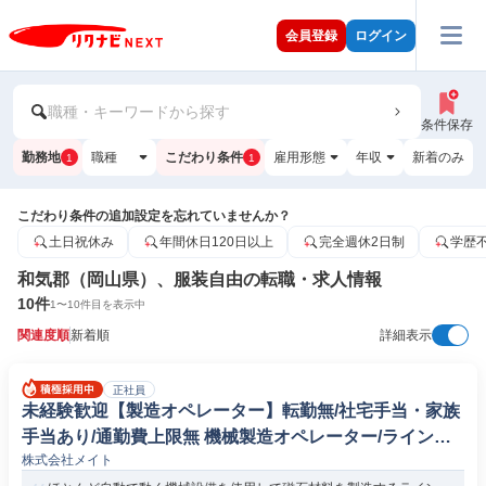
会員登録
ログイン
職種・キーワードから探す
条件保存
勤務地
職種
こだわり条件
雇用形態
年収
新着のみ
1
1
こだわり条件の追加設定を忘れていませんか？
土日祝休み
年間休日120日以上
完全週休2日制
学歴
和気郡（岡山県）、服装自由の転職・求人情報
10
件
1
〜
10
件目を表示中
関連度順
新着順
詳細表示
正社員
未経験歓迎【製造オペレーター】転勤無/社宅手当・家族
手当あり/通勤費上限無 機械製造オペレーター/ラインマ
株式会社メイト
ネージャー