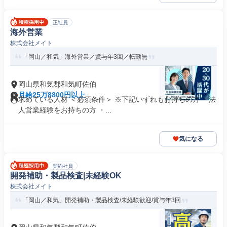
正社員
海外営業
株式会社メイト
「岡山／和気」海外営業／賞与年3回／転勤無
岡山県和気郡和気町佐伯
月給25万8800円以上
求めている人材 ＜必須条件＞ ※下記いずれもお持ちの方 ・法
人営業経験をお持ちの方 ・...
気になる
契約社員
開発補助・製品検査|未経験OK
株式会社メイト
「岡山／和気」開発補助・製品検査/未経験歓迎/賞与年3回