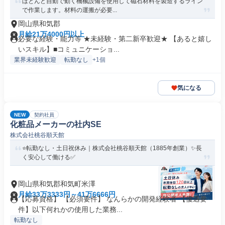
ほとんど自動で動く機械設備を使用して磁石材料を製造するライン
で作業します。材料の運搬が必要...
岡山県和気郡
月給21万4000円以上
必要な経験・能力等 ★未経験・第二新卒歓迎★ 【あると嬉し
いスキル】■コミュニケーショ...
業界未経験歓迎
転勤なし
+1個
気になる
NEW
契約社員
化粧品メーカーの社内SE
株式会社桃谷順天館
⭐転勤なし・土日祝休み｜株式会社桃谷順天館（1885年創業）✨長
く安心して働ける✅
岡山県和気郡和気町米澤
月給33万3333円～41万6666円
【応募資格】 【必須要件】 なんらかの開発経験者 【優遇要
件】以下何れかの使用した業務...
転勤なし