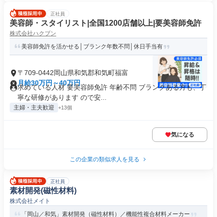
正社員
美容師・スタイリスト|全国1200店舗以上|要美容師免許
株式会社ハクブン
美容師免許を活かせる│ブランク年数不問│休日手当有
〒709-0442岡山県和気郡和気町福富
月給30万円～40万円
求めている人材 要美容師免許 年齢不問 ブランクある方も、丁
寧な研修があります ので安...
主婦・主夫歓迎
+13個
気になる
この企業の類似求人を見る
正社員
素材開発(磁性材料)
株式会社メイト
「岡山／和気」素材開発（磁性材料）／機能性複合材料メーカー