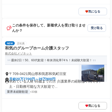
気になる
この条件を保存して、新着求人を受け取りませ
受け取る
んか？
NEW
正社員
和気のグループホーム介護スタッフ
株式会社メゾネット
週休2日！50、60代歓迎！有休消化率74％！未経験大歓迎！
〒709-0421岡山県和気郡和気町日室
月給20万7700円～29万900円
求めている人材 65歳までの方 介護業界の経験は不問です。
土・日勤務可能な方大歓迎で...
業界未経験歓迎
+33個
気になる