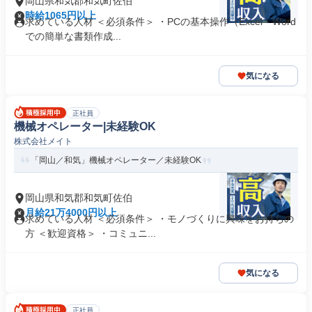
岡山県和気郡和気町佐伯
時給1065円以上
求めている人材 ＜必須条件＞ ・PCの基本操作（Excel・Word
での簡単な書類作成...
気になる
正社員
機械オペレーター|未経験OK
株式会社メイト
「岡山／和気」機械オペレーター／未経験OK
岡山県和気郡和気町佐伯
月給21万4000円以上
求めている人材 ＜必須条件＞ ・モノづくりに興味をお持ちの
方 ＜歓迎資格＞ ・コミュニ...
気になる
正社員