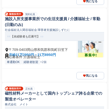
気になる
契約社員
施設入所支援事業所での生活支援員 / 介護福祉士 / 常勤
(日勤のみ)
社会福祉法人閑谷福祉会 障害者支援施設しずたに
【未経験者も応募可】
〒709-0403岡山県和気郡和気町日笠下
月給21万2950円～21万8950円
応募条件 介護福祉士
車通勤OK
経験者歓迎
+2個
気になる
正社員
磁性材料メーカーとして国内トップシェア誇る企業での
製造オペレーター
株式会社 メイト