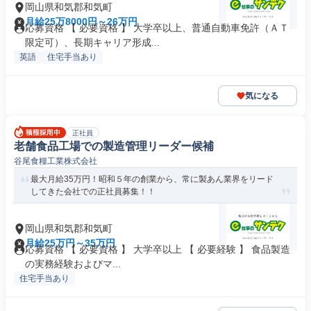
岡山県和気郡和気町
月給25万8000円～26万円
応募資格 【 必要資格 】 大学卒以上、普通自動車免許（ＡＴ
限定可）、長期キャリア形成...
英語
住宅手当あり
気になる
正社員
老舗食品工場での製造管理リーダー候補
谷尾食糧工業株式会社
最大月給35万円！昭和５年の創業から、常に製あん業界をリード
してきた会社での正社員募集！！
岡山県和気郡和気町
月給25万円～35万円
応募資格 【 必要資格 】 大学卒以上 【 必要経験 】 食品製造
の実務経験およびマ...
住宅手当あり