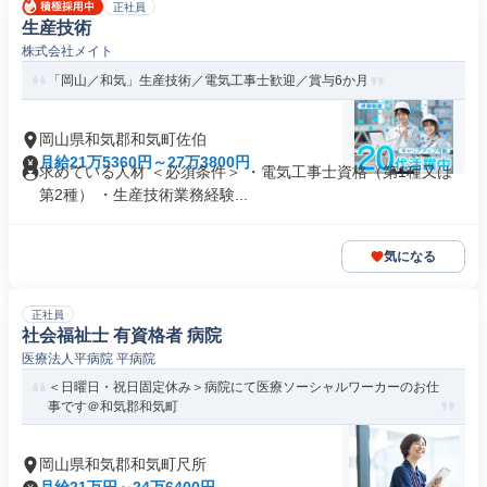
正社員
生産技術
株式会社メイト
「岡山／和気」生産技術／電気工事士歓迎／賞与6か月
岡山県和気郡和気町佐伯
月給21万5360円～27万3800円
求めている人材 ＜必須条件＞ ・電気工事士資格（第1種又は
第2種） ・生産技術業務経験...
気になる
正社員
社会福祉士 有資格者 病院
医療法人平病院 平病院
＜日曜日・祝日固定休み＞病院にて医療ソーシャルワーカーのお仕
事です＠和気郡和気町
岡山県和気郡和気町尺所