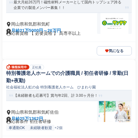
最大月給26万円！磁性材料メーカーとして国内トップシェア誇る
企業での製造メンバー募集！！
岡山県和気郡和気町
月給21万5000円～26万円
応募資格 【 必要資格 】 高専卒以上
気になる
正社員
特別養護老人ホームでの介護職員 / 初任者研修 / 常勤(日
勤+夜勤)
社会福祉法人虹の会 特別養護老人ホーム ひまわり園
【未経験者も応募可】賞与年2回、計 3.00ヶ月分！
岡山県和気郡和気町佐伯
月給25万1362円
応募条件 初任者研修
車通勤OK
未経験者歓迎
+2個