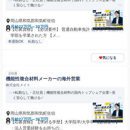
⭐転勤なし・正社員｜機能性複合材料で国内トップクラス企業✨長
く安心して働ける✅
岡山県和気郡和気町佐伯
月給22万円～30万円
【応募資格】 【必須要件】 普通自動車免許 化学系や生物系の
学部を卒業された方 【メ...
車通勤OK
転勤なし
気になる
正社員
機能性複合材料メーカーの海外営業
株式会社メイト
⭐転勤なし・正社員｜機能性複合材料の国内トップシェア企業✨長
く安心して働ける✅
岡山県和気郡和気町佐伯
月給27万円～36万円
【応募資格】 【求める学歴】大学院卒/大学卒 【必須要件】
・法人営業経験をお持ちの...