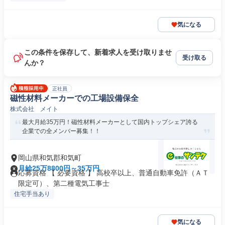
気になる
この条件を保存して、新着求人を受け取りませ
受け取る
んか？
正社員
磁性材料メーカーでの工場設備保全
株式会社 メイト
最大月給35万円！磁性材料メーカーとして国内トップシェア誇る
企業での全メンバー募集！！
岡山県和気郡和気町
月給25万8800円～35万円
応募資格 【 必要資格 】 高校卒以上、普通自動車免許（ＡＴ
限定可）、第二種電気工事士
住宅手当あり
気になる