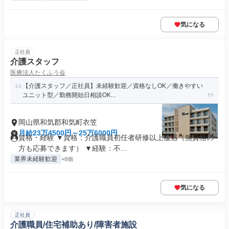
気になる
正社員
介護スタッフ
医療法人たくふう会
【介護スタッフ／正社員】未経験歓迎／資格なしOK／働きやすい
ユニット型／勤務開始日相談OK...
岡山県和気郡和気町衣笠
月給23万4500円～25万6000円
資格・経験 ▼資格：介護職員初任者研修以上優遇（無資格の
方も応募できます） ▼経験：不...
業界未経験歓迎
+8個
気になる
正社員
介護職員/住宅補助あり/障害者施設