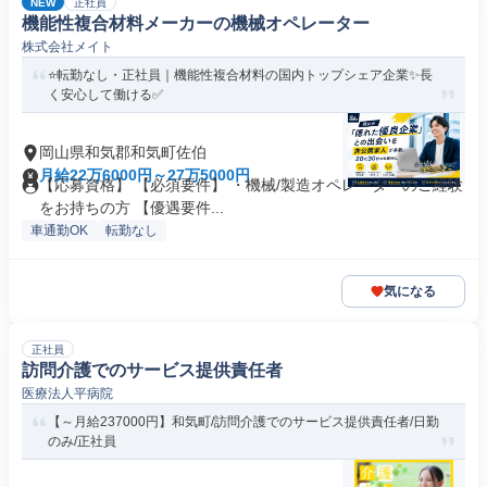
NEW
正社員
機能性複合材料メーカーの機械オペレーター
株式会社メイト
⭐転勤なし・正社員｜機能性複合材料の国内トップシェア企業✨長
く安心して働ける✅
岡山県和気郡和気町佐伯
月給22万6000円～27万5000円
【応募資格】 【必須要件】 ・機械/製造オペレーターのご経験
をお持ちの方 【優遇要件...
車通勤OK
転勤なし
気になる
正社員
訪問介護でのサービス提供責任者
医療法人平病院
【～月給237000円】和気町/訪問介護でのサービス提供責任者/日勤
のみ/正社員