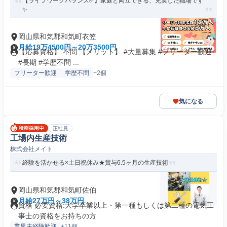
【ライフワークバランス✅️】家庭と両立できる、充実した職場です
✨
岡山県和気郡和気町衣笠
月給19万4500円～20万3500円
【応募資格】 不問 【メリット】 #大量募集 #フリーター歓迎
#長期 #学歴不問 ...
フリーター歓迎
学歴不問
+2個
気になる
正社員
工場内生産技術
株式会社メイト
経験を活かせる×土日祝休み★賞与6.5ヶ月の生産技術
岡山県和気郡和気町佐伯
月給27万円～38万円
資格 必要資格:大学卒業以上・第一種もしくは第二種の電気工
事士の資格をお持ちの方
業界未経験歓迎
+11個