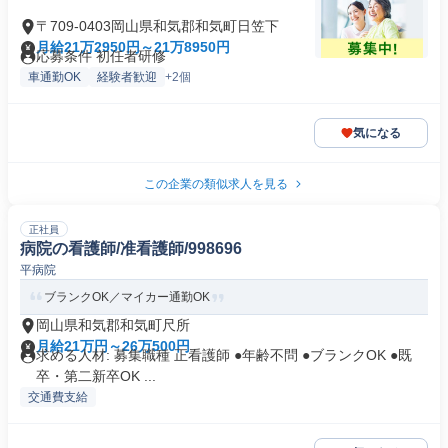
〒709-0403岡山県和気郡和気町日笠下
月給21万2950円～21万8950円
応募条件 初任者研修
車通勤OK
経験者歓迎
+2個
気になる
この企業の類似求人を見る
正社員
病院の看護師/准看護師/998696
平病院
ブランクOK／マイカー通勤OK
岡山県和気郡和気町尺所
月給21万円～26万500円
求める人材: 募集職種 正看護師 ●年齢不問 ●ブランクOK ●既
卒・第二新卒OK ...
交通費支給