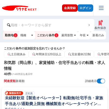
会員登録
ログイン
職種・キーワードから探す
条件保存
勤務地
職種
こだわり条件
雇用形態
年収
新着のみ
1
1
こだわり条件の追加設定を忘れていませんか？
土日祝休み
年間休日120日以上
完全週休2日制
学歴
和気郡（岡山県）、家賃補助・住宅手当ありの転職・求人
情報
40
件
1
〜
40
件目を表示中
関連度順
新着順
詳細表示
正社員
未経験歓迎【製造オペレーター】転勤無/社宅手当・家族
手当あり/通勤費上限無 機械製造オペレーター/ラインマ