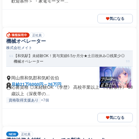
歓迎条件＞ ・家電モーター...
気になる
正社員
機械オペレーター
株式会社メイト
【和気駅】未経験OK！賞与実績6.5か月分★土日祝休み◎残業少◎
機械オペレーター
岡山県和気郡和気町佐伯
月給21万6000円～26万円
応募資格 ◎未経験OK 《学歴》 高校卒業以上 《年齢条件》 18
歳以上（深夜帯の...
資格取得支援あり
+7個
気になる
NEW
正社員