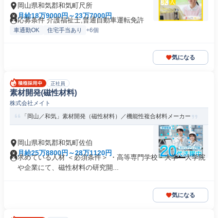
岡山県和気郡和気町尺所
月給18万9000円～23万7000円
応募条件 介護福祉士,普通自動車運転免許
車通勤OK
住宅手当あり
+6個
気になる
正社員
素材開発(磁性材料)
株式会社メイト
「岡山／和気」素材開発（磁性材料）／機能性複合材料メーカー
岡山県和気郡和気町佐伯
月給25万8800円～28万1120円
求めている人材 ＜必須条件＞ ・高等専門学校・大学・大学院
や企業にて、磁性材料の研究開...
気になる