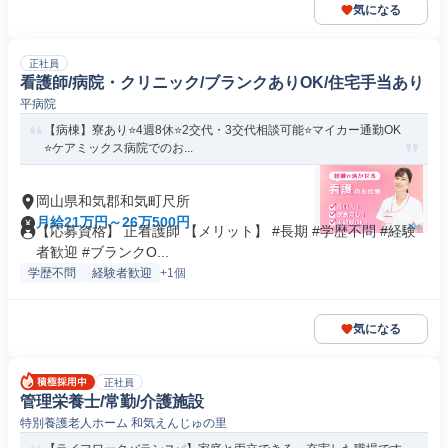
気になる
正社員
看護師/病院・クリニック/ブランクありOK/住宅手当あり
平病院
【病棟】寮あり⭐4週8休⭐2交代・3交代相談可能⭐マイカー通勤OK
⭐ケアミックス病院でのお...
岡山県和気郡和気町尺所
月給21万円～26万500円
【応募資格】 正看護師 【メリット】 #長期 #学歴不問 #経験
者歓迎 #ブランクO...
学歴不問
経験者歓迎
+1個
気になる
正社員
管理栄養士/常勤/介護施設
特別養護老人ホーム 和気えんじゅの里