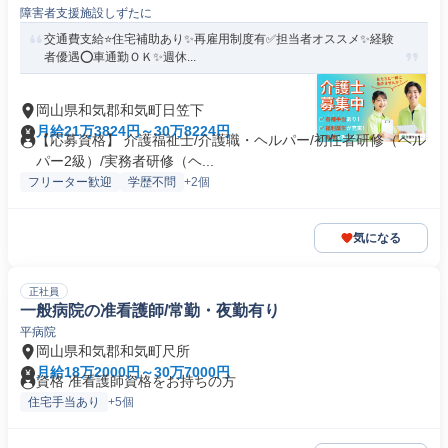
障害者支援施設しずたに
交通費支給⭐️住宅補助あり✨再雇用制度有✅️担当者オススメ✨経験
者優遇⭕️車通勤ＯＫ✨週休...
岡山県和気郡和気町日笠下
月給21万3824円～30万8224円
【応募資格】 介護福祉士/介護職・ヘルパー/初任者研修（ヘル
パー2級）/実務者研修（ヘ...
フリーター歓迎
学歴不問
+2個
気になる
正社員
一般病院の准看護師/常勤・夜勤有り
平病院
岡山県和気郡和気町尺所
月給18万2000円～30万7000円
資格 准看護師資格をお持ちの方
住宅手当あり
+5個