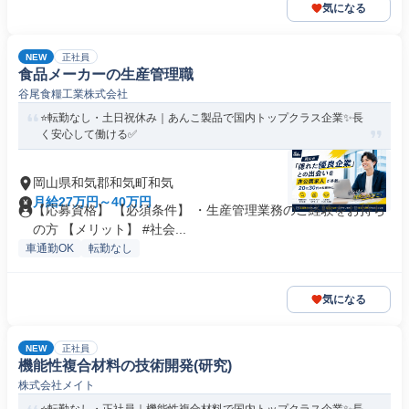
気になる
NEW
正社員
食品メーカーの生産管理職
谷尾食糧工業株式会社
⭐転勤なし・土日祝休み｜あんこ製品で国内トップクラス企業✨長
く安心して働ける✅
岡山県和気郡和気町和気
月給27万円～40万円
【応募資格】 【必須条件】 ・生産管理業務のご経験をお持ち
の方 【メリット】 #社会...
車通勤OK
転勤なし
気になる
NEW
正社員
機能性複合材料の技術開発(研究)
株式会社メイト