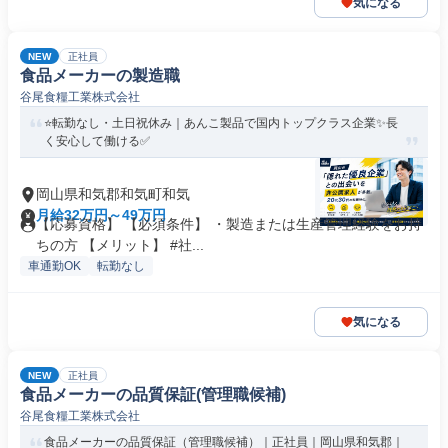
気になる
NEW
正社員
食品メーカーの製造職
谷尾食糧工業株式会社
⭐転勤なし・土日祝休み｜あんこ製品で国内トップクラス企業✨長
く安心して働ける✅
岡山県和気郡和気町和気
月給32万円～49万円
【応募資格】 【必須条件】 ・製造または生産管理経験をお持
ちの方 【メリット】 #社...
車通勤OK
転勤なし
気になる
NEW
正社員
食品メーカーの品質保証(管理職候補)
谷尾食糧工業株式会社
食品メーカーの品質保証（管理職候補）｜正社員｜岡山県和気郡｜