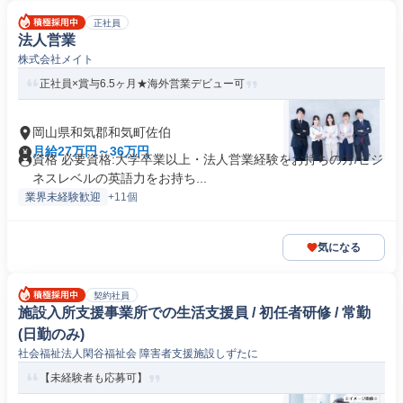
正社員
法人営業
株式会社メイト
正社員×賞与6.5ヶ月★海外営業デビュー可
岡山県和気郡和気町佐伯
月給27万円～36万円
資格 必要資格:大学卒業以上・法人営業経験をお持ちの方/ビジ
ネスレベルの英語力をお持ち...
業界未経験歓迎
+11個
気になる
契約社員
施設入所支援事業所での生活支援員 / 初任者研修 / 常勤
(日勤のみ)
社会福祉法人閑谷福祉会 障害者支援施設しずたに
【未経験者も応募可】