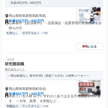
年収450万円～650万円
岡山県和気郡和気町和気
年俸450万円～650万円
応募条件 【必須条件】 ・品質保証・品質管理の実務経験をお
持ちの方
転勤なし
住宅手当あり
+3個
気になる
正社員
研究開発職
株式会社メイト
岡山/転勤なし 賞与年3回（実績７カ月分）の材料メーカー
岡山県和気郡和気町佐伯
年俸450万円～550万円
求めている人材 以下いずれかにあてはまる方を想定していま
す。 ✅大学、高専、大学院など...
制服あり
ランチタイム
+20個