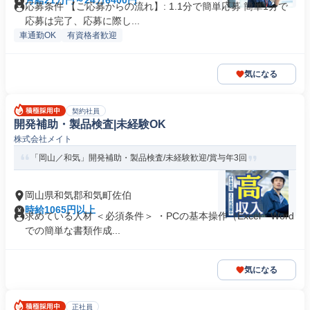
月給21万円～24万6400円
応募条件 【ご応募からの流れ】: 1.1分で簡単応募 簡単1分で
応募は完了、応募に際し...
車通勤OK
有資格者歓迎
気になる
契約社員
開発補助・製品検査|未経験OK
株式会社メイト
「岡山／和気」開発補助・製品検査/未経験歓迎/賞与年3回
岡山県和気郡和気町佐伯
時給1065円以上
求めている人材 ＜必須条件＞ ・PCの基本操作（Excel・Word
での簡単な書類作成...
気になる
正社員