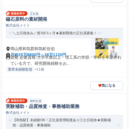
正社員
磁石原料の素材開発
株式会社メイト
＼土日祝休み／賞与6.5ヶ月★素材開発の正社員募集！
岡山県和気郡和気町佐伯
月給25万8800円～28万1120円
資格 必要資格:大学卒業以上・理工系の学部・学科を卒業され
ている方で、研究開発経験をお...
業界未経験歓迎
+11個
気になる
契約社員
実験補助・品質検査・事務補助業務
株式会社メイト
【和気駅】未経験OK！正社員登用制度あり◎土日祝休★実験補
助・品質検査・事務補助