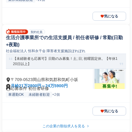
気になる
契約社員
生活介護事業所での生活支援員 / 初任者研修 / 常勤(日勤
+夜勤)
社会福祉法人 恒和永千会 障害者支援施設ぽれぽれ
【未経験者も応募可】日勤のみ募集！土; 日; 祝曜固定休。【年休1
20日以上】
〒709-0523岡山県和気郡和気町小坂
月給21万2800円～24万5900円
応募条件 初任者研修
車通勤OK
未経験者歓迎
+2個
気になる
この企業の類似求人を見る