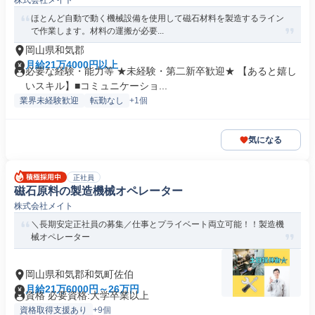
株式会社メイト
ネージャー
ほとんど自動で動く機械設備を使用して磁石材料を製造するライン
で作業します。材料の運搬が必要...
岡山県和気郡
月給21万4000円以上
必要な経験・能力等 ★未経験・第二新卒歓迎★ 【あると嬉し
いスキル】■コミュニケーショ...
業界未経験歓迎
転勤なし
+1個
気になる
正社員
磁石原料の製造機械オペレーター
株式会社メイト
＼長期安定正社員の募集／仕事とプライベート両立可能！！製造機
械オペレーター
岡山県和気郡和気町佐伯
月給21万6000円～26万円
資格 必要資格:大学卒業以上
資格取得支援あり
+9個