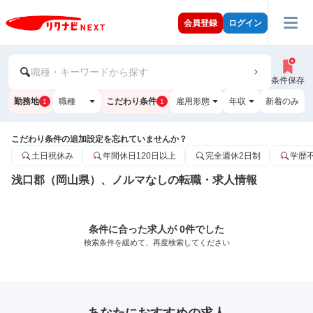
会員登録
ログイン
職種・キーワードから探す
条件保存
勤務地
職種
こだわり条件
雇用形態
年収
新着のみ
1
1
こだわり条件の追加設定を忘れていませんか？
土日祝休み
年間休日120日以上
完全週休2日制
学歴
浅口郡（岡山県）、ノルマなしの転職・求人情報
条件に合った求人が 0件でした
検索条件を緩めて、再度検索してください