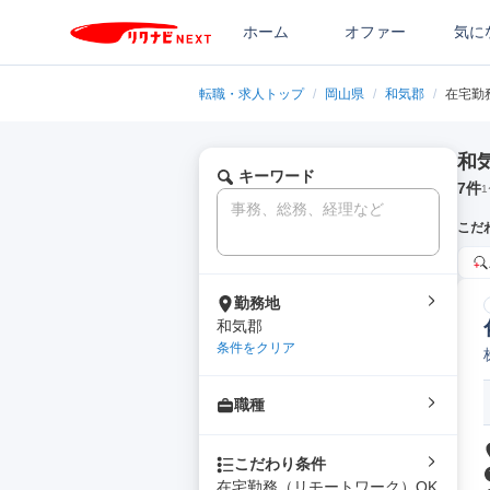
ホーム
オファー
気に
転職・求人トップ
/
岡山県
/
和気郡
/
在宅勤
和
キーワード
7
件
1
こだ
勤務地
和気郡
条件をクリア
職種
こだわり条件
在宅勤務（リモートワーク）OK