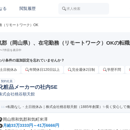
なる
閲覧履歴
求人検索
務（リモートワーク）OK
気郡（岡山県）、在宅勤務（リモートワーク）OKの転
〜
7
件目を表示中
わり条件の追加設定を忘れていませんか？
土日祝休み
年間休日120日以上
完全週休2日制
学歴不問
契約社員
化粧品メーカーの社内SE
株式会社桃谷順天館
⭐転勤なし・土日祝休み｜株式会社桃谷順天館（1885年創業）✨長く安心して
岡山県和気郡和気町米澤
月給33万3333円～41万6666円