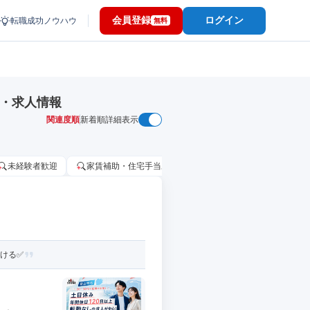
会員登録
ログイン
転職成功ノウハウ
無料
職・求人情報
関連度順
新着順
詳細表示
未経験者歓迎
家賃補助・住宅手当あり
固定給25万円以上
働ける✅