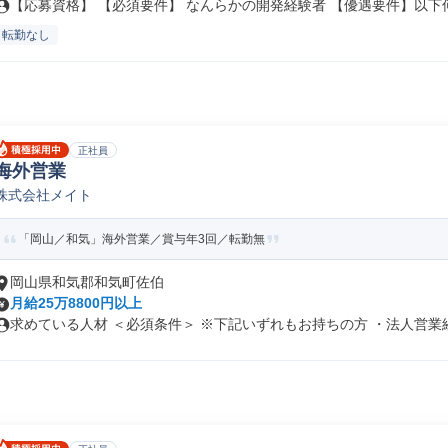
【応募資格】 【必須要件】 なんらかの開発経験者 【優遇要件】以下何れ
転勤なし
正社員
海外営業
株式会社メイト
「岡山／和気」海外営業／賞与年3回／転勤無
岡山県和気郡和気町佐伯
月給25万8800円以上
求めている人材 ＜必須条件＞ ※下記いずれもお持ちの方 ・法人営業経験