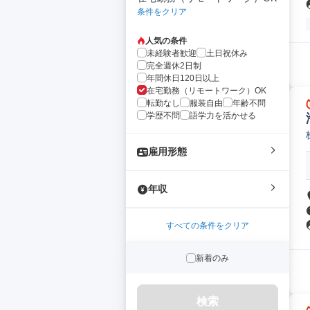
条件をクリア
人気の条件
未経験者歓迎
土日祝休み
完全週休2日制
年間休日120日以上
在宅勤務（リモートワーク）OK
転勤なし
服装自由
年齢不問
学歴不問
語学力を活かせる
雇用形態
年収
すべての条件をクリア
新着のみ
検索