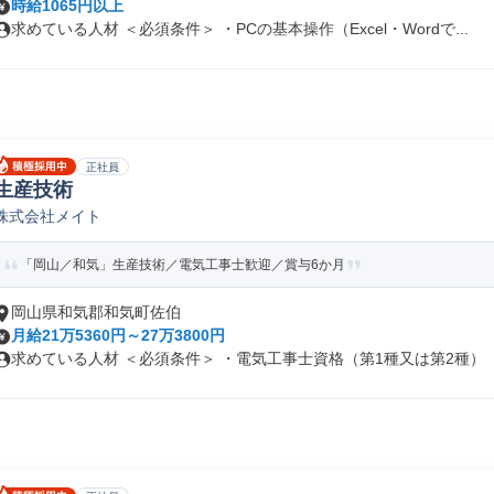
時給1065円以上
求めている人材 ＜必須条件＞ ・PCの基本操作（Excel・Wordで...
正社員
生産技術
株式会社メイト
「岡山／和気」生産技術／電気工事士歓迎／賞与6か月
岡山県和気郡和気町佐伯
月給21万5360円～27万3800円
求めている人材 ＜必須条件＞ ・電気工事士資格（第1種又は第2種） ・.