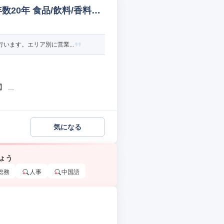
20年 食品/飲料/香料法
います。エリア別に営業...
...
気になる
ょう
総務
人事
中国語