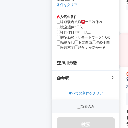
条件をクリア
人気の条件
未経験者歓迎
土日祝休み
完全週休2日制
年間休日120日以上
在宅勤務（リモートワーク）OK
転勤なし
服装自由
年齢不問
学歴不問
語学力を活かせる
雇用形態
年収
すべての条件をクリア
新着のみ
検索