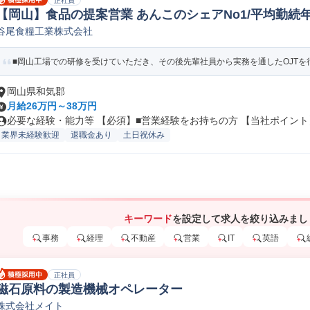
正社員
【岡山】食品の提案営業 あんこのシェアNo1/平均勤続年数
谷尾食糧工業株式会社
人営業
■岡山工場での研修を受けていただき、その後先輩社員から実務を通したOJTを行
岡山県和気郡
月給26万円～38万円
必要な経験・能力等 【必須】■営業経験をお持ちの方 【当社ポイント】 
業界未経験歓迎
退職金あり
土日祝休み
キーワード
を設定して求人を絞り込みまし
事務
経理
不動産
営業
IT
英語
正社員
磁石原料の製造機械オペレーター
株式会社メイト