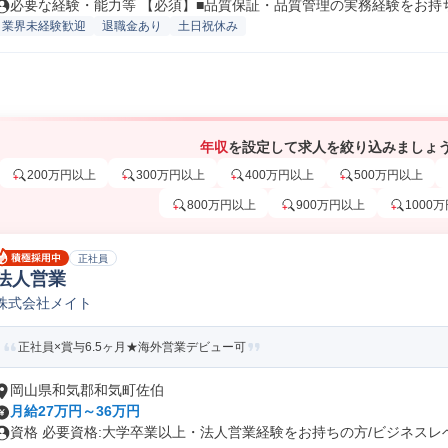
必要な経験・能力等 【必須】■品質保証・品質管理の実務経験をお持ちの
業界未経験歓迎
退職金あり
土日祝休み
年収
を設定して求人を絞り込みましょ
200万円以上
300万円以上
400万円以上
500万円以上
800万円以上
900万円以上
1000
正社員
法人営業
株式会社メイト
正社員×賞与6.5ヶ月★海外営業デビュー可
岡山県和気郡和気町佐伯
月給27万円～36万円
資格 必要資格:大学卒業以上・法人営業経験をお持ちの方/ビジネスレベル