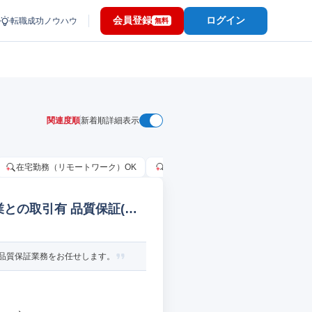
会員登録
ログイン
転職成功ノウハウ
無料
関連度順
新着順
詳細表示
在宅勤務（リモートワーク）OK
家賃補助・住宅手当あり
固定給
との取引有 品質保証(食
品質保証業務をお任せします。