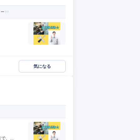
ター
気になる
、...