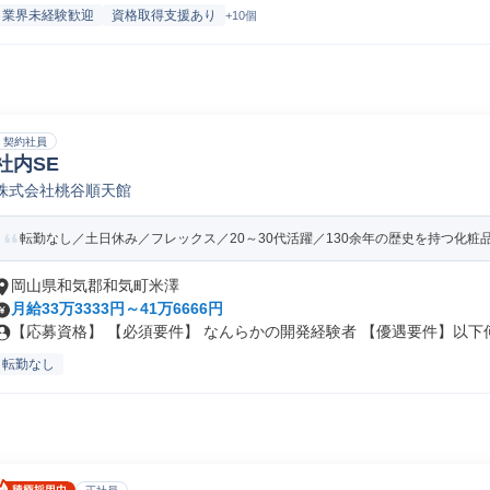
業界未経験歓迎
資格取得支援あり
+10個
契約社員
社内SE
株式会社桃谷順天館
転勤なし／土日休み／フレックス／20～30代活躍／130余年の歴史を持つ化粧
岡山県和気郡和気町米澤
月給33万3333円～41万6666円
【応募資格】 【必須要件】 なんらかの開発経験者 【優遇要件】以下何れ
転勤なし