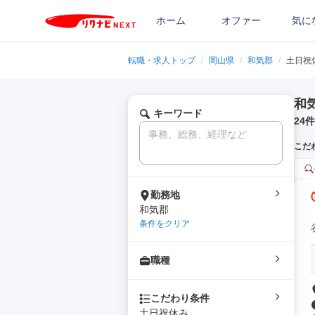
ホーム
オファー
気に
転職・求人トップ
/
岡山県
/
和気郡
/
土日祝
和
キーワード
24
件
こだ
勤務地
和気郡
条件をクリア
職種
こだわり条件
土日祝休み