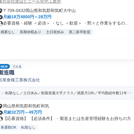
株式会社渡辺ビニール化学工業所
〒709-0432岡山県和気郡和気町大中山
月給18万4800円～28万円
必要資格・経験 ＜必須＞ ・なし ＜歓迎＞ ・黙々と作業をするの...
残業なし
長期休暇あり
土日祝休み
第二新卒歓迎
NEW
正社員
製造職
谷尾食糧工業株式会社
転勤なし／土日休み／餡製造最大手クラス／残業月10h／平均勤続年数11年
岡山県和気郡和気町和気
月給32万円～49万円
【応募資格】 【必須条件】 ・製造または生産管理経験をお持ちの方 【.
車通勤OK
転勤なし