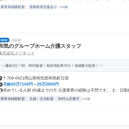
業界未経験歓迎
資格取得支援あり
+10個
NEW
正社員
和気のグループホーム介護スタッフ
株式会社メゾネット
週休2日！50、60代歓迎！有休消化率74％！未経験大歓迎！
〒709-0421岡山県和気郡和気町日室
月給20万7100円～25万2000円
求めている人材 65歳までの方 介護業界の経験は不問です。 土・日勤務.
業界未経験歓迎
主婦・主夫歓迎
60代も応募可
+31個