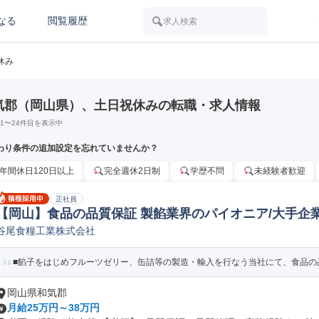
なる
閲覧履歴
求人検索
休み
気郡（岡山県）、土日祝休みの転職・求人情報
1
〜
24
件目を表示中
わり条件の追加設定を忘れていませんか？
年間休日120日以上
完全週休2日制
学歴不問
未経験者歓迎
正社員
【岡山】食品の品質保証 製餡業界のパイオニア/大手企業
谷尾食糧工業株式会社
品/飲料/たばこ)
■餡子をはじめフルーツゼリー、缶詰等の製造・輸入を行なう当社にて、食品の
岡山県和気郡
月給25万円～38万円