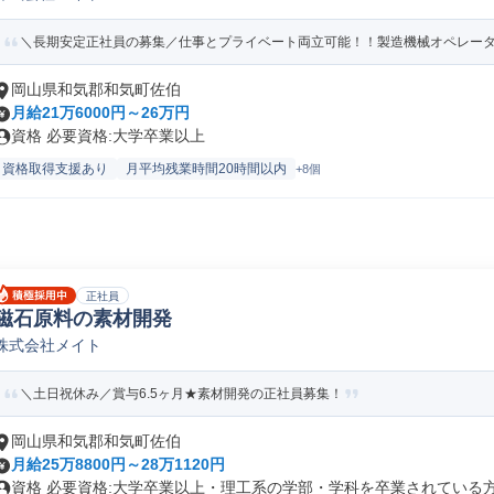
＼長期安定正社員の募集／仕事とプライベート両立可能！！製造機械オペレー
岡山県和気郡和気町佐伯
月給21万6000円～26万円
資格 必要資格:大学卒業以上
資格取得支援あり
月平均残業時間20時間以内
+8個
正社員
磁石原料の素材開発
株式会社メイト
＼土日祝休み／賞与6.5ヶ月★素材開発の正社員募集！
岡山県和気郡和気町佐伯
月給25万8800円～28万1120円
資格 必要資格:大学卒業以上・理工系の学部・学科を卒業されている方で