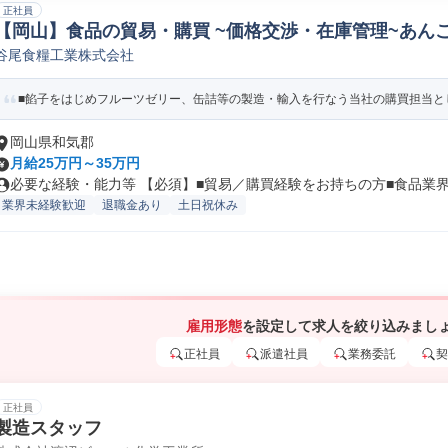
正社員
【岡山】食品の貿易・購買 ~価格交渉・在庫管理~あんこ
谷尾食糧工業株式会社
買/調達
■餡子をはじめフルーツゼリー、缶詰等の製造・輸入を行なう当社の購買担当とし
岡山県和気郡
月給25万円～35万円
必要な経験・能力等 【必須】■貿易／購買経験をお持ちの方■食品業界で
業界未経験歓迎
退職金あり
土日祝休み
雇用形態
を設定して求人を絞り込みまし
正社員
派遣社員
業務委託
契
正社員
製造スタッフ