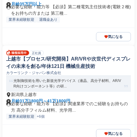
月給35万円以上
必要な経験・能力等 【必須】第二種電気主任技術者(電験２種)
をお持ちの方または 第三種...
業界未経験歓迎
退職金あり
気になる
正社員
上越市【プロセス/研究開発】AR/VRや次世代ディスプレ
イの未来を創る/年休121日 機械生産技術
カラーリンク・ジャパン株式会社
光制御技術を用いた新規光学デバイス（液晶、高分子材料、AR/V
R向けコンポーネント等）の研...
新潟県上越市
月給31万1800円～41万1800円
必要な経験・能力等 【必須】関連業界でのご経験をお持ちの
方 高分子フィルム材料、光学用...
業界未経験歓迎
+6個
気になる