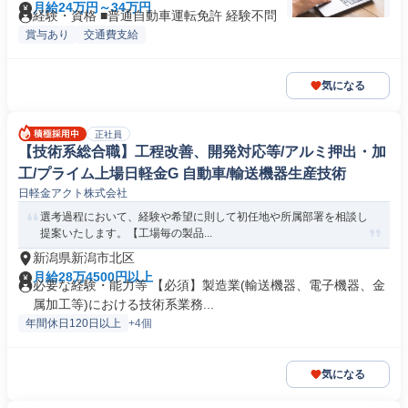
月給24万円～34万円
経験・資格 ■普通自動車運転免許 経験不問
賞与あり
交通費支給
気になる
正社員
【技術系総合職】工程改善、開発対応等/アルミ押出・加
工/プライム上場日軽金G 自動車/輸送機器生産技術
日軽金アクト株式会社
選考過程において、経験や希望に則して初任地や所属部署を相談し
提案いたします。【工場毎の製品...
新潟県新潟市北区
月給28万4500円以上
必要な経験・能力等 【必須】製造業(輸送機器、電子機器、金
属加工等)における技術系業務...
年間休日120日以上
+4個
気になる