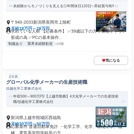
未経験からモノづくりを支える◎年間休日120日✨昇給賞与有‼
〒940-2033新潟県長岡市上除町
月給18万円～28万円
求めている人材 【応募条件】 ✅39歳以下の方※長期キャリア
形成の為 ✅PCの基本操作...
制服あり
業界未経験歓迎
+24個
気になる
正社員
グローバル化学メーカーの生産技術職
信越化学工業株式会社
年収500～900万円/【上越市勤務】4大化学メーカーでの生産技術
職/信越化学工業株式会社
新潟県上越市頸城区西福島
月給30万円～50万円
応募条件 普通自動車免許 ・化学工学、化学、環境工学、機
械、電気系学部学科卒の方 ...