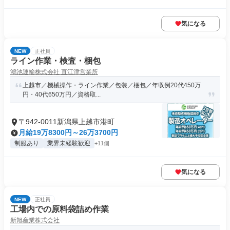
気になる
NEW
正社員
ライン作業・検査・梱包
鴻池運輸株式会社 直江津営業所
上越市／機械操作・ライン作業／包装／梱包／年収例20代450万
円・40代650万円／資格取...
〒942-0011新潟県上越市港町
月給19万8300円～26万3700円
制服あり
業界未経験歓迎
+11個
気になる
NEW
正社員
工場内での原料袋詰め作業
新旭産業株式会社