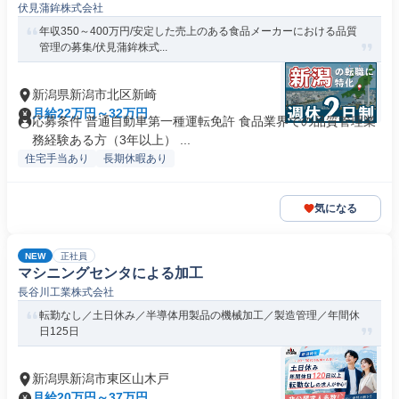
伏見蒲鉾株式会社
年収350～400万円/安定した売上のある食品メーカーにおける品質
管理の募集/伏見蒲鉾株式...
新潟県新潟市北区新崎
月給22万円～32万円
応募条件 普通自動車第一種運転免許 食品業界での品質管理業
務経験ある方（3年以上） ...
住宅手当あり
長期休暇あり
気になる
NEW
正社員
マシニングセンタによる加工
長谷川工業株式会社
転勤なし／土日休み／半導体用製品の機械加工／製造管理／年間休
日125日
新潟県新潟市東区山木戸
月給20万円～37万円