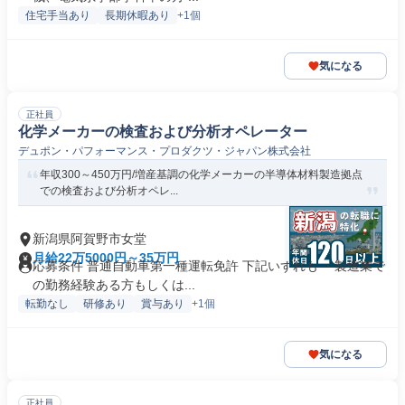
住宅手当あり
長期休暇あり
+1個
気になる
正社員
化学メーカーの検査および分析オペレーター
デュポン・パフォーマンス・プロダクツ・ジャパン株式会社
年収300～450万円/増産基調の化学メーカーの半導体材料製造拠点
での検査および分析オペレ...
新潟県阿賀野市女堂
月給22万5000円～35万円
応募条件 普通自動車第一種運転免許 下記いずれも ・製造業で
の勤務経験ある方もしくは...
転勤なし
研修あり
賞与あり
+1個
気になる
正社員