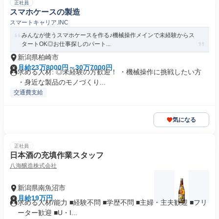
正社員
スマホケースの製造
スマートキャリア.INC
みんなが使うスマホケースを作る♪機械操作メインで未経験からス
タートOK◎お仕事探しのパート...
新潟県柏崎市
月給23万8000円～30万7000円
求める人材: ◎未経験の方歓迎！ ・機械操作に挑戦したい方
・身近な製品のモノづくり...
交通費支給
気になる
正社員
日本酒の充填作業スタッフ
八海醸造株式会社
新潟県南魚沼市
月給19万円
求める人材/能力 ■経験不問 ■学歴不問 ■主婦・主夫歓迎 ■フリ
ーター歓迎 ■U・I...