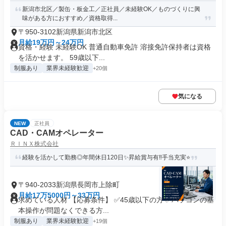
新潟市北区／製缶・板金工／正社員／未経験OK／ものづくりに興
味がある方におすすめ／資格取得...
〒950-3102新潟県新潟市北区
月給19万円～24万円
資格・経験 未経験OK 普通自動車免許 溶接免許保持者は資格
を活かせます。 59歳以下...
制服あり
業界未経験歓迎
+20個
気になる
NEW
正社員
CAD・CAMオペレーター
ＲＩＮＸ株式会社
経験を活かして勤務◎年間休日120日✨昇給賞与有‼手当充実⭐
〒940-2033新潟県長岡市上除町
月給17万5000円～33万円
求めている人材 【応募条件】 ✅45歳以下の方 ✅パソコンの基
本操作が問題なくできる方...
制服あり
業界未経験歓迎
+19個