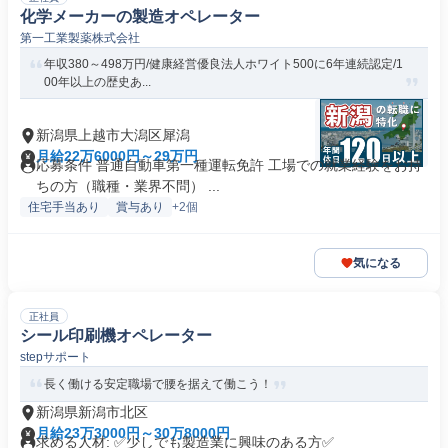
化学メーカーの製造オペレーター
第一工業製薬株式会社
年収380～498万円/健康経営優良法人ホワイト500に6年連続認定/1
00年以上の歴史あ...
新潟県上越市大潟区犀潟
月給22万6000円～29万円
応募条件 普通自動車第一種運転免許 工場での就業経験をお持
ちの方（職種・業界不問） ...
住宅手当あり
賞与あり
+2個
気になる
正社員
シール印刷機オペレーター
stepサポート
長く働ける安定職場で腰を据えて働こう！
新潟県新潟市北区
月給23万3000円～30万8000円
求める人材: ✅少しでも製造業に興味のある方✅