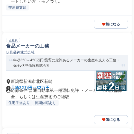
ートしたい方 ・モノづく...
交通費支給
気になる
正社員
食品メーカーの工務
伏見蒲鉾株式会社
年収350～450万円/品質に定評あるメーカーの生産を支える工務・
保全/伏見蒲鉾株式会社
新潟県新潟市北区新崎
月給22万円～32万円
応募条件 普通自動車第一種運転免許 ・メーカーでの設備保
全、もしくは生産技術のご経験...
住宅手当あり
長期休暇あり
気になる