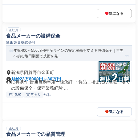
気になる
正社員
食品メーカーの設備保全
亀田製菓株式会社
年収400～550万円/生産ラインの安定稼働を支える設備保全｜世界
へ挑む亀田製菓で技術を発...
新潟県阿賀野市金田町
月給23万8000円～30万円
応募条件 普通自動車第一種免許 ・食品工場または製造工場で
の設備保全・保守業務経験 ...
在宅OK
賞与あり
+2個
気になる
正社員
食品メーカーでの品質管理