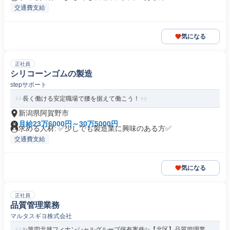
交通費支給
気になる
正社員
シリコーンゴムの製造
stepサポート
長く働ける安定職場で腰を据えて働こう！
新潟県阿賀野市
月給23万6000円～30万5000円
求める人材: ✅少しでも製造業に興味のある方✅
交通費支給
気になる
正社員
品質管理業務
マルタスギヨ株式会社
✨️第四北越フィナンシャルグループ保有案件✨️【北区】品質管理業