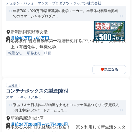
デュポン・パフォーマンス・プロダクツ・ジャパン株式会社
年収700～920万円/増産基調の化学メーカー。半導体材料製造拠点
でのコマーシャルプロダク...
新潟県阿賀野市女堂
月給48万円～68万円
応募条件 普通自動車第一種運転免許 以下いずれも ・大学卒以
上（有機化学、無機化学、...
転勤なし
研修あり
+1個
気になる
正社員
コンテナボックスの製造|寮付
スマートキャリア.INC
寮あり＆土日祝休み◎物流を支えるコンテナ製品づくりで安定収入
♪お仕事探しのパートナーとして...
新潟県新潟市北区
月給24万2000円～31万4000円
求める人材: ◎未経験の方歓迎！ ・寮を利用して新生活をスタ