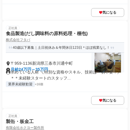
気になる
正社員
食品製造(だし調味料の原料処理・梱包)
株式会社フタバ
40歳以下募集｜土日祝休み＆年間休日123日＊ほぼ残業なし！
〒959-1136新潟県三条市川通中町
月給24万円～35万円
求めている人材 ＼特別な資格やスキル、技術は一切不要！／
＊＊未経験スタートのスタッフ...
業界未経験歓迎
+16個
気になる
正社員
製缶・板金工
有限会社ホクヨー製作所