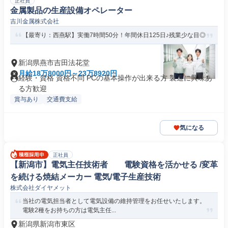
正社員
金属製品の生産設備オペレーター
吉川金属株式会社
【最寄り：西燕駅】実働7時間50分！年間休日125日♪残業少な目◎
新潟県燕市吉田法花堂
月給18万8000円～23万8920円
経験・資格 資格不問 PCの基本操作が出来る方 製造に興味あ
る方歓迎
賞与あり
交通費支給
気になる
正社員
【新潟市】電気主任技術者 電験資格を活かせる /変革
を続ける焼結メーカー 電気/電子生産技術
株式会社ダイヤメット
当社の電気担当者として電気設備の維持管理をお任せいたします。
電験2種をお持ちの方は電気主任...
新潟県新潟市東区