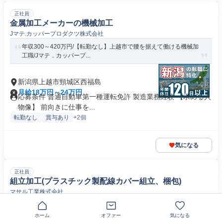
正社員
金属加工メーカーの機械加工
Jマテ.カッパープロダクツ株式会社
年収300～420万円/【転勤なし】上越市で腰を据えて働ける機械加
工職/Jマテ．カッパープ...
新潟県上越市頸城区西福島
月給18万円～24万円
応募条件 普通自動車第一種運転免許 製造業務経験 【求める人
物像】 前向きに仕事を...
転勤なし
賞与あり
+2個
気になる
正社員
組立加工(プラスチック製配線カバー組立、梱包)
マサル工業株式会社
転勤なし／土日休み／第二新卒OK／20代活躍／平均残業時間5ｈ
以下／未経験可
ホーム
オファー
気になる