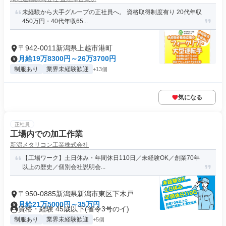
未経験から大手グループの正社員へ。 資格取得制度有り 20代年収
450万円・40代年収65...
〒942-0011新潟県上越市港町
月給19万8300円～26万3700円
制服あり
業界未経験歓迎
+13個
気になる
正社員
工場内での加工作業
新潟メタリコン工業株式会社
【工場ワーク】土日休み・年間休日110日／未経験OK／創業70年
以上の歴史／個別会社説明会...
〒950-0885新潟県新潟市東区下木戸
月給21万5000円～35万円
資格・経験 45歳以下(省令3号のイ)
制服あり
業界未経験歓迎
+5個