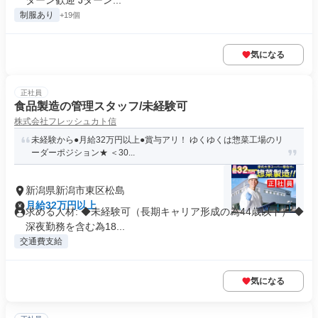
ターン歓迎 Jターン...
制服あり
+19個
気になる
正社員
食品製造の管理スタッフ/未経験可
株式会社フレッシュカト信
未経験から●月給32万円以上●賞与アリ！ ゆくゆくは惣菜工場のリ
ーダーポジション★ ＜30...
新潟県新潟市東区松島
月給32万円以上
求める人材: ◆未経験可（長期キャリア形成の為44歳以下） ◆
深夜勤務を含む為18...
交通費支給
気になる