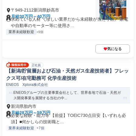
〒949-2112新潟県妙高市
月給30万円～40万円
求めている人材 ＼珍しい業界だから未経験が当たり前／ 家電
や自動車のモーター等に使用さ...
業界未経験歓迎
+9個
気になる
正社員
【新潟/貯留層および石油・天然ガス生産技術者】フレッ
クス可/在宅勤務可 化学生産技術
ENEOS Xplora株式会社
ENEOSグループの主要事業会社として、世界各地で石油・天然ガ
ス開発事業を展開する当社の中...
新潟県胎内市
月給28万円～59万円
必要な経験・能力等 【前提】TOEIC730点目安【いずれも必
須】■何かしらの技術職と...
業界未経験歓迎
+7個