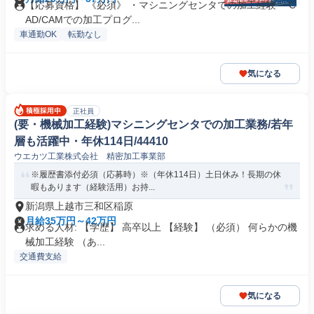
【応募資格】 《必須》 ・マシニングセンタでの加工経験 ・C
AD/CAMでの加工プログ...
車通勤OK
転勤なし
気になる
正社員
(要・機械加工経験)マシニングセンタでの加工業務/若年
層も活躍中・年休114日/44410
ウエカツ工業株式会社 精密加工事業部
※履歴書添付必須（応募時）※（年休114日）土日休み！長期の休
暇もあります（経験活用）お持...
新潟県上越市三和区稲原
月給35万円～42万円
求める人材: 【学歴】 高卒以上 【経験】 （必須） 何らかの機
械加工経験 （あ...
交通費支給
気になる