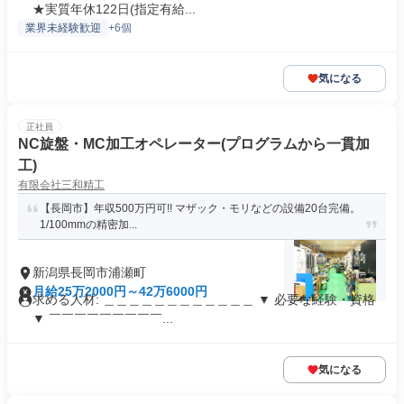
★実質年休122日(指定有給...
業界未経験歓迎
+6個
気になる
正社員
NC旋盤・MC加工オペレーター(プログラムから一貫加
工)
有限会社三和精工
【長岡市】年収500万円可!! マザック・モリなどの設備20台完備。
1/100mmの精密加...
新潟県長岡市浦瀬町
月給25万2000円～42万6000円
求める人材: ＿＿＿＿＿＿＿＿＿＿＿＿ ▼ 必要な経験・資格
▼ ￣￣￣￣￣￣￣￣￣...
気になる