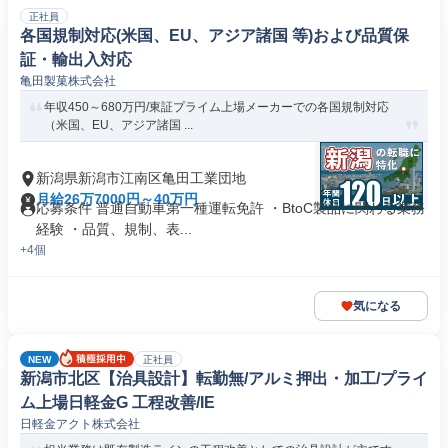
正社員
各国規制対応(米国、EU、アジア諸国 等)および品質保
証・輸出入対応
亀田製菓株式会社
年収450～680万円/東証プライム上場メーカーでの各国規制対応
（米国、EU、アジア諸国 ...
新潟県新潟市江南区亀田工業団地
月給26万7000円～40万円
応募条件 普通自動車第一種運転免許 ・BtoC製品に関わる業務
経験 ・品質、規制、表...
+4個
気になる
NEW
正社員
新潟市北区【治具設計】転勤無/アルミ押出・加工/プライ
ム上場日軽金G 工程改善/IE
日軽金アクト株式会社