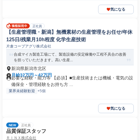
気になる
正社員
【生産管理職・新潟】無機素材の生産管理をお任せ/年休
125日/残業月10h程度 化学生産技術
片倉コープアグリ株式会社
合成マイカ製造工場にて、製造設備の安定稼働や工程不具合の改善
を担っていただきます。高い生産...
新潟県新潟市北区
月給32万円～42万円
必要な経験・能力等 【必須】■生産技術または機械・電気の設
備保全・管理経験をお持ち方 ...
業界未経験歓迎
+5個
気になる
NEW
正社員
品質保証スタッフ
ＲＩＮＸ株式会社