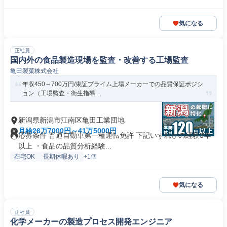
気になる
正社員
国内外の食品製造現場を監査・改善する工場監査
亀田製菓株式会社
年収450～700万円/東証プライム上場メーカーでの品質保証ポジシ
ョン（工場監査・衛生指導...
新潟県新潟市江南区亀田工業団地
月給26万7000円～41万5000円
応募条件 普通自動車第一種運転免許 下記いずれかの経験3年
以上 ・食品の品質分析経験...
在宅OK
長期休暇あり
+1個
気になる
正社員
化学メーカーの製造プロセス開発エンジニア