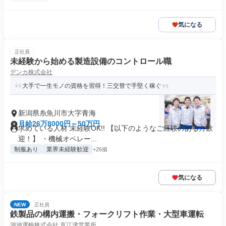
気になる
正社員
未経験から始める製造設備のコントロール職
デンカ株式会社
大手で一生モノの資格を習得！三交替で手堅く稼ぐ
新潟県糸魚川市大字青海
月給26万8000円～50万円
求めている人材 未経験OK!! 【以下のようなご経験のある方歓
迎！】 ・機械オペレー...
制服あり
業界未経験歓迎
+26個
気になる
NEW
正社員
鉄製品の構内運搬・フォークリフト作業・大型車運転
鴻池運輸株式会社 直江津営業所