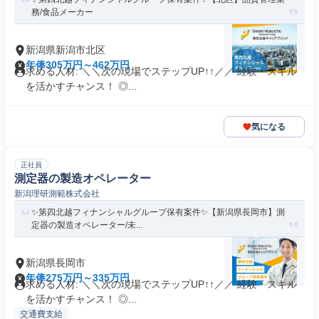
務/食品メーカー
新潟県新潟市北区
年俸305万円～462万円
求める人材: ＼＼次の現場でステップUP↑↑／／ 経験・スキル
を活かすチャンス！ ◎...
気になる
正社員
測定器の製造オペレーター
新潟理研測範株式会社
✨️第四北越フィナンシャルグループ保有案件✨️【新潟県長岡市】測
定器の製造オペレーター/未...
新潟県長岡市
年俸275万円～335万円
求める人材: ＼＼次の現場でステップUP↑↑／／ 経験・スキル
を活かすチャンス！ ◎...
交通費支給