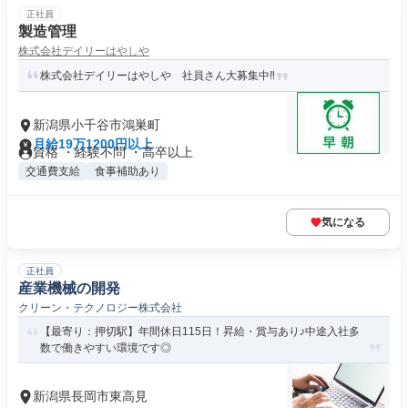
正社員
製造管理
株式会社デイリーはやしや
株式会社デイリーはやしや 社員さん大募集中‼
新潟県小千谷市鴻巣町
月給19万1200円以上
資格 ・経験不問 ・高卒以上
交通費支給
食事補助あり
気になる
正社員
産業機械の開発
クリーン・テクノロジー株式会社
【最寄り：押切駅】年間休日115日！昇給・賞与あり♪中途入社多
数で働きやすい環境です◎
新潟県長岡市東高見