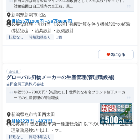
担当業務は既存製造ラインの工程改善としての治具設計が主です。
対象範囲は自工場内の全工程。業...
新潟県新潟市北区
月給25万1200円～36万4600円
必要な経験・能力等 【必須】強度計算を伴う機械設計の経験
(製品設計・治具設計・設備設計...
転勤なし
時短勤務あり
+1個
気になる
正社員
グローバル刃物メーカーの生産管理(管理職候補)
吉田金属工業株式会社
年収550～700万円/【転勤なし】世界的な有名ブランド包丁メーカ
ーでの生産管理の管理職候...
新潟県燕市吉田西太田
月給32万円～40万円
応募条件 普通自動車第一種運転免許 以下のいずれも ・生産管
理業務経験3年以上 ・マ...
転勤なし
長期休暇あり