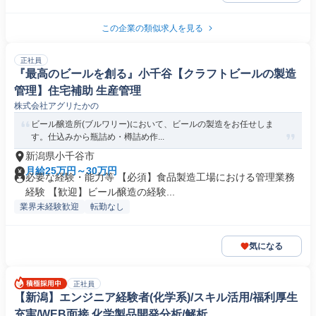
この企業の類似求人を見る
正社員
『最高のビールを創る』小千谷【クラフトビールの製造
管理】住宅補助 生産管理
株式会社アグリたかの
ビール醸造所(ブルワリー)において、ビールの製造をお任せしま
す。仕込みから瓶詰め・樽詰め作...
新潟県小千谷市
月給25万円～30万円
必要な経験・能力等 【必須】食品製造工場における管理業務
経験 【歓迎】ビール醸造の経験...
業界未経験歓迎
転勤なし
気になる
正社員
【新潟】エンジニア経験者(化学系)/スキル活用/福利厚生
充実/WEB面接 化学製品開発分析/解析