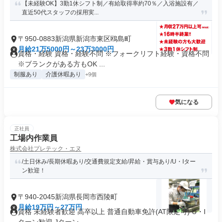
【未経験OK】3勤1休シフト制／有給取得率約70％／入浴施設有／
直近50代スタッフの採用実...
〒950-0883新潟県新潟市東区鴎島町
月給21万5000円～23万3000円
資格・経験 資格・経験不問 ※フォークリフト経験・資格不問
※ブランクがある方もOK ...
制服あり
介護休暇あり
+9個
気になる
正社員
工場内作業員
株式会社プレテック・エヌ
/土日休み/長期休暇あり/交通費規定支給/昇給・賞与あり/U・Iター
ン歓迎！
〒940-2045新潟県長岡市西陵町
月給19万円～27万円
資格 未経験者歓迎 高卒以上 普通自動車免許(AT限定可) U・I