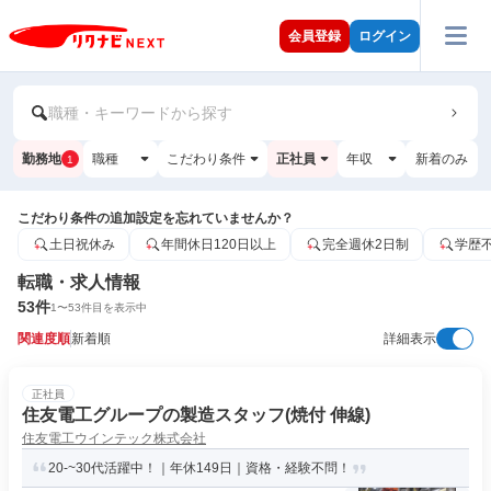
会員登録
ログイン
職種・キーワードから探す
勤務地
職種
こだわり条件
正社員
年収
新着のみ
1
こだわり条件の追加設定を忘れていませんか？
土日祝休み
年間休日120日以上
完全週休2日制
学歴
転職・求人情報
53
件
1
〜
53
件目を表示中
関連度順
新着順
詳細表示
正社員
住友電工グループの製造スタッフ(焼付 伸線)
住友電工ウインテック株式会社
20-~30代活躍中！｜年休149日｜資格・経験不問！