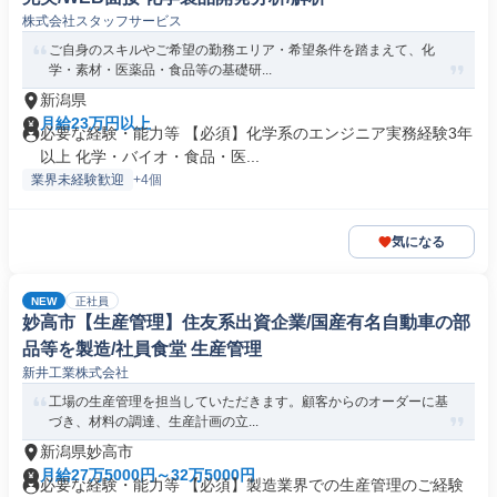
株式会社スタッフサービス
ご自身のスキルやご希望の勤務エリア・希望条件を踏まえて、化
学・素材・医薬品・食品等の基礎研...
新潟県
月給23万円以上
必要な経験・能力等 【必須】化学系のエンジニア実務経験3年
以上 化学・バイオ・食品・医...
業界未経験歓迎
+4個
気になる
NEW
正社員
妙高市【生産管理】住友系出資企業/国産有名自動車の部
品等を製造/社員食堂 生産管理
新井工業株式会社
工場の生産管理を担当していただきます。顧客からのオーダーに基
づき、材料の調達、生産計画の立...
新潟県妙高市
月給27万5000円～32万5000円
必要な経験・能力等 【必須】製造業界での生産管理のご経験