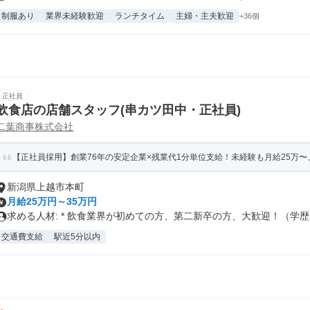
制服あり
業界未経験歓迎
ランチタイム
主婦・主夫歓迎
+36個
正社員
飲食店の店舗スタッフ(串カツ田中・正社員)
二葉商事株式会社
【正社員採用】創業76年の安定企業×残業代1分単位支給！未経験も月給25万〜、
新潟県上越市本町
月給25万円～35万円
求める人材: * 飲食業界が初めての方、第二新卒の方、大歓迎！（学歴..
交通費支給
駅近5分以内