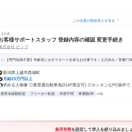
この企業の類似求人を見る
正社員
お客様サポートスタッフ 登録内容の確認 変更手続き
株式会社 ビップ
【専門知識不要】年齢気にせずスタート出来るお仕事です／土日休み／実働7.5時間
新潟県上越市西城町
月給23万円以上
求める人物像 ◎要普通自動車免許(AT限定可) ◎カンタンなPC操作で..
業界未経験歓迎
フリーター歓迎
学歴不問
車通勤OK
+4個
雇用形態
を設定して求人を絞り込みまし