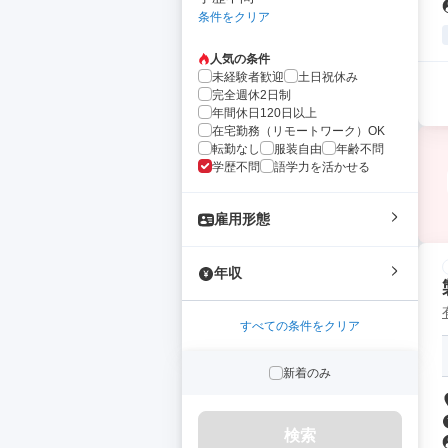
条件をクリア
人気の条件
未経験者歓迎
土日祝休み
完全週休2日制
年間休日120日以上
在宅勤務（リモートワーク）OK
転勤なし
服装自由
年齢不問
学歴不問
語学力を活かせる
雇用形態
年収
すべての条件をクリア
新着のみ
検索