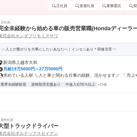
正社員
派遣社員
業務委託
契
正社員
完全未経験から始める車の販売営業職(Hondaディーラー
株式会社ホンダプリモミズサワ
人との繋がりを大事にしたいあなたへ｜インセンあり＊研修充実
新潟県上越市大和
月給19万5000円～27万5000円
求めている人材 ＼人と車と関わる仕事の経験、活かせます／ 「 売上や頑
業界未経験歓迎
資格取得支援あり
中途入社50％以上
+15個
契約社員
大型トラックドライバー
株式会社ボルテックスセイグン