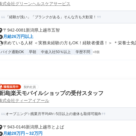
株式会社グリーンヘルスケアサービス
「経験が浅い」「ブランクがある」そんな方も大歓迎！
〒942-0081新潟県上越市五智
月給26万円以上
求めている人材 ＜実務未経験の方もOK！経験者優遇！＞ ＊栄養士免許ま
バイク通勤OK
早朝
中途入社50％以上
学歴不問
+8個
契約社員
新潟|楽天モバイルショップの受付スタッフ
株式会社ティーアイアール
オープニング✨残業月平均4h✨5日以上の連休も取得可能/h
〒943-0146新潟県上越市とよば
月給28万円～32万円