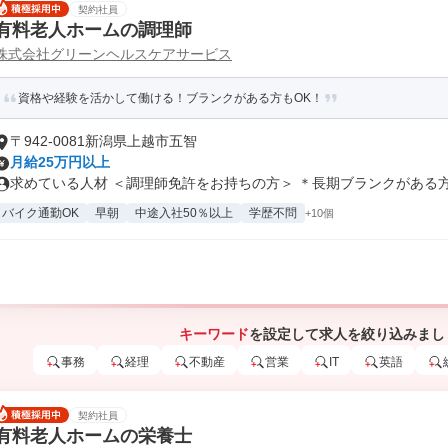
契約社員
有料老人ホームの調理師
株式会社グリーンヘルスケアサービス
資格や経験を活かして働ける！ブランクがある方もOK！
〒942-0081新潟県上越市五智
月給25万円以上
求めている人材 ＜調理師免許をお持ちの方＞ ＊長期ブランクがある方、
バイク通勤OK
早朝
中途入社50％以上
学歴不問
+10個
キーワード
を設定して求人を絞り込みまし
事務
経理
不動産
営業
IT
英語
契約社員
有料老人ホームの栄養士