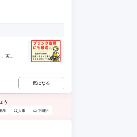
実...
気になる
ょう
総務
人事
中国語