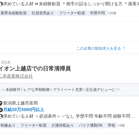
求めている人材 ⏩未経験歓迎 ＊相手の話をしっかり聞ける方 ＊接客未経
業界未経験歓迎
社員登用あり
フリーター歓迎
学歴不問
+18個
この企業の類似求人を見る
正社員
イオン上越店での日常清掃員
二幸産業株式会社
未経験可✨レアな早朝勤務✨プライベート充実✨正社員デビューに
新潟県上越市富岡
月給20万3000円以上
求めている人材 ＜必須条件＞ ✅なし 学歴不問 年齢不問 経験不問 ...
制服あり
フリーター歓迎
介護休暇あり
バイク通勤OK
早朝
+9個