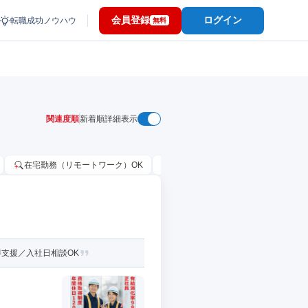
会員登録
ログイン
転職成功ノウハウ
無料
関連度順
新着順
詳細表示
在宅勤務（リモートワーク）OK
家賃補助・住宅手当あり
固定
得支援／入社日相談OK