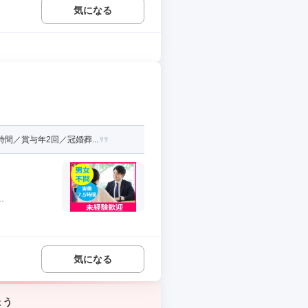
気になる
／賞与年2回／冠婚葬...
.
気になる
ょう