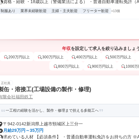
資格・経験 ・18歳以上（警備業法による） ・普通自動車運転免許（AT.
制服あり
業界未経験歓迎
主婦・主夫歓迎
フリーター歓迎
+13個
年収
を設定して求人を絞り込みましょ
200万円以上
300万円以上
400万円以上
500万円以上
800万円以上
900万円以上
1000
正社員
製缶・溶接工(工場設備の製作・修理)
有限会社福田鉄工
一工程の経験を活かし、製作・修理まで担える多能工へ
〒942-0142新潟県上越市頸城区上三分一
月給29万円～35万円
求めている人材 【必須条件】 ・普通自動車運転免許をお持ちの方 ※A.