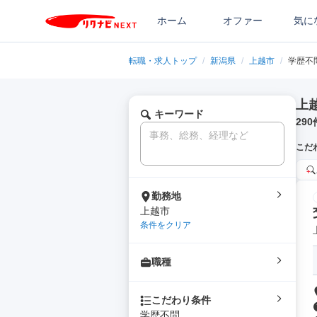
ホーム
オファー
気に
転職・求人トップ
/
新潟県
/
上越市
/
学歴不
上
キーワード
290
こだ
勤務地
上越市
条件をクリア
職種
こだわり条件
学歴不問