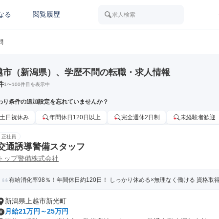
なる
閲覧履歴
求人検索
問
越市（新潟県）、学歴不問の転職・求人情報
件
1
〜
100
件目を表示中
わり条件の追加設定を忘れていませんか？
土日祝休み
年間休日120日以上
完全週休2日制
未経験者歓迎
正社員
交通誘導警備スタッフ
トップ警備株式会社
有給消化率98％！年間休日約120日！ しっかり休める×無理なく働ける 資格取
新潟県上越市新光町
月給21万円～25万円