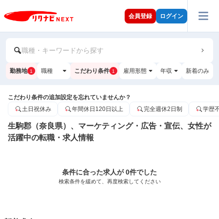
会員登録
ログイン
職種・キーワードから探す
勤務地
職種
こだわり条件
雇用形態
年収
新着のみ
1
1
こだわり条件の追加設定を忘れていませんか？
土日祝休み
年間休日120日以上
完全週休2日制
学歴
生駒郡（奈良県）、マーケティング・広告・宣伝、女性が
活躍中の転職・求人情報
条件に合った求人が 0件でした
検索条件を緩めて、再度検索してください