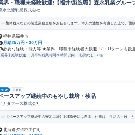
業界・職種未経験歓迎!【福井/製造職】森永乳業グループ
森永北陸乳業株式会社
ペレーター/ラインマネージャー(食品/飲料/たばこ)
菌体粉末などの製造業務全般をお任せします。本人の適性を考慮した上で、面接に
福井県福井市
月給25万円～30万円
必要な経験・能力等 ★業界・職種未経験者大歓迎！/I・Uターンも歓迎！
業界未経験歓迎
月平均残業時間20時間以内
転勤なし
+1個
NEW
正社員
ベースアップ継続中のもやし栽培・検品
ヒナタフーズ株式会社
【ベースアップ継続中の安定工場】16時5分には自由。仕事は「生活の手段」
北海道夕張郡由仁町