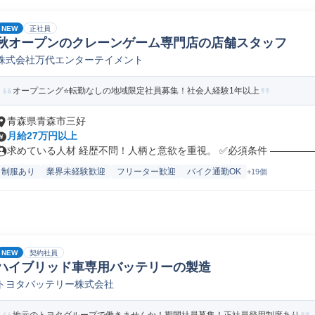
NEW
正社員
秋オープンのクレーンゲーム専門店の店舗スタッフ
株式会社万代エンターテイメント
オープニング⭐転勤なしの地域限定社員募集！社会人経験1年以上
青森県青森市三好
月給27万円以上
求めている人材 経歴不問！人柄と意欲を重視。 ✅必須条件 ――――――
制服あり
業界未経験歓迎
フリーター歓迎
バイク通勤OK
+19個
NEW
契約社員
ハイブリッド車専用バッテリーの製造
トヨタバッテリー株式会社