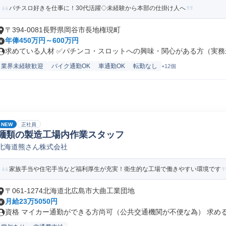
パチスロ好きを仕事に！30代活躍◇未経験から本部の仕掛け人へ
〒394-0081長野県岡谷市長地権現町
年俸450万円～600万円
求めている人材 ✅パチンコ・スロットへの興味・関心がある方（実務未
業界未経験歓迎
バイク通勤OK
車通勤OK
転勤なし
+12個
NEW
正社員
麺類の製造工場内作業スタッフ
北海道熊さん株式会社
家族手当や住宅手当など福利厚生が充実！衛生的な工場で働きやすい環境です
〒061-1274北海道北広島市大曲工業団地
月給23万5050円
資格 マイカー通勤ができる方尚可（公共交通機関が不便な為） 求める人