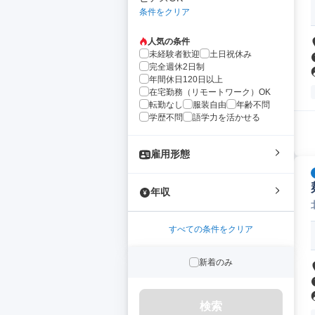
条件をクリア
人気の条件
未経験者歓迎
土日祝休み
完全週休2日制
年間休日120日以上
在宅勤務（リモートワーク）OK
転勤なし
服装自由
年齢不問
学歴不問
語学力を活かせる
雇用形態
年収
すべての条件をクリア
新着のみ
検索