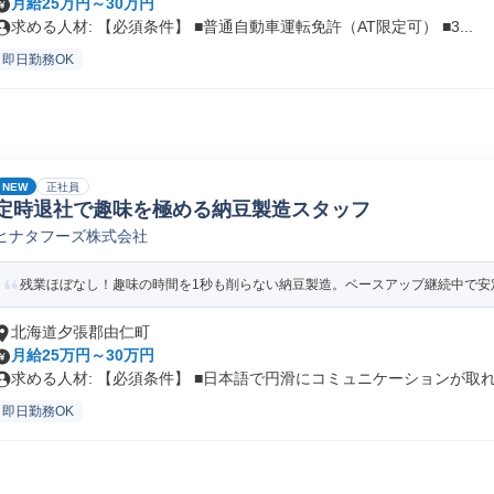
月給25万円～30万円
求める人材: 【必須条件】 ■普通自動車運転免許（AT限定可） ■3...
即日勤務OK
NEW
正社員
定時退社で趣味を極める納豆製造スタッフ
ヒナタフーズ株式会社
残業ほぼなし！趣味の時間を1秒も削らない納豆製造。ベースアップ継続中で安
北海道夕張郡由仁町
月給25万円～30万円
求める人材: 【必須条件】 ■日本語で円滑にコミュニケーションが取れ.
即日勤務OK