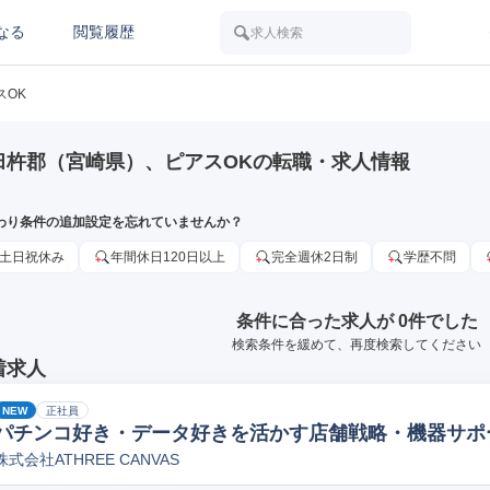
なる
閲覧履歴
求人検索
スOK
臼杵郡（宮崎県）、ピアスOKの転職・求人情報
わり条件の追加設定を忘れていませんか？
土日祝休み
年間休日120日以上
完全週休2日制
学歴不問
条件に合った求人が 0件でした
検索条件を緩めて、再度検索してください
着求人
NEW
正社員
パチンコ好き・データ好きを活かす店舗戦略・機器サポ
株式会社ATHREE CANVAS