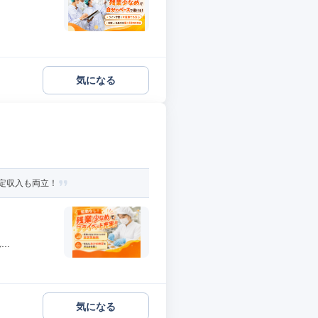
気になる
定収入も両立！
..
気になる