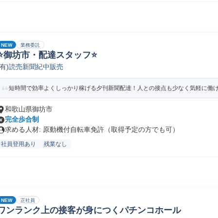
NEW
業務委託
⭐御坊市・配達スタッフ⭐
(有)読売新聞紀中販売
短時間で効率よくしっかり稼げる夕刊新聞配達！人との接点も少なく気軽に働
和歌山県御坊市
完全歩合制
求める人材: 原動機付自転車免許（取得予定の方でも可）
社員登用あり
残業なし
NEW
正社員
ワンランク上の接客が身につくパチンコホール