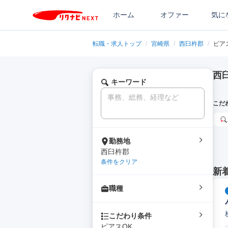
ホーム
オファー
気に
転職・求人トップ
/
宮崎県
/
西臼杵郡
/
ピア
西
キーワード
こだ
勤務地
西臼杵郡
条件をクリア
新
職種
こだわり条件
ピアスOK