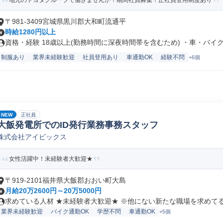
地元のトヨタグループで働きませんか！期間社員募集！正社員登用制度あり
〒981-3409宮城県黒川郡大和町流通平
時給1280円以上
資格・経験 18歳以上(勤務時間に深夜時間帯を含むため) ・車・バイク.
制服あり
業界未経験歓迎
社員登用あり
車通勤OK
経験不問
+6個
NEW
正社員
大飯発電所でのID発行業務事務スタッフ
株式会社アイビックス
女性活躍中！未経験者大歓迎★
〒919-2101福井県大飯郡おおい町大島
月給20万2600円～20万5000円
求めている人材 ★未経験者大歓迎★ ※他にない新たな職場を求めてる方
業界未経験歓迎
バイク通勤OK
学歴不問
車通勤OK
+5個