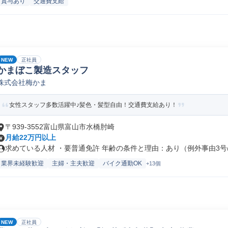
賞与あり
交通費支給
NEW
正社員
かまぼこ製造スタッフ
株式会社梅かま
女性スタッフ多数活躍中♪髪色・髪型自由！交通費支給あり！
〒939-3552富山県富山市水橋肘崎
月給22万円以上
求めている人材 ・要普通免許 年齢の条件と理由：あり（例外事由3号の.
業界未経験歓迎
主婦・主夫歓迎
バイク通勤OK
+13個
NEW
正社員