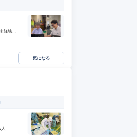
経験...
気になる
...