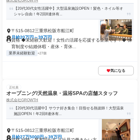
株式会社GROWTH
【20代30代女性活躍中】大型温泉施設OPEN！髪色・ネイル等オ
シャレ自由！年2回8連休有...
〒515-0812三重県松阪市船江町
月給20万円～39万円
資格 ◆未経験大歓迎！女性の活躍を応援する企業です！◆ 保
育制度や結婚休暇・産休・育休...
業界未経験歓迎
+27個
気になる
正社員
オープニング/天然温泉・温浴SPAの店舗スタッフ
株式会社GROWTH
【20代30代活躍中】サウナ好き集合！目指せる熱波師！大型温泉
施設OPEN！年2回8連休有...
〒515-0812三重県松阪市船江町
月給27万5000円～39万円
資格 経験・業界問わず 正社員で働きたい方、未経験大歓迎！