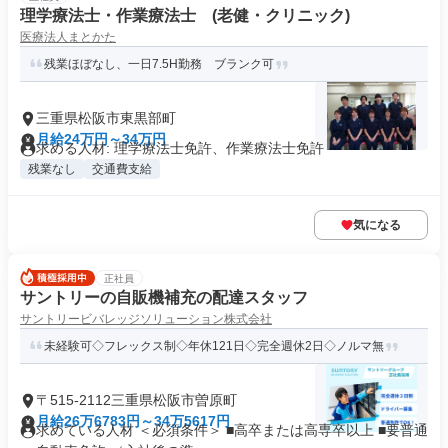
理学療法士・作業療法士 (老健・クリニック)
医療法人まとかた
残業ほぼなし、一日7.5H勤務 ブランク可
三重県松阪市東黒部町
月給24万円～34万円
求める人材: 理学療法士免許、作業療法士免許
残業なし
交通費支給
気になる
正社員
サントリーの自販機補充の配達スタッフ
サントリービバレッジソリューション株式会社
未経験可◇フレックス制◇年休121日◇完全週休2日◇ノルマ無
〒515-2112三重県松阪市曽原町
月給26万6783円～34万5617円
求めている人材 ＜必須条件＞ ■高卒または高専卒以上 ■要普通