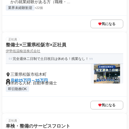
かの就業経験がある方（職種・...
業界未経験歓迎
+22個
気になる
正社員
整備士×三重県松阪市×正社員
伊勢低温輸送株式会社
完全週休二日制で土日祝日は休める！残業なし！
三重県松阪市稲木町
月給25万円～35万円
求める人材: 自動車整備士
即日勤務OK
気になる
正社員
車検・整備のサービスフロント