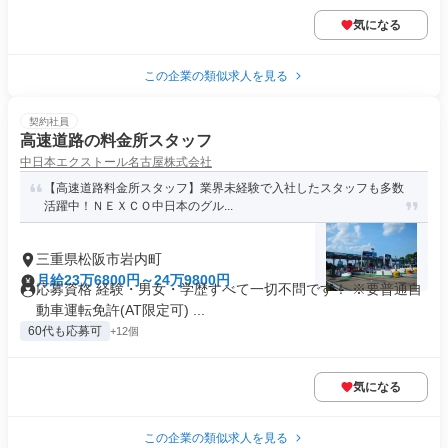
気になる
この企業の類似求人を見る
契約社員
高速道路の料金所スタッフ
中日本エクストール名古屋株式会社
【高速道路料金所スタッフ】業界未経験で入社したスタッフも多数
活躍中！ＮＥＸＣＯ中日本のグル...
三重県松阪市岩内町
月給23万6800円～24万9800円
応募資格 経験・男女・学歴すべて一切不問です！ ※要普通自
動車運転免許(AT限定可) ...
60代も応募可
+12個
気になる
この企業の類似求人を見る