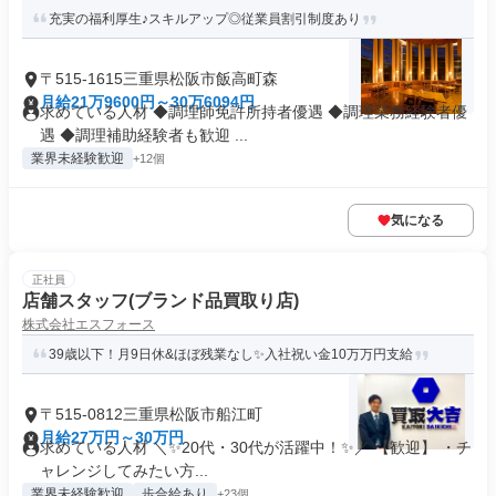
充実の福利厚生♪スキルアップ◎従業員割引制度あり
〒515-1615三重県松阪市飯高町森
月給21万9600円～30万6094円
求めている人材 ◆調理師免許所持者優遇 ◆調理業務経験者優
遇 ◆調理補助経験者も歓迎 ...
業界未経験歓迎
+12個
気になる
正社員
店舗スタッフ(ブランド品買取り店)
株式会社エスフォース
39歳以下！月9日休&ほぼ残業なし✨入社祝い金10万万円支給
〒515-0812三重県松阪市船江町
月給27万円～30万円
求めている人材 ＼✨20代・30代が活躍中！✨／ 【歓迎】 ・チ
ャレンジしてみたい方...
業界未経験歓迎
歩合給あり
+23個