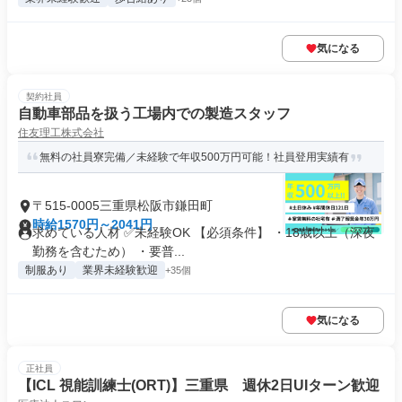
気になる
契約社員
自動車部品を扱う工場内での製造スタッフ
住友理工株式会社
無料の社員寮完備／未経験で年収500万円可能！社員登用実績有
〒515-0005三重県松阪市鎌田町
時給1570円～2041円
求めている人材 ✅未経験OK 【必須条件】 ・18歳以上（深夜
勤務を含むため） ・要普...
制服あり
業界未経験歓迎
+35個
気になる
正社員
【ICL 視能訓練士(ORT)】三重県 週休2日UIターン歓迎