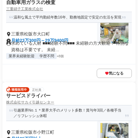
自動車用ガラスの検査
三重硝子工業株式会社
温和な風土で平均勤続年数16年、勤務地固定で安定の生活を実現
三重県松阪市大口町
月給23万300円～29万9400円
求めている人材 ■■■経験不問■■■ 未経験の方大歓迎！ 特別な
資格は不要です。 未経...
業界未経験歓迎
学歴不問
+8個
気になる
正社員
サービスドライバー
株式会社サカイ引越センター
引越業界No.１＊業界大手のメリット多数！賞与年3回／各種手当
／リフレッシュ休暇
三重県松阪市小野江町