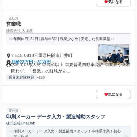
気になる
正社員
営業職
株式会社 大津屋
年間休日124日│賞与年3回│残業少なめ│安定した営業基盤
〒515-0818三重県松阪市川井町
月給23万円～31万円
求めている人材 ◎高卒以上 ◎要普通自動車免許 ◎業界や商材
問わず、「営業」の経験があ...
業界未経験歓迎
+12個
気になる
正社員
印刷メーカー データ入力・製造補助スタッフ
株式会社OneLink
印刷メーカー データ入力・製造補助スタッフ！事務系作業！初心
者大歓迎！