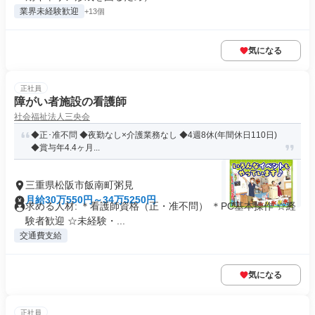
業界未経験歓迎
+13個
気になる
正社員
障がい者施設の看護師
社会福祉法人三央会
◆正･准不問 ◆夜勤なし×介護業務なし ◆4週8休(年間休日110日)
◆賞与年4.4ヶ月...
三重県松阪市飯南町粥見
月給30万550円～34万5250円
求める人材: ＊看護師資格（正・准不問） ＊PC基本操作 ☆経
験者歓迎 ☆未経験・...
交通費支給
気になる
正社員