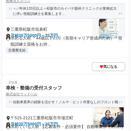
医療法人スワン
＜✅年休120日以上＞松阪市のカイバナ眼科クリニックが業務拡大
に伴い視能訓練士を募集します...
三重県松阪市垣鼻町
月給26万5000円～35万円
求める人材: * 44歳以下の方（長期キャリア形成のため） * 視
能訓練士資格をお持...
交通費支給
気になる
正社員
車検・整備の受付スタッフ
株式会社ウッドベル
自動車業界の経験を活かす！ノルマ・ピット作業なしのフロント職
〒515-2121三重県松阪市市場庄町
月給20万5000円～26万円
求めている人材 【応募条件・必須要件】 自動車業界での何ら