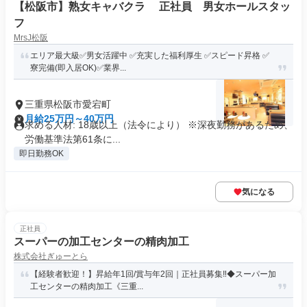
【松阪市】熟女キャバクラ 正社員 男女ホールスタッ
フ
MrsJ松阪
エリア最大級✅男女活躍中 ✅充実した福利厚生 ✅スピード昇格 ✅
寮完備(即入居OK)✅業界...
三重県松阪市愛宕町
月給25万円～40万円
求める人材: 18歳以上（法令により） ※深夜勤務があるため、
労働基準法第61条に...
即日勤務OK
気になる
正社員
スーパーの加工センターの精肉加工
株式会社ぎゅーとら
【経験者歓迎！】昇給年1回/賞与年2回｜正社員募集‼◆スーパー加
工センターの精肉加工《三重...