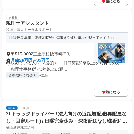
気になる
正社員
税理士アシスタント
税理士法人トータルサポート
経験者募集！ほぼ定時帰り◎働きやすい環境が整ってます！
〒515-0002三重県松阪市郷津町
月給24万円～35万円
求めている人材 ＜必須＞ ・日商簿記2級以上をお持ちの方 ・
税理士事務所で3年以上の勤...
資格取得支援あり
+21個
気になる
NEW
正社員
2t トラックドライバー / 法人向けの近距離配送(再配達な
し・固定ルート) / 日曜完全休み・深夜配送なし/集配ﾄﾞﾗｲ
福山通運株式会社
ﾊﾞｰ2t(正社員)