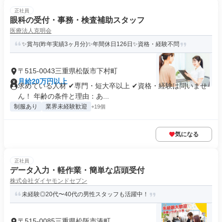
正社員
眼科の受付・事務・検査補助スタッフ
医療法人克明会
✨賞与(昨年実績3ヶ月分)✨年間休日126日✨資格・経験不問
〒515-0043三重県松阪市下村町
月給20万円以上
求めている人材 ✔専門・短大卒以上 ✔資格・経験は問いませ
ん！ 年齢の条件と理由：あ...
制服あり
業界未経験歓迎
+19個
気になる
正社員
データ入力・軽作業・簡単な店頭受付
株式会社ダイヤモンドセブン
未経験◎20代〜40代の男性スタッフも活躍中！
〒515-0085三重県松阪市湊町