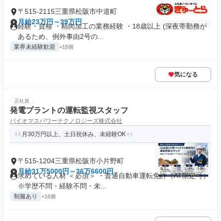
〒515-2115三重県松阪市中道町
月給23万円～39万円
経験・資格 ・精肉加工の業務経験 ・18歳以上 (深夜帯勤務が
あるため、例外事由2号の...
業界未経験歓迎
+15個
気になる
正社員
発電プラントの運転監視スタッフ
バイオマスパワーテクノロジーズ株式会社
月30万円以上、土日祝休み、未経験OK
〒515-1204三重県松阪市小片野町
月給31万5000円～36万6600円
求めている人材 ＜必須＞ ・普通自動車運転免許（AT限定可）
※学歴不問・経験不問・未...
制服あり
+16個