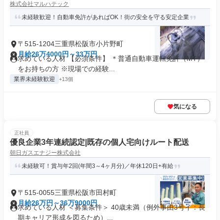
株式会社マルハテック
未経験歓迎！自動車免許があればOK！街の安全を守る安定企業
〒515-1204三重県松阪市小片野町
月給26万4000円～33万円
求めている人材 【必須条件】 ＊普通自動車運転免許（MT）
をお持ちの方 ※現場での経験...
業界未経験歓迎
+13個
気になる
正社員
優良企業3年連続認定|既存の個人宅向けルート配送
朝日ガスエナジー株式会社
未経験可！賞与年2回(年間3～4ヶ月分)／年休120日+有給
〒515-0055三重県松阪市田村町
月給26万円～36万9000円
求めている人材 ＜募集条件＞ 40歳未満（例外事由3号イ：長
期キャリア形成を図るため）...