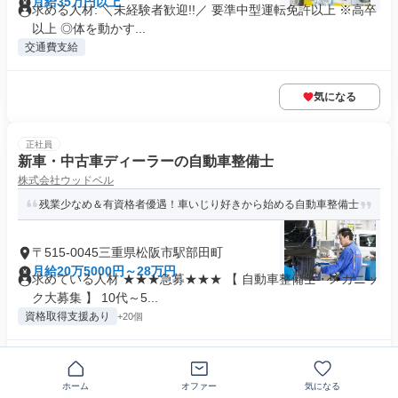
月給35万円以上
求める人材: ＼未経験者歓迎!!／ 要準中型運転免許以上 ※高卒
以上 ◎体を動かす...
交通費支給
気になる
正社員
新車・中古車ディーラーの自動車整備士
株式会社ウッドベル
残業少なめ＆有資格者優遇！車いじり好きから始める自動車整備士
〒515-0045三重県松阪市駅部田町
月給20万5000円～28万円
求めている人材 ★★★急募★★★ 【 自動車整備士・メカニッ
ク大募集 】 10代～5...
資格取得支援あり
+20個
気になる
ホーム
オファー
気になる