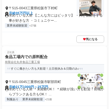
〒515-0043三重県松阪市下村町
月給35万円以上
求めている人材 【こんな方にはピッタリ】 ・人と会話をする
事が好きな方 ・コミュニケー...
業界未経験歓迎
+27個
気になる
正社員
食品工場内での原料配合
有限会社丸井食品三重工場
すぐに働きたい方も大歓迎！土日祝休み＆日勤のみ♪
〒515-0045三重県松阪市駅部田町
月給21万1000円～25万円
求めている人材 ＊未経験OK！ ＊経験が浅い方も歓迎！前職か
らブランクある方もOK！ ...
制服あり
業界未経験歓迎
+21個