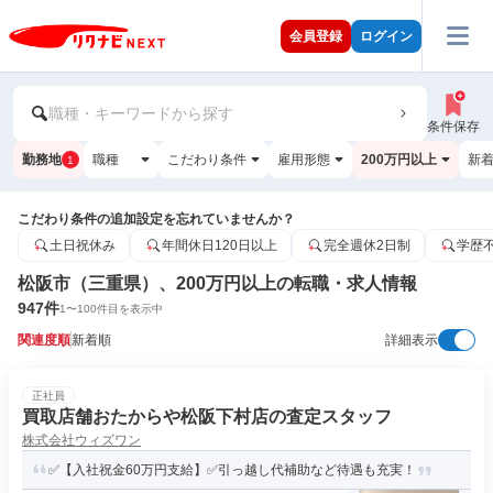
会員登録
ログイン
職種・キーワードから探す
条件保存
勤務地
職種
こだわり条件
雇用形態
200万円以上
新
1
こだわり条件の追加設定を忘れていませんか？
土日祝休み
年間休日120日以上
完全週休2日制
学歴
松阪市（三重県）、200万円以上の転職・求人情報
947
件
1
〜
100
件目を表示中
関連度順
新着順
詳細表示
正社員
買取店舗おたからや松阪下村店の査定スタッフ
株式会社ウィズワン
✅【入社祝金60万円支給】✅引っ越し代補助など待遇も充実！