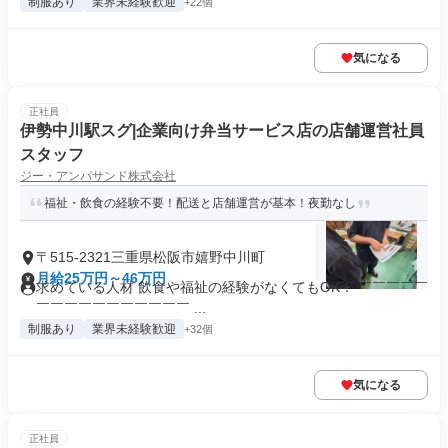
制服あり
業界未経験歓迎
+22個
気になる
正社員
伊勢中川駅スグ|企業向け弁当サービス店の店舗運営社員
スタッフ
ジー・アンパサンド株式会社
福祉・飲食の経験不要！配送と店舗運営が基本！夜勤なし
〒515-2321三重県松阪市嬉野中川町
月給25万円～46万円
求めている人材 飲食や福祉の経験がなくてもOK！ ￣￣￣￣￣
￣￣￣￣￣￣￣￣￣￣￣ ...
制服あり
業界未経験歓迎
+32個
気になる
正社員