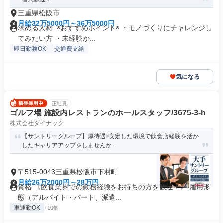
三重県松阪市
月給32万5000円～36万5000円
求める人材: ◉おすすめポイント◉ ・モノづくりにチャレンジし
てみたい方 ・未経験か...
即日勤務OK
交通費支給
気になる
正社員
ゴルフ場 施設内レストランのホールスタッフ/3675-3-h
株式会社ダイナック
【サントリーグループ】厚待遇×安定した環境で飲食店経験を活か
したキャリアアップをしませんか...
〒515-0043三重県松阪市下村町
月給26万2000円～28万円
資格 《飲食業界での勤務経験をお持ちの方を歓迎！》 雇用形
態（アルバイト・パート、派遣...
車通勤OK
+10個