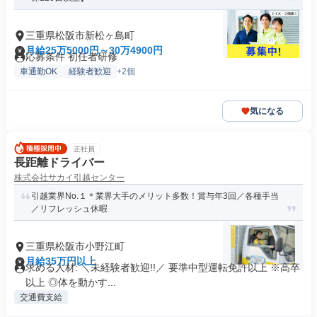
三重県松阪市新松ヶ島町
月給25万5000円～30万4900円
応募条件 初任者研修
車通勤OK
経験者歓迎
+2個
気になる
正社員
長距離ドライバー
株式会社サカイ引越センター
引越業界No.１＊業界大手のメリット多数！賞与年3回／各種手当
／リフレッシュ休暇
三重県松阪市小野江町
月給35万円以上
求める人材: ＼未経験者歓迎!!／ 要準中型運転免許以上 ※高卒
以上 ◎体を動かす...
交通費支給