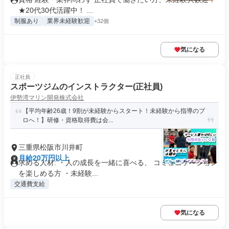
★20代30代活躍中！ ...
制服あり
業界未経験歓迎
+32個
気になる
正社員
スポーツジムのインストラクター(正社員)
伊勢湾マリン開発株式会社
【平均年齢26歳！9割が未経験からスタート！未経験から指導のプ
ロへ！】研修・資格取得費は会...
三重県松阪市川井町
月給20万円以上
求める人材: ・人の成長を一緒に喜べる、 コミュニケーション
を楽しめる方 ・未経験...
交通費支給
気になる