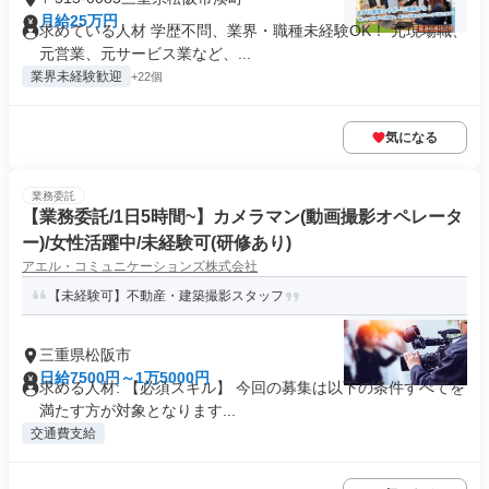
月給25万円
求めている人材 学歴不問、業界・職種未経験OK！ 元現場職、
元営業、元サービス業など、...
業界未経験歓迎
+22個
気になる
業務委託
【業務委託/1日5時間~】カメラマン(動画撮影オペレータ
ー)/女性活躍中/未経験可(研修あり)
アエル・コミュニケーションズ株式会社
【未経験可】不動産・建築撮影スタッフ
三重県松阪市
日給7500円～1万5000円
求める人材: 【必須スキル】 今回の募集は以下の条件すべてを
満たす方が対象となります...
交通費支給