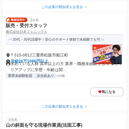
この企業の類似求人を見る
正社員
販売・受付スタッフ
株式会社日本フェニックス
20代・30代活躍中！安心のサポート体制で未経験でも可
〒515-0812三重県松阪市船江町
月給26万1086円以上
求めている人材 高卒以上の方 業界・職種未経験でも可 ★キャ
リアアップに学歴・年齢は関...
業界未経験歓迎
歩合給あり
+15個
気になる
この企業の類似求人を見る
正社員
山の斜面を守る現場作業員(法面工事)