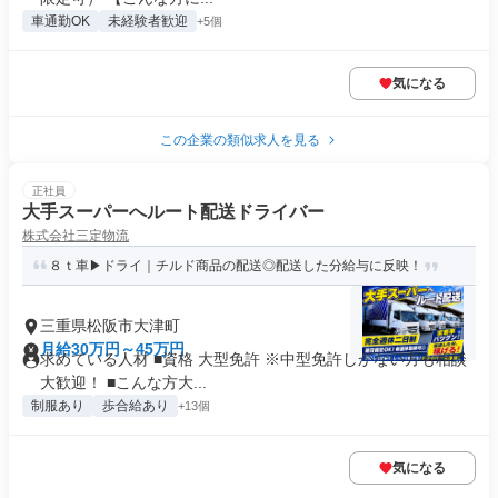
車通勤OK
未経験者歓迎
+5個
気になる
この企業の類似求人を見る
正社員
大手スーパーへルート配送ドライバー
株式会社三定物流
８ｔ車▶ドライ｜チルド商品の配送◎配送した分給与に反映！
三重県松阪市大津町
月給30万円～45万円
求めている人材 ■資格 大型免許 ※中型免許しかない方も相談
大歓迎！ ■こんな方大...
制服あり
歩合給あり
+13個
気になる