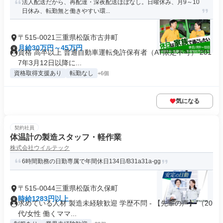
法人配送だから、再配達・深夜配送ほぼなし。日曜休み、月9～10
日休み、転勤無と働きやすい環...
〒515-0021三重県松阪市古井町
月給30万円～45万円
資格 高卒以上 普通自動車運転免許保有者（AT限定不可） 201
7年3月12日以降に...
資格取得支援あり
転勤なし
+6個
気になる
契約社員
体温計の製造スタッフ・軽作業
株式会社ウイルテック
6時間勤務の日勤専属で年間休日134日/B31a31a-gg
〒515-0044三重県松阪市久保町
時給1283円以上
求めている人材 製造未経験歓迎 学歴不問 - 【先輩の声】 （20
代/女性 働くママ...