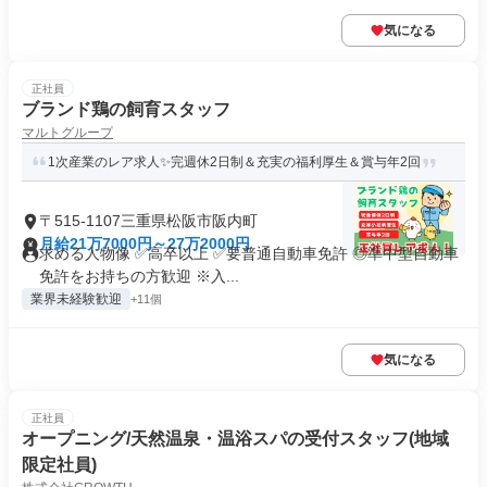
気になる
正社員
ブランド鶏の飼育スタッフ
マルトグループ
1次産業のレア求人✨完週休2日制＆充実の福利厚生＆賞与年2回
〒515-1107三重県松阪市阪内町
月給21万7000円～27万2000円
求める人物像 ✅高卒以上 ✅要普通自動車免許 ◎準中型自動車
免許をお持ちの方歓迎 ※入...
業界未経験歓迎
+11個
気になる
正社員
オープニング/天然温泉・温浴スパの受付スタッフ(地域
限定社員)