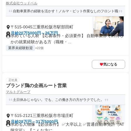
株式会社ウッドベル
自動車業界の経験を活かす！ノルマ・ピット作業なしのフロント職
〒515-0045三重県松阪市駅部田町
月給20万5000円～26万円
求めている人材 【応募条件・必須要件】 自動車業界での何ら
かの就業経験がある方（職種・...
業界未経験歓迎
+22個
気になる
正社員
ブランド鶏の企画ルート営業
マルトグループ
土日休みじゃない。でも、この働き方の方がラクでした。
〒515-2121三重県松阪市市場庄町
月給28万円～31万5000円
求める人物像 【必須条件】 ✅大卒以上 ✅普通自動車免許（AT
限定可） 【こんな方に...