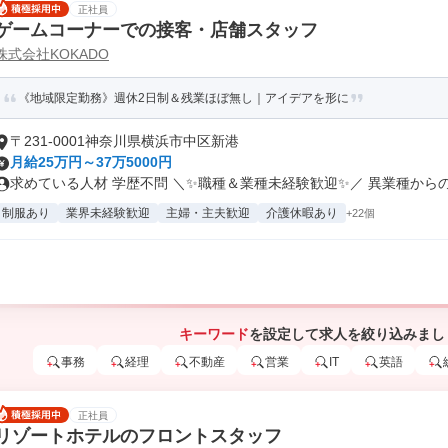
正社員
ゲームコーナーでの接客・店舗スタッフ
株式会社KOKADO
《地域限定勤務》週休2日制＆残業ほぼ無し｜アイデアを形に
〒231-0001神奈川県横浜市中区新港
月給25万円～37万5000円
求めている人材 学歴不問 ＼✨職種＆業種未経験歓迎✨／ 異業種からの.
制服あり
業界未経験歓迎
主婦・主夫歓迎
介護休暇あり
+22個
キーワード
を設定して求人を絞り込みまし
事務
経理
不動産
営業
IT
英語
正社員
リゾートホテルのフロントスタッフ