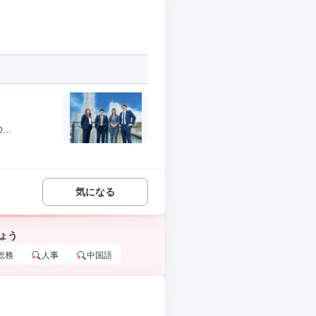
..
気になる
ょう
総務
人事
中国語