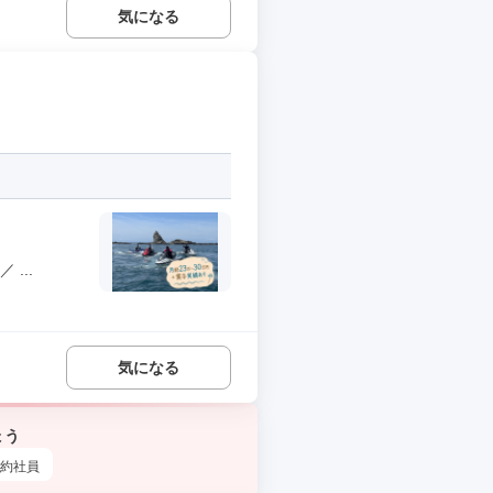
気になる
...
気になる
ょう
約社員