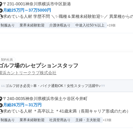
〒231-0001神奈川県横浜市中区新港
月給25万円～37万5000円
求めている人材 学歴不問 ＼✨職種＆業種未経験歓迎✨／ 異業種からの.
制服あり
業界未経験歓迎
介護休暇あり
中途入社50％以上
+19個
契約社員
ゴルフ場のレセプションスタッフ
横浜カントリークラブ株式会社
ゴルフ好き必見✨車・バイク通勤OK！女性スタッフ活躍中♪
〒240-0035神奈川県横浜市保土ケ谷区今井町
月給26万円～31万円
求めている人材 ＊高卒以上 ＊41歳未満（長期キャリア形成のため） ＊.
制服あり
業界未経験歓迎
社員登用あり
主婦・主夫歓迎
+13個