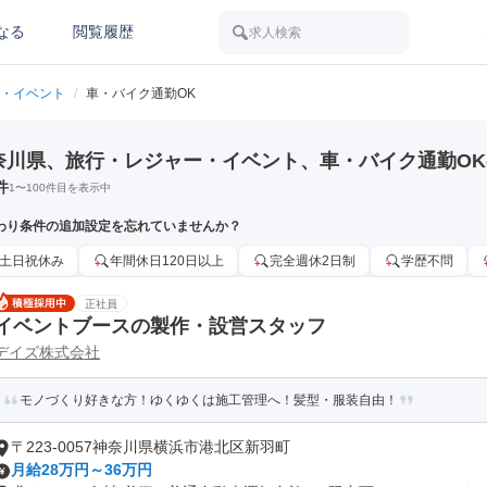
なる
閲覧履歴
求人検索
・イベント
/
車・バイク通勤OK
奈川県、旅行・レジャー・イベント、車・バイク通勤O
件
1
〜
100
件目を表示中
わり条件の追加設定を忘れていませんか？
土日祝休み
年間休日120日以上
完全週休2日制
学歴不問
正社員
イベントブースの製作・設営スタッフ
デイズ株式会社
モノづくり好きな方！ゆくゆくは施工管理へ！髪型・服装自由！
〒223-0057神奈川県横浜市港北区新羽町
月給28万円～36万円