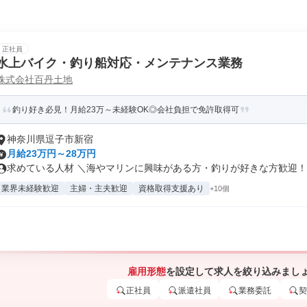
正社員
水上バイク・釣り船対応・メンテナンス業務
株式会社百丹土地
釣り好き必見！月給23万～未経験OK◎会社負担で免許取得可
神奈川県逗子市新宿
月給23万円～28万円
求めている人材 ＼海やマリンに興味がある方・釣りが好きな方歓迎！／ 
業界未経験歓迎
主婦・主夫歓迎
資格取得支援あり
+10個
雇用形態
を設定して求人を絞り込みまし
正社員
派遣社員
業務委託
契