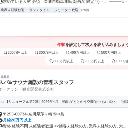
求めている人材 必須：普通自動車運転免許(AT限定可) ・…━━━☆・.
業界未経験歓迎
ランチタイム
フリーター歓迎
+28個
年収
を設定して求人を絞り込みましょ
200万円以上
300万円以上
400万円以上
500万円以上
800万円以上
900万円以上
1000
正社員
スパ&サウナ施設の管理スタッフ
オークランド観光開発株式会社
【リニューアル第2弾】2026年4月、湘南の“ととのう空間”がさらに進化。『湘南
〒253-0073神奈川県茅ヶ崎市中島
月給28万円以上
資格 経験不問 未経験者歓迎 <<接客未経験の方､業界未経験の方､大...