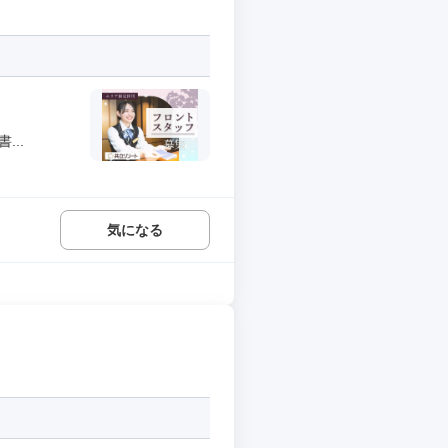
..
気になる