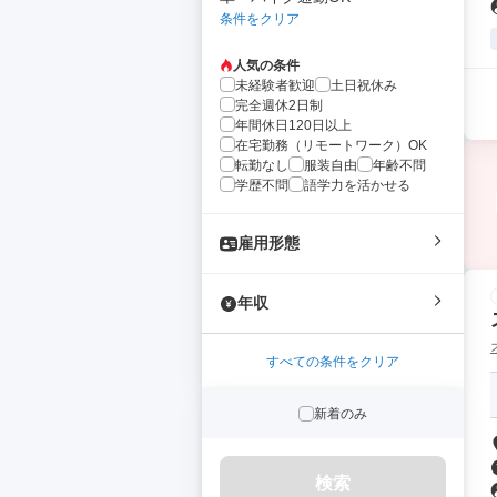
条件をクリア
人気の条件
未経験者歓迎
土日祝休み
完全週休2日制
年間休日120日以上
在宅勤務（リモートワーク）OK
転勤なし
服装自由
年齢不問
学歴不問
語学力を活かせる
雇用形態
年収
すべての条件をクリア
新着のみ
検索