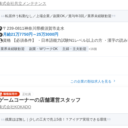
株式会社共立メンテナンス
転居伴う転勤なし／上場企業／副業OK／賞与年3回／業界未経験歓迎
〒239-0811神奈川県横須賀市走水
月給21万7750円～25万3000円
資格 【必須条件】 ・日本語能力試験N1レベル以上の方 ・漢字の読み書.
業界未経験歓迎
副業・WワークOK
主婦・主夫歓迎
+16個
この企業の類似求人を見る
正社員
ゲームコーナーの店舗運営スタッフ
株式会社KOKADO
残業ほぼ無し｜少しの工夫で売上5倍！？アイデア実現できる環境