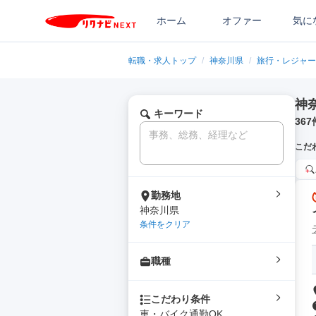
ホーム
オファー
気に
転職・求人トップ
/
神奈川県
/
旅行・レジャー
神
キーワード
367
こだ
勤務地
神奈川県
条件をクリア
職種
こだわり条件
車・バイク通勤OK