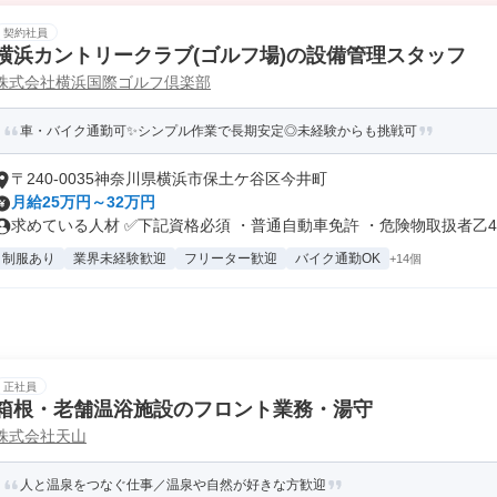
契約社員
横浜カントリークラブ(ゴルフ場)の設備管理スタッフ
株式会社横浜国際ゴルフ倶楽部
車・バイク通勤可✨シンプル作業で長期安定◎未経験からも挑戦可
〒240-0035神奈川県横浜市保土ケ谷区今井町
月給25万円～32万円
求めている人材 ✅下記資格必須 ・普通自動車免許 ・危険物取扱者乙4種
制服あり
業界未経験歓迎
フリーター歓迎
バイク通勤OK
+14個
正社員
箱根・老舗温浴施設のフロント業務・湯守
株式会社天山
人と温泉をつなぐ仕事／温泉や自然が好きな方歓迎