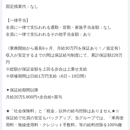
固定残業代：なし

【一律手当】

全員に一律で支払われる通勤・皆勤・家族手当金額：なし

全員に一律で支払われるその他手当金額：あり

《乗務開始から最長6ヶ月、月給30万円を保証あり！／規定有》

収入が安定するまでの間は保証給与制度にて、累計保証額228万
円

※総額が保証金額を上回る歩合は上乗せ支給

※研修期間は日給1万円支給（6日～19日間）

▼保証給期間以降

月給20万5,800円+歩合給+賞与

★「社会保険料」と「税金」以外の給与控除はありません★☆

保証給で社員の安定もバックアップ。当グループでは、「車両使
用料・無線使用料・クレジット手数料」等の給料控除を100%撤