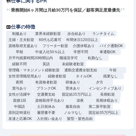
仕事に関するPR
乗務開始6ヶ月間は月給30万円を保証／顧客満足度最優先
仕事の特徴
制服あり
業界未経験歓迎
歩合給あり
ランチタイム
主婦・主夫歓迎
60代も応募可
年間休日120日以上
資格取得支援あり
フリーター歓迎
介護休暇あり
バイク通勤OK
早朝
中途入社50％以上
学歴不問
車通勤OK
月平均残業時間20時間以内
職場見学可
転勤なし
経験不問
英語
未経験者歓迎
管理職・マネジメント経験歓迎
通勤交通費全額支給
午前
女性管理職登用あり
経験者歓迎
ネイルOK
残業なし
夜間
有資格者歓迎
研修あり
夕方
賞与あり
ブランクOK
育休あり
インセンティブあり
女性が活躍中
交通費支給
固定給25万円以上
長期歓迎
面接1回
資格取得手当あり
深夜
長期休暇あり
中国語
土日祝休み
服装自由
第二新卒歓迎
原則定時退社
履歴書不要
ノルマなし
固定給35万円以上
友達と応募OK
入社祝い金あり
髪型・髪色自由