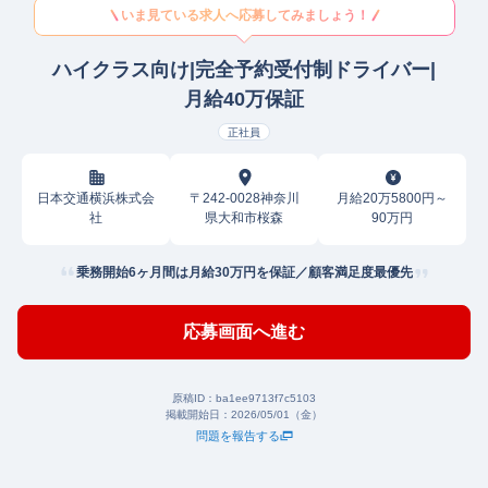
いま見ている求人へ応募してみましょう！
ハイクラス向け|完全予約受付制ドライバー|
月給40万保証
正社員
日本交通横浜株式会
〒242-0028神奈川
月給20万5800円～
社
県大和市桜森
90万円
乗務開始6ヶ月間は月給30万円を保証／顧客満足度最優先
応募画面へ進む
原稿ID：
ba1ee9713f7c5103
掲載開始日：
2026/05/01（金）
問題を報告する