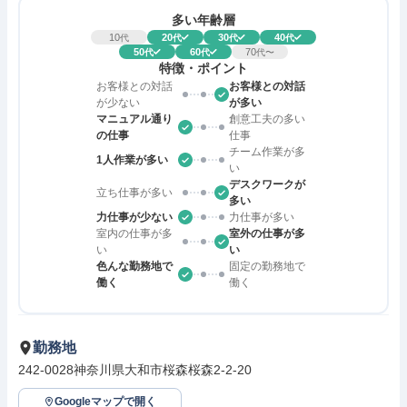
多い年齢層
10
20
30
40
代
代
代
代
50
60
70
代
代
代〜
特徴・ポイント
お客様との対話
お客様との対話
が少ない
が多い
マニュアル通り
創意工夫の多い
の仕事
仕事
チーム作業が多
1人作業が多い
い
デスクワークが
立ち仕事が多い
多い
力仕事が少ない
力仕事が多い
室内の仕事が多
室外の仕事が多
い
い
色んな勤務地で
固定の勤務地で
働く
働く
勤務地
242-0028神奈川県大和市桜森桜森2-2-20
Googleマップで開く