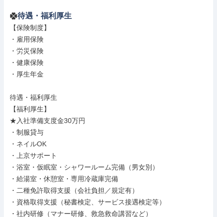
待遇・福利厚生
【保険制度】

・雇用保険

・労災保険

・健康保険

・厚生年金

待遇・福利厚生

【福利厚生】

★入社準備支度金30万円

・制服貸与

・ネイルOK

・上京サポート

・浴室・仮眠室・シャワールーム完備（男女別）

・給湯室・休憩室・専用冷蔵庫完備

・二種免許取得支援（会社負担／規定有）

・資格取得支援（秘書検定、サービス接遇検定等）

・社内研修（マナー研修、救急救命講習など）
