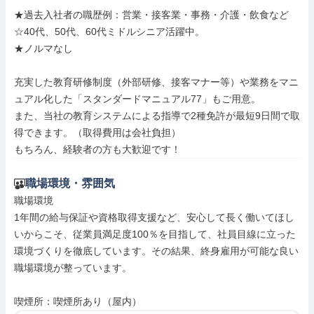
★過去入社者の職歴例：営業・接客業・事務・介護・飲食など

☆40代、50代、60代ミドルシニア活躍中。

★ノルマなし

充実した教育研修制度（外部研修、接客マナー等）や業務をマニ
ュアル化した「スタンダードマニュアル77」もご用意。

また、当社の教育システムによる指導で2種免許が最短9日間で取
得できます。（取得費用は会社負担）

もちろん、経験者の方も大歓迎です！
職場環境・雰囲気
職場環境

1年間の給与保証や資格取得支援など、安心して長く働いてほし
いからこそ、従業員満足度100％を目指して、社員目線に立った
環境づくりを徹底しています。その結果、終身雇用が可能な良い
職場環境が整っています。

喫煙所：喫煙所あり（屋内）